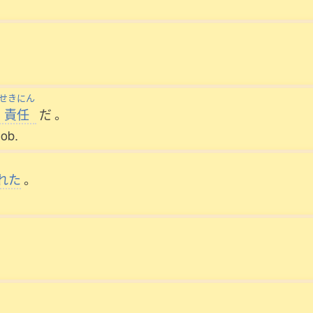
せきにん
責任
だ
。
job.
れた
。