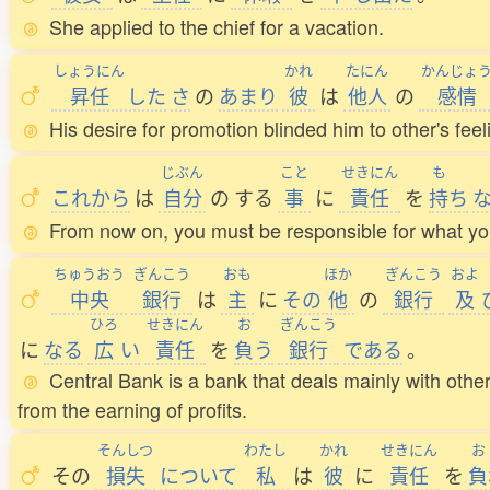
She applied to the chief for a vacation.
しょうにん
かれ
たにん
かんじょ
昇任
した
さ
の
あまり
彼
は
他人
の
感情
His desire for promotion blinded him to other's feel
じぶん
こと
せきにん
も
これから
は
自分
の
する
事
に
責任
を
持
ち
From now on, you must be responsible for what yo
ちゅうおう
ぎんこう
おも
ほか
ぎんこう
およ
中央
銀行
は
主
に
その
他
の
銀行
及
ひろ
せきにん
お
ぎんこう
に
なる
広
い
責任
を
負
う
銀行
である
。
Central Bank is a bank that deals mainly with othe
from the earning of profits.
そんしつ
わたし
かれ
せきにん
お
その
損失
について
私
は
彼
に
責任
を
負