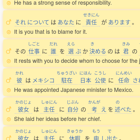
He has a strong sense of responsibility.
せきにん
それ
について
は
あなた
に
責任
が
あります
。
It is you that is to blame for it.
しごと
だれ
えら
き
きみ
その
仕事
に
誰
を
選
ぶ
か
決
める
の
は
君
の
It rests with you to decide whom to choose for the 
かれ
ちゅうざい
にほん
こうし
にんめい
彼
は
メキシコ
駐在
日本
公使
に
任命
さ
He was appointed Japanese minister to Mexico.
かのじょ
しゅにん
じぶん
かんが
の
彼女
は
主任
に
自分
の
考
え
を
述
べた
。
She laid her ideas before her chief.
かのじょ
しゅにん
きゅうか
もう
で
彼女
は
主任
に
休暇
を
申
し
出
た
。