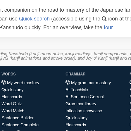
t companion on the road to mastery of the Japanese lang
 can use
Quick search
(accessible using the
icon at th
n Kanshudo quickly. For an overview, take the
tour
.
ncluding Kanshudo (kanji mnemonics, kanji readings, kanji component
VG (kanji animations and stroke order), and Joy o' Kanji (kanji and r
WORDS
GRAMMAR
My word mastery
My grammar mastery
Quick study
AI TeachMe
Flashcards
AI Sentence Correct
Word Quiz
Grammar library
Word Match
Inflection showcase
Sentence Builder
Quick study
Sentence Complete
Flashcards