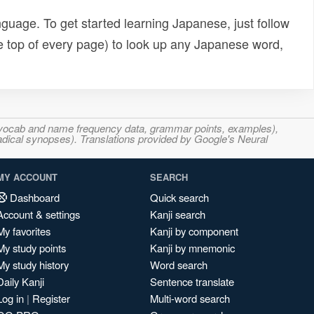
uage. To get started learning Japanese, just follow
e top of every page) to look up any Japanese word,
s, vocab and name frequency data, grammar points, examples),
adical synopses). Translations provided by Google's Neural
MY ACCOUNT
SEARCH
Dashboard
Quick search
Account & settings
Kanji search
My favorites
Kanji by component
My study points
Kanji by mnemonic
My study history
Word search
Daily Kanji
Sentence translate
Log in
|
Register
Multi-word search