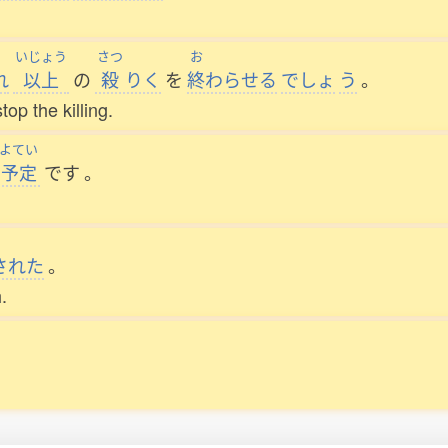
いじょう
さつ
お
れ
以上
の
殺
りく
を
終
わらせる
でしょ
う
。
op the killing.
よてい
予定
です
。
された
。
.