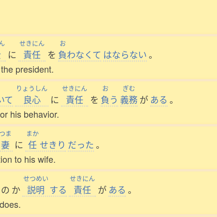
ん
せきにん
お
全
に
責任
を
負
わなくて
はならない
。
 the president.
りょうしん
せきにん
お
ぎむ
いて
良心
に
責任
を
負
う
義務
が
ある
。
or his behavior.
つま
まか
妻
に
任
せきり
だった
。
ion to his wife.
せつめい
せきにん
の
か
説明
する
責任
が
ある
。
 does.