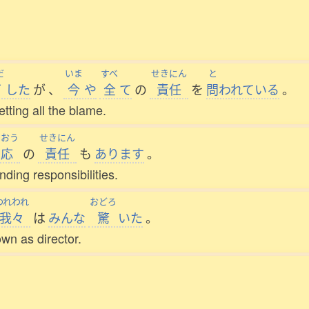
だ
いま
すべ
せきにん
と
下
した
が
、
今
や
全
て
の
責任
を
問
われている
。
tting all the blame.
うおう
せきにん
相応
の
責任
も
あります
。
ding responsibilities.
われわれ
おどろ
我々
は
みんな
驚
いた
。
wn as director.
。