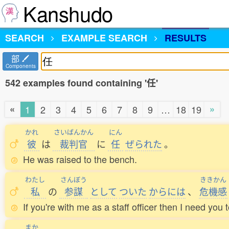
Kanshudo
SEARCH
EXAMPLE SEARCH
RESULTS
部
Components
542 examples found containing '任'
«
»
1
2
3
4
5
6
7
8
9
…
18
19
かれ
さいばんかん
にん
彼
は
裁判官
に
任
ぜられた
。
He was raised to the bench.
わたし
さんぼう
ききかん
私
の
参謀
として
ついた
からには
、
危機感
If you're with me as a staff officer then I need you
まか