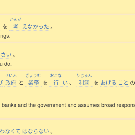
う
かんが
を
考
えなかった
。
ings.
なさい
。
u do.
せいふ
ぎょうむ
おこな
りじゅん
び
政府
と
業務
を
行
い
、
利潤
を
あげる
こと
r banks and the government and assumes broad responsibi
わなくて
はならない
。