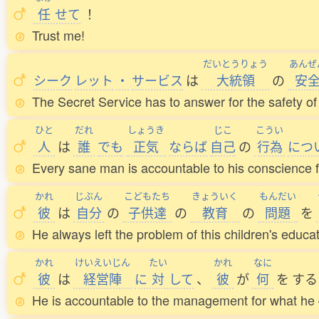
任
せて
！
Trust me!
だいとうりょう
あんぜ
シーク
レット
・
サービス
は
大統領
の
安
The Secret Service has to answer for the safety of
ひと
だれ
しょうき
じこ
こうい
人
は
誰
でも
正気
ならば
自己
の
行為
につ
Every sane man is accountable to his conscience f
かれ
じぶん
こどもたち
きょういく
もんだい
彼
は
自分
の
子供達
の
教育
の
問題
を
He always left the problem of this children's educat
かれ
けいえいじん
たい
かれ
なに
彼
は
経営陣
に
対
して
、
彼
が
何
を
する
He is accountable to the management for what he