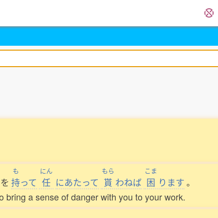
も
にん
もら
こま
を
持
って
任
にあたって
貰
わねば
困
ります
。
 to bring a sense of danger with you to your work.