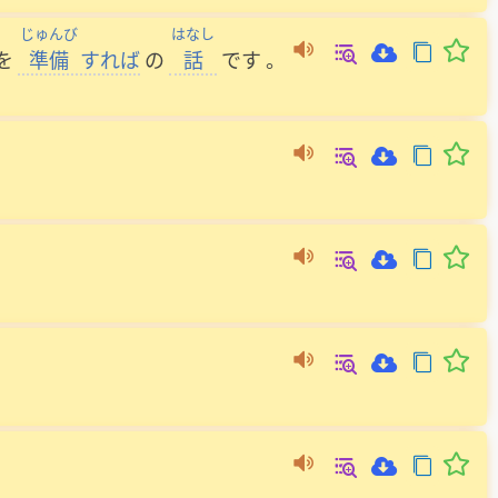
じゅんび
はなし
を
準備
すれば
の
話
です
。