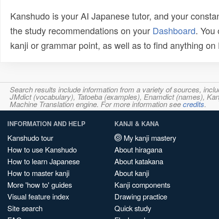
Kanshudo is your AI Japanese tutor, and your constan
the study recommendations on your
Dashboard
. You
kanji or grammar point, as well as to find anything o
Search results include information from a variety of sources, i
JMdict (vocabulary), Tatoeba (examples), Enamdict (names), Kanji
Machine Translation engine. For more information see
credits
.
INFORMATION AND HELP
KANJI & KANA
Kanshudo tour
My kanji mastery
How to use Kanshudo
About hiragana
How to learn Japanese
About katakana
How to master kanji
About kanji
More 'how to' guides
Kanji components
Visual feature index
Drawing practice
Site search
Quick study