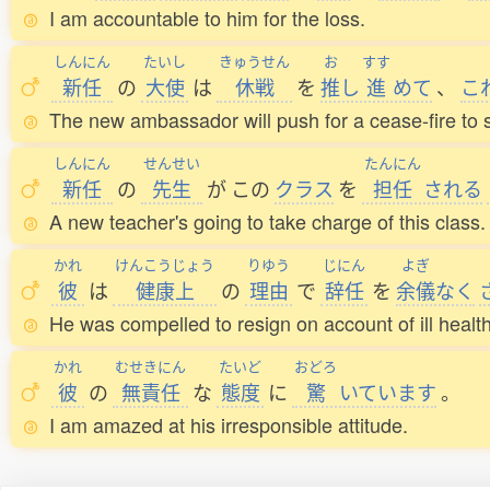
I am accountable to him for the loss.
しんにん
たいし
きゅうせん
お
すす
新任
の
大使
は
休戦
を
推
し
進
めて
、
こ
The new ambassador will push for a cease-fire to st
しんにん
せんせい
たんにん
新任
の
先生
が
この
クラス
を
担任
される
A new teacher's going to take charge of this class.
かれ
けんこうじょう
りゆう
じにん
よぎ
彼
は
健康上
の
理由
で
辞任
を
余儀
なく
He was compelled to resign on account of ill health
かれ
むせきにん
たいど
おどろ
彼
の
無責任
な
態度
に
驚
いています
。
I am amazed at his irresponsible attitude.