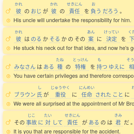
かれ
かれ
せきにん
お
彼
の
おじ
が
彼
の
責任
を
負
う
だろう
。
His uncle will undertake the responsibility for him.
かれ
あん
けってい
く
彼
は
のる
か
そる
か
の
その
案
に
決定
を
He stuck his neck out for that idea, and now he's ge
たね
とっけん
も
そ
みなさん
は
ある
種
の
特権
を
持
つ
ゆえに
You have certain privileges and therefore correspon
し
じゅうやく
にんめい
ブラウン
氏
が
重役
に
任命
された
こと
に
We were all surprised at the appointment of Mr Bro
じこ
たい
せきにん
きみ
その
事故
に
対
して
責任
が
ある
の
は
君
だ
It is you that are responsible for the accident.