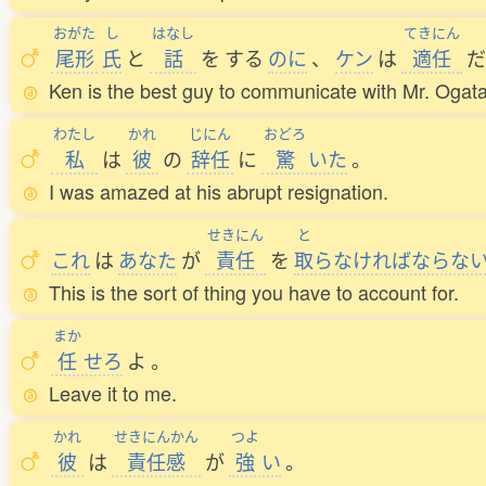
おがた
し
はなし
てきにん
尾形
氏
と
話
を
する
のに
、
ケン
は
適任
だ
Ken is the best guy to communicate with Mr. Ogata.
わたし
かれ
じにん
おどろ
私
は
彼
の
辞任
に
驚
いた
。
I was amazed at his abrupt resignation.
せきにん
と
これ
は
あなた
が
責任
を
取
らなければならな
This is the sort of thing you have to account for.
まか
任
せろ
よ
。
Leave it to me.
かれ
せきにんかん
つよ
彼
は
責任感
が
強
い
。