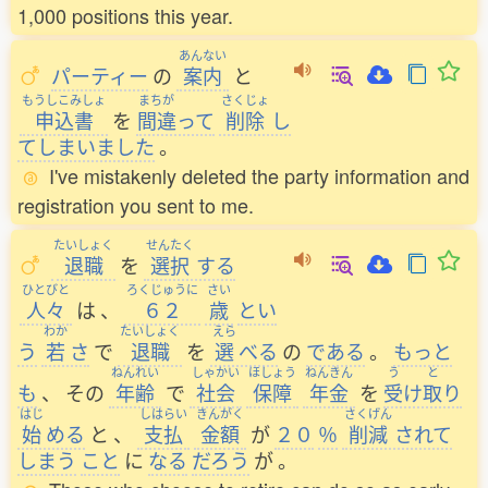
1,000 positions this year.
あんない
パーティー
の
案内
と
もうしこみしょ
まちが
さくじょ
申込書
を
間違
って
削除
し
てしまいました
。
I've mistakenly deleted the party information and
registration you sent to me.
たいしょく
せんたく
退職
を
選択
する
ひとびと
ろくじゅうに
さい
人々
は
、
６２
歳
とい
わか
たいしょく
えら
う
若
さ
で
退職
を
選
べる
の
である
。
もっと
ねんれい
しゃかい
ほしょう
ねんきん
う
と
も
、
その
年齢
で
社会
保障
年金
を
受
け
取
り
はじ
しはらい
きんがく
さくげん
始
める
と
、
支払
金額
が
２０
％
削減
されて
しまう
こと
に
なる
だろう
が
。