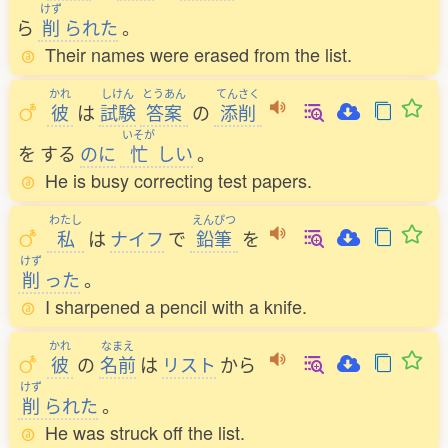
けず
ら
削
られた
。
Their names were erased from the list.
かれ
しけん
とうあん
てんさく
彼
は
試験
答案
の
添削
いそが
を
する
のに
忙
しい
。
He is busy correcting test papers.
わたし
えんぴつ
私
は
ナイフ
で
鉛筆
を
けず
削
った
。
I sharpened a pencil with a knife.
かれ
なまえ
彼
の
名前
は
リスト
から
けず
削
られた
。
He was struck off the list.