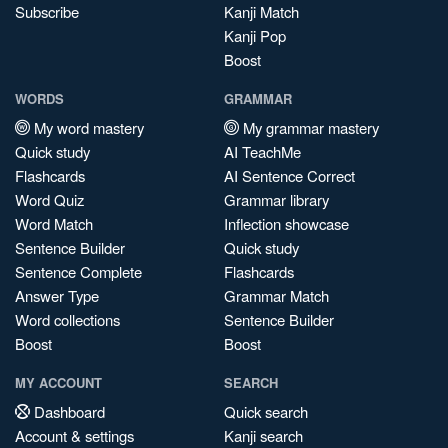
Subscribe
Kanji Match
Kanji Pop
Boost
WORDS
GRAMMAR
My word mastery
My grammar mastery
Quick study
AI TeachMe
Flashcards
AI Sentence Correct
Word Quiz
Grammar library
Word Match
Inflection showcase
Sentence Builder
Quick study
Sentence Complete
Flashcards
Answer Type
Grammar Match
Word collections
Sentence Builder
Boost
Boost
MY ACCOUNT
SEARCH
Dashboard
Quick search
Account & settings
Kanji search