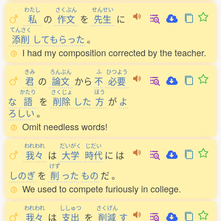
わたし
さくぶん
せんせい
私
の
作文
を
先生
に
てんさく
添削
してもらった
。
I had my composition corrected by the teacher.
きみ
ろんぶん
ふ
ひつよう
君
の
論文
から
不
必要
かたり
さくじょ
ほう
な
語
を
削除
した
方
が
よ
ろしい
。
Omit needless words!
われわれ
だいがく
じだい
我々
は
大学
時代
に
は
けず
しのぎ
を
削
った
もの
だ
。
We used to compete furiously in college.
われわれ
ししゅつ
さくげん
我々
は
支出
を
削減
す