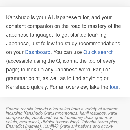
Kanshudo is your AI Japanese tutor, and your
constant companion on the road to mastery of the
Japanese language. To get started learning
Japanese, just follow the study recommendations
on your
Dashboard
. You can use
Quick search
(accessible using the
icon at the top of every
page) to look up any Japanese word, kanji or
grammar point, as well as to find anything on
Kanshudo quickly. For an overview, take the
tour
.
Search results include information from a variety of sources,
including Kanshudo (kanji mnemonics, kanji readings, kanji
components, vocab and name frequency data, grammar
points, examples), JMdict (vocabulary), Tatoeba (examples),
Enamdict (names), KanjiVG (kanji animations and stroke