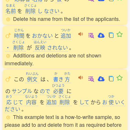
なまえ
さくじょ
名前
を
削除
し
なさい
。
Delete his name from the list of the applicants.
じかん
ついか
時間
を
おかない
と
追加
さくじょ
はんえい
・
削除
が
反映
されない
。
Additions and deletions are not shown
immediately.
れいぶん
か
かた
この
例文
は
、
書
き
方
ひつよう
の
サンプル
な
ので
必要
に
おう
ないよう
ついか
さくじょ
つか
応
じて
内容
を
追加
削除
を
して
から
お
使
いく
ださい
。
This example text is a how-to-write sample, so
please add to and delete from it as required before