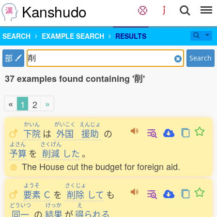
Kanshudo
SEARCH
EXAMPLE SEARCH
RESULTS
部
Search
37 examples found containing '削'
«
»
1
2
かいん
がいこく
えんじょ
下院
は
外国
援助
の
よさん
さくげん
予算
を
削減
した
。
The House cut the budget for foreign aid.
ようそ
さくじょ
要素
Ｃ
を
削除
して
も
どういつ
けっか
え
同一
の
結果
が
得
られる