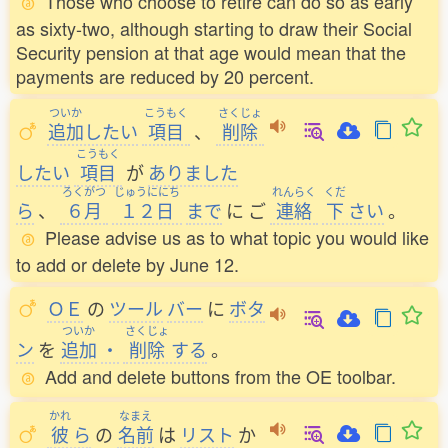
Those who choose to retire can do so as early
as sixty-two, although starting to draw their Social
Security pension at that age would mean that the
payments are reduced by 20 percent.
ついか
こうもく
さくじょ
追加
したい
項目
、
削除
こうもく
したい
項目
が
ありました
ろくがつ
じゅうににち
れんらく
くだ
ら
、
６月
１２日
まで
に
ご
連絡
下
さい
。
Please advise us as to what topic you would like
to add or delete by June 12.
ＯＥ
の
ツール
バー
に
ボタ
ついか
さくじょ
ン
を
追加
・
削除
する
。
Add and delete buttons from the OE toolbar.
かれ
なまえ
彼
ら
の
名前
は
リスト
か