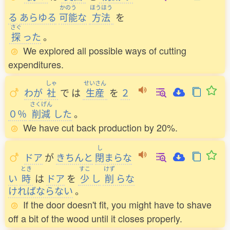
かのう
ほうほう
る
あらゆる
可能
な
方法
を
さぐ
探
った
。
We explored all possible ways of cutting
expenditures.
しゃ
せいさん
わが
社
で
は
生産
を
２
さくげん
０％
削減
した
。
We have cut back production by 20%.
し
ドア
が
きちんと
閉
まらな
とき
すこ
けず
い
時
は
ドア
を
少
し
削
らな
ければならない
。
If the door doesn't fit, you might have to shave
off a bit of the wood until it closes properly.