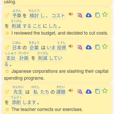
using.
よさん
けんとう
予算
を
検討
し
、
コスト
さくげん
を
削減
する
こと
に
した
。
I reviewed the budget, and decided to cut costs.
にほん
きぎょう
とうし
日本
の
企業
は
いま
投資
ししゅつ
けいかく
さくげん
支出
計画
を
削減
してい
る
。
Japanese corporations are slashing their capital
spending programs.
せんせい
わたし
かだい
先生
は
私
たち
の
課題
てんさく
を
添削
します
。
The teacher corrects our exercises.