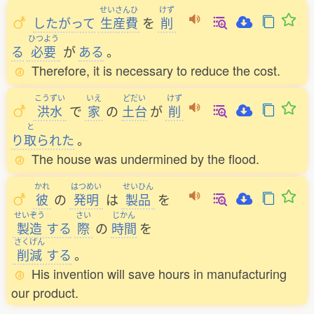
せいさんひ
けず
したがって
生産費
を
削
ひつよう
る
必要
が
ある
。
Therefore, it is necessary to reduce the cost.
こうずい
いえ
どだい
けず
洪水
で
家
の
土台
が
削
と
り
取
られた
。
The house was undermined by the flood.
かれ
はつめい
せいひん
彼
の
発明
は
製品
を
せいぞう
さい
じかん
製造
する
際
の
時間
を
さくげん
削減
する
。
His invention will save hours in manufacturing
our product.