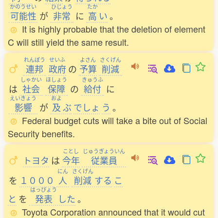
かのうせい
ひじょう
たか
可能性
が
非常
に
高
い
。
It is highly probable that the deletion of element
C will still yield the same result.
れんぽう
せいふ
よさん
さくげん
連邦
政府
の
予算
削減
しゃかい
ほしょう
きゅうふ
は
社会
保障
の
給付
に
えいきょう
およ
影響
が
及
ぶ
でしょ
う
。
Federal budget cuts will take a bite out of Social
Security benefits.
ことし
じゅうぎょういん
トヨタ
は
今年
従業員
にん
さくげん
を
１０００
人
削減
する
こ
はっぴょう
と
を
発表
した
。
Toyota Corporation announced that it would cut