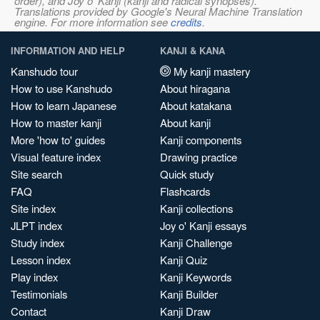
order), and Joy o' Kanji (kanji and radical synopses).
Translations provided by Google's Neural Machine Translation
engine. For more information see
credits
.
INFORMATION AND HELP
KANJI & KANA
Kanshudo tour
My kanji mastery
How to use Kanshudo
About hiragana
How to learn Japanese
About katakana
How to master kanji
About kanji
More 'how to' guides
Kanji components
Visual feature index
Drawing practice
Site search
Quick study
FAQ
Flashcards
Site index
Kanji collections
JLPT index
Joy o' Kanji essays
Study index
Kanji Challenge
Lesson index
Kanji Quiz
Play index
Kanji Keywords
Testimonials
Kanji Builder
Contact
Kanji Draw