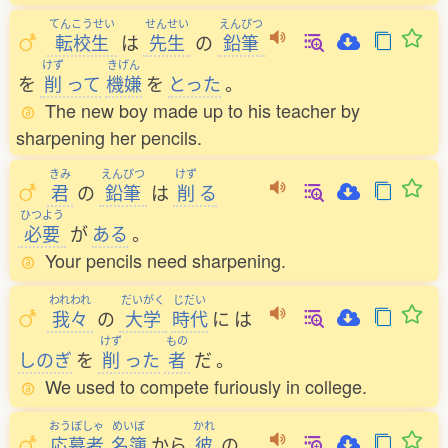
てんこうせい
せんせい
えんぴつ
転校生
は
先生
の
鉛筆
けず
きげん
を
削
って
機嫌
を
とった
。
The new boy made up to his teacher by
sharpening her pencils.
きみ
えんぴつ
けず
君
の
鉛筆
は
削
る
ひつよう
必要
が
ある
。
Your pencils need sharpening.
われわれ
だいがく
じだい
我々
の
大学
時代
に
は
けず
もの
しのぎ
を
削
った
者
だ
。
We used to compete furiously in college.
おうぼしゃ
めいぼ
かれ
応募者
名簿
から
彼
の