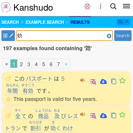
Kanshudo
SEARCH
EXAMPLE SEARCH
RESULTS
部
Search
197 examples found containing '効'
«
»
1
2
3
4
5
6
7
この
パスポート
は
５
ねんかん
ゆうこう
年間
有効
です
。
This passport is valid for five years.
すべ
しょうひん
およ
全
て
の
商品
及
び
レス
わりびき
き
トラン
で
割引
が
効
く
わけ