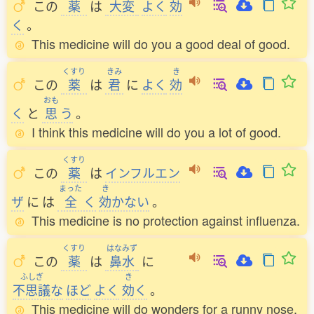
この
薬
は
大変
よく
効
く
。
This medicine will do you a good deal of good.
くすり
きみ
き
この
薬
は
君
に
よく
効
おも
く
と
思
う
。
I think this medicine will do you a lot of good.
くすり
この
薬
は
インフルエン
まった
き
ザ
に
は
全
く
効
かない
。
This medicine is no protection against influenza.
くすり
はなみず
この
薬
は
鼻水
に
ふしぎ
き
不思議
な
ほど
よく
効
く
。
This medicine will do wonders for a runny nose.