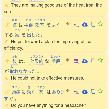
They are making good use of the heat from the
sun.
かれ
じむ
こうりつ
彼
は
事務
効率
を
よく
あん
だ
する
案
を
出
した
。
He put forward a plan for improving office
efficiency.
かれ
こうかてき
しゅだん
彼
は
、
効果的
な
手段
と
が
取
れなかった
。
He could not take effective measures.
ずつう
き
くすり
頭痛
に
効
く
薬
は
ありま
す
か
。
Do you have anything for a headache?