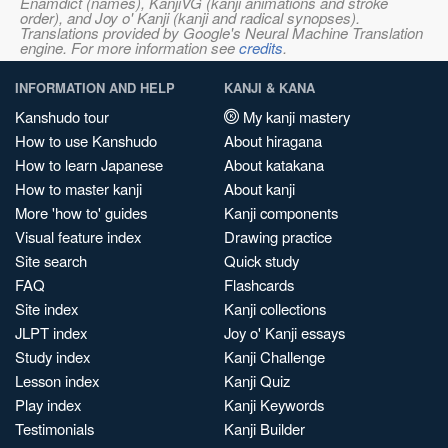
Enamdict (names), KanjiVG (kanji animations and stroke
order), and Joy o' Kanji (kanji and radical synopses).
Translations provided by Google's Neural Machine Translation
engine. For more information see
credits
.
INFORMATION AND HELP
KANJI & KANA
Kanshudo tour
My kanji mastery
How to use Kanshudo
About hiragana
How to learn Japanese
About katakana
How to master kanji
About kanji
More 'how to' guides
Kanji components
Visual feature index
Drawing practice
Site search
Quick study
FAQ
Flashcards
Site index
Kanji collections
JLPT index
Joy o' Kanji essays
Study index
Kanji Challenge
Lesson index
Kanji Quiz
Play index
Kanji Keywords
Testimonials
Kanji Builder