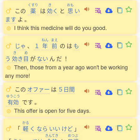
くすり
き
おも
この
薬
は
効
く
と
思
い
ます
よ
。
I think this medicine will do you good.
ねん
まえ
じゃ
、
１
年
前
の
は
も
き
め
う
効
き
目
が
ない
ん
だ
！
Then, those from a year ago won't be working
any more!
この
オファー
は
５日間
ゆうこう
有効
です
。
This offer is open for five days.
かる
「
軽
く
なら
いい
けど
」
きんてき
めつぶ