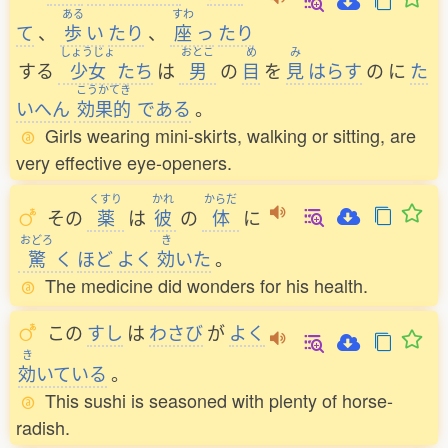
ある
すわ
て
、
歩
い
たり
、
座
っ
たり
しょうじょ
おとこ
め
み
する
少女
たち
は
男
の
目
を
見
はらす
の
に
た
こうかてき
いへん
効果的
である
。
Girls wearing mini-skirts, walking or sitting, are
very effective eye-openers.
くすり
かれ
からだ
その
薬
は
彼
の
体
に
おどろ
き
驚
く
ほど
よく
効
いた
。
The medicine did wonders for his health.
この
すし
は
わさび
が
よく
き
効
いている
。
This sushi is seasoned with plenty of horse-
radish.