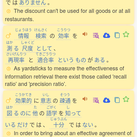
で
は
ありません
。
The discount can't be used for all goods or at all
restaurants.
じょうほう
けんさく
こうりつ
情報
検索
の
効率
を
はか
しゃくど
測
る
尺度
として
、
さいげんりつ
てきごうりつ
再現率
と
適合率
という
もの
が
ある
。
As yardsticks to measure the effectiveness of
information retrieval there exist those called 'recall
ratio' and 'precision ratio'.
こうかてき
いし
そつう
効果的
に
意志
の
疎通
を
はか
た
ごがく
し
図
る
のに
他
の
語学
を
知
って
じゅうぶん
いる
だけ
で
は
、
十分
で
は
ない
。
In order to bring about an effective agreement of