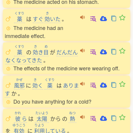
The medicine acted on his stomach.
くすり
き
薬
は
すぐ
効
いた
。
The medicine had an
immediate effect.
くすり
き
め
薬
の
効
き
目
が
だんだん
なくなってきた
。
The effects of the medicine were wearing off.
かぜ
き
くすり
風邪
に
効
く
薬
は
ありま
す
か
。
Do you have anything for a cold?
かれ
たいよう
ねつ
彼
ら
は
太陽
から
の
熱
ゆうこう
りよう
を
有効
に
利用
している
。