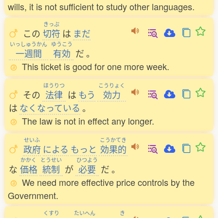
wills, it is not sufficient to study other languages.
きっぷ
この
切符
は
まだ
いっしゅうかん
ゆうこう
一週間
有効
だ
。
This ticket is good for one more week.
ほうりつ
こうりょく
その
法律
は
もう
効力
は
なくなっている
。
The law is not in effect any longer.
せいふ
こうかてき
政府
による
もっと
効果的
かかく
とうせい
ひつよう
な
価格
統制
が
必要
だ
。
We need more effective price controls by the
Government.
くすり
たいへん
き