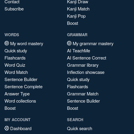
Contact
Kanji Draw
Subscribe
Kanji Match
Kanji Pop
Boost
WORDS
GRAMMAR
My word mastery
My grammar mastery
Quick study
AI TeachMe
Flashcards
AI Sentence Correct
Word Quiz
Grammar library
Word Match
Inflection showcase
Sentence Builder
Quick study
Sentence Complete
Flashcards
Answer Type
Grammar Match
Word collections
Sentence Builder
Boost
Boost
MY ACCOUNT
SEARCH
Dashboard
Quick search