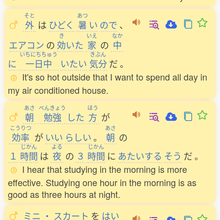
そと
あつ
外
は
ひどく
暑
い
ので
、
き
いえ
なか
エアコン
の
効
いた
家
の
中
いちにちちゅう
きぶん
に
一日中
いたい
気分
だ
。
It's so hot outside that I want to spend all day in
my air conditioned house.
あさ
べんきょう
ほう
朝
勉強
した
方
が
こうりつ
あさ
効率
が
いい
らしい
。
朝
の
じかん
よる
じかん
１
時間
は
夜
の
３
時間
に
あたいする
そう
だ
。
I hear that studying in the morning is more
effective. Studying one hour in the morning is as
good as three hours at night.
ミニ
・
スカート
を
はい