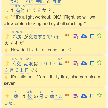
「
うむ
、
では
金的
と
目潰
ゆうこう
し
は
有効
に
する
か
？
」
"If it's a light workout, OK." "Right, so will we
allow crotch-kicking and eyeball crushing?"
れいぼう
き
冷房
が
効
きすぎている
の
です
が
。
How do I fix the air-conditioner?
ゆうこう
きげん
ねん
有効
期限
は
１９９７
年
３
月
３１
日
です
。
It's valid until March thirty-first, nineteen-ninety-
seven.
くすり
かれ
い
き
薬
は
彼
の
胃
に
効
きま
した
。