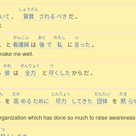
しょうさん
いて
、
賞賛
される
べき
だ
。
t.
かんごふ
あと
わたし
い
、
と
看護婦
は
後
で
私
に
言
った
。
 make me well.
かれ
ぜんりょく
つ
ら
彼
は
全力
と
尽
くした
から
だ
。
ん
たか
じんりょく
だんたい
だま
心
を
高
める
ために
尽力
してきた
団体
を
黙
ら
ganization which has done so much to raise awareness o
つ