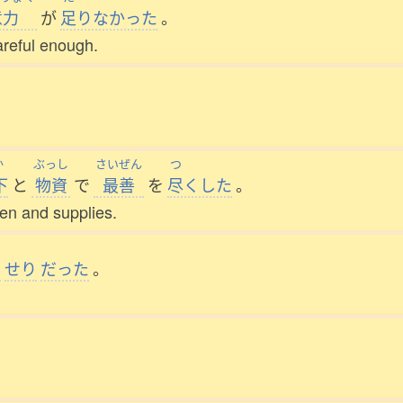
意力
が
足
りなかった
。
careful enough.
。
か
ぶっし
さいぜん
つ
下
と
物資
で
最善
を
尽
くした
。
men and supplies.
く
せり
だった
。