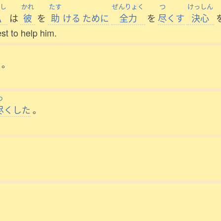
し
かれ
たす
ぜんりょく
つ
けっしん
私
は
彼
を
助
ける
ために
全力
を
尽
くす
決心
st to help him.
。
つ
尽
くした
。