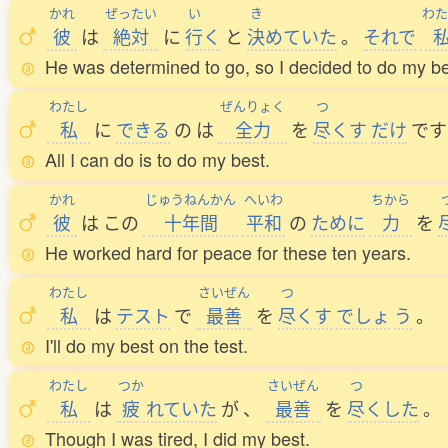
かれ
ぜったい
い
き
わた
彼
は
絶対
に
行
く
と
決
めていた
。
それで
He was determined to go, so I decided to do my be
わたし
ぜんりょく
つ
私
に
できる
の
は
全力
を
尽
くす
だけ
です
All I can do is to do my best.
かれ
じゅうねんかん
へいわ
ちから
彼
は
この
十年間
平和
の
ために
力
を
He worked hard for peace for these ten years.
わたし
さいぜん
つ
私
は
テスト
で
最善
を
尽
くす
でしょ
う
。
I'll do my best on the test.
わたし
つか
さいぜん
つ
私
は
疲
れていた
が
、
最善
を
尽
くした
。
Though I was tired, I did my best.