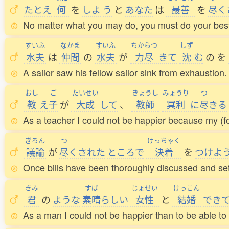
たとえ
何
を
しよ
う
と
あなた
は
最善
を
尽
く
No matter what you may do, you must do your bes
すいふ
なかま
すいふ
ちからつ
しず
水夫
は
仲間
の
水夫
が
力尽
きて
沈
む
の
を
A sailor saw his fellow sailor sink from exhaustion.
おし
ご
たいせい
きょうし
みょうり
つ
教
え
子
が
大成
して
、
教師
冥利
に
尽
きる
As a teacher I could not be happier because my (
ぎろん
つ
けっちゃく
議論
が
尽
くされた
ところで
決着
を
つけよ
Once bills have been thoroughly discussed and sett
きみ
すば
じょせい
けっこん
君
の
ような
素晴
らしい
女性
と
結婚
でき
As a man I could not be happier than to be able t