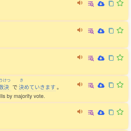
うけつ
き
数決
で
決
めていきます
。
ls by majority vote.