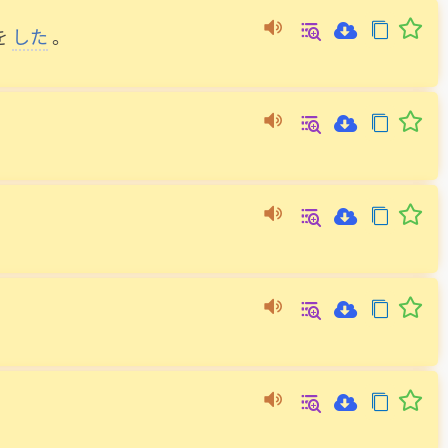
を
した
。