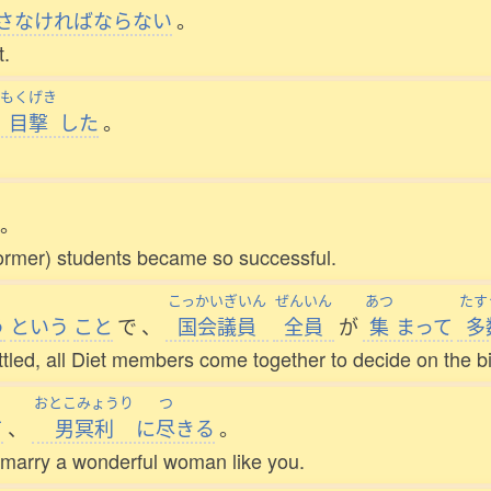
さなければならない
。
t.
もくげき
目撃
した
。
。
former) students became so successful.
こっかいぎいん
ぜんいん
あつ
たす
う
という
こと
で
、
国会議員
全員
が
集
まって
多
led, all Diet members come together to decide on the bil
おとこみょうり
つ
て
、
男冥利
に
尽
きる
。
o marry a wonderful woman like you.