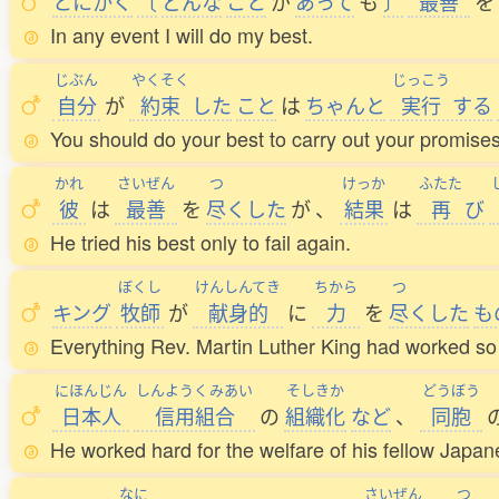
とにかく
〔
どんな
こと
が
あって
も
〕
最善
を
In any event I will do my best.
じぶん
やくそく
じっこう
自分
が
約束
した
こと
は
ちゃんと
実行
する
You should do your best to carry out your promises
かれ
さいぜん
つ
けっか
ふたた
彼
は
最善
を
尽
くした
が
、
結果
は
再
び
He tried his best only to fail again.
ぼくし
けんしんてき
ちから
つ
キング
牧師
が
献身的
に
力
を
尽
くした
も
Everything Rev. Martin Luther King had worked so 
にほんじん
しんようくみあい
そしきか
どうぼう
日本人
信用組合
の
組織化
など
、
同胞
He worked hard for the welfare of his fellow Japan
なに
さいぜん
つ