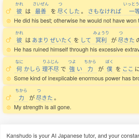
かれ
さいぜん
つ
いっと
彼
は
最善
を
尽
くした
。
さもなければ
一
He did his best; otherwise he would not have won th
かれ
みょうり
つ
彼
は
あまり
ぜいたく
を
して
冥利
が
尽
きた
He has ruined himself through his excessive extr
なに
りふじん
つよ
ちから
ぼく
何
かしら
理不尽
で
強
い
力
が
僕
を
ここ
Some kind of inexplicable enormous power has br
ちから
つ
力
が
尽
きた
。
My strength is all gone.
Kanshudo is your AI Japanese tutor, and your constan