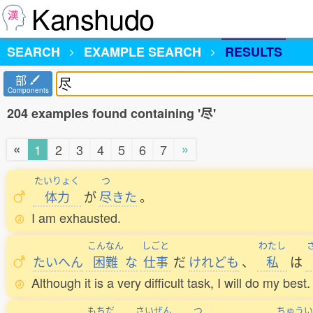
Kanshudo
SEARCH
EXAMPLE SEARCH
RESULTS
部
Components
204 examples found containing '尽'
«
»
1
2
3
4
5
6
7
たいりょく
つ
体力
が
尽
きた
。
I am exhausted.
こんなん
しごと
わたし
たいへん
困難
な
仕事
だ
けれども
、
私
は
Although it is a very difficult task, I will do my best.
もちだ
さいぜん
つ
ちゅうい