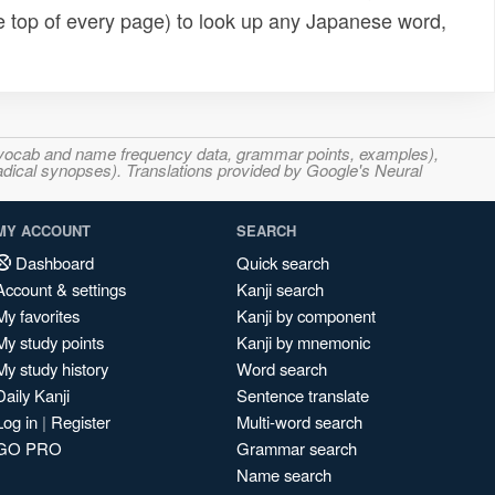
e top of every page) to look up any Japanese word,
s, vocab and name frequency data, grammar points, examples),
adical synopses). Translations provided by Google's Neural
MY ACCOUNT
SEARCH
Dashboard
Quick search
Account & settings
Kanji search
My favorites
Kanji by component
My study points
Kanji by mnemonic
My study history
Word search
Daily Kanji
Sentence translate
Log in
|
Register
Multi-word search
GO PRO
Grammar search
Name search