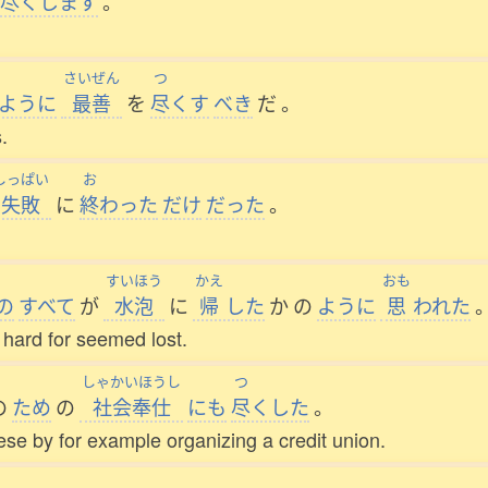
尽
くします
。
さいぜん
つ
ように
最善
を
尽
くす
べき
だ
。
.
しっぱい
お
失敗
に
終
わった
だけ
だった
。
すいほう
かえ
おも
の
すべて
が
水泡
に
帰
した
か
の
ように
思
われた
hard for seemed lost.
しゃかいほうし
つ
の
ため
の
社会奉仕
にも
尽
くした
。
ese by for example organizing a credit union.