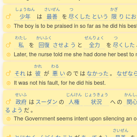
しょうねん
さいぜん
つ
かぎ
少年
は
最善
を
尽
くした
という
限
り
にお
The boy is to be praised in so far as he did his bes
わたし
かいふく
ぜんりょく
つ
私
を
回復
させよ
う
と
全力
を
尽
くした
Later, the nurse told me she had done her best to
かれ
わる
それ
は
彼
が
悪
い
の
で
は
なかった
。
なぜな
It was not his fault, for he did his best.
せいふ
じんけん
じょうきょう
かんし
政府
は
スーダン
の
人権
状況
へ
の
関
る
よう
だ
。
The Government seems intent upon silencing an or
さいぜん