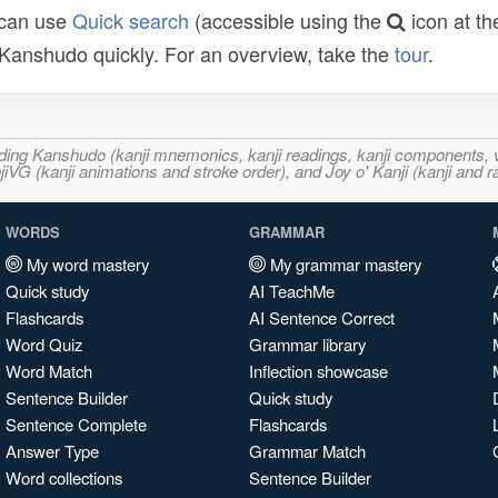
 can use
Quick search
(accessible using the
icon at th
n Kanshudo quickly. For an overview, take the
tour
.
ncluding Kanshudo (kanji mnemonics, kanji readings, kanji component
VG (kanji animations and stroke order), and Joy o' Kanji (kanji and r
WORDS
GRAMMAR
My word mastery
My grammar mastery
Quick study
AI TeachMe
Flashcards
AI Sentence Correct
Word Quiz
Grammar library
Word Match
Inflection showcase
Sentence Builder
Quick study
Sentence Complete
Flashcards
Answer Type
Grammar Match
Word collections
Sentence Builder