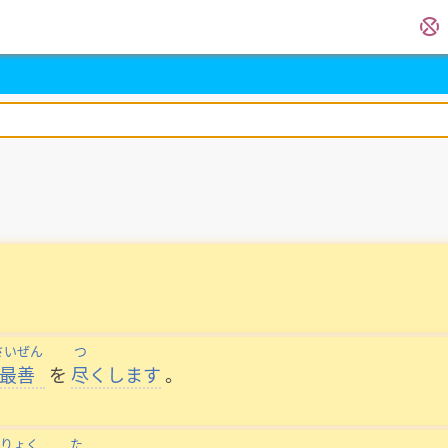
さいぜん
つ
最善
を
尽
くします
。
りょく
た