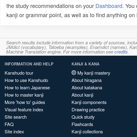
the study recommendations on your
Dashboard
. You
kanji or grammar point, as well as to find anything o
Search results include information from a variety of sources, i
JMdict (vocabulary), Tatoeba (examples), Enamdict (names), Kanji
Machine Translation engine. For more information see
credits
.
INFORMATION AND HELP
KANJI & KANA
Kanshudo tour
My kanji mastery
How to use Kanshudo
About hiragana
How to learn Japanese
About katakana
How to master kanji
About kanji
More 'how to' guides
Kanji components
Visual feature index
Drawing practice
Site search
Quick study
FAQ
Flashcards
Site index
Kanji collections