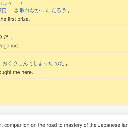
うしょう
と
等賞
は
取
れなかった
だろう
。
e first prize.
の
だ
。
avagance.
に
おくりこんでしまった
のだ
。
ought me here.
t companion on the road to mastery of the Japanese lang