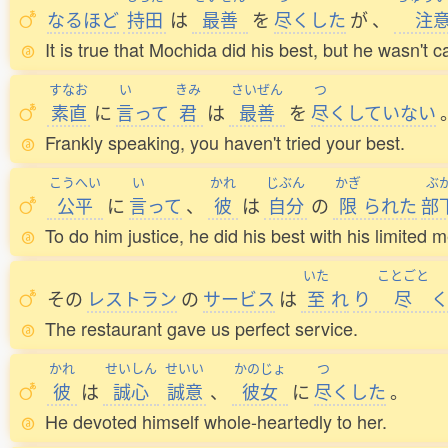
なるほど
持田
は
最善
を
尽
くした
が
、
注
It is true that Mochida did his best, but he wasn't 
すなお
い
きみ
さいぜん
つ
素直
に
言
って
君
は
最善
を
尽
くしていない
Frankly speaking, you haven't tried your best.
こうへい
い
かれ
じぶん
かぎ
ぶ
公平
に
言
って
、
彼
は
自分
の
限
られた
部
To do him justice, he did his best with his limited 
いた
ことごと
その
レストラン
の
サービス
は
至
れ
り
尽
The restaurant gave us perfect service.
かれ
せいしん
せいい
かのじょ
つ
彼
は
誠心
誠意
、
彼女
に
尽
くした
。
He devoted himself whole-heartedly to her.