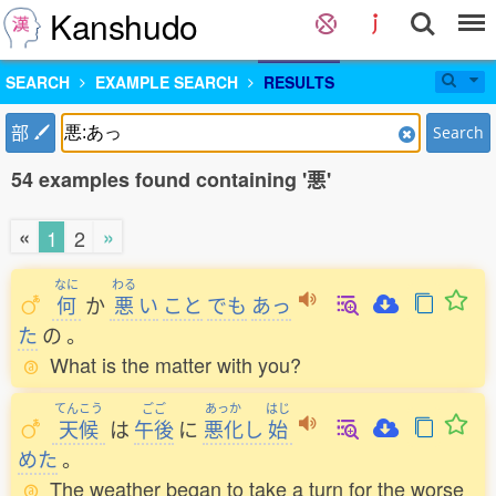
Kanshudo
SEARCH
EXAMPLE SEARCH
RESULTS
部
Search
54 examples found containing '悪'
«
»
1
2
なに
わる
何
か
悪
い
こと
でも
あっ
た
の
。
What is the matter with you?
てんこう
ごご
あっか
はじ
天候
は
午後
に
悪化
し
始
めた
。
The weather began to take a turn for the worse