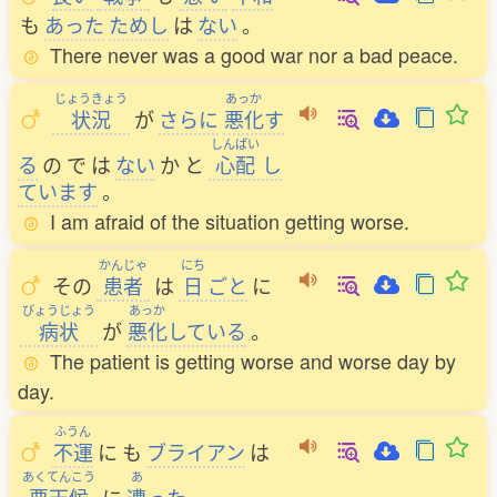
も
あった
ためし
は
ない
。
There never was a good war nor a bad peace.
じょうきょう
あっか
状況
が
さらに
悪化
す
しんぱい
る
の
で
は
ない
か
と
心配
し
ています
。
I am afraid of the situation getting worse.
かんじゃ
にち
その
患者
は
日
ごと
に
びょうじょう
あっか
病状
が
悪化
している
。
The patient is getting worse and worse day by
day.
ふうん
不運
に
も
ブライアン
は
あくてんこう
あ