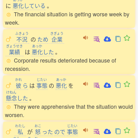
に
悪化
している
。
The financial situation is getting worse week by
week.
ふきょう
きぎょう
不況
の
ため
企業
ぎょうせき
あっか
業績
は
悪化
した
。
Corporate results deteriorated because of
recession.
かれ
じたい
あっか
彼
ら
は
事態
の
悪化
を
けねん
懸念
した
。
They were apprehensive that the situation would
worsen.
わたし
おこ
じたい
私
が
怒
った
ので
事態