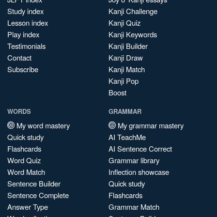
Study index
Kanji Challenge
Lesson index
Kanji Quiz
Play index
Kanji Keywords
Testimonials
Kanji Builder
Contact
Kanji Draw
Subscribe
Kanji Match
Kanji Pop
Boost
WORDS
GRAMMAR
My word mastery
My grammar mastery
Quick study
AI TeachMe
Flashcards
AI Sentence Correct
Word Quiz
Grammar library
Word Match
Inflection showcase
Sentence Builder
Quick study
Sentence Complete
Flashcards
Answer Type
Grammar Match