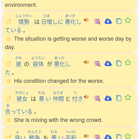
environment.
じょうせい
ひま
あっか
情勢
は
日増
しに
悪化
し
ている
。
The situation is getting worse and worse day by
day.
かれ
ようだい
あっか
彼
の
容体
が
悪化
し
た
。
His condition changed for the worse.
かのじょ
わる
なかま
つ
彼女
は
悪
い
仲間
と
付
き
あ
合
っている
。
She is mixing with the wrong crowd.
よ
せんそう
わる
へいわ
良
い
戦争
も
悪
い
平和