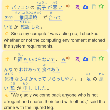
ちょうし
わる
パソコン
の
調子
が
悪
い
すいしょうかんきょう
あ
ので
推奨環境
が
合
って
かくにん
いる
か
確認
した
。
Since my computer was acting up, I checked
whether or not the computing environment matched
the system requirements.
だれ
「
誰
も
いばらないで
、
み
た
んな
で
わけあって
食
べあう
きもち
あし
わる
気持
ならば
かえって
いらっしやい
。
」
足
の
悪
つる
もう
い
鶴
が
申
しました
。
"We gladly welcome back anyone who is not
arrogant and shares their food with others," said the
crane with the injured leg.