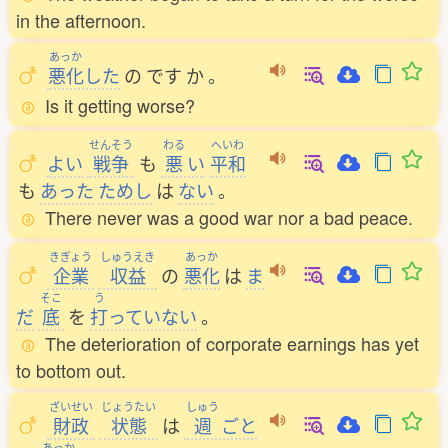
in the afternoon.
あっか
悪化
した
の
です
か
。
Is it getting worse?
せんそう
わる
へいわ
よい
戦争
も
悪
い
平和
も
あった
ためし
は
ない
。
There never was a good war nor a bad peace.
きぎょう
しゅうえき
あっか
企業
収益
の
悪化
は
ま
そこ
う
だ
底
を
打
っていない
。
The deterioration of corporate earnings has yet
to bottom out.
ざいせい
じょうたい
しゅう
財政
状態
は
週
ごと
あっか