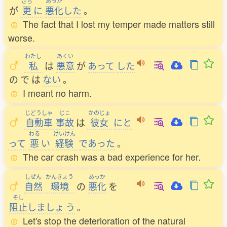
さら
あっか
が
更
に
悪化
した
。
The fact that I lost my temper made matters still
worse.
わたし
あくい
私
は
悪意
が
あって
した
の
で
は
ない
。
I meant no harm.
じどうしゃ
じこ
かのじょ
自動車
事故
は
彼女
にと
わる
けいけん
って
悪
い
経験
であった
。
The car crash was a bad experience for her.
しぜん
かんきょう
あっか
自然
環境
の
悪化
を
そし
阻止
しましょ
う
。
Let's stop the deterioration of the natural