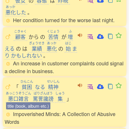
彼女
の
容態
は
昨晩
あっか
悪化
した
。
Her condition turned for the worse last night.
こきゃく
くじょう
ふ
顧客
から
の
苦情
が
増
ぎょうせき
あっか
はじ
える
の
は
業績
悪化
の
始
ま
り
かもしれない
。
An increase in customer complaints could signal
a decline in business.
ひんこん
せいしん
「
貧困
なる
精神
あっこうぞうごん
ばりざんぼう
しゅう
悪口雑言
罵詈讒謗
集
」
title (book, album etc.)
Impoverished Minds: A Collection of Abusive
Words