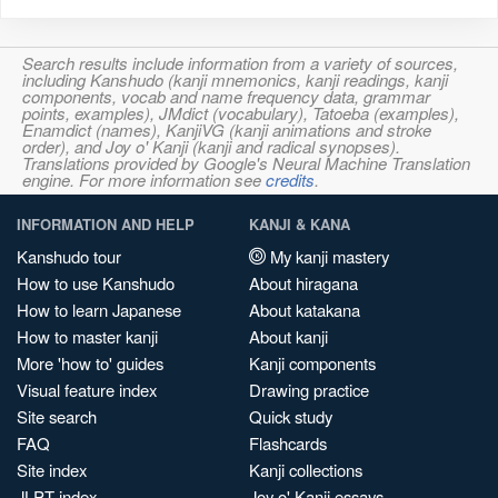
Search results include information from a variety of sources,
including Kanshudo (kanji mnemonics, kanji readings, kanji
components, vocab and name frequency data, grammar
points, examples), JMdict (vocabulary), Tatoeba (examples),
Enamdict (names), KanjiVG (kanji animations and stroke
order), and Joy o' Kanji (kanji and radical synopses).
Translations provided by Google's Neural Machine Translation
engine. For more information see
credits
.
INFORMATION AND HELP
KANJI & KANA
Kanshudo tour
My kanji mastery
How to use Kanshudo
About hiragana
How to learn Japanese
About katakana
How to master kanji
About kanji
More 'how to' guides
Kanji components
Visual feature index
Drawing practice
Site search
Quick study
FAQ
Flashcards
Site index
Kanji collections
JLPT index
Joy o' Kanji essays