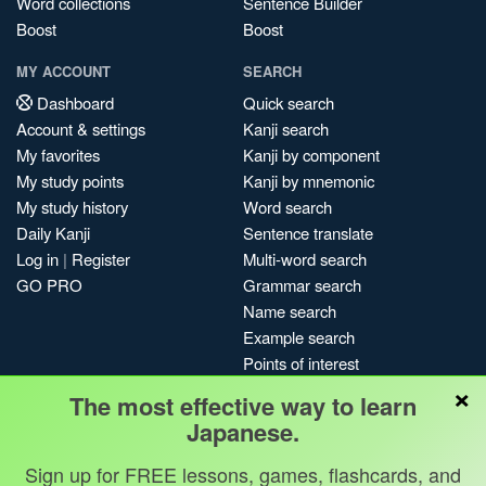
Word collections
Sentence Builder
Boost
Boost
MY ACCOUNT
SEARCH
Dashboard
Quick search
Account & settings
Kanji search
My favorites
Kanji by component
My study points
Kanji by mnemonic
My study history
Word search
Daily Kanji
Sentence translate
Log in
|
Register
Multi-word search
GO PRO
Grammar search
Name search
Example search
Points of interest
×
Site search
The most effective way to learn
My search history
Japanese.
Search index
Sign up for FREE lessons, games, flashcards, and
Blog