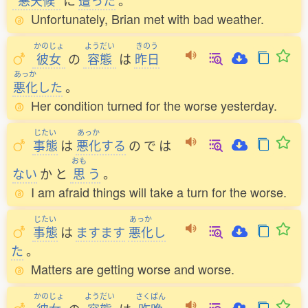
悪天候
に
遭
った
。
Unfortunately, Brian met with bad weather.
かのじょ
ようだい
きのう
彼女
の
容態
は
昨日
あっか
悪化
した
。
Her condition turned for the worse yesterday.
じたい
あっか
事態
は
悪化
する
の
で
は
おも
ない
か
と
思
う
。
I am afraid things will take a turn for the worse.
じたい
あっか
事態
は
ますます
悪化
し
た
。
Matters are getting worse and worse.
かのじょ
ようだい
さくばん