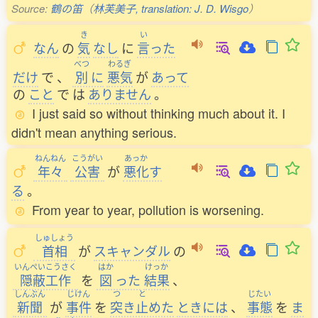
Source:
鶴の笛
（
林芙美子, translation: J. D. Wisgo
）
き
い
なん
の
気
なし
に
言
った
べつ
わるぎ
だけ
で
、
別
に
悪気
が
あって
の
こと
で
は
ありません
。
I just said so without thinking much about it. I
didn't mean anything serious.
ねんねん
こうがい
あっか
年々
公害
が
悪化
す
る
。
From year to year, pollution is worsening.
しゅしょう
首相
が
スキャンダル
の
いんぺいこうさく
はか
けっか
隠蔽工作
を
図
った
結果
、
しんぶん
じけん
つ
と
じたい
新聞
が
事件
を
突
き
止
めた
ときには
、
事態
を
ま