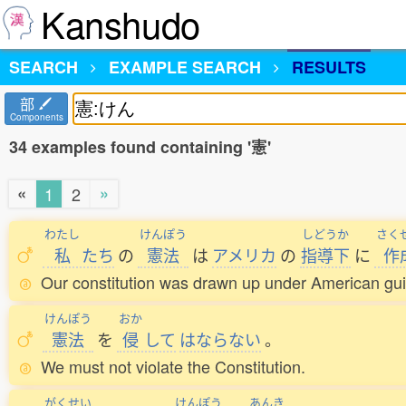
Kanshudo
SEARCH
EXAMPLE SEARCH
RESULTS
部
Components
34 examples found containing '憲'
«
»
1
2
わたし
けんぽう
しどうか
さく
私
たち
の
憲法
は
アメリカ
の
指導下
に
作
Our constitution was drawn up under American gu
けんぽう
おか
憲法
を
侵
して
はならない
。
We must not violate the Constitution.
がくせい
けんぽう
あんき