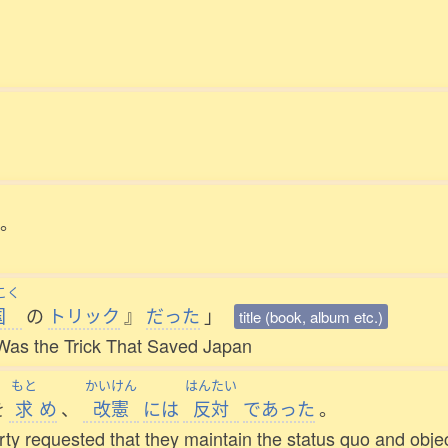
。
こく
国
の
トリック
』
だった
」
title (book, album etc.)
 Was the Trick That Saved Japan
もと
かいけん
はんたい
を
求
め
、
改憲
には
反対
であった
。
arty requested that they maintain the status quo and obje