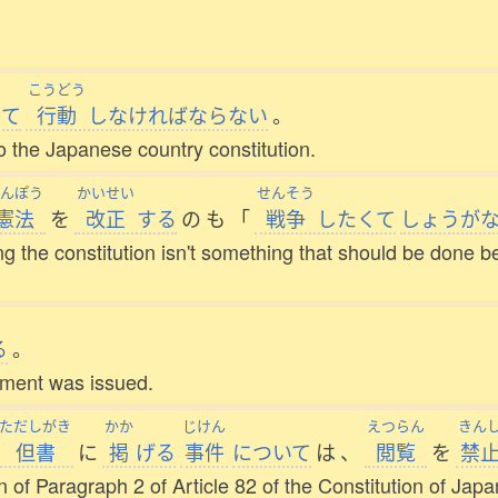
こうどう
って
行動
しなければならない
。
o the Japanese country constitution.
んぽう
かいせい
せんそう
憲法
を
改正
する
の
も
「
戦争
したくて
しょうが
g the constitution isn't something that should be done be
る
。
rnment was issued.
ただしがき
かか
じけん
えつらん
きん
但書
に
掲
げる
事件
について
は
、
閲覧
を
禁
n of Paragraph 2 of Article 82 of the Constitution of Japa