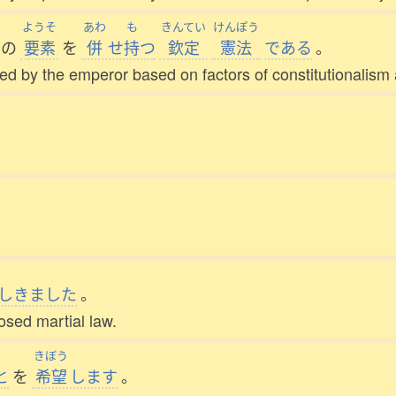
ようそ
あわ
も
きんてい
けんぽう
の
要素
を
併
せ
持
つ
欽定
憲法
である
。
ed by the emperor based on factors of constitutionalism a
。
しきました
。
osed martial law.
きぼう
と
を
希望
します
。