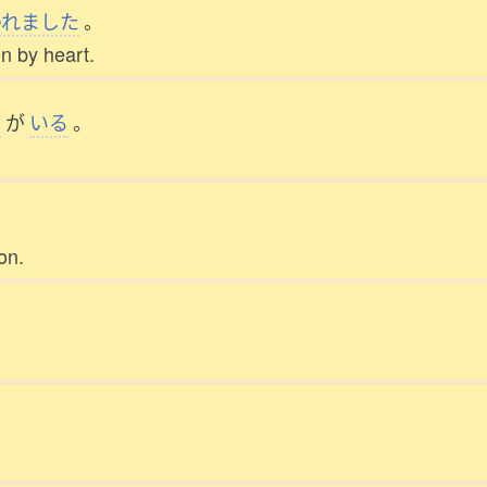
われました
。
on by heart.
ち
が
いる
。
on.