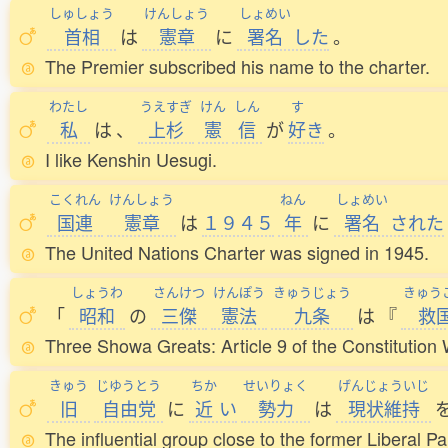
しゅしょう
けんしょう
しょめい
首相
は
憲章
に
署名
した
。
The Premier subscribed his name to the charter.
わたし
うえすぎ
けん
しん
す
私
は
、
上杉
憲
信
が
好
き
。
I like Kenshin Uesugi.
こくれん
けんしょう
ねん
しょめい
国連
憲章
は
１９４５
年
に
署名
された
The United Nations Charter was signed in 1945.
しょうわ
さんけつ
けんぽう
きゅうじょう
きゅう
「
昭和
の
三傑
憲法
九条
は
『
救
Three Showa Greats: Article 9 of the Constitution
きゅう
じゆうとう
ちか
せいりょく
げんじょういじ
旧
自由党
に
近
い
勢力
は
現状維持
The influential group close to the former Liberal P