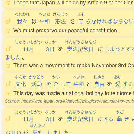
I hope that Japan will abide by Article 9 of her Cons
われわれ
へいわ
けんぽう
まも
我々
は
平和
憲法
を
守
らなければならない
We must preserve our peaceful constitution.
じゅういちがつ
みっか
けんぽうきねんび
11月
3日
を
憲法記念日
に
しようとす
ました
。
There was a movement to make November 3rd Const
ぶんか
かつどう
かい
へいわ
じゆう
あい
文化
活動
を
介
して
平和
と
自由
を
愛
する
This day was made a national holiday to reinforce 
Source: https://web-japan.org/kidsweb/ja/explore/calendar/novembe
じゅういちがつ
みっか
けんぽうきねんび
うご
11月
3日
を
憲法記念日
にする
動
き
はんたい
ＧＨＱ
が
反対
しました
。