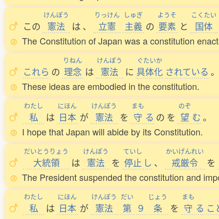
けんぽう
りっけん
しゅぎ
ようそ
こくたい
この
憲法
は
、
立憲
主義
の
要素
と
国体
The Constitution of Japan was a constitution enact
りねん
けんぽう
ぐたいか
これら
の
理念
は
憲法
に
具体化
されている
These ideas are embodied in the constitution.
わたし
にほん
けんぽう
まも
のぞ
私
は
日本
が
憲法
を
守
る
の
を
望
む
。
I hope that Japan will abide by its Constitution.
だいとうりょう
けんぽう
ていし
かいげんれい
大統領
は
憲法
を
停止
し
、
戒厳令
を
The President suspended the constitution and imp
わたし
にほん
けんぽう
だい
じょう
まも
私
は
日本
が
憲法
第
９
条
を
守
る
こ