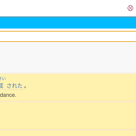
せい
成
された
。
idance.