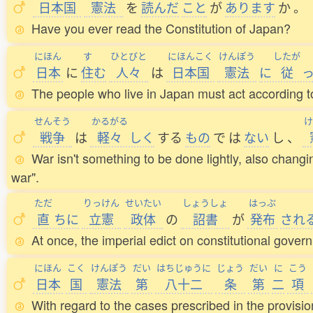
日本国
憲法
を
読
んだ
こと
が
あります
か
。
Have you ever read the Constitution of Japan?
にほん
す
ひとびと
にほんこく
けんぽう
したが
日本
に
住
む
人々
は
日本国
憲法
に
従
The people who live in Japan must act according t
せんそう
かるがる
け
戦争
は
軽々
しく
する
もの
で
は
ない
し
、
War isn't something to be done lightly, also changin
war".
ただ
りっけん
せいたい
しょうしょ
はっぷ
直
ちに
立憲
政体
の
詔書
が
発布
され
At once, the imperial edict on constitutional gove
にほん
こく
けんぽう
だい
はちじゅうに
じょう
だい
に
こう
日本
国
憲法
第
八十二
条
第
二
項
With regard to the cases prescribed in the provisio