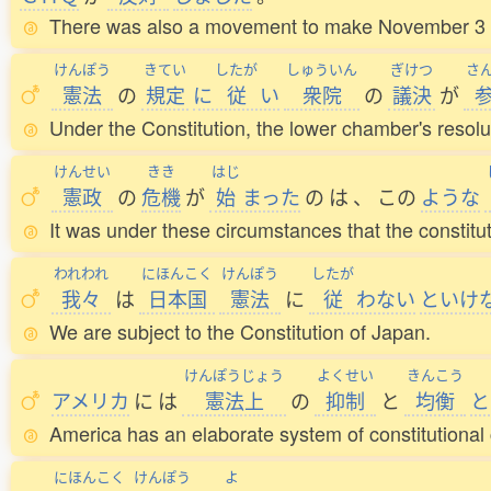
There was also a movement to make November 3 a C
けんぽう
きてい
したが
しゅういん
ぎけつ
さ
憲法
の
規定
に
従
い
衆院
の
議決
が
Under the Constitution, the lower chamber's resolu
けんせい
きき
はじ
憲政
の
危機
が
始
まった
の
は
、
この
ような
It was under these circumstances that the constitut
われわれ
にほんこく
けんぽう
したが
我々
は
日本国
憲法
に
従
わない
といけ
We are subject to the Constitution of Japan.
けんぽうじょう
よくせい
きんこう
アメリカ
に
は
憲法上
の
抑制
と
均衡
と
America has an elaborate system of constitutional
にほんこく
けんぽう
よ