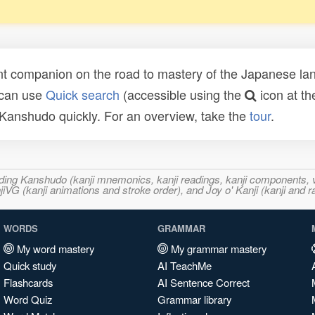
t companion on the road to mastery of the Japanese lang
 can use
Quick search
(accessible using the
icon at th
n Kanshudo quickly. For an overview, take the
tour
.
ncluding Kanshudo (kanji mnemonics, kanji readings, kanji component
VG (kanji animations and stroke order), and Joy o' Kanji (kanji and r
WORDS
GRAMMAR
My word mastery
My grammar mastery
Quick study
AI TeachMe
Flashcards
AI Sentence Correct
Word Quiz
Grammar library