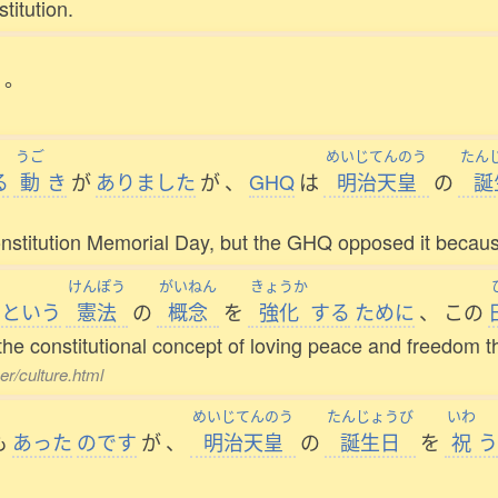
titution.
。
うご
めいじてんのう
たん
る
動
き
が
ありました
が
、
GHQ
は
明治天皇
の
誕
itution Memorial Day, but the GHQ opposed it because i
けんぽう
がいねん
きょうか
という
憲法
の
概念
を
強化
する
ために
、
この
the constitutional concept of loving peace and freedom 
r/culture.html
めいじてんのう
たんじょうび
いわ
も
あった
のです
が
、
明治天皇
の
誕生日
を
祝
う