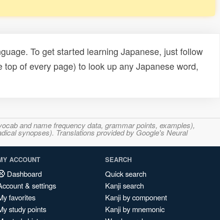
uage. To get started learning Japanese, just follow
e top of every page) to look up any Japanese word,
s, vocab and name frequency data, grammar points, examples),
adical synopses). Translations provided by Google's Neural
MY ACCOUNT
SEARCH
Dashboard
Quick search
Account & settings
Kanji search
My favorites
Kanji by component
My study points
Kanji by mnemonic