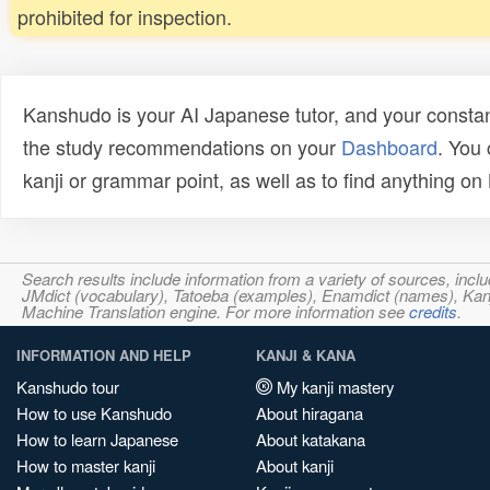
prohibited for inspection.
Kanshudo is your AI Japanese tutor, and your constan
the study recommendations on your
Dashboard
. You
kanji or grammar point, as well as to find anything o
Search results include information from a variety of sources, i
JMdict (vocabulary), Tatoeba (examples), Enamdict (names), Kanji
Machine Translation engine. For more information see
credits
.
INFORMATION AND HELP
KANJI & KANA
Kanshudo tour
My kanji mastery
How to use Kanshudo
About hiragana
How to learn Japanese
About katakana
How to master kanji
About kanji