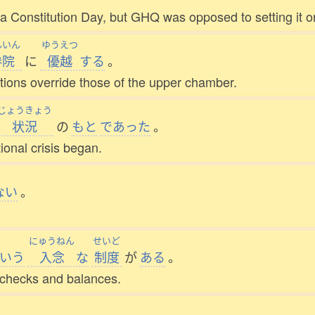
onstitution Day, but GHQ was opposed to setting it on a
んいん
ゆうえつ
参院
に
優越
する
。
tions override those of the upper chamber.
じょうきょう
状況
の
もと
であった
。
ional crisis began.
ない
。
にゅうねん
せいど
いう
入念
な
制度
が
ある
。
 checks and balances.