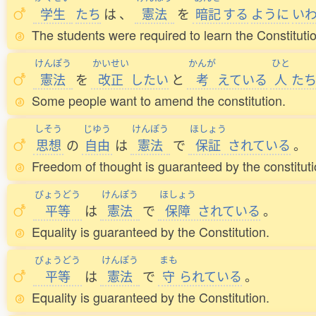
学生
たち
は
、
憲法
を
暗記
する
ように
い
The students were required to learn the Constituti
けんぽう
かいせい
かんが
ひと
憲法
を
改正
したい
と
考
えている
人
た
Some people want to amend the constitution.
しそう
じゆう
けんぽう
ほしょう
思想
の
自由
は
憲法
で
保証
されている
。
Freedom of thought is guaranteed by the constituti
びょうどう
けんぽう
ほしょう
平等
は
憲法
で
保障
されている
。
Equality is guaranteed by the Constitution.
びょうどう
けんぽう
まも
平等
は
憲法
で
守
られている
。
Equality is guaranteed by the Constitution.