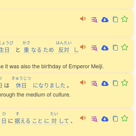
じょうび
かさ
はんたい
生日
と
重
なる
ため
反対
し
t was also the birthday of Emperor Meiji.
ひ
きゅうじつ
日
は
休日
になりました
。
through the medium of culture.
ひ
す
たい
日
に
据
える
こと
に
対
して
、