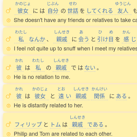
かのじょ
じぶん
せわ
ゆうじん
彼女
に
は
自分
の
世話
を
してくれる
友人
She doesn't have any friends or relatives to take ca
わたし
しんせき
あ
ひ
め
かん
私
なんか
、
親戚
に
会
う
と
引
け
目
を
感
じ
I feel not quite up to snuff when I meet my relative
かれ
わたし
しんせき
彼
は
私
の
親戚
で
は
ない
。
He is no relation to me.
かれ
かのじょ
とお
しんせき
かんけい
彼
は
彼女
と
遠
い
親戚
関係
に
ある
。
He is distantly related to her.
しんせき
フィリップ
と
トム
は
親戚
である
。
Philip and Tom are related to each other.