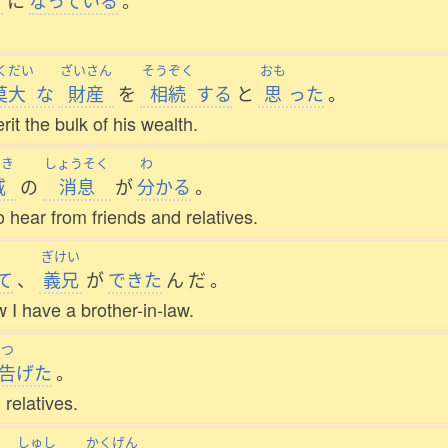
に
なっている
。
くだい
ざいさん
そうぞく
おも
莫大
な
財産
を
相続
する
と
思
った
。
rit the bulk of his wealth.
せき
しょうそく
わ
戚
の
消息
が
分
かる
。
 hear from friends and relatives.
ぎけい
て
、
義兄
が
できた
ん
だ
。
w I have a brother-in-law.
つ
告
げた
。
relatives.
しゅし
かくげん