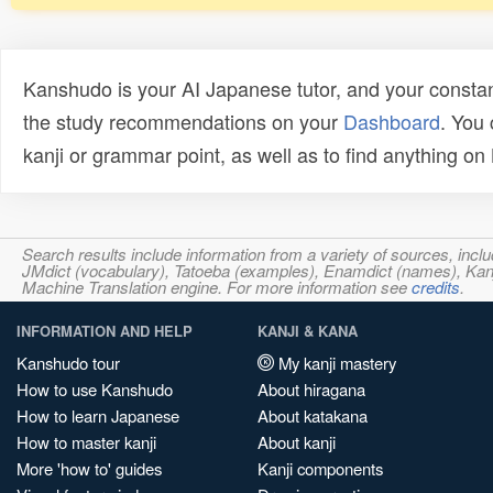
Kanshudo is your AI Japanese tutor, and your constan
the study recommendations on your
Dashboard
. You
kanji or grammar point, as well as to find anything o
Search results include information from a variety of sources, i
JMdict (vocabulary), Tatoeba (examples), Enamdict (names), Kanji
Machine Translation engine. For more information see
credits
.
INFORMATION AND HELP
KANJI & KANA
Kanshudo tour
My kanji mastery
How to use Kanshudo
About hiragana
How to learn Japanese
About katakana
How to master kanji
About kanji
More 'how to' guides
Kanji components