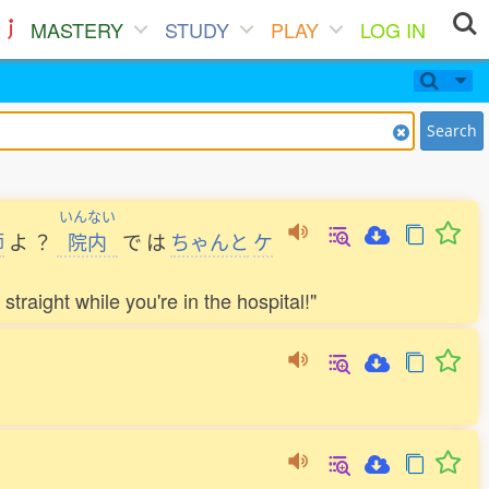
MASTERY
STUDY
PLAY
LOG IN
Search
いんない
師
よ
？
院内
で
は
ちゃんと
ケ
traight while you're in the hospital!"