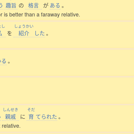
う
趣旨
の
格言
が
ある
。
 is better than a faraway relative.
たし
しょうかい
私
を
紹介
した
。
いる
。
しんせき
そだ
い
親戚
に
育
てられた
。
relative.