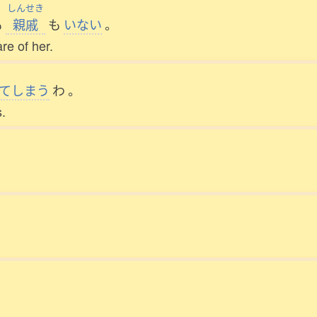
しんせき
も
親戚
も
いない
。
re of her.
てしまう
わ
。
s.