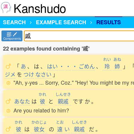
Kanshudo
SEARCH
EXAMPLE SEARCH
RESULTS
部
Components
22 examples found containing '戚'
れい
あね
「
あ
、
は
、
はい
・
・
・
ごめん
、
玲
姉
」
ジメ
を
つけ
なさい
」
"Ah, y-yes ... Sorry, Coz." "Hey! You might be my re
かれ
しんせき
あなた
は
彼
と
親戚
です
か
。
Are you related to him?
かれ
かのじょ
とお
しんせき
彼
は
彼女
の
遠
い
親戚
だ
。