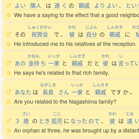
よい
隣人
は
遠
く
の
親戚
より
よい
、
とい
We have a saying to the effect that a good neighbor
しゅくがかい
かれ
じぶん
しんせき
わ
その
祝賀会
で
、
彼
は
自分
の
親戚
に
He introduced me to his relatives at the reception.
かねも
いっか
しんせき
かれ
い
あの
金持
ち
一家
と
親戚
だ
と
彼
は
言
って
He says he's related to that rich family.
ながしま
いっか
しんせき
あなた
は
長島
さん
一家
と
親戚
です
か
。
Are you related to the Nagashima family?
さい
こじ
かれ
とお
３
歳
の
とき
孤児
に
なった
ので
、
彼
は
遠
An orphan at three, he was brought up by a distant 