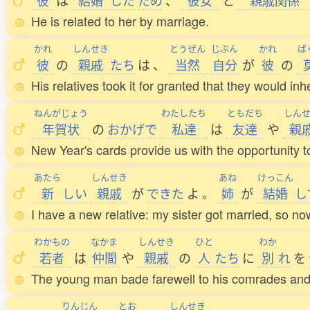
彼
は
結婚
した
ため
、
彼女
と
親戚関係
He is related to her by marriage.
かれ
しんせき
とうぜん
じぶん
かれ
ば
彼
の
親戚
たち
は
、
当然
自分
が
彼
の
His relatives took it for granted that they would inhe
ねんがじょう
わたしたち
ともだち
しん
年賀状
の
おかげで
私達
は
友達
や
親
New Year's cards provide us with the opportunity to
あたら
しんせき
あね
けっこん
新
しい
親戚
が
できた
よ
。
姉
が
結婚
し
I have a new relative: my sister got married, so no
わかもの
なかま
しんせき
ひと
わか
若者
は
仲間
や
親戚
の
人
たち
に
別
れ
を
The young man bade farewell to his comrades and 
りんじん
とお
しんせき