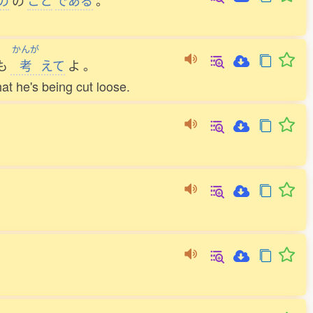
の
の
こと
である
。
かんが
も
考
えて
よ
。
hat he's being cut loose.