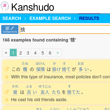
Kanshudo
SEARCH
EXAMPLE SEARCH
RESULTS
部
Components
166 examples found containing '捨'
«
»
1
2
3
4
5
6
たね
ほけん
か
す
おお
この
種
の
保険
は
掛
け
捨
て
が
多
い
。
With this type of insurance, most policies don't co
かれ
ふる
ゆうじん
す
彼
は
古
い
友人
たち
を
捨
てた
。
He cast his old friends aside.
せん
くらい
ししゃごにゅう
な