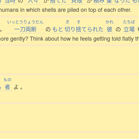
ち
当時
の
人々
が
捨
てた
貝殻
が
積
み
重
なった
も
umans in which shells are piled on top of each other.
いっとうりょうだん
き
す
かれ
たちば
。
一刀両断
の
もと
切
り
捨
てられた
彼
の
立場
ore gently? Think about how he feels getting told flatly t
もの
る
者
よ
。