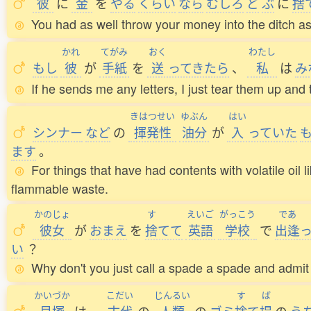
彼
に
金
を
やる
くらい
なら
むしろ
ど
ぶ
に
捨
You had as well throw your money into the ditch as 
かれ
てがみ
おく
わたし
もし
彼
が
手紙
を
送
ってきたら
、
私
は
み
If he sends me any letters, I just tear them up an
きはつせい
ゆぶん
はい
シンナー
など
の
揮発性
油分
が
入
っていた
ます
。
For things that have had contents with volatile oil 
flammable waste.
かのじょ
す
えいご
がっこう
であ
彼女
が
おまえ
を
捨
てて
英語
学校
で
出逢
い
？
Why don't you just call a spade a spade and admit
かいづか
こだい
じんるい
す
ば