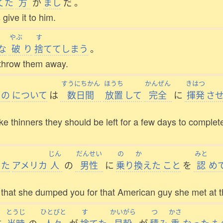
てた
方
が
まし
だ
。
give it to him.
やぶ
す
な
破
り
捨
ててしまう
。
d throw them away.
すうにちかん
ほうち
かんぜん
きはつ
もの
について
は
数日間
放置
して
完全
に
揮発
さ
like thinners they should be left for a few days to comple
じん
だんせい
の
か
みと
った
アメリカ
人
の
男性
に
乗
り
換
えた
こと
を
認
め
 that she dumped you for that American guy she met at 
とうじ
ひとびと
す
かいがら
つ
かさ