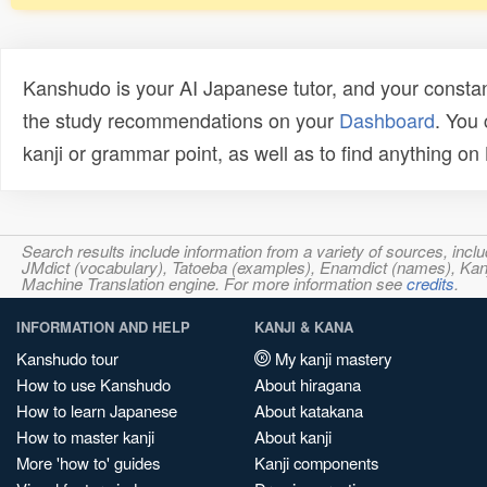
Kanshudo is your AI Japanese tutor, and your constan
the study recommendations on your
Dashboard
. You
kanji or grammar point, as well as to find anything o
Search results include information from a variety of sources, i
JMdict (vocabulary), Tatoeba (examples), Enamdict (names), Kanji
Machine Translation engine. For more information see
credits
.
INFORMATION AND HELP
KANJI & KANA
Kanshudo tour
My kanji mastery
How to use Kanshudo
About hiragana
How to learn Japanese
About katakana
How to master kanji
About kanji
More 'how to' guides
Kanji components