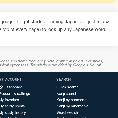
uage. To get started learning Japanese, just follow
e top of every page) to look up any Japanese word,
s, vocab and name frequency data, grammar points, examples),
adical synopses). Translations provided by Google's Neural
MY ACCOUNT
SEARCH
Dashboard
Quick search
Account & settings
Kanji search
My favorites
Kanji by component
My study points
Kanji by mnemonic
My study history
Word search