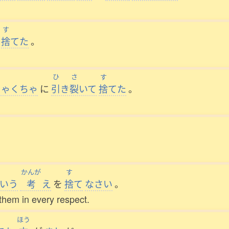
す
り
捨
てた
。
ひ
さ
す
ちゃくちゃ
に
引
き
裂
いて
捨
てた
。
かんが
す
いう
考
え
を
捨
て
なさい
。
 them in every respect.
ほう