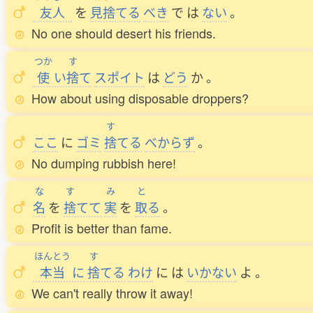
友人
を
見捨
てる
べき
で
は
ない
。
No one should desert his friends.
つか
す
使
い
捨
て
スポイト
は
どう
か
。
How about using disposable droppers?
す
ここ
に
ゴミ
捨
てる
べからず
。
No dumping rubbish here!
な
す
み
と
名
を
捨
てて
実
を
取
る
。
Profit is better than fame.
ほんとう
す
本当
に
捨
てる
わけ
に
は
いかない
よ
。
We can't really throw it away!