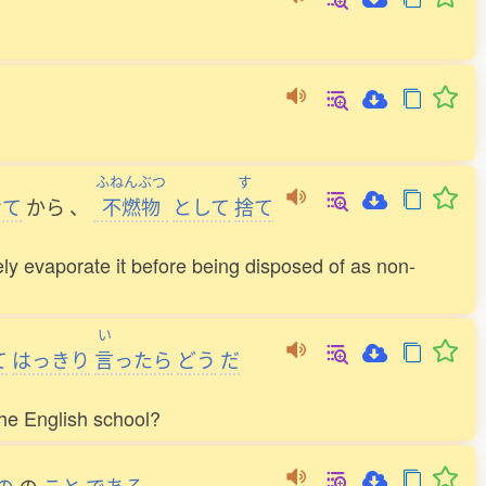
ふねんぶつ
す
せて
から
、
不燃物
として
捨
て
tely evaporate it before being disposed of as non-
い
て
はっきり
言
ったら
どう
だ
the English school?