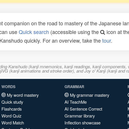
t companion on the road to mastery of the Japanese lang
 can use
Quick search
(accessible using the
icon at th
n Kanshudo quickly. For an overview, take the
tour
.
ncluding Kanshudo (kanji mnemonics, kanji readings, kanji component
VG (kanji animations and stroke order), and Joy o' Kanji (kanji and r
WORDS
GRAMMAR
My word mastery
My grammar mastery
Quick study
AI TeachMe
Flashcards
AI Sentence Correct
Word Quiz
Grammar library
Word Match
Inflection showcase