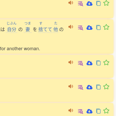
じぶん
つま
す
た
は
自分
の
妻
を
捨
てて
他
の
 for another woman.