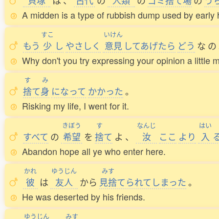
貝塚
は
、
古代
の
人類
の
ゴミ
捨
て
場
の
う
A midden is a type of rubbish dump used by early h
すこ
いけん
もう
少
し
やさしく
意見
してあげたら
どう
な
の
Why don't you try expressing your opinion a little m
す
み
捨
て
身
になって
かかった
。
Risking my life, I went for it.
きぼう
す
なんじ
はい
すべて
の
希望
を
捨
て
よ
、
汝
ここ
より
入
Abandon hope all ye who enter here.
かれ
ゆうじん
みす
彼
は
友人
から
見捨
てられてしまった
。
He was deserted by his friends.
ゆうじん
みす