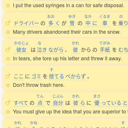
I put the used syringes in a can for safe disposal.
おお
ゆき
なか
くるま
の
ドライバー
の
多
く
が
雪
の
中
に
車
を
乗
Many drivers abandoned their cars in the snow.
かのじょ
な
かれ
てがみ
彼女
は
泣
き
ながら
、
彼
から
の
手紙
を
む
In tears, she tore up his letter and threw it away.
す
ここ
に
ゴミ
を
捨
てる
べからず
。
Don't throw trash here.
てん
じぶん
かれ
まさ
すべて
の
点
で
自分
は
彼
ら
に
優
っている
と
You must give up the idea that you are superior to
かれ
かね
す