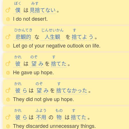
ぼく
みす
僕
は
見捨
てない
。
I do not desert.
ひかんてき
じんせいかん
す
悲観的
な
人生観
を
捨
てよ
う
。
Let go of your negative outlook on life.
かれ
のぞ
す
彼
は
望
み
を
捨
てた
。
He gave up hope.
かれ
のぞ
す
彼
ら
は
望
み
を
捨
てなかった
。
They did not give up hope.
かれ
ふよう
もの
す
彼
ら
は
不用
の
物
は
捨
てた
。
They discarded unnecessary things.