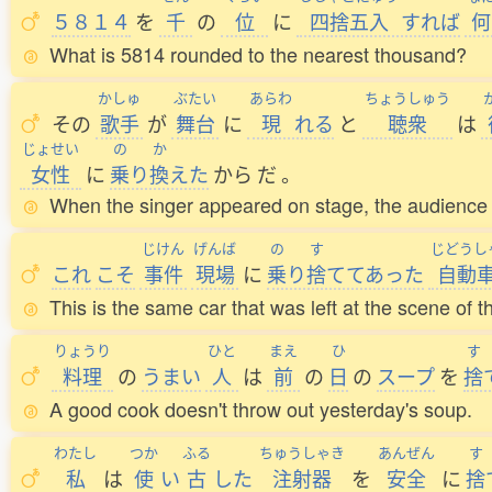
５８１４
を
千
の
位
に
四捨五入
すれば
何
What is 5814 rounded to the nearest thousand?
かしゅ
ぶたい
あらわ
ちょうしゅう
その
歌手
が
舞台
に
現
れる
と
聴衆
は
じょせい
の
か
女性
に
乗
り
換
えた
から
だ
。
When the singer appeared on stage, the audience
じけん
げんば
の
す
じどうし
これ
こそ
事件
現場
に
乗
り
捨
ててあった
自動
This is the same car that was left at the scene of t
りょうり
ひと
まえ
ひ
す
料理
の
うまい
人
は
前
の
日
の
スープ
を
捨
A good cook doesn't throw out yesterday's soup.
わたし
つか
ふる
ちゅうしゃき
あんぜん
す
私
は
使
い
古
した
注射器
を
安全
に
捨