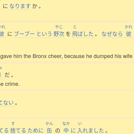
に
なります
か
。
かれ
やじ
と
かれ
彼
に
ブーブー
という
野次
を
飛
ばした
。
なぜなら
彼
 gave him the Bronx cheer, because he dumped his wife
ゃ
車
だ
。
he crime.
てない
。
す
かん
なか
い
てる
捨
てる
ために
缶
の
中
に
入
れました
。