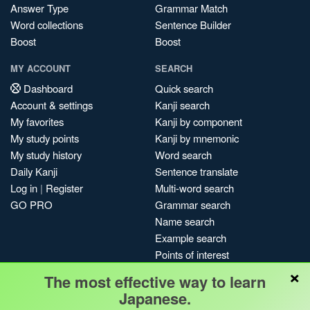
Answer Type
Grammar Match
Word collections
Sentence Builder
Boost
Boost
MY ACCOUNT
SEARCH
Dashboard
Quick search
Account & settings
Kanji search
My favorites
Kanji by component
My study points
Kanji by mnemonic
My study history
Word search
Daily Kanji
Sentence translate
Log in
|
Register
Multi-word search
GO PRO
Grammar search
Name search
Example search
Points of interest
×
Site search
The most effective way to learn
My search history
Japanese.
Search index