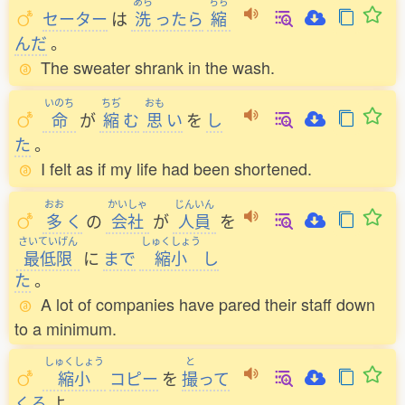
あら
ちぢ
セーター
は
洗
ったら
縮
んだ
。
The sweater shrank in the wash.
いのち
ちぢ
おも
命
が
縮
む
思
い
を
し
た
。
I felt as if my life had been shortened.
おお
かいしゃ
じんいん
多
く
の
会社
が
人員
を
さいていげん
しゅくしょう
最低限
に
まで
縮小
し
た
。
A lot of companies have pared their staff down
to a minimum.
しゅくしょう
と
縮小
コピー
を
撮
って
くる
よ
。