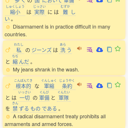
多
く
の
国
において
軍備
しゅくしょう
じっさい
むずか
縮小
は
実際
に
は
難
し
い
。
Disarmament is in practice difficult in many
countries.
わたし
あら
私
の
ジーンズ
は
洗
う
ちぢ
と
縮
んだ
。
My jeans shrank in the wash.
こんぽんてき
ぐんしゅく
じょうやく
根本的
な
軍縮
条約
いっさい
ぐんび
ぐんたい
と
は
一切
の
軍備
と
軍隊
きん
を
禁
ずる
もの
である
。
A radical disarmament treaty prohibits all
armaments and armed forces.