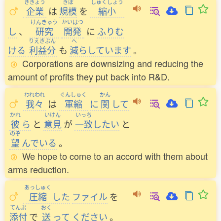
きぎょう
きぼ
しゅくしょう
企業
は
規模
を
縮小
けんきゅう
かいはつ
し
、
研究
開発
に
ふりむ
りえきぶん
へ
ける
利益分
も
減
らしています
。
Corporations are downsizing and reducing the
amount of profits they put back into R&D.
われわれ
ぐんしゅく
かん
我々
は
軍縮
に
関
して
かれ
いけん
いっち
彼
ら
と
意見
が
一致
したい
と
のぞ
望
んでいる
。
We hope to come to an accord with them about
arms reduction.
あっしゅく
圧縮
した
ファイル
を
てんぷ
おく
添付
で
送
って
ください
。