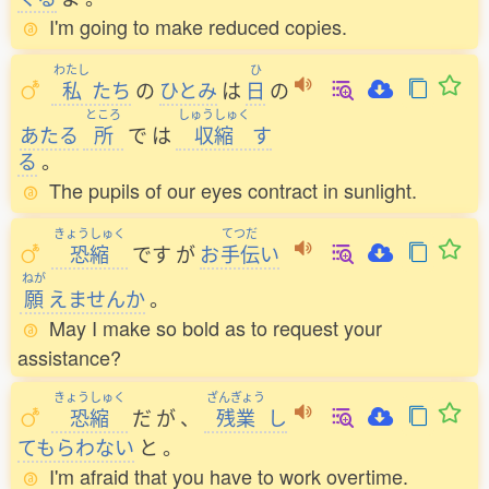
I'm going to make reduced copies.
わたし
ひ
私
たち
の
ひとみ
は
日
の
ところ
しゅうしゅく
あたる
所
で
は
収縮
す
る
。
The pupils of our eyes contract in sunlight.
きょうしゅく
てつだ
恐縮
です
が
お
手伝
い
ねが
願
えませんか
。
May I make so bold as to request your
assistance?
きょうしゅく
ざんぎょう
恐縮
だ
が
、
残業
し
てもらわない
と
。
I'm afraid that you have to work overtime.