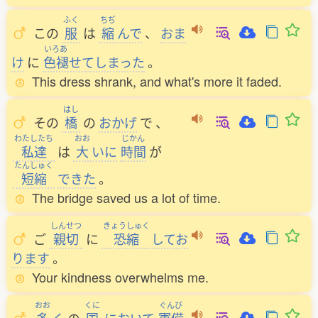
ふく
ちぢ
この
服
は
縮
んで
、
おま
いろあ
け
に
色褪
せてしまった
。
This dress shrank, and what's more it faded.
はし
その
橋
の
おかげ
で
、
わたしたち
おお
じかん
私達
は
大
いに
時間
が
たんしゅく
短縮
できた
。
The bridge saved us a lot of time.
しんせつ
きょうしゅく
ご
親切
に
恐縮
してお
ります
。
Your kindness overwhelms me.
おお
くに
ぐんび