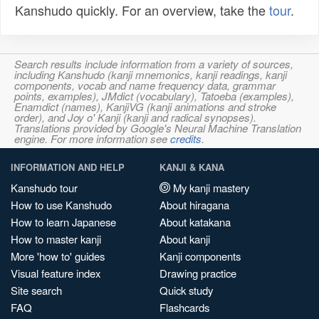
Kanshudo quickly. For an overview, take the
tour
.
Search results include information from a variety of sources,
including Kanshudo (kanji mnemonics, kanji readings, kanji
components, vocab and name frequency data, grammar
points, examples), JMdict (vocabulary), Tatoeba (examples),
Enamdict (names), KanjiVG (kanji animations and stroke
order), and Joy o' Kanji (kanji and radical synopses).
Translations provided by Google's Neural Machine Translation
engine. For more information see
credits
.
INFORMATION AND HELP
KANJI & KANA
Kanshudo tour
My kanji mastery
How to use Kanshudo
About hiragana
How to learn Japanese
About katakana
How to master kanji
About kanji
More 'how to' guides
Kanji components
Visual feature index
Drawing practice
Site search
Quick study
FAQ
Flashcards