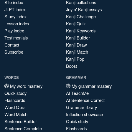
Site index
Kanji collections
JLPT index
Joy o' Kanji essays
Study index
Kanji Challenge
Lesson index
Kanji Quiz
Play index
Kanji Keywords
Testimonials
Kanji Builder
Contact
Kanji Draw
Subscribe
Kanji Match
Kanji Pop
Boost
WORDS
GRAMMAR
My word mastery
My grammar mastery
Quick study
AI TeachMe
Flashcards
AI Sentence Correct
Word Quiz
Grammar library
Word Match
Inflection showcase
Sentence Builder
Quick study
Sentence Complete
Flashcards