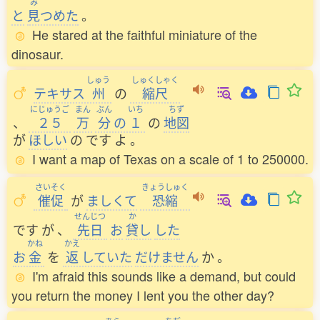
み
と
見
つめた
。
He stared at the faithful miniature of the
dinosaur.
しゅう
しゅくしゃく
テキサス
州
の
縮尺
にじゅうご
まん
ぶん
いち
ちず
、
２５
万
分
の
１
の
地図
が
ほしい
の
です
よ
。
I want a map of Texas on a scale of 1 to 250000.
さいそく
きょうしゅく
催促
が
ましくて
恐縮
せんじつ
か
です
が
、
先日
お
貸
し
した
かね
かえ
お
金
を
返
していた
だけません
か
。
I'm afraid this sounds like a demand, but could
you return the money I lent you the other day?