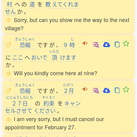
村
へ
の
道
を
教
えてくれま
せん
か
。
Sorry, but can you show me the way to the next
village?
きょうしゅく
じ
恐縮
です
が
、
９
時
いただ
に
ここ
へ
おいで
頂
けます
か
。
Will you kindly come here at nine?
きょうしゅく
にがつ
恐縮
です
が
、
２月
にじゅうしちにち
やくそく
２７日
の
約束
を
キャン
セルさせて
ください
。
I am very sorry, but I must cancel our
appointment for February 27.