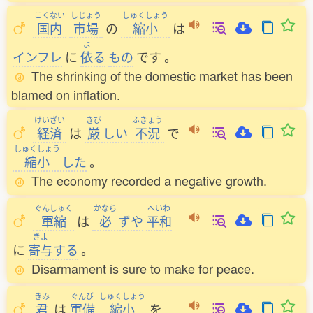
こくない
しじょう
しゅくしょう
国内
市場
の
縮小
は
よ
インフレ
に
依
る
もの
です
。
The shrinking of the domestic market has been
blamed on inflation.
けいざい
きび
ふきょう
経済
は
厳
しい
不況
で
しゅくしょう
縮小
した
。
The economy recorded a negative growth.
ぐんしゅく
かなら
へいわ
軍縮
は
必
ずや
平和
きよ
に
寄与
する
。
Disarmament is sure to make for peace.
きみ
ぐんび
しゅくしょう
君
は
軍備
縮小
を