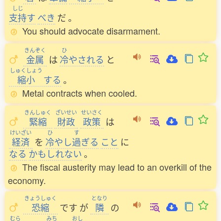
しじ
支持
す
べき
だ
。
You should advocate disarmament.
きんぞく
ひ
金属
は
冷
やされる
と
しゅくしょう
縮小
する
。
Metal contracts when cooled.
きんしゅく
ざいせい
せいさく
緊縮
財政
政策
は
けいざい
ひ
す
経済
を
冷
やし
過
ぎる
こと
に
なる
かもしれない
。
The fiscal austerity may lead to an overkill of the
economy.
きょうしゅく
となり
恐縮
です
が
隣
の
むら
みち
おし