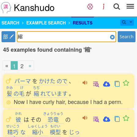
Kanshudo
SEARCH
EXAMPLE SEARCH
RESULTS
部
Search
45 examples found containing '縮'
«
»
1
2
パーマ
を
かけた
ので
、
かみ
け
ちぢ
髪
の
毛
が
縮
れています
。
Now I have curly hair, because I had a perm.
かれ
きょうりゅう
彼
は
その
恐竜
の
せいこう
しゅくしょう
もけい
精巧
な
縮小
模型
を
じっ