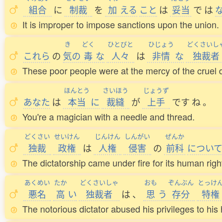
組合
に
制裁
を
加
える
こと
は
妥当
で
は
It is improper to impose sanctions upon the union.
き
どく
ひとびと
ひじょう
どくさいし
これら
の
気
の
毒
な
人々
は
非情
な
独裁者
These poor people were at the mercy of the cruel d
ほんとう
さいほう
じょうず
あなた
は
本当
に
裁縫
が
上手
です
ね
。
You're a magician with a needle and thread.
どくさい
せいけん
じんけん
しんがい
ぜんか
独裁
政権
は
人権
侵害
の
前科
につい
The dictatorship came under fire for its human righ
あくめい
たか
どくさいしゃ
おも
ぞんぶん
とっけ
悪名
高
い
独裁者
は
、
思
う
存分
特権
The notorious dictator abused his privileges to his 