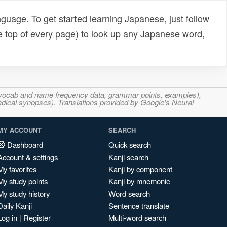
uage. To get started learning Japanese, just follow
e top of every page) to look up any Japanese word,
s, vocab and name frequency data, grammar points, examples),
adical synopses). Translations provided by Google's Neural
MY ACCOUNT
SEARCH
Dashboard
Quick search
Account & settings
Kanji search
My favorites
Kanji by component
My study points
Kanji by mnemonic
My study history
Word search
Daily Kanji
Sentence translate
Log in
|
Register
Multi-word search