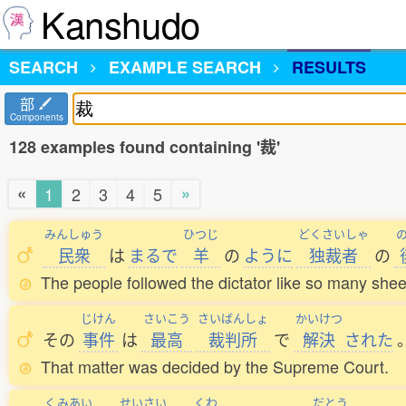
Kanshudo
SEARCH
EXAMPLE SEARCH
RESULTS
部
Components
128 examples found containing '裁'
«
»
1
2
3
4
5
みんしゅう
ひつじ
どくさいしゃ
民衆
は
まるで
羊
の
ように
独裁者
の
The people followed the dictator like so many shee
じけん
さいこう
さいばんしょ
かいけつ
その
事件
は
最高
裁判所
で
解決
された
That matter was decided by the Supreme Court.
くみあい
せいさい
くわ
だとう