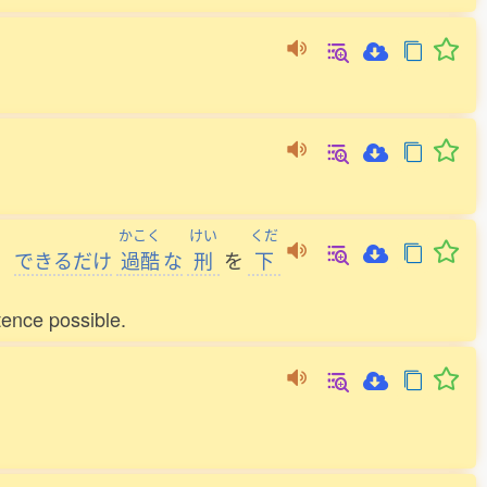
かこく
けい
くだ
、
できるだけ
過酷
な
刑
を
下
ence possible.