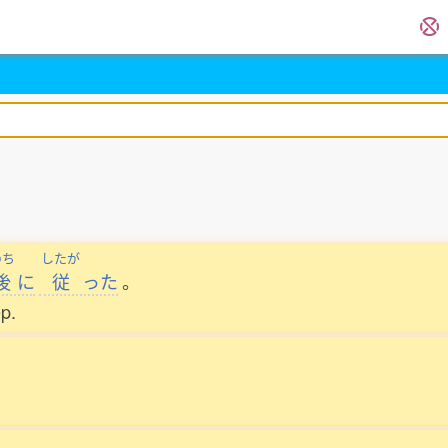
のち
したが
後
に
従
った
。
p.
。