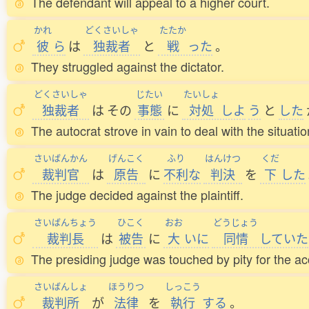
The defendant will appeal to a higher court.
かれ
どくさいしゃ
たたか
彼
ら
は
独裁者
と
戦
った
。
They struggled against the dictator.
どくさいしゃ
じたい
たいしょ
独裁者
は
その
事態
に
対処
しよ
う
と
した
The autocrat strove in vain to deal with the situatio
さいばんかん
げんこく
ふり
はんけつ
くだ
裁判官
は
原告
に
不利
な
判決
を
下
した
The judge decided against the plaintiff.
さいばんちょう
ひこく
おお
どうじょう
裁判長
は
被告
に
大
いに
同情
していた
The presiding judge was touched by pity for the a
さいばんしょ
ほうりつ
しっこう
裁判所
が
法律
を
執行
する
。