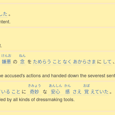
した
。
ntent.
。
.
けんお
ねん
嫌悪
の
念
を
ためらう
こと
なく
あからさま
に
して
he accused's actions and handed down the severest sent
きみょう
あんしん
かん
おぼ
ている
こと
に
奇妙
な
安心
感
さえ
覚
えていた
。
ded by all kinds of dressmaking tools.