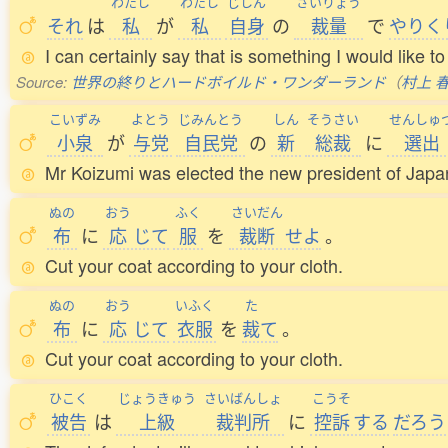
わたし
わたし
じしん
さいりょう
それ
は
私
が
私
自身
の
裁量
で
やりく
I can certainly say that is something I would like 
Source:
世界の終りとハードボイルド・ワンダーランド
（
村上 
こいずみ
よとう
じみんとう
しん
そうさい
せんしゅ
小泉
が
与党
自民党
の
新
総裁
に
選出
Mr Koizumi was elected the new president of Japan'
ぬの
おう
ふく
さいだん
布
に
応
じて
服
を
裁断
せよ
。
Cut your coat according to your cloth.
ぬの
おう
いふく
た
布
に
応
じて
衣服
を
裁
て
。
Cut your coat according to your cloth.
ひこく
じょうきゅう
さいばんしょ
こうそ
被告
は
上級
裁判所
に
控訴
する
だろう