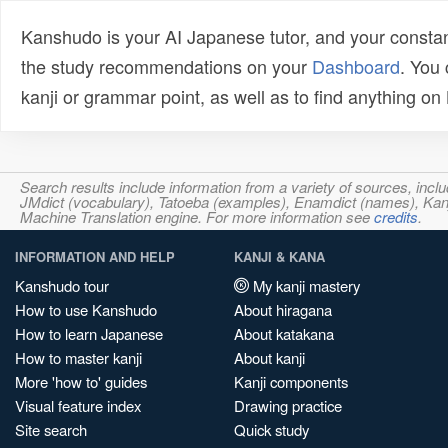
Kanshudo is your AI Japanese tutor, and your constan
the study recommendations on your
Dashboard
. You
kanji or grammar point, as well as to find anything o
Search results include information from a variety of sources, i
JMdict (vocabulary), Tatoeba (examples), Enamdict (names), Kanji
Machine Translation engine. For more information see
credits
.
INFORMATION AND HELP
KANJI & KANA
Kanshudo tour
My kanji mastery
How to use Kanshudo
About hiragana
How to learn Japanese
About katakana
How to master kanji
About kanji
More 'how to' guides
Kanji components
Visual feature index
Drawing practice
Site search
Quick study