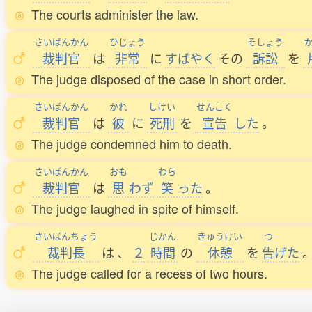
The courts administer the law.
さいばんかん
ひじょう
そしょう
裁判官
は
非常
に
すばやく
その
訴訟
を
The judge disposed of the case in short order.
さいばんかん
かれ
しけい
せんこく
裁判官
は
彼
に
死刑
を
宣告
した
。
The judge condemned him to death.
さいばんかん
おも
わら
裁判官
は
思
わず
笑
った
。
The judge laughed in spite of himself.
さいばんちょう
じかん
きゅうけい
つ
裁判長
は
、
２
時間
の
休憩
を
告
げた
The judge called for a recess of two hours.