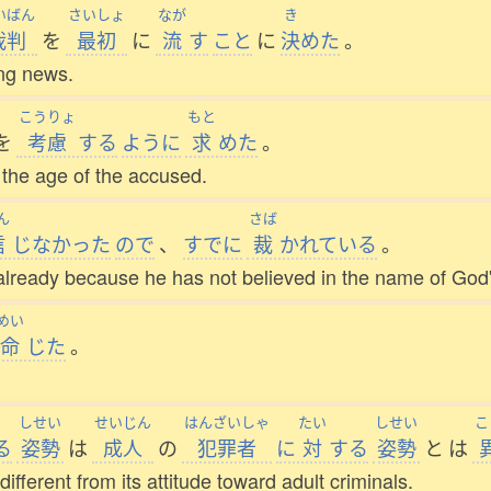
いばん
さいしょ
なが
き
裁判
を
最初
に
流
す
こと
に
決
めた
。
ing news.
こうりょ
もと
を
考慮
する
ように
求
めた
。
the age of the accused.
ん
さば
信
じなかった
ので
、
すでに
裁
かれている
。
ready because he has not believed in the name of God'
めい
命
じた
。
しせい
せいじん
はんざいしゃ
たい
しせい
こ
る
姿勢
は
成人
の
犯罪者
に
対
する
姿勢
と
は
ifferent from its attitude toward adult criminals.