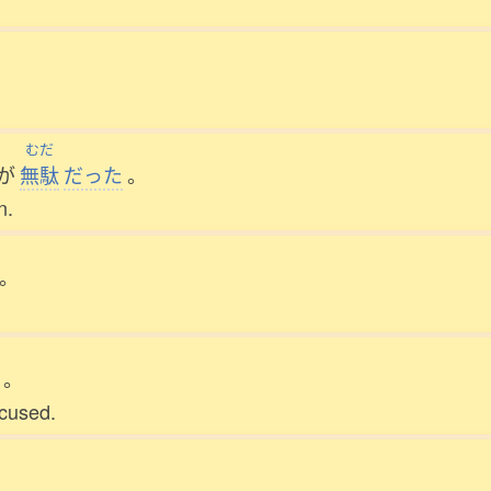
むだ
が
無駄
だった
。
n.
。
。
ccused.