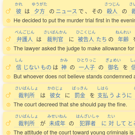
かれ
ゆうがた
さつじん
さ
彼
は
夕方
の
ニュース
で
、
その
殺人
の
He decided to put the murder trial first in the even
べんごじん
さいばんかん
ひこくじん
ねんれい
弁護人
は
裁判官
に
被告人
たち
の
年齢
The lawyer asked the judge to make allowance for 
しん
かみ
ひとりっこ
ぎょめい
し
信
じない
もの
は
神
の
一人子
の
御名
を
But whoever does not believe stands condemned al
さいばんしょ
かのじょ
ばっきん
しはら
裁判所
は
彼女
に
罰金
を
支払
う
ように
The court decreed that she should pay the fine.
さいばんしょ
みせいねん
はんざいしゃ
たい
裁判所
が
未成年
の
犯罪者
に
対
して
と
The attitude of the court toward young criminals is d