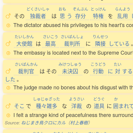
どくさいしゃ
おも
ぞんぶん
とっけん
らんよう
その
独裁者
は
思
う
存分
特権
を
乱用
The dictator abused his privileges to his heart's co
たいしかん
さいこう
さいばんしょ
りんせつ
大使館
は
最高
裁判所
に
隣接
している
The embassy is located next to the Supreme Court
さいばんかん
みけつしゅう
こうどう
たい
裁判官
は
その
未決囚
の
行動
に
対
する
した
。
The judge made no bones about his disgust with t
しゅじゅざった
ようさい
どうぐ
か
そこ
で
種々雑多
な
洋裁
の
道具
に
囲
まれ
I felt a strange kind of peacefulness there surroun
Source:
ねじまき鳥クロにカル
（
村上春樹
）