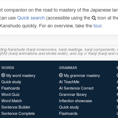
t companion on the road to mastery of the Japanese lang
 can use
Quick search
(accessible using the
icon at th
n Kanshudo quickly. For an overview, take the
tour
.
ncluding Kanshudo (kanji mnemonics, kanji readings, kanji component
VG (kanji animations and stroke order), and Joy o' Kanji (kanji and r
WORDS
GRAMMAR
My word mastery
My grammar mastery
Quick study
AI TeachMe
Flashcards
AI Sentence Correct
Word Quiz
Grammar library
Word Match
Inflection showcase
Sentence Builder
Quick study
Sentence Complete
Flashcards