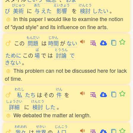
びじゅつ
あた
えいきょう
けんとう
び
美術
に
与
えた
影響
を
検討
したい
。
In this paper I would like to examine the notion
of "dyad style" and its influence on fine arts.
もんだい
じかん
この
問題
は
時間
が
ない
ば
とうろん
ために
この
場
で
は
討論
で
きない
。
This problem can not be discussed here for lack
of time.
わたし
けん
私
たち
は
その
件
を
しょうさい
けんとう
詳細
に
検討
した
。
We debated the matter at length.
われわれ
せかい
じんこう
我々
は
世界
の
人口