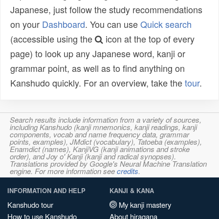
Japanese, just follow the study recommendations
on your
Dashboard
. You can use
Quick search
(accessible using the
icon at the top of every
page) to look up any Japanese word, kanji or
grammar point, as well as to find anything on
Kanshudo quickly. For an overview, take the
tour
.
Search results include information from a variety of sources,
including Kanshudo (kanji mnemonics, kanji readings, kanji
components, vocab and name frequency data, grammar
points, examples), JMdict (vocabulary), Tatoeba (examples),
Enamdict (names), KanjiVG (kanji animations and stroke
order), and Joy o' Kanji (kanji and radical synopses).
Translations provided by Google's Neural Machine Translation
engine. For more information see
credits
.
INFORMATION AND HELP
KANJI & KANA
Kanshudo tour
My kanji mastery
How to use Kanshudo
About hiragana