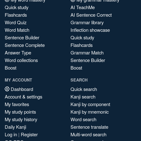
Quick study
AI TeachMe
Flashcards
AI Sentence Correct
Word Quiz
Grammar library
Word Match
Inflection showcase
Sentence Builder
Quick study
Sentence Complete
Flashcards
Answer Type
Grammar Match
Word collections
Sentence Builder
Boost
Boost
MY ACCOUNT
SEARCH
Dashboard
Quick search
Account & settings
Kanji search
My favorites
Kanji by component
My study points
Kanji by mnemonic
My study history
Word search
Daily Kanji
Sentence translate
Log in
|
Register
Multi-word search