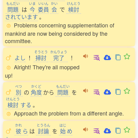
もんだい
いま
いいん
かい
けんとう
問題
は
今
委員
会
で
検討
されています
。
Problems concerning supplementation of
mankind are now being considered by the
committee.
そうとう
かんりょう
よし
！
掃討
完了
！
Alright! They're all mopped
up!
べつ
かくど
もんだい
別
の
角度
から
問題
を
けんとう
検討
する
。
Approach the problem from a different angle.
かれ
とうろん
はじ
彼
ら
は
討論
を
始
め