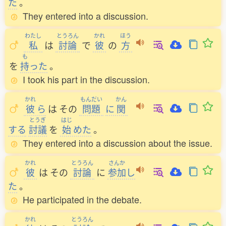
た
。
They entered into a discussion.
わたし
とうろん
かれ
ほう
私
は
討論
で
彼
の
方
も
を
持
った
。
I took his part in the discussion.
かれ
もんだい
かん
彼
ら
は
その
問題
に
関
とうぎ
はじ
する
討議
を
始
めた
。
They entered into a discussion about the issue.
かれ
とうろん
さんか
彼
は
その
討論
に
参加
し
た
。
He participated in the debate.
かれ
とうろん