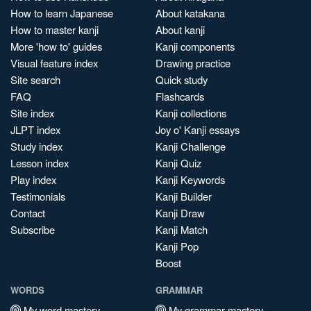
How to learn Japanese
About katakana
How to master kanji
About kanji
More 'how to' guides
Kanji components
Visual feature index
Drawing practice
Site search
Quick study
FAQ
Flashcards
Site index
Kanji collections
JLPT index
Joy o' Kanji essays
Study index
Kanji Challenge
Lesson index
Kanji Quiz
Play index
Kanji Keywords
Testimonials
Kanji Builder
Contact
Kanji Draw
Subscribe
Kanji Match
Kanji Pop
Boost
WORDS
GRAMMAR
My word mastery
My grammar mastery