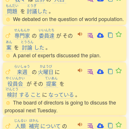
もんだい
とうぎ
問題
を
討議
した
。
We debated on the question of world population.
せんもんか
いいんたち
専門家
の
委員達
が
その
あん
とうろん
案
を
討論
した
。
A panel of experts discussed the plan.
らいしゅう
かようび
来週
の
火曜日
に
やくいんかい
ていあん
役員会
が
その
提案
を
けんとう
検討
する
こと
に
なっている
。
The board of directors is going to discuss the
proposal next Tuesday.
じんるい
ほかん
人類
補完
について
の