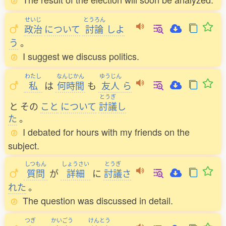
せいじ
とうろん
政治
について
討論
しよ
う
。
I suggest we discuss politics.
わたし
なんじかん
ゆうじん
私
は
何時間
も
友人
ら
とうぎ
と
その
こと
について
討議
し
た
。
I debated for hours with my friends on the
subject.
しつもん
しょうさい
とうぎ
質問
が
詳細
に
討議
さ
れた
。
The question was discussed in detail.
つぎ
かいごう
けんとう