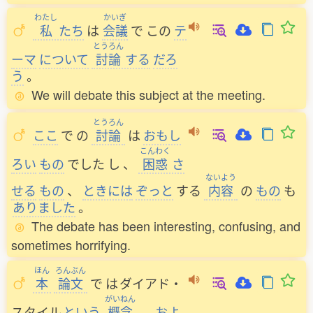
わたし
かいぎ
私
たち
は
会議
で
この
テ
とうろん
ーマ
について
討論
する
だろ
う
。
We will debate this subject at the meeting.
とうろん
ここ
で
の
討論
は
おもし
こんわく
ろい
もの
でした
し
、
困惑
さ
ないよう
せる
もの
、
ときには
ぞっと
する
内容
の
もの
も
ありました
。
The debate has been interesting, confusing, and
sometimes horrifying.
ほん
ろんぶん
本
論文
で
は
ダイアド・
がいねん
スタイル
という
概念
、
およ