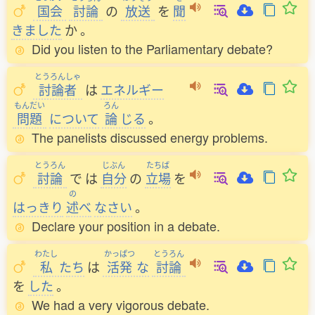
国会
討論
の
放送
を
聞
きました
か
。
Did you listen to the Parliamentary debate?
とうろんしゃ
討論者
は
エネルギー
もんだい
ろん
問題
について
論
じる
。
The panelists discussed energy problems.
とうろん
じぶん
たちば
討論
で
は
自分
の
立場
を
の
はっきり
述
べ
なさい
。
Declare your position in a debate.
わたし
かっぱつ
とうろん
私
たち
は
活発
な
討論
を
した
。
We had a very vigorous debate.