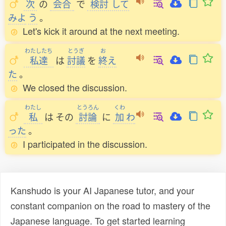
次
の
会合
で
検討
して
みよ
う
。
Let's kick it around at the next meeting.
わたしたち
とうぎ
お
私達
は
討議
を
終
え
た
。
We closed the discussion.
わたし
とうろん
くわ
私
は
その
討論
に
加
わ
った
。
I participated in the discussion.
Kanshudo is your AI Japanese tutor, and your
constant companion on the road to mastery of the
Japanese language. To get started learning