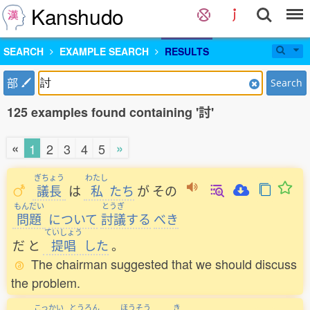
Kanshudo
SEARCH
EXAMPLE SEARCH
RESULTS
部
Search
125 examples found containing '討'
«
»
1
2
3
4
5
ぎちょう
わたし
議長
は
私
たち
が
その
もんだい
とうぎ
問題
について
討議
する
べき
ていしょう
だ
と
提唱
した
。
The chairman suggested that we should discuss
the problem.
こっかい
とうろん
ほうそう
き