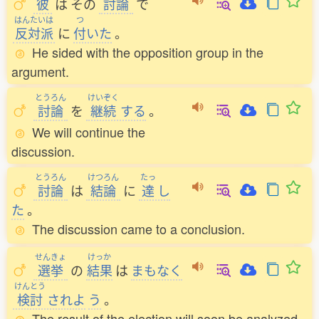
彼
は
その
討論
で
はんたいは
つ
反対派
に
付
いた
。
He sided with the opposition group in the
argument.
とうろん
けいぞく
討論
を
継続
する
。
We will continue the
discussion.
とうろん
けつろん
たっ
討論
は
結論
に
達
し
た
。
The discussion came to a conclusion.
せんきょ
けっか
選挙
の
結果
は
まもなく
けんとう
検討
されよ
う
。
The result of the election will soon be analyzed.