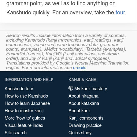
grammar point, as well as to find anything on
Kanshudo quickly. For an overview, take the
tour
.
Search results include information from a variety of sources,
including Kanshudo (kanji mnemonics, kanji readings, kanji
components, vocab and name frequency data, grammar
points, examples), JMdict (vocabulary), Tatoeba (examples),
Enamdict (names), KanjiVG (kanji animations and stroke
order), and Joy o' Kanji (kanji and radical synopses).
Translations provided by Google's Neural Machine Translation
engine. For more information see
credits
.
INFORMATION AND HELP
KANJI & KANA
Kanshudo tour
My kanji mastery
How to use Kanshudo
About hiragana
How to learn Japanese
About katakana
How to master kanji
About kanji
More 'how to' guides
Kanji components
Visual feature index
Drawing practice
Site search
Quick study