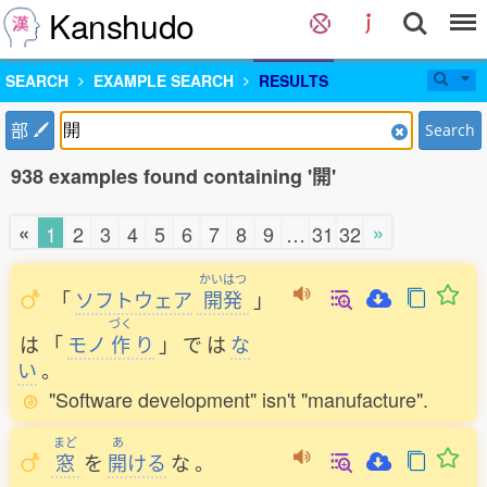
Kanshudo
SEARCH
EXAMPLE SEARCH
RESULTS
部
Search
938 examples found containing '開'
«
»
1
2
3
4
5
6
7
8
9
…
31
32
かいはつ
「
ソフトウェア
開発
」
づく
は
「
モノ
作
り
」
で
は
な
い
。
"Software development" isn't "manufacture".
まど
あ
窓
を
開
ける
な
。