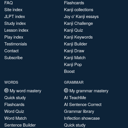
FAQ
Flashcards
Site index
Kanji collections
JLPT index
Joy o' Kanji essays
Study index
Kanji Challenge
Lesson index
Kanji Quiz
Play index
Kanji Keywords
Testimonials
Kanji Builder
Contact
Kanji Draw
Subscribe
Kanji Match
Kanji Pop
Boost
WORDS
GRAMMAR
My word mastery
My grammar mastery
Quick study
AI TeachMe
Flashcards
AI Sentence Correct
Word Quiz
Grammar library
Word Match
Inflection showcase
Sentence Builder
Quick study