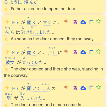
る
ように
頼
んだ
。
Father asked me to open the door.
ひら
ドア
が
開
く
と
すぐ
に
、
かれ
に
だ
彼
ら
は
逃
げ
出
しました
。
As soon as the door opened, they ran away.
ひら
とぐち
ドア
が
開
く
と
、
戸口
に
かのじょ
た
彼女
が
立
っていた
。
The door opened and there she was, standing in
the doorway.
ひら
ひとり
ドア
が
開
いて
１人
の
おとこ
はい
男
が
入
ってきた
。
The door opened and a man came in.