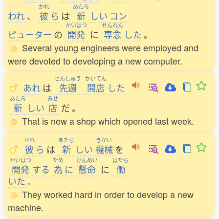
かれ
あたら
われ
、
彼
ら
は
新
しい
コン
かいはつ
せんねん
ピューター
の
開発
に
専念
した
。
Several young engineers were employed and
were devoted to developing a new computer.
せんしゅう
かいてん
あれ
は
先週
開店
した
あたら
みせ
新
しい
店
だ
。
That is new a shop which opened last week.
かれ
あたら
きかい
彼
ら
は
新
しい
機械
を
かいはつ
ため
けんめい
はたら
開発
する
為
に
懸命
に
働
いた
。
They worked hard in order to develop a new
machine.