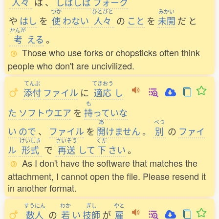
人々
は
、
しばしば
フォーク
つか
ひとびと
みかい
や
はし
を
使
わない
人々
の
こと
を
未開
だ
と
かんが
考
える
。
Those who use forks or chopsticks often think
people who don't are uncivilized.
てんぷ
てきおう
添付
ファイル
に
適応
し
も
た
ソフトウエア
を
持
っていな
あ
べつ
い
ので
、
ファイル
を
開
けません
。
別
の
ファイ
けいしき
さいそう
くだ
ル
形式
で
再送
して
下
さい
。
As I don't have the software that matches the
attachment, I cannot open the file. Please resend it
in another format.
すうにん
わか
ぎし
やと
数人
の
若
い
技師
が
雇