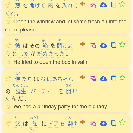
窓
を
開
けて
風
を
入
れて
くれ
。
Open the window and let some fresh air into the
room, please.
かれ
はこ
あ
彼
は
その
箱
を
開
けよ
う
と
した
が
だめ
だった
。
He tried to open the box in vain.
ぼく
僕
たち
は
お
ばあちゃん
たんじょう
ひら
の
誕生
パーティー
を
開
い
た
ん
だ
。
We had a birthday party for the old lady.
ちち
わたし
あ
父
は
私
に
ドア
を
開
け
たの