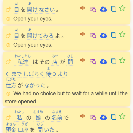
め
あ
目
を
開
け
なさい
。
Open your eyes.
め
あ
目
を
開
けてみろ
よ
。
Open your eyes.
わたしたち
みせ
ひら
私達
は
その
店
が
開
ま
く
まで
しばらく
待
つ
より
しかた
仕方
が
なかった
。
We had no choice but to wait for a while until the
store opened.
わたし
むすめ
なまえ
私
の
娘
の
名前
で
よきん
こうざ
ひら
預金
口座
を
開
いた
。