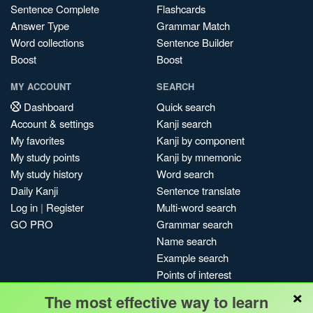
Sentence Complete
Flashcards
Answer Type
Grammar Match
Word collections
Sentence Builder
Boost
Boost
MY ACCOUNT
SEARCH
Dashboard
Quick search
Account & settings
Kanji search
My favorites
Kanji by component
My study points
Kanji by mnemonic
My study history
Word search
Daily Kanji
Sentence translate
Log in
|
Register
Multi-word search
GO PRO
Grammar search
Name search
Example search
Points of interest
×
Site search
The most effective way to learn
My search history