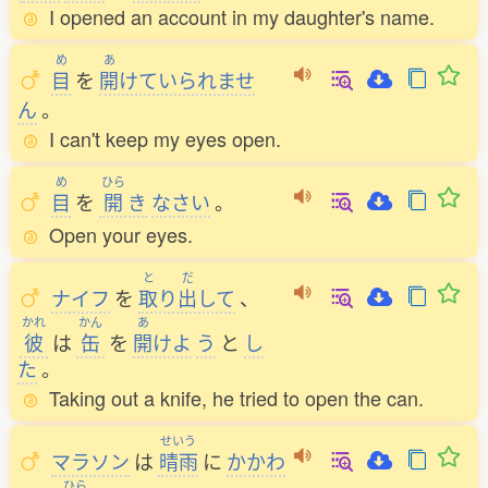
I opened an account in my daughter's name.
め
あ
目
を
開
けていられませ
ん
。
I can't keep my eyes open.
め
ひら
目
を
開
き
なさい
。
Open your eyes.
と
だ
ナイフ
を
取
り
出
して
、
かれ
かん
あ
彼
は
缶
を
開
けよ
う
と
し
た
。
Taking out a knife, he tried to open the can.
せいう
マラソン
は
晴雨
に
かかわ
ひら