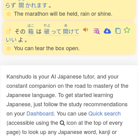
らず
開
かれます
。
The marathon will be held, rain or shine.
はこ
やぶ
あ
その
箱
は
破
って
開
けて
いい
よ
。
You can tear the box open.
Kanshudo is your AI Japanese tutor, and your
constant companion on the road to mastery of the
Japanese language. To get started learning
Japanese, just follow the study recommendations
on your
Dashboard
. You can use
Quick search
(accessible using the
icon at the top of every
page) to look up any Japanese word, kanji or