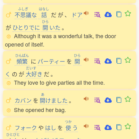
ふしぎ
はなし
不思議
な
話
だ
が
、
ドア
ひら
が
ひとりでに
開
いた
。
Although it was a wonderful talk, the door
opened of itself.
ひんぱん
ひら
頻繁
に
パーティー
を
開
だいす
く
の
が
大好
き
だ
。
They love to give parties all the time.
あ
カバン
を
開
けました
。
She opened her bag.
つか
フォーク
や
はし
を
使
う
ひとびと