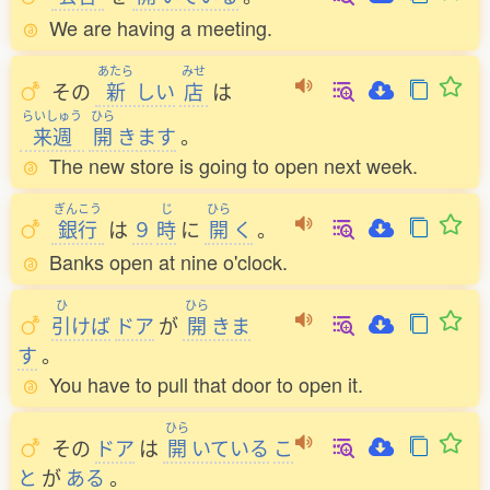
We are having a meeting.
あたら
みせ
その
新
しい
店
は
らいしゅう
ひら
来週
開
きます
。
The new store is going to open next week.
ぎんこう
じ
ひら
銀行
は
９
時
に
開
く
。
Banks open at nine o'clock.
ひ
ひら
引
けば
ドア
が
開
きま
す
。
You have to pull that door to open it.
ひら
その
ドア
は
開
いている
こ
と
が
ある
。