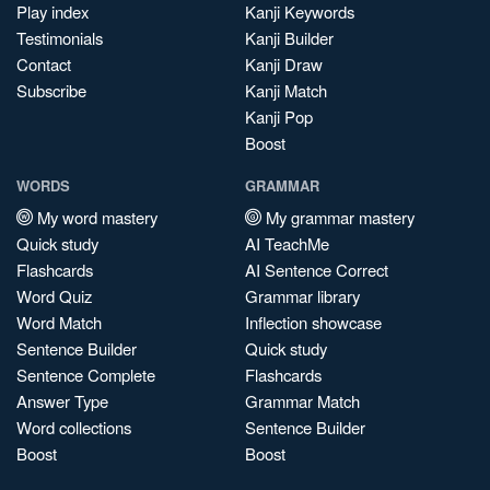
Play index
Kanji Keywords
Testimonials
Kanji Builder
Contact
Kanji Draw
Subscribe
Kanji Match
Kanji Pop
Boost
WORDS
GRAMMAR
My word mastery
My grammar mastery
Quick study
AI TeachMe
Flashcards
AI Sentence Correct
Word Quiz
Grammar library
Word Match
Inflection showcase
Sentence Builder
Quick study
Sentence Complete
Flashcards
Answer Type
Grammar Match
Word collections
Sentence Builder
Boost
Boost