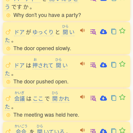
う
です
か
。
Why don't you have a party?
ひら
ドア
が
ゆっくり
と
開
い
た
。
The door opened slowly.
お
ひら
ドア
は
押
されて
開
い
た
。
The door pushed open.
かいぎ
ひら
会議
は
ここ
で
開
かれ
た
。
The meeting was held here.
かいごう
ひら
会合
を
開
いている
。