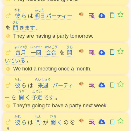
かれ
あした
彼
ら
は
明日
パーティー
ひら
を
開
きます
。
They are having a party tomorrow.
まいつき
いっかい
かいごう
ひら
毎月
一回
会合
を
開
いている
。
We hold a meeting once a month.
かれ
らいしゅう
彼
ら
は
来週
パーティ
ひら
よてい
ー
を
開
く
予定
です
。
They're going to have a party next week.
かれ
もん
ひら
彼
ら
は
門
が
開
く
の
を
ま