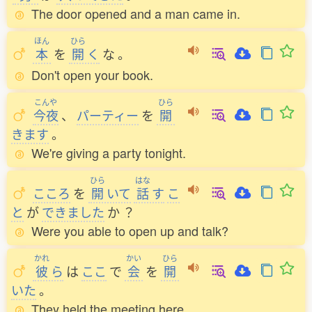
The door opened and a man came in.
ほん
ひら
本
を
開
く
な
。
Don't open your book.
こんや
ひら
今夜
、
パーティー
を
開
きます
。
We're giving a party tonight.
ひら
はな
こころ
を
開
いて
話
す
こ
と
が
できました
か
？
Were you able to open up and talk?
かれ
かい
ひら
彼
ら
は
ここ
で
会
を
開
いた
。
They held the meeting here.