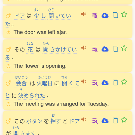
すこ
ひら
ドア
は
少
し
開
いてい
た
。
The door was left ajar.
はな
ひら
その
花
は
開
きかけてい
る
。
The flower is opening.
かいごう
かようび
ひら
会合
は
火曜日
に
開
く
こ
き
と
に
決
められた
。
The meeting was arranged for Tuesday.
お
この
ボタン
を
押
す
と
ドア
ひら
が
開
きます
。