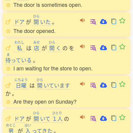
The door is sometimes open.
ひら
ドア
が
開
いた
。
The door opened.
わたし
みせ
ひら
私
は
店
が
開
く
の
を
ま
待
っている
。
I am waiting for the store to open.
にちよう
ひら
日曜
は
開
いています
か
。
Are they open on Sunday?
ひら
ひとり
ドア
が
開
いて
１人
の
おとこ
はい
男
が
入
ってきた
。