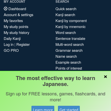
MY ACCOUNT
SEARCH
Dashboard
Quick search
Account & settings
Kanji search
My favorites
Kanji by component
My study points
Kanji by mnemonic
My study history
Word search
Daily Kanji
Sentence translate
Log in
|
Register
Multi-word search
GO PRO
Grammar search
Name search
Example search
Points of interest
×
Site search
The most effective way to learn
My search history
Japanese.
Search index
Sign up for FREE lessons, games, flashcards, and
Blog
more!
Jobs & opportunities
Privacy
Credits
Copyright ©
Learn more
Get started
Terms & conditions
Kanshudo 2025