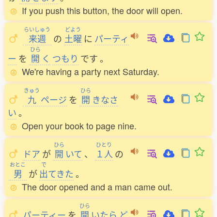
If you push this button, the door will open.
らいしゅう
どよう
来週
の
土曜
に
パーティ
ひら
ー
を
開
く
つもり
です
。
We're having a party next Saturday.
きゅう
ひら
九
ページ
を
開
きなさ
い
。
Open your book to page nine.
ひら
ひとり
ドア
が
開
いて
、
１人
の
おとこ
で
男
が
出
てきた
。
The door opened and a man came out.
ひら
パーティー
を
開
いたら
ど