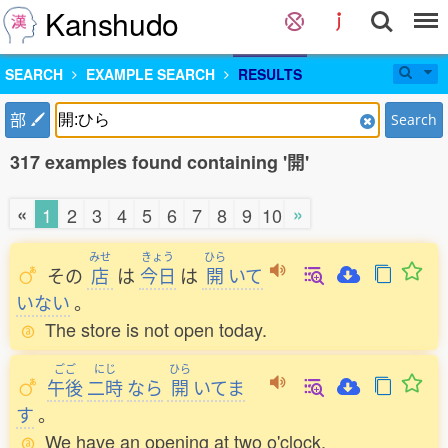
Kanshudo
SEARCH
EXAMPLE SEARCH
RESULTS
部
Search
317 examples found containing '開'
«
»
1
2
3
4
5
6
7
8
9
10
みせ
きょう
ひら
その
店
は
今日
は
開
いて
いない
。
The store is not open today.
ごご
にじ
ひら
午後
二時
なら
開
いてま
す
。
We have an opening at two o'clock.