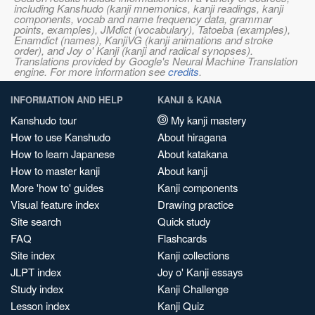
including Kanshudo (kanji mnemonics, kanji readings, kanji
components, vocab and name frequency data, grammar
points, examples), JMdict (vocabulary), Tatoeba (examples),
Enamdict (names), KanjiVG (kanji animations and stroke
order), and Joy o' Kanji (kanji and radical synopses).
Translations provided by Google's Neural Machine Translation
engine. For more information see
credits
.
INFORMATION AND HELP
KANJI & KANA
Kanshudo tour
My kanji mastery
How to use Kanshudo
About hiragana
How to learn Japanese
About katakana
How to master kanji
About kanji
More 'how to' guides
Kanji components
Visual feature index
Drawing practice
Site search
Quick study
FAQ
Flashcards
Site index
Kanji collections
JLPT index
Joy o' Kanji essays
Study index
Kanji Challenge
Lesson index
Kanji Quiz