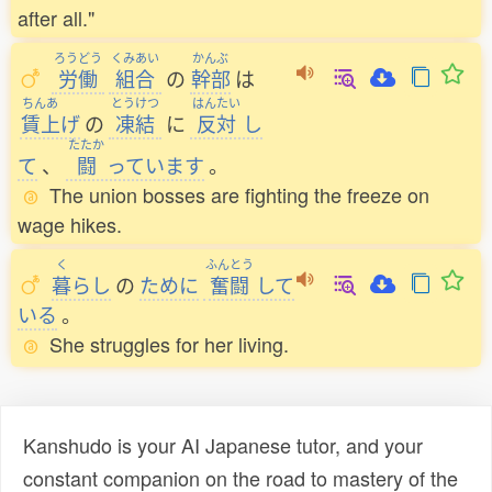
after all."
ろうどう
くみあい
かんぶ
労働
組合
の
幹部
は
ちんあ
とうけつ
はんたい
賃上
げ
の
凍結
に
反対
し
たたか
て
、
闘
っています
。
The union bosses are fighting the freeze on
wage hikes.
く
ふんとう
暮
らし
の
ために
奮闘
して
いる
。
She struggles for her living.
Kanshudo is your AI Japanese tutor, and your
constant companion on the road to mastery of the