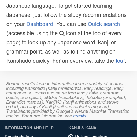
Japanese language. To get started learning
Japanese, just follow the study recommendations
on your
Dashboard
. You can use
Quick search
(accessible using the
icon at the top of every
page) to look up any Japanese word, kanji or
grammar point, as well as to find anything on
Kanshudo quickly. For an overview, take the
tour
.
Search results include information from a variety of sources,
including Kanshudo (kanji mnemonics, kanji readings, kanji
components, vocab and name frequency data, grammar
points, examples), JMdict (vocabulary), Tatoeba (examples),
Enamdict (names), KanjiVG (kanji animations and stroke
order), and Joy o' Kanji (kanji and radical synopses).
Translations provided by Google's Neural Machine Translation
engine. For more information see
credits
.
INFORMATION AND HELP
KANJI & KANA
Kanshudo tour
My kanji mastery