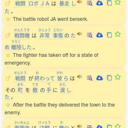
戦闘
ロボ
ＪＡ
は
暴走
し
た
。
The battle robot JA went berserk.
せんとうき
ひじょう
じたい
戦闘機
は
非常
事態
の
た
りりく
め
離陸
した
。
The fighter has taken off for a state of
emergency.
せんとう
お
かれ
戦闘
が
終
わって
彼
ら
は
まち
てき
て
わた
その
町
を
敵
の
手
に
渡
し
た
。
After the battle they delivered the town to the
enemy.
さいおんじ
けっとう
か
西園寺
は
決闘
に
勝
つ
と