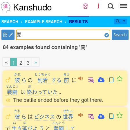
Kanshudo
SEARCH
EXAMPLE SEARCH
RESULTS
部
Search
84 examples found containing '闘'
«
»
1
2
3
かれ
とうちゃく
まえ
彼
ら
の
到着
する
前
に
せんとう
お
戦闘
は
終
わっていた
。
The battle ended before they got there.
かれ
せかい
彼
ら
は
ビジネス
の
世界
い
の
ふんとう
で
生
き
延
びよ
う
と
奮闘
して