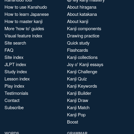
How to use Kanshudo
About hiragana
How to learn Japanese
About katakana
How to master kanji
About kanji
More 'how to' guides
Kanji components
Visual feature index
Drawing practice
Site search
Quick study
FAQ
Flashcards
Site index
Kanji collections
JLPT index
Joy o' Kanji essays
Study index
Kanji Challenge
Lesson index
Kanji Quiz
Play index
Kanji Keywords
Testimonials
Kanji Builder
Contact
Kanji Draw
Subscribe
Kanji Match
Kanji Pop
Boost
WORDS
GRAMMAR