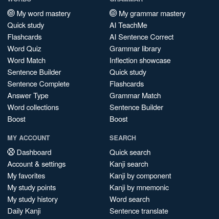
My word mastery
My grammar mastery
Quick study
AI TeachMe
Flashcards
AI Sentence Correct
Word Quiz
Grammar library
Word Match
Inflection showcase
Sentence Builder
Quick study
Sentence Complete
Flashcards
Answer Type
Grammar Match
Word collections
Sentence Builder
Boost
Boost
MY ACCOUNT
SEARCH
Dashboard
Quick search
Account & settings
Kanji search
My favorites
Kanji by component
My study points
Kanji by mnemonic
My study history
Word search
Daily Kanji
Sentence translate