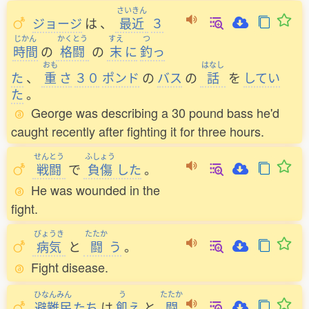
さいきん
ジョージ
は
、
最近
３
じかん
かくとう
すえ
つ
時間
の
格闘
の
末
に
釣
っ
おも
はなし
た
、
重
さ
３０
ポンド
の
バス
の
話
を
してい
た
。
George was describing a 30 pound bass he'd
caught recently after fighting it for three hours.
せんとう
ふしょう
戦闘
で
負傷
した
。
He was wounded in the
fight.
びょうき
たたか
病気
と
闘
う
。
Fight disease.
ひなんみん
う
たたか
避難民
たち
は
飢
え
と
闘