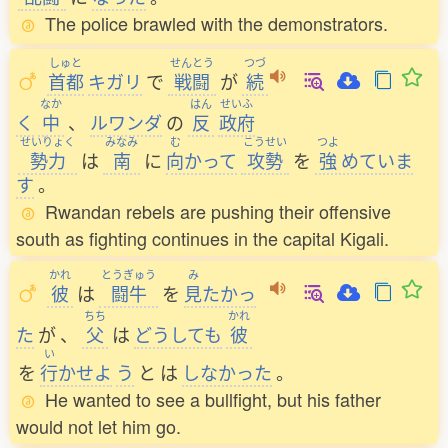
The police brawled with the demonstrators.
しゅと
せんとう
つづ
首都
キガリ
で
戦闘
が
続
なか
はん
せいふ
く
中
、
ルワンダ
の
反
政府
せいりょく
みなみ
む
こうせい
つよ
勢力
は
南
に
向
かって
攻勢
を
強
めていま
す
。
Rwandan rebels are pushing their offensive
south as fighting continues in the capital Kigali.
かれ
とうぎゅう
み
彼
は
闘牛
を
見
たかっ
ちち
かれ
た
が
、
父
は
どうしても
彼
い
を
行
かせよ
う
と
は
しなかった
。
He wanted to see a bullfight, but his father
would not let him go.