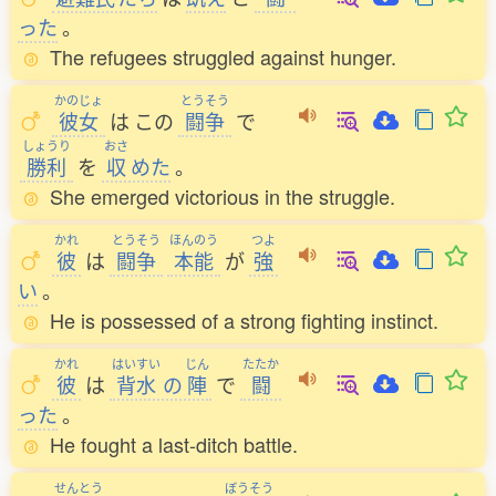
った
。
The refugees struggled against hunger.
かのじょ
とうそう
彼女
は
この
闘争
で
しょうり
おさ
勝利
を
収
めた
。
She emerged victorious in the struggle.
かれ
とうそう
ほんのう
つよ
彼
は
闘争
本能
が
強
い
。
He is possessed of a strong fighting instinct.
かれ
はいすい
じん
たたか
彼
は
背水
の
陣
で
闘
った
。
He fought a last-ditch battle.
せんとう
ぼうそう