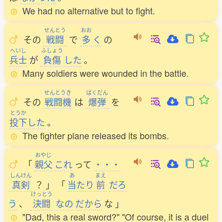
We had no alternative but to fight.
せんとう
おお
その
戦闘
で
多
く
の
へいし
ふしょう
兵士
が
負傷
した
。
Many soldiers were wounded in the battle.
せんとうき
ばくだん
その
戦闘機
は
爆弾
を
とうか
投下
した
。
The fighter plane released its bombs.
おやじ
「
親父
これ
って
・・・
しんけん
あ
まえ
真剣
？
」
「
当
たり
前
だろ
けっとう
う
、
決闘
なの
だから
な
」
"Dad, this a real sword?" "Of course, it is a duel