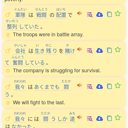
ぐんたい
せんとう
はいち
軍隊
は
戦闘
の
配置
で
せいれつ
整列
していた
。
The troops were in battle array.
かいしゃ
い
のこ
か
会社
は
生
き
残
り
を
賭
け
ふんとう
て
奮闘
している
。
The company is struggling for survival.
われわれ
たたか
我々
は
あくまでも
闘
う
。
We will fight to the last.
われわれ
たたか
みち
我々
に
は
闘
う
しか
道
は
なかった
。