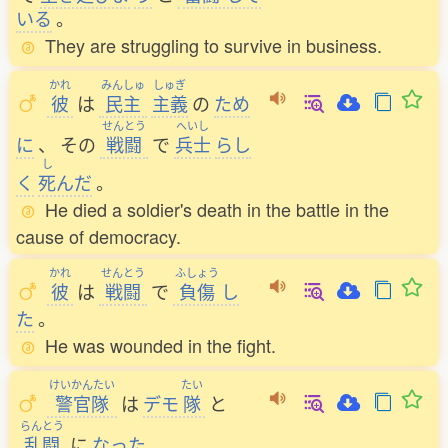
いる
。
They are struggling to survive in business.
かれ
みんしゅ
しゅぎ
彼
は
民主
主義
の
ため
せんとう
へいし
に
、
その
戦闘
で
兵士
らし
し
く
死
んだ
。
He died a soldier's death in the battle in the
cause of democracy.
かれ
せんとう
ふしょう
彼
は
戦闘
で
負傷
し
た
。
He was wounded in the fight.
けいかんたい
たい
警官隊
は
デモ
隊
と
らんとう
乱闘
に
なった
。