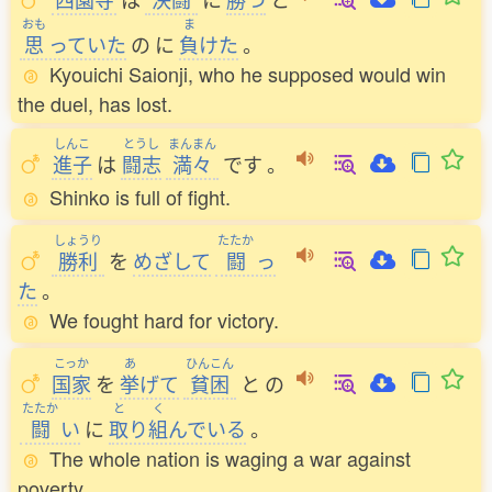
おも
ま
思
っていた
の
に
負
けた
。
Kyouichi Saionji, who he supposed would win
the duel, has lost.
しんこ
とうし
まんまん
進子
は
闘志
満々
です
。
Shinko is full of fight.
しょうり
たたか
勝利
を
めざして
闘
っ
た
。
We fought hard for victory.
こっか
あ
ひんこん
国家
を
挙
げて
貧困
と
の
たたか
と
く
闘
い
に
取
り
組
んでいる
。
The whole nation is waging a war against
poverty.