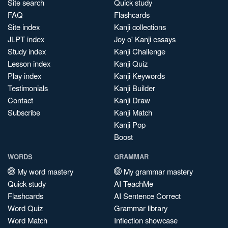
Site search
Quick study
FAQ
Flashcards
Site index
Kanji collections
JLPT index
Joy o' Kanji essays
Study index
Kanji Challenge
Lesson index
Kanji Quiz
Play index
Kanji Keywords
Testimonials
Kanji Builder
Contact
Kanji Draw
Subscribe
Kanji Match
Kanji Pop
Boost
WORDS
GRAMMAR
My word mastery
My grammar mastery
Quick study
AI TeachMe
Flashcards
AI Sentence Correct
Word Quiz
Grammar library
Word Match
Inflection showcase