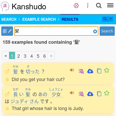
Kanshudo
SEARCH
EXAMPLE SEARCH
RESULTS
部
Search
159 examples found containing '髪'
«
»
1
2
3
4
5
6
かみ
き
髪
を
切
った
？
Did you get your hair cut?
なが
かみ
しょうじょ
長
い
髪
の
あの
少女
は
ジュディ
さん
です
。
That girl whose hair is long is Judy.