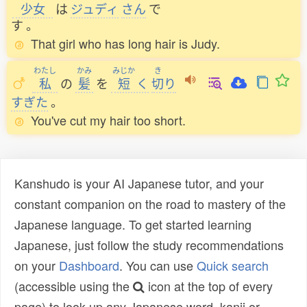
少女
は
ジュディ
さん
で
す
。
That girl who has long hair is Judy.
わたし
かみ
みじか
き
私
の
髪
を
短
く
切
り
すぎた
。
You've cut my hair too short.
Kanshudo is your AI Japanese tutor, and your
constant companion on the road to mastery of the
Japanese language. To get started learning
Japanese, just follow the study recommendations
on your
Dashboard
. You can use
Quick search
(accessible using the
icon at the top of every
page) to look up any Japanese word, kanji or