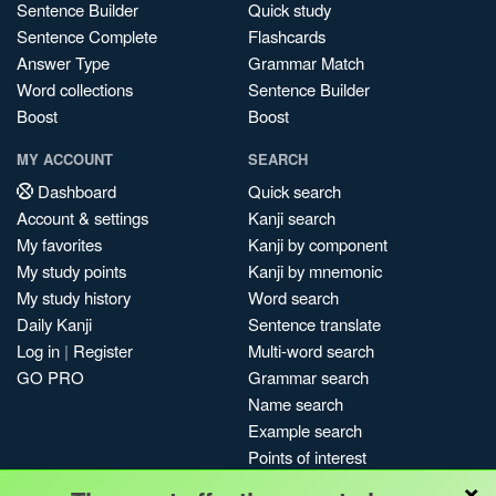
Sentence Builder
Quick study
Sentence Complete
Flashcards
Answer Type
Grammar Match
Word collections
Sentence Builder
Boost
Boost
MY ACCOUNT
SEARCH
Dashboard
Quick search
Account & settings
Kanji search
My favorites
Kanji by component
My study points
Kanji by mnemonic
My study history
Word search
Daily Kanji
Sentence translate
Log in
|
Register
Multi-word search
GO PRO
Grammar search
Name search
Example search
Points of interest
×
Site search