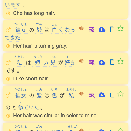
います
。
She has long hair.
かのじょ
かみ
しろ
彼女
の
髪
は
白
く
なっ
てきた
。
Her hair is turning gray.
わたし
みじか
かみ
す
私
は
短
い
髪
が
好
き
です
。
I like short hair.
かのじょ
かみ
いろ
わたし
彼女
の
髪
は
色
が
私
に
の
と
似
ていた
。
Her hair was similar in color to mine.
かのじょ
かみ
みじか