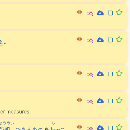
た
。
.
ter measures.
ょうめい
も
証明
できる
もの
を
持
って