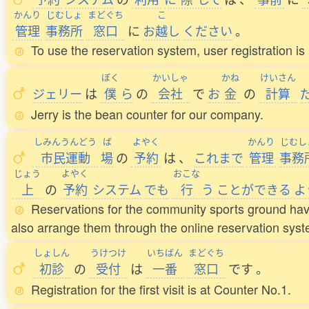
かんり
じむしょ
まどぐち
こ
管理
事務所
窓口
に
お
越
し
ください
。
To use the reservation system, user registration is 
ぼく
かいしゃ
かね
けいさん
ジェリー
は
僕
ら
の
会社
で
お
金
の
計算
Jerry is the bean counter for our company.
しみんうんどう
ば
よやく
かんり
じむし
市民運動
場
の
予約
は
、
これまで
管理
事務
じょう
よやく
おこな
上
の
予約
システム
でも
行
う
ことができる
よ
Reservations for the community sports ground have
also arrange them through the online reservation syst
しょしん
うけつけ
いちばん
まどぐち
初診
の
受付
は
一番
窓口
です
。
Registration for the first visit is at Counter No.1.