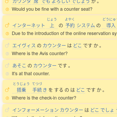
カウンタ
席
でも
よろしい
でしょう
か
。
Would you be fine with a counter seat?
じょう
よやく
どうにゅ
インターネット
上
の
予約
システム
の
導入
Due to the introduction of the online reservation s
エイヴィス
の
カウンター
は
どこ
です
か
。
Where is the Avis counter?
あそこ
の
カウンター
です
。
It's at that counter.
とうじょう
てつづ
搭乗
手続
き
を
する
の
は
どこ
です
か
。
Where is the check-in counter?
インフォーメーション
カウンター
は
どこ
でしょ