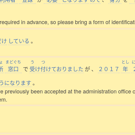
required in advance, so please bring a form of identificati
だけ
している
。
ょ
まどぐち
う
つ
とし
所
窓口
で
受
け
付
けておりました
が
、
２０１７
年
うになります
。
 previously been accepted at the administration office c
em.