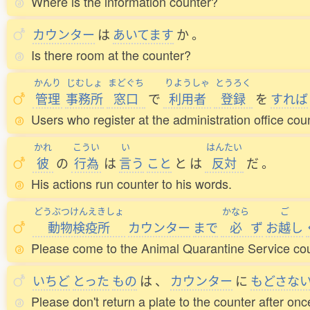
Where is the information counter?
カウンター
は
あいてます
か
。
Is there room at the counter?
かんり
じむしょ
まどぐち
りようしゃ
とうろく
管理
事務所
窓口
で
利用者
登録
を
すれば
Users who register at the administration office cou
かれ
こうい
い
はんたい
彼
の
行為
は
言
う
こと
と
は
反対
だ
。
His actions run counter to his words.
どうぶつけんえきしょ
かなら
ご
動物検疫所
カウンター
まで
必
ず
お
越
し
Please come to the Animal Quarantine Service coun
いちど
とった
もの
は
、
カウンター
に
もどさな
Please don't return a plate to the counter after once