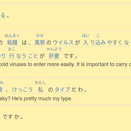
いる
。
ねんまく
かぜ
はい
こ
の
粘膜
は
、
風邪
の
ウイルス
が
入
り
込
み
やすく
な
おこ
かんよう
かり
行
なう
こと
が
肝要
です
。
d viruses to enter more easily. It is important to carry 
れ
わたし
彼
、
けっこう
私
の
タイプ
だ
わ
。
isky? He's pretty much my type.
こ
です
か
。