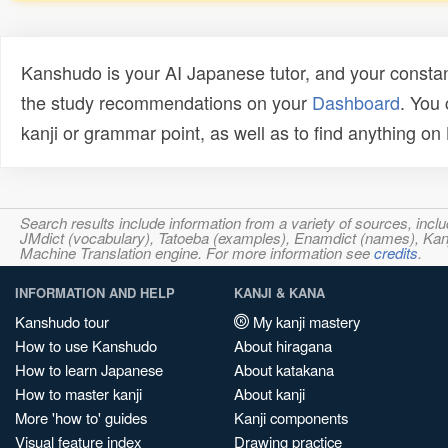
Kanshudo is your AI Japanese tutor, and your constan
the study recommendations on your
Dashboard
. You
kanji or grammar point, as well as to find anything o
Search results include information from a variety of sources, i
JMdict (vocabulary), Tatoeba (examples), Enamdict (names), Kanji
Machine Translation engine. For more information see
credits
.
INFORMATION AND HELP
KANJI & KANA
Kanshudo tour
My kanji mastery
How to use Kanshudo
About hiragana
How to learn Japanese
About katakana
How to master kanji
About kanji
More 'how to' guides
Kanji components
Visual feature index
Drawing practice