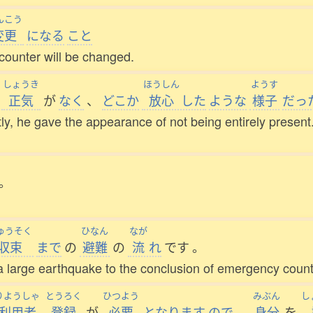
んこう
変更
になる
こと
 counter will be changed.
しょうき
ほうしん
ようす
正気
が
なく
、
どこか
放心
した
ような
様子
だっ
y, he gave the appearance of not being entirely present
。
ゅうそく
ひなん
なが
収束
まで
の
避難
の
流
れ
です
。
 a large earthquake to the conclusion of emergency coun
りようしゃ
とうろく
ひつよう
みぶん
し
利用者
登録
が
必要
となります
ので
、
身分
を