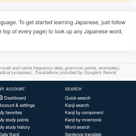
uage. To get started learning Japanese, just follow
e top of every page) to look up any Japanese word,
s, vocab and name frequency data, grammar points, examples),
adical synopses). Translations provided by Google's Neural
MY ACCOUNT
SEARCH
Dashboard
Quick search
Account & settings
Kanji search
My favorites
Kanji by component
My study points
Kanji by mnemonic
My study history
Word search
Daily Kanji
Sentence translate