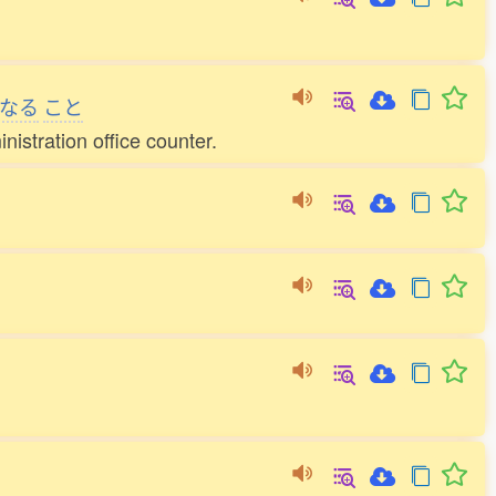
なる
こと
nistration office counter.