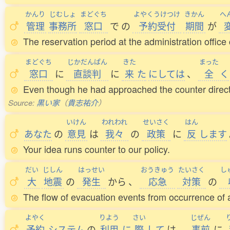
かんり
じむしょ
まどぐち
よやくうけつけ
きかん
へ
管理
事務所
窓口
で
の
予約受付
期間
が
The reservation period at the administration office
まどぐち
じかだんぱん
きた
まった
窓口
に
直談判
に
来
た
にしては
、
全
く
Even though he had approached the counter directl
Source:
黒い家
（
貴志祐介
）
いけん
われわれ
せいさく
はん
あなた
の
意見
は
我々
の
政策
に
反
します
Your idea runs counter to our policy.
だい
じしん
はっせい
おうきゅう
たいさく
し
大
地震
の
発生
から
、
応急
対策
の
The flow of evacuation events from occurrence of
よやく
りよう
さい
じぜん
予約
システム
の
利用
に
際
して
は
、
事前
に