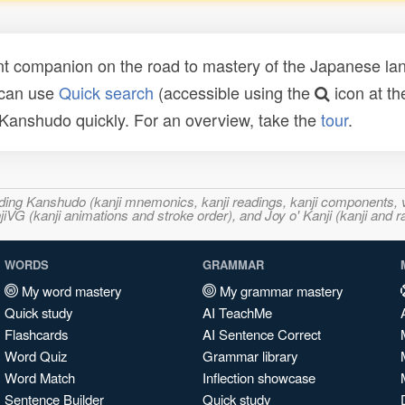
t companion on the road to mastery of the Japanese lang
 can use
Quick search
(accessible using the
icon at th
n Kanshudo quickly. For an overview, take the
tour
.
ncluding Kanshudo (kanji mnemonics, kanji readings, kanji component
VG (kanji animations and stroke order), and Joy o' Kanji (kanji and r
WORDS
GRAMMAR
My word mastery
My grammar mastery
Quick study
AI TeachMe
Flashcards
AI Sentence Correct
Word Quiz
Grammar library
Word Match
Inflection showcase
Sentence Builder
Quick study