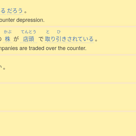
なる
だろう
。
ounter depression.
かぶ
てんとう
と
ひ
の
株
が
店頭
で
取
り
引
きされている
。
mpanies are traded over the counter.
か
。