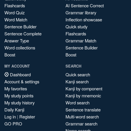
Flashcards
AI Sentence Correct
Word Quiz
Grammar library
Word Match
Inflection showcase
Sentence Builder
Quick study
Sentence Complete
Flashcards
Answer Type
Grammar Match
Word collections
Sentence Builder
Boost
Boost
MY ACCOUNT
SEARCH
Dashboard
Quick search
Account & settings
Kanji search
My favorites
Kanji by component
My study points
Kanji by mnemonic
My study history
Word search
Daily Kanji
Sentence translate
Log in
|
Register
Multi-word search
GO PRO
Grammar search
Name search