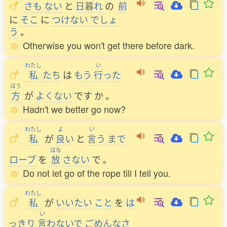
さも
ない
と
日暮
れ
の
前
に
そこ
に
つけない
でしょ
う
。
Otherwise you won't get there before dark.
わたし
い
私
たち
は
もう
行
った
ほう
方
が
よくない
です
か
。
Hadn't we better go now?
わたし
よ
い
私
が
良
い
と
言
う
まで
はな
ロープ
を
放
さない
で
。
Do not let go of the rope till I tell you.
わたし
私
が
いいたい
こと
を
は
い
っきり
言
わないで
ごめんなさ