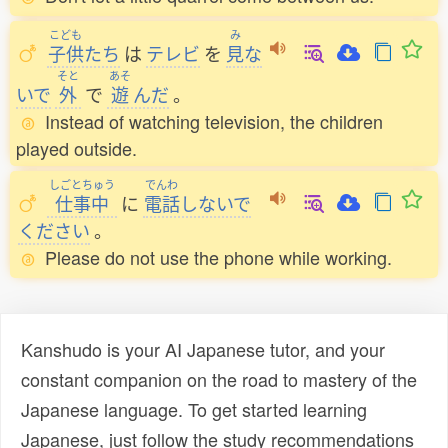
こども
み
子供
たち
は
テレビ
を
見
な
そと
あそ
いで
外
で
遊
んだ
。
Instead of watching television, the children
played outside.
しごとちゅう
でんわ
仕事中
に
電話
しないで
ください
。
Please do not use the phone while working.
Kanshudo is your AI Japanese tutor, and your
constant companion on the road to mastery of the
Japanese language. To get started learning
Japanese, just follow the study recommendations