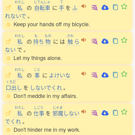
わたし
じてんしゃ
て
私
の
自転車
に
手
を
ふ
れないで
。
Keep your hands off my bicycle.
わたし
も
もの
さわ
私
の
持
ち
物
に
は
触
ら
ない
で
。
Let my things alone.
わたし
こと
私
の
事
に
よけいな
くちだ
口出
し
を
しないでくれ
。
Don't meddle in my affairs.
わたし
しごと
じゃま
私
の
仕事
を
邪魔
しない
でくれ
。
Don't hinder me in my work.