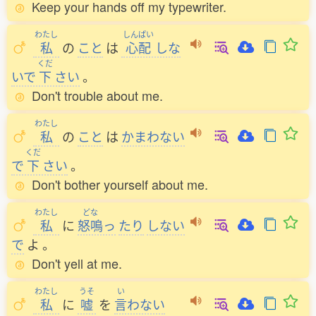
Keep your hands off my typewriter.
わたし
しんぱい
私
の
こと
は
心配
しな
くだ
いで
下
さい
。
Don't trouble about me.
わたし
私
の
こと
は
かまわない
くだ
で
下
さい
。
Don't bother yourself about me.
わたし
どな
私
に
怒鳴
っ
たり
しない
で
よ
。
Don't yell at me.
わたし
うそ
い
私
に
嘘
を
言
わない