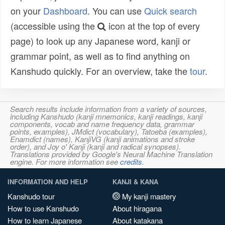
on your
Dashboard
. You can use
Quick search
(accessible using the
icon at the top of every
page) to look up any Japanese word, kanji or
grammar point, as well as to find anything on
Kanshudo quickly. For an overview, take the
tour
.
Search results include information from a variety of sources,
including Kanshudo (kanji mnemonics, kanji readings, kanji
components, vocab and name frequency data, grammar
points, examples), JMdict (vocabulary), Tatoeba (examples),
Enamdict (names), KanjiVG (kanji animations and stroke
order), and Joy o' Kanji (kanji and radical synopses).
Translations provided by Google's Neural Machine Translation
engine. For more information see
credits
.
INFORMATION AND HELP
KANJI & KANA
Kanshudo tour
My kanji mastery
How to use Kanshudo
About hiragana
How to learn Japanese
About katakana