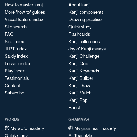
How to master kanji
About kanji
More 'how to' guides
Kanji components
Visual feature index
Drawing practice
Site search
Quick study
FAQ
Flashcards
Site index
Kanji collections
JLPT index
Joy o' Kanji essays
Study index
Kanji Challenge
Lesson index
Kanji Quiz
Play index
Kanji Keywords
Testimonials
Kanji Builder
Contact
Kanji Draw
Subscribe
Kanji Match
Kanji Pop
Boost
WORDS
GRAMMAR
My word mastery
My grammar mastery
Quick study
AI TeachMe