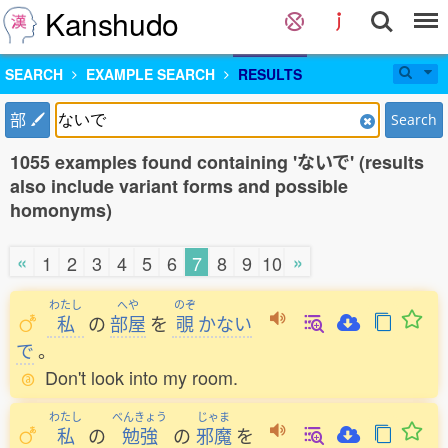
Kanshudo
SEARCH
EXAMPLE SEARCH
RESULTS
部
Search
1055 examples found containing 'ないで' (results
also include variant forms and possible
homonyms)
«
»
1
2
3
4
5
6
7
8
9
10
わたし
へや
のぞ
私
の
部屋
を
覗
かない
で
。
Don't look into my room.
わたし
べんきょう
じゃま
私
の
勉強
の
邪魔
を