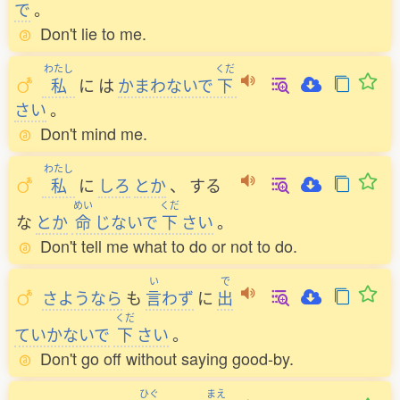
で
。
Don't lie to me.
わたし
くだ
私
に
は
かまわないで
下
さい
。
Don't mind me.
わたし
私
に
しろ
とか
、
する
めい
くだ
な
とか
命
じないで
下
さい
。
Don't tell me what to do or not to do.
い
で
さようなら
も
言
わず
に
出
くだ
ていかないで
下
さい
。
Don't go off without saying good-by.
ひぐ
まえ