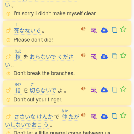
い
。
I'm sorry I didn't make myself clear.
し
死
なないで
。
Please don't die!
えだ
枝
を
おらないで
くださ
い
。
Don't break the branches.
ゆび
き
指
を
切
らないで
よ
。
Don't cut your finger.
なか
ささいな
けんか
で
仲
たが
いしないでおこ
う
。
Don't let a little quarrel come between us.