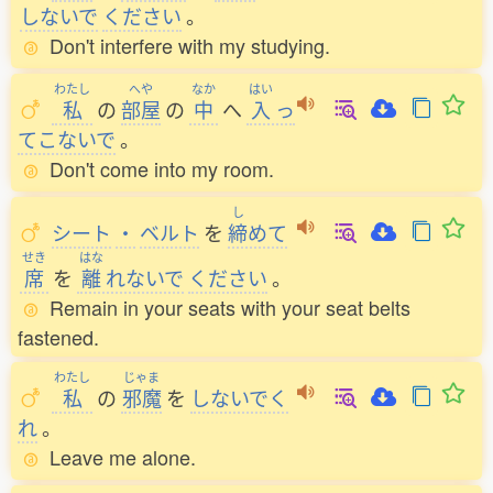
しないで
ください
。
Don't interfere with my studying.
わたし
へや
なか
はい
私
の
部屋
の
中
へ
入
っ
てこないで
。
Don't come into my room.
し
シート
・
ベルト
を
締
めて
せき
はな
席
を
離
れないで
ください
。
Remain in your seats with your seat belts
fastened.
わたし
じゃま
私
の
邪魔
を
しないでく
れ
。
Leave me alone.