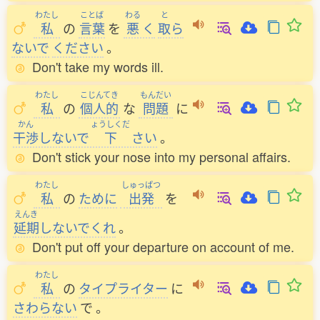
わたし
ことば
わる
と
私
の
言葉
を
悪
く
取
ら
ないで
ください
。
Don't take my words ill.
わたし
こじんてき
もんだい
私
の
個人的
な
問題
に
かん
ょうしくだ
干渉
しないで
下
さい
。
Don't stick your nose into my personal affairs.
わたし
しゅっぱつ
私
の
ために
出発
を
えんき
延期
しないでくれ
。
Don't put off your departure on account of me.
わたし
私
の
タイプライター
に
さわらない
で
。