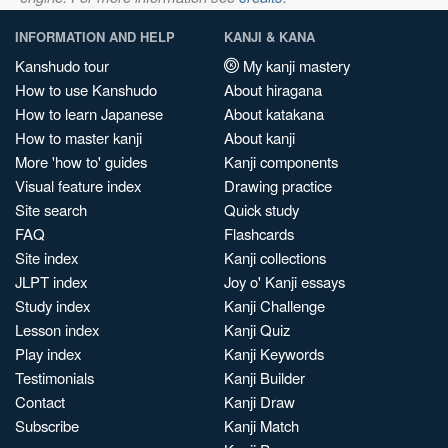
INFORMATION AND HELP
KANJI & KANA
Kanshudo tour
My kanji mastery
How to use Kanshudo
About hiragana
How to learn Japanese
About katakana
How to master kanji
About kanji
More 'how to' guides
Kanji components
Visual feature index
Drawing practice
Site search
Quick study
FAQ
Flashcards
Site index
Kanji collections
JLPT index
Joy o' Kanji essays
Study index
Kanji Challenge
Lesson index
Kanji Quiz
Play index
Kanji Keywords
Testimonials
Kanji Builder
Contact
Kanji Draw
Subscribe
Kanji Match