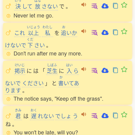
けっ
はな
決
して
放
さない
で
。
Never let me go.
いじょう
わたし
お
これ
以上
私
を
追
いか
くだ
けないで
下
さい
。
Don't run after me any more.
けいじ
しばふ
はい
掲示
に
は
「
芝生
に
入
ら
か
ないで
ください
」
と
書
いてあ
ります
。
The notice says, "Keep off the grass".
きみ
おく
君
は
遅
れない
でしょ
う
ね
。
You won't be late, will you?