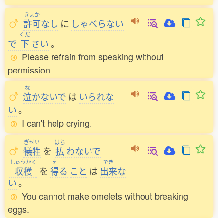
きょか
許可
なし
に
しゃべらない
くだ
で
下
さい
。
Please refrain from speaking without
permission.
な
泣
かないで
は
いられな
い
。
I can't help crying.
ぎせい
はら
犠牲
を
払
わないで
しゅうかく
え
でき
収穫
を
得
る
こと
は
出来
な
い
。
You cannot make omelets without breaking
eggs.