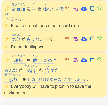
きろくめん
て
ふ
記録面
に
手
を
触
れないで
くだ
下
さい
。
Please do not touch the record side.
きぶん
よ
気分
が
良
くない
です
。
I'm not feeling well.
かんきょう
すく
環境
を
救
う
ために
、
きょしゅつ
ふく
みんな
が
拠出
も
含
めた
きょうりょく
協力
を
しなければならない
でしょ
う
。
Everybody will have to pitch in to save the
environment.