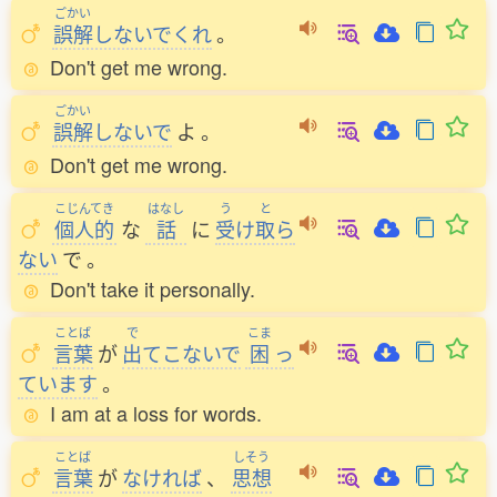
ごかい
誤解
しないでくれ
。
Don't get me wrong.
ごかい
誤解
しないで
よ
。
Don't get me wrong.
こじんてき
はなし
う
と
個人的
な
話
に
受
け
取
ら
ない
で
。
Don't take it personally.
ことば
で
こま
言葉
が
出
てこないで
困
っ
ています
。
I am at a loss for words.
ことば
しそう
言葉
が
なければ
、
思想