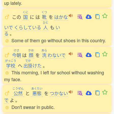
up lately.
くに
くつ
この
国
に
は
靴
を
はかな
ひと
いで
くらしている
人
も
い
る
。
Some of them go without shoes in this country.
けさ
かお
あら
今朝
は
顔
を
洗
わないで
がっこう
でか
学校
へ
出掛
けた
。
This morning, I left for school without washing
my face.
こうぜん
あくたい
公然
と
悪態
を
つかない
で
よ
。
Don't swear in public.