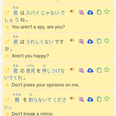
きみ
君
は
スパイ
じゃない
で
しょ
う
ね
。
You aren't a spy, are you?
きみ
君
は
うれしくない
です
か
。
Aren't you happy?
きみ
いけん
お
君
の
意見
を
押
しつけな
いでくれ
。
Don't press your opinions on me.
かがみ
わ
鏡
を
割
らないで
くださ
い
。
Don't break a mirror.