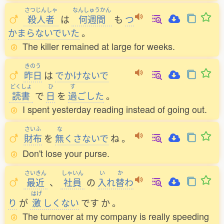
さつじんしゃ
なんしゅうかん
殺人者
は
何週間
も
つ
かまらないでいた
。
The killer remained at large for weeks.
きのう
昨日
は
でかけないで
どくしょ
ひ
す
読書
で
日
を
過
ごした
。
I spent yesterday reading instead of going out.
さいふ
な
財布
を
無
くさないで
ね
。
Don't lose your purse.
さいきん
しゃいん
い
か
最近
、
社員
の
入
れ
替
わ
はげ
り
が
激
しくない
です
か
。
The turnover at my company is really speeding