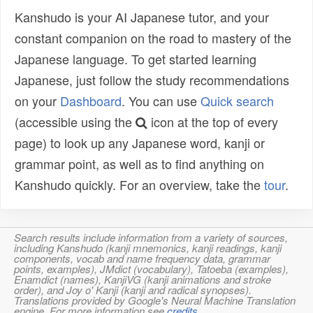
Kanshudo is your AI Japanese tutor, and your
constant companion on the road to mastery of the
Japanese language. To get started learning
Japanese, just follow the study recommendations
on your
Dashboard
. You can use
Quick search
(accessible using the
icon at the top of every
page) to look up any Japanese word, kanji or
grammar point, as well as to find anything on
Kanshudo quickly. For an overview, take the
tour
.
Search results include information from a variety of sources,
including Kanshudo (kanji mnemonics, kanji readings, kanji
components, vocab and name frequency data, grammar
points, examples), JMdict (vocabulary), Tatoeba (examples),
Enamdict (names), KanjiVG (kanji animations and stroke
order), and Joy o' Kanji (kanji and radical synopses).
Translations provided by Google's Neural Machine Translation
engine. For more information see
credits
.