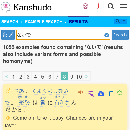
Kanshudo
SEARCH
EXAMPLE SEARCH
RESULTS
部
Search
1055 examples found containing 'ないで' (results
also include variant forms and possible
homonyms)
«
»
1
2
3
4
5
6
7
8
9
10
さあ
、
くよくよしない
けいせい
きみ
ゆうり
で
。
形勢
は
君
に
有利
な
ん
だ
から
。
Come on, take it easy. Chances are in your
favor.