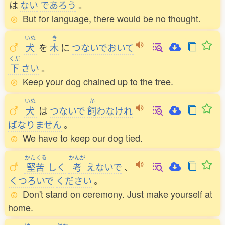
は
ない
であろう
。
But for language, there would be no thought.
いぬ
き
犬
を
木
に
つないでおいて
くだ
下
さい
。
Keep your dog chained up to the tree.
いぬ
か
犬
は
つないで
飼
わなけれ
ばなりません
。
We have to keep our dog tied.
かたくる
かんが
堅苦
しく
考
えないで
、
くつろいで
ください
。
Don't stand on ceremony. Just make yourself at
home.