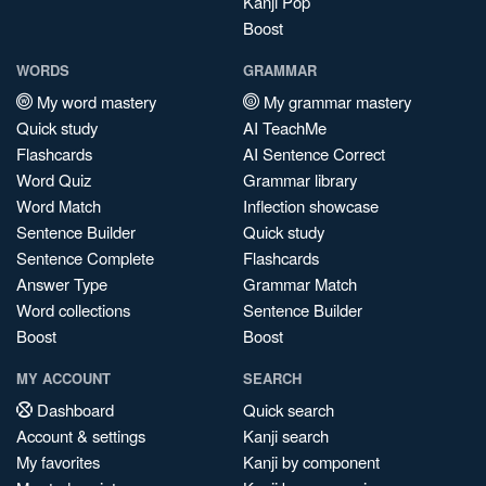
Kanji Pop
Boost
WORDS
GRAMMAR
My word mastery
My grammar mastery
Quick study
AI TeachMe
Flashcards
AI Sentence Correct
Word Quiz
Grammar library
Word Match
Inflection showcase
Sentence Builder
Quick study
Sentence Complete
Flashcards
Answer Type
Grammar Match
Word collections
Sentence Builder
Boost
Boost
MY ACCOUNT
SEARCH
Dashboard
Quick search
Account & settings
Kanji search
My favorites
Kanji by component