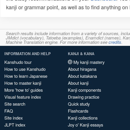
kanji or grammar point, as well as to find anything o
Search results include information from a variety of sources, i
JMdict (vocabulary), Tatoeba (examples), Enamdict (names), Kanji
Machine Translation engine. For more information see
credits
.
INFORMATION AND HELP
KANJI & KANA
Kanshudo tour
My kanji mastery
How to use Kanshudo
About hiragana
How to learn Japanese
About katakana
How to master kanji
About kanji
More 'how to' guides
Kanji components
Visual feature index
Drawing practice
Site search
Quick study
FAQ
Flashcards
Site index
Kanji collections
JLPT index
Joy o' Kanji essays