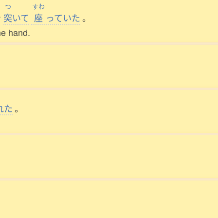
つ
すわ
を
突
いて
座
っていた
。
one hand.
れた
。
。
。