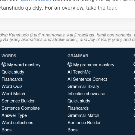
n Kanshudo quickly. For an overview, take the
tour
.
ncluding Kanshudo (kanji mnemonics, kanji readings, kanji component
VG (kanji animations and stroke order), and Joy o' Kanji (kanji and r
WORDS
GRAMMAR
My word mastery
My grammar mastery
Quick study
AI TeachMe
Flashcards
AI Sentence Correct
Word Quiz
Grammar library
Word Match
Inflection showcase
Sentence Builder
Quick study
Sentence Complete
Flashcards
Answer Type
Grammar Match
Word collections
Sentence Builder
Boost
Boost