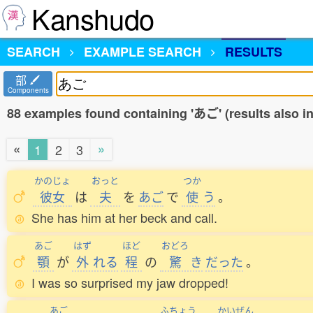
Kanshudo
SEARCH
EXAMPLE SEARCH
RESULTS
部
Components
88 examples found containing 'あご' (results also 
«
»
1
2
3
かのじょ
おっと
つか
彼女
は
夫
を
あご
で
使
う
。
She has him at her beck and call.
あご
はず
ほど
おどろ
顎
が
外
れる
程
の
驚
き
だった
。
I was so surprised my jaw dropped!
あご
ふちょう
かいぜん