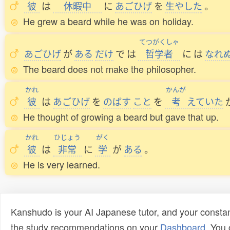
彼
は
休暇中
に
あごひげ
を
生
やした
。
He grew a beard while he was on holiday.
てつがくしゃ
あごひげ
が
ある
だけ
で
は
哲学者
に
は
なれ
The beard does not make the philosopher.
かれ
かんが
彼
は
あごひげ
を
のばす
こと
を
考
えていた
He thought of growing a beard but gave that up.
かれ
ひじょう
がく
彼
は
非常
に
学
が
ある
。
He is very learned.
Kanshudo is your AI Japanese tutor, and your constan
the study recommendations on your
Dashboard
. You