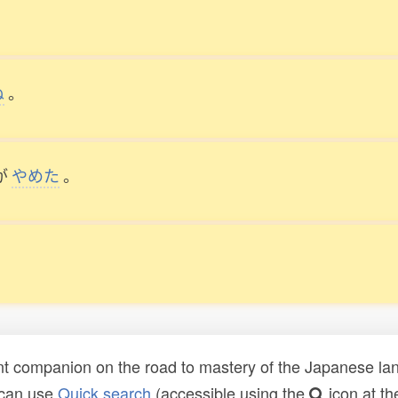
ぬ
。
が
やめた
。
t companion on the road to mastery of the Japanese lang
 can use
Quick search
(accessible using the
icon at th