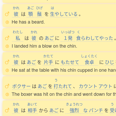
かれ
あご
ひげ
は
彼
は
顎
鬚
を
生
やしている
。
He has a beard.
わたし
かれ
いっぱつ
く
私
は
彼
の
あご
に
１発
食
らわしてやった
I landed him a blow on the chin.
かれ
かたて
しょくたく
彼
は
あご
を
片手
に
もたせて
食卓
に
ひじ
He sat at the table with his chin cupped in one han
う
ボクサー
は
あご
を
打
たれて
、
カウント
アウト
The boxer was hit on the chin and went down for t
かれ
あいて
きょうれつ
う
彼
は
相手
から
あご
に
強烈
な
パンチ
を
受