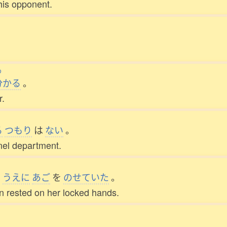
his opponent.
わ
分
かる
。
r.
る
つもり
は
ない
。
nnel department.
の
うえに
あご
を
のせていた
。
 rested on her locked hands.
。