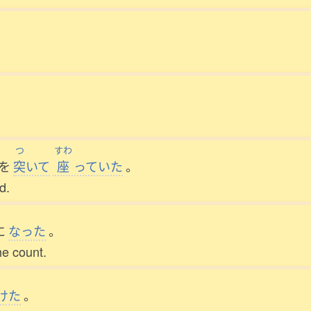
。
つ
すわ
を
突
いて
座
っていた
。
d.
に
なった
。
he count.
けた
。