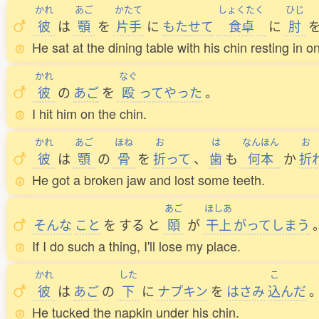
かれ
あご
かたて
しょくたく
ひじ
彼
は
顎
を
片手
に
もたせて
食卓
に
肘
He sat at the dining table with his chin resting in 
かれ
なぐ
彼
の
あご
を
殴
ってやった
。
I hit him on the chin.
かれ
あご
ほね
お
は
なんほん
お
彼
は
顎
の
骨
を
折
って
、
歯
も
何本
か
折
He got a broken jaw and lost some teeth.
あご
ほしあ
そんな
こと
を
する
と
頤
が
干上
がってしまう
If I do such a thing, I'll lose my place.
かれ
した
こ
彼
は
あご
の
下
に
ナプキン
を
はさみ
込
んだ
He tucked the napkin under his chin.