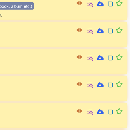
 (book, album etc.)
te