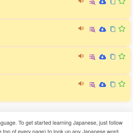
uage. To get started learning Japanese, just follow
e top of every page) to look up any Japanese word,