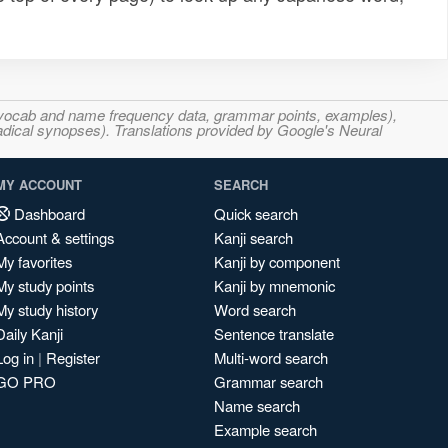
s, vocab and name frequency data, grammar points, examples),
adical synopses). Translations provided by Google's Neural
MY ACCOUNT
SEARCH
Dashboard
Quick search
Account & settings
Kanji search
My favorites
Kanji by component
My study points
Kanji by mnemonic
My study history
Word search
Daily Kanji
Sentence translate
Log in
|
Register
Multi-word search
GO PRO
Grammar search
Name search
Example search