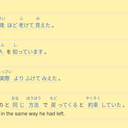
さい
ふ
み
歳
ほど
老
けて
見
えた
。
じん
し
人
を
知
っています
。
じっさい
実際
より
ふけて
みえた
。
おな
ほうほう
もど
やくそく
の
と
同
じ
方法
で
戻
ってくる
と
約束
していた
。
in the same way he had left.