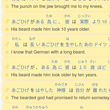
The punch on the jaw brought me to my knees.
ため
かれ
じっさい
あごひげ
が
ある
為
に
、
彼
は
実際
より
10
His beard made him look 10 years older.
わたし
なが
は
私
は
長
い
あごひげ
を
生
やした
あの
ドイツ
I know that German with a long beard.
ため
かれ
じゅう
さい
あごひげ
が
、
ある
為
に
彼
は
１０
歳
ほど
His beard made him look older by ten years.
かみさま
じぶん
はな
あごひげ
を
はやした
神様
は
自分
が
離
れた
The bearded god had promised to return someday 
かれ
きゅうかちゅう
は