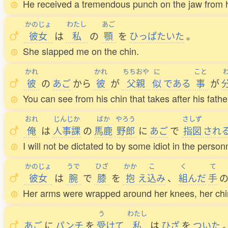
He received a tremendous punch on the jaw from 
かのじょ
わたし
あご
彼女
は
私
の
顎
を
ひっぱたいた
。
She slapped me on the chin.
かれ
かれ
ちちおや
に
こと
彼
の
あご
から
彼
が
父親
似
である
事
が
You can see from his chin that takes after his fathe
おれ
じんじか
ばか
やろう
さしず
俺
は
人事課
の
馬鹿
野郎
に
あご
で
指図
され
I will not be dictated to by some idiot in the perso
かのじょ
うで
ひざ
かか
こ
く
て
彼女
は
腕
で
膝
を
抱
え
込
み
、
組
んだ
手
Her arms were wrapped around her knees, her chin
う
わたし
あご
に
パンチ
を
受
けて
私
は
ひざ
を
ついた