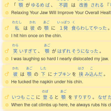
「
顎
が
ゆるめ
ば
、
不調
は
改善
される
『
Relaxing Your Jaw Will Improve Your Overall Health
わたし
かれ
あご
いっぱつ
く
私
は
彼
の
顎
に
１発
食
らわしてやった
I hit him once on the chin.
わら
あご
笑
いすぎて
、
顎
が
はずれ
そうになった
。
I was laughing so hard I nearly dislocated my jaw.
かれ
あご
した
はさ
こ
彼
は
顎
の
下
に
ナプキン
を
挟
み
込
んだ
。
He tucked the napkin under his chin.
のぼ
あご
いつも
ここ
に
登
る
と
顎
を
すりすり
。
なぜ
When the cat climbs up here, he always rubs his 