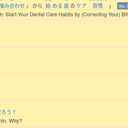
噛
み
合
わせ
』
から
始
める
歯
の
ケア
習慣
」
title
: Start Your Dental Care Habits by (Correcting Your) Bi
。
だろう
?
chin. Why?