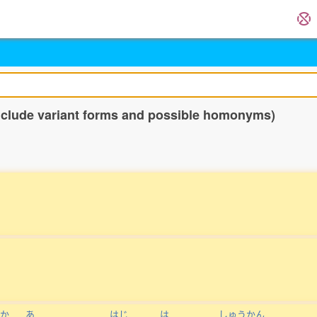
include variant forms and possible homonyms)
か
あ
はじ
は
しゅうかん