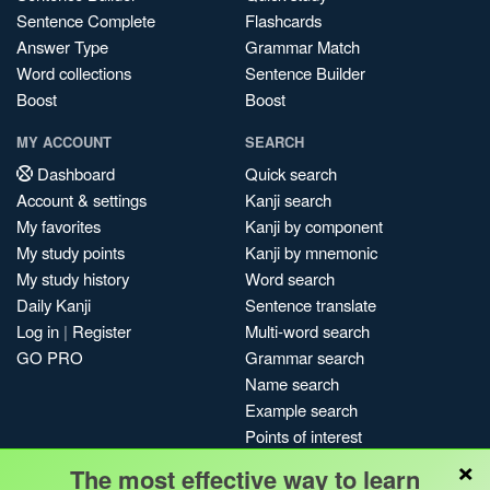
Sentence Complete
Flashcards
Answer Type
Grammar Match
Word collections
Sentence Builder
Boost
Boost
MY ACCOUNT
SEARCH
Dashboard
Quick search
Account & settings
Kanji search
My favorites
Kanji by component
My study points
Kanji by mnemonic
My study history
Word search
Daily Kanji
Sentence translate
Log in
|
Register
Multi-word search
GO PRO
Grammar search
Name search
Example search
Points of interest
×
Site search
The most effective way to learn
My search history