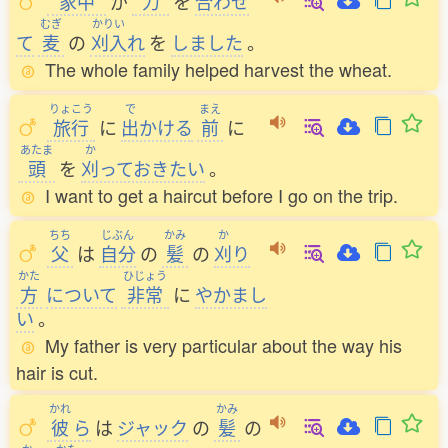
家中
が
力
を
合
わせ
むぎ
かりい
て
麦
の
刈入
れ
を
しました
。
The whole family helped harvest the wheat.
りょこう
で
まえ
旅行
に
出
かける
前
に
あたま
か
頭
を
刈
っておきたい
。
I want to get a haircut before I go on the trip.
ちち
じぶん
かみ
か
父
は
自分
の
髪
の
刈
り
かた
ひじょう
方
について
非常
に
やかまし
い
。
My father is very particular about the way his
hair is cut.
かれ
かみ
彼
ら
は
ジャック
の
髪
の