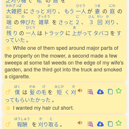
芝刈
り
機
で
私
の
庭
を
おおざっぱ
か
ひとり
つま
にわ
大雑把
に
さっと
刈
り
、
もう
一人
が
妻
の
庭
の
はし
の
ざっそう
に
さん
かい
か
端
の
伸
びた
雑草
を
さっと
２
、
３
回
刈
り
、
のこ
ひとり
あ
残
り
の
一人
は
トラック
に
上
がって
タバコ
を
す
っていた
。
While one of them sped around major parts of
the property on the mower, a second made a few
sweeps at some tall weeds on the edge of my wife's
garden, and the third got into the truck and smoked
a cigarette.
ぼく
かみ
け
みじか
か
僕
は
髪
の
毛
を
短
く
刈
ってもらいたかった
。
I wanted my hair cut short.
ほうしゅう
か
と
報酬
を
刈
り
取
る
。