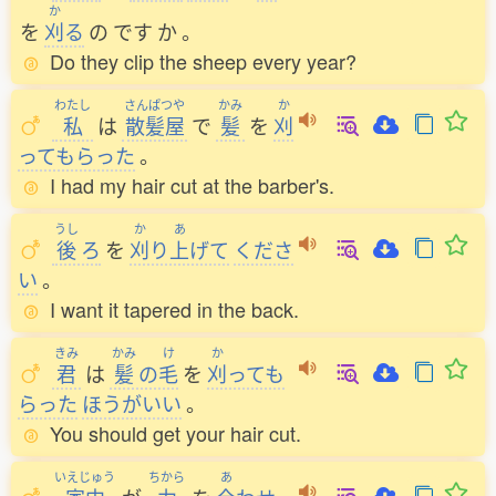
か
を
刈
る
の
です
か
。
Do they clip the sheep every year?
わたし
さんぱつや
かみ
か
私
は
散髪屋
で
髪
を
刈
ってもらった
。
I had my hair cut at the barber's.
うし
か
あ
後
ろ
を
刈
り
上
げて
くださ
い
。
I want it tapered in the back.
きみ
かみ
け
か
君
は
髪
の
毛
を
刈
っても
らった
ほうがいい
。
You should get your hair cut.
いえじゅう
ちから
あ