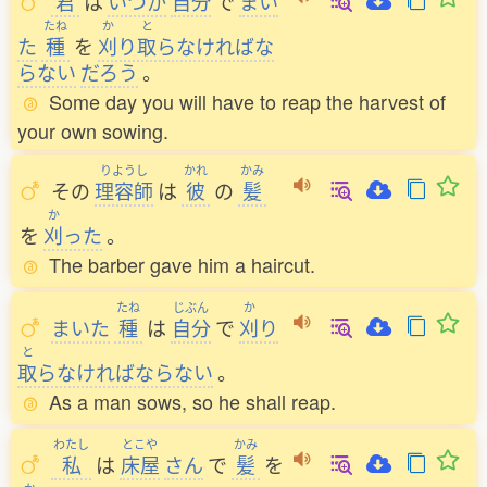
君
は
いつか
自分
で
まい
たね
か
と
た
種
を
刈
り
取
らなければな
らない
だろう
。
Some day you will have to reap the harvest of
your own sowing.
りようし
かれ
かみ
その
理容師
は
彼
の
髪
か
を
刈
った
。
The barber gave him a haircut.
たね
じぶん
か
まいた
種
は
自分
で
刈
り
と
取
らなければならない
。
As a man sows, so he shall reap.
わたし
とこや
かみ
私
は
床屋
さん
で
髪
を