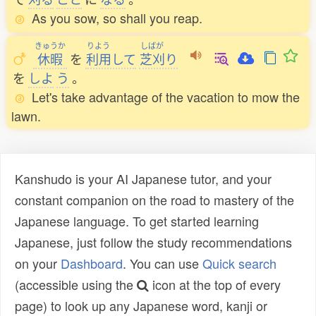
As you sow, so shall you reap.
きゅうか
りよう
しばが
休暇
を
利用
して
芝刈
り
を
しよ
う
。
Let's take advantage of the vacation to mow the
lawn.
Kanshudo is your AI Japanese tutor, and your
constant companion on the road to mastery of the
Japanese language. To get started learning
Japanese, just follow the study recommendations
on your
Dashboard
. You can use
Quick search
(accessible using the
icon at the top of every
page) to look up any Japanese word, kanji or