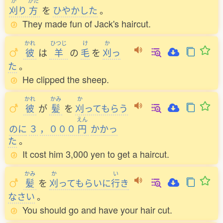
か
かた
刈
り
方
を
ひやかした
。
They made fun of Jack's haircut.
かれ
ひつじ
け
か
彼
は
羊
の
毛
を
刈
っ
た
。
He clipped the sheep.
かれ
かみ
か
彼
が
髪
を
刈
ってもらう
えん
のに
３
，０００
円
かかっ
た
。
It cost him 3,000 yen to get a haircut.
かみ
か
い
髪
を
刈
ってもらいに
行
き
なさい
。
You should go and have your hair cut.