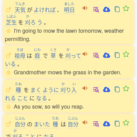
てんき
あした
天気
が
よければ
、
明日
しばふ
か
芝生
を
刈
ろ
う
。
I'm going to mow the lawn tomorrow, weather
permitting.
そぼ
にわ
くさ
か
祖母
は
庭
で
草
を
刈
って
いる
。
Grandmother mows the grass in the garden.
たね
か
い
種
を
まく
ように
刈
り
入
れる
こと
に
なる
。
As you sow, so will you reap.
じぶん
たね
じぶん
自分
の
まいた
種
は
自分
か
で
刈
る
こと
に
なる
。