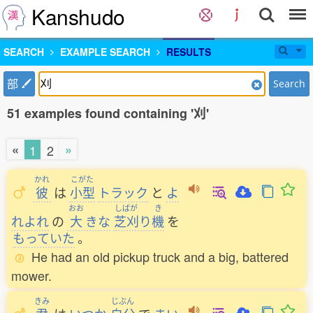
Kanshudo
SEARCH
EXAMPLE SEARCH
RESULTS
部
Search
51 examples found containing '刈'
«
»
1
2
かれ
こがた
彼
は
小型
トラック
と
よ
おお
しばが
き
れよれ
の
大
きな
芝刈
り
機
を
もっていた
。
He had an old pickup truck and a big, battered
mower.
きみ
じぶん