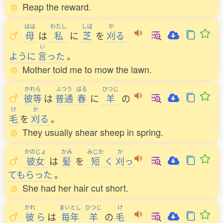
Reap the reward.
はは
わたし
しば
か
母
は
私
に
芝
を
刈
る
い
ように
言
った
。
Mother told me to mow the lawn.
かれら
ふつう
はる
ひつじ
彼等
は
普通
春
に
羊
の
け
か
毛
を
刈
る
。
They usually shear sheep in spring.
かのじょ
かみ
みじか
か
彼女
は
髪
を
短
く
刈
っ
てもらった
。
She had her hair cut short.
かれ
まいとし
ひつじ
け
彼
ら
は
毎年
羊
の
毛