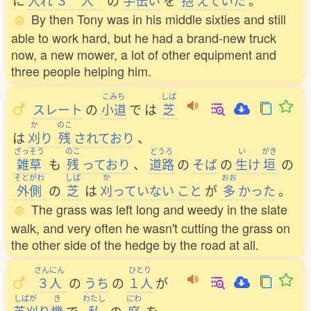
に
入
れ
３
人
の
手伝
い
を
抱
えていた
。
By then Tony was in his middle sixties and still
able to work hard, but he had a brand-new truck
now, a new mower, a lot of other equipment and
three people helping him.
こみち
しば
スレート
の
小道
で
は
芝
か
のこ
は
刈
り
残
されており
、
ざっそう
のこ
どうろ
い
がき
雑草
も
残
っており
、
道路
の
そば
の
生
け
垣
の
そとがわ
しば
か
おお
外側
の
芝
は
刈
っていない
こと
が
多
かった
。
The grass was left long and weedy in the slate
walk, and very often he wasn't cutting the grass on
the other side of the hedge by the road at all.
さんにん
ひとり
３人
の
うち
の
１人
が
しばが
き
わたし
にわ