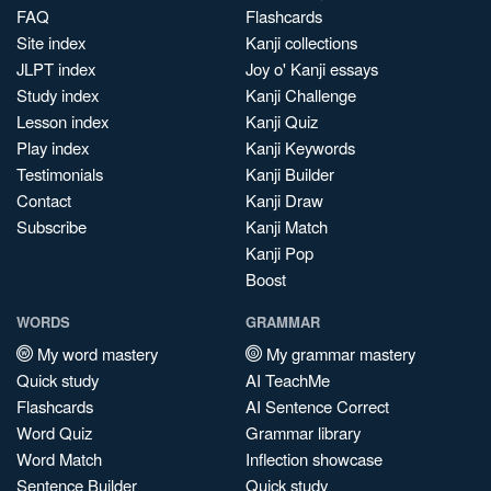
FAQ
Flashcards
Site index
Kanji collections
JLPT index
Joy o' Kanji essays
Study index
Kanji Challenge
Lesson index
Kanji Quiz
Play index
Kanji Keywords
Testimonials
Kanji Builder
Contact
Kanji Draw
Subscribe
Kanji Match
Kanji Pop
Boost
WORDS
GRAMMAR
My word mastery
My grammar mastery
Quick study
AI TeachMe
Flashcards
AI Sentence Correct
Word Quiz
Grammar library
Word Match
Inflection showcase
Sentence Builder
Quick study