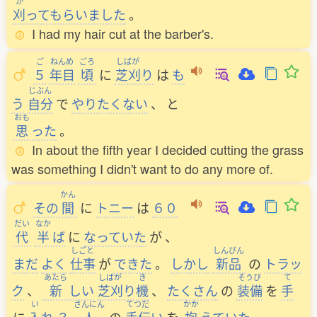
か
刈
ってもらいました
。
I had my hair cut at the barber's.
ご
ねんめ
ごろ
しばが
５
年目
頃
に
芝刈
り
は
も
じぶん
う
自分
で
やりたくない
、
と
おも
思
った
。
In about the fifth year I decided cutting the grass
was something I didn't want to do any more of.
かん
その
間
に
トニー
は
６０
だい
なか
代
半
ば
に
なっていた
が
、
しごと
しんぴん
まだ
よく
仕事
が
できた
。
しかし
新品
の
トラッ
あたら
しばが
き
そうび
て
ク
、
新
しい
芝刈
り
機
、
たくさん
の
装備
を
手
い
さんにん
てつだ
かか