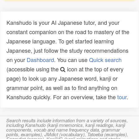
Kanshudo is your AI Japanese tutor, and your
constant companion on the road to mastery of the
Japanese language. To get started learning
Japanese, just follow the study recommendations
on your
Dashboard
. You can use
Quick search
(accessible using the
icon at the top of every
page) to look up any Japanese word, kanji or
grammar point, as well as to find anything on
Kanshudo quickly. For an overview, take the
tour
.
Search results include information from a variety of sources,
including Kanshudo (kanji mnemonics, kanji readings, kanji
components, vocab and name frequency data, grammar
points, examples), JMdict (vocabulary), Tatoeba (examples),
Enamdict (names), KanjiVG (kanji animations and stroke