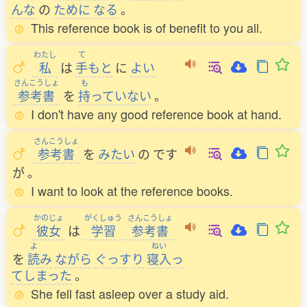
んな
の
ために
なる
。
This reference book is of benefit to you all.
わたし
て
私
は
手
もと
に
よい
さんこうしょ
も
参考書
を
持
っていない
。
I don't have any good reference book at hand.
さんこうしょ
参考書
を
みたい
の
です
が
。
I want to look at the reference books.
かのじょ
がくしゅう
さんこうしょ
彼女
は
学習
参考書
よ
ねい
を
読
み
ながら
ぐっすり
寝入
っ
てしまった
。
She fell fast asleep over a study aid.