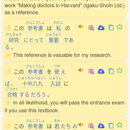
work "Making doctors in Harvard" (Igaku-Shoin Ltd.)
as a reference.
さんこうしょ
わたし
この
参考書
は
私
の
けんきゅう
じゅうよう
研究
にとって
重要
であ
る
。
This reference is valuable for my research.
さんこうしょ
つか
この
参考書
を
使
え
じゅっちゅうはっく
にゅうし
ば
、
十中八九
入試
に
ごうかく
合格
する
だろう
。
In all likelihood, you will pass the entrance exam
if you use this textbook.
さんこうしょ
きみ
この
参考書
は
君
たち
み