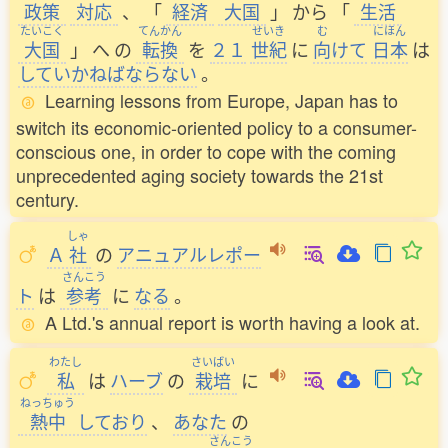
政策
対応
、
「
経済
大国
」
から
「
生活
たいこく
てんかん
せいき
む
にほん
大国
」
へ
の
転換
を
２１
世紀
に
向
けて
日本
は
していかねばならない
。
Learning lessons from Europe, Japan has to
switch its economic-oriented policy to a consumer-
conscious one, in order to cope with the coming
unprecedented aging society towards the 21st
century.
しゃ
Ａ
社
の
アニュアルレポー
さんこう
ト
は
参考
に
なる
。
A Ltd.'s annual report is worth having a look at.
わたし
さいばい
私
は
ハーブ
の
栽培
に
ねっちゅう
熱中
しており
、
あなた
の
さんこう