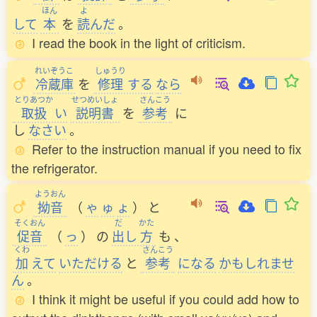
ほん
よ
して
本
を
読
んだ
。
I read the book in the light of criticism.
れいぞうこ
しゅうり
冷蔵庫
を
修理
する
なら
とりあつか
せつめいしょ
さんこう
取扱
い
説明書
を
参考
に
し
なさい
。
Refer to the instruction manual if you need to fix
the refrigerator.
ようおん
拗音
（
ゃ
ゅ
ょ
）
と
そくおん
だ
かた
促音
（
っ
）
の
出
し
方
も
、
くわ
さんこう
加
えて
いただける
と
参考
になる
かもしれませ
ん
。
I think it might be useful if you could add how to