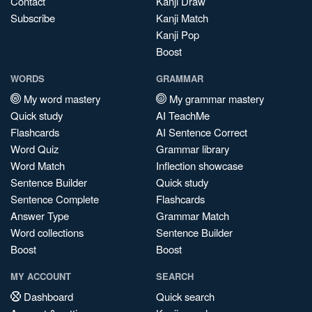
Contact
Kanji Draw
Subscribe
Kanji Match
Kanji Pop
Boost
WORDS
GRAMMAR
My word mastery
My grammar mastery
Quick study
AI TeachMe
Flashcards
AI Sentence Correct
Word Quiz
Grammar library
Word Match
Inflection showcase
Sentence Builder
Quick study
Sentence Complete
Flashcards
Answer Type
Grammar Match
Word collections
Sentence Builder
Boost
Boost
MY ACCOUNT
SEARCH
Dashboard
Quick search