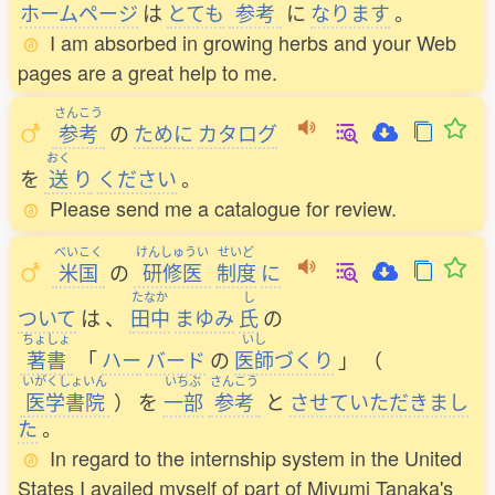
ホームページ
は
とても
参考
に
なります
。
I am absorbed in growing herbs and your Web
pages are a great help to me.
さんこう
参考
の
ために
カタログ
おく
を
送
り
ください
。
Please send me a catalogue for review.
べいこく
けんしゅうい
せいど
米国
の
研修医
制度
に
たなか
し
ついて
は
、
田中
まゆみ
氏
の
ちょしょ
いし
著書
「
ハー
バード
の
医師
づくり
」
（
いがくしょいん
いちぶ
さんこう
医学書院
）
を
一部
参考
と
させていただきまし
た
。
In regard to the internship system in the United
States I availed myself of part of Miyumi Tanaka's