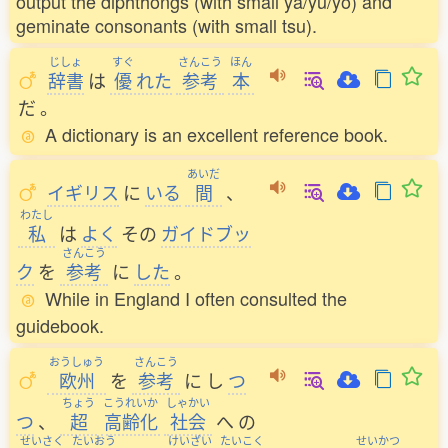
output the diphthongs (with small ya/yu/yo) and
geminate consonants (with small tsu).
じしょ
すぐ
さんこう
ほん
辞書
は
優
れた
参考
本
だ
。
A dictionary is an excellent reference book.
あいだ
イギリス
に
いる
間
、
わたし
私
は
よく
その
ガイドブッ
さんこう
ク
を
参考
に
した
。
While in England I often consulted the
guidebook.
おうしゅう
さんこう
欧州
を
参考
に
し
つ
ちょう
こうれいか
しゃかい
つ
、
超
高齢化
社会
へ
の
せいさく
たいおう
けいざい
たいこく
せいかつ