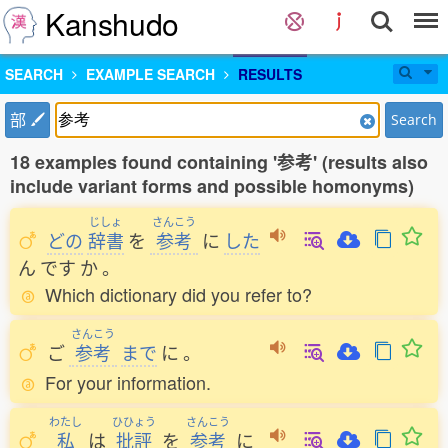
Kanshudo
SEARCH
EXAMPLE SEARCH
RESULTS
部
Search
18 examples found containing '参考' (results also
include variant forms and possible homonyms)
じしょ
さんこう
どの
辞書
を
参考
に
した
ん
です
か
。
Which dictionary did you refer to?
さんこう
ご
参考
まで
に
。
For your information.
わたし
ひひょう
さんこう
私
は
批評
を
参考
に