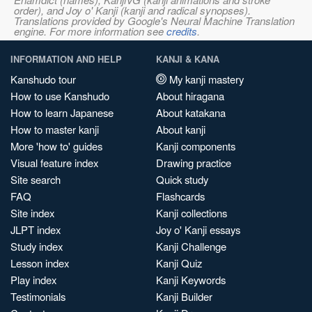
order), and Joy o' Kanji (kanji and radical synopses).
Translations provided by Google's Neural Machine Translation
engine. For more information see
credits
.
INFORMATION AND HELP
KANJI & KANA
Kanshudo tour
My kanji mastery
How to use Kanshudo
About hiragana
How to learn Japanese
About katakana
How to master kanji
About kanji
More 'how to' guides
Kanji components
Visual feature index
Drawing practice
Site search
Quick study
FAQ
Flashcards
Site index
Kanji collections
JLPT index
Joy o' Kanji essays
Study index
Kanji Challenge
Lesson index
Kanji Quiz
Play index
Kanji Keywords
Testimonials
Kanji Builder