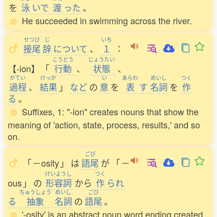
を
泳
いで
渡
った
。
He succeeded in swimming across the river.
せつび
じ
いち
接尾
辞
について
、
１
：
こうどう
じょうたい
【-ion】
「
行動
、
状態
、
かてい
けっか
い
あらわ
めいし
つく
過程
、
結果
」
など
の
意
を
表
す
名詞
を
作
る
。
Suffixes, 1: "-ion" creates nouns that show the
meaning of 'action, state, process, results,' and so
on.
ごび
「
－osity
」
は
語尾
が
「
－
けいようし
つく
ous
」
の
形容詞
から
作
られ
ちゅうしょう
めいし
ごび
る
抽象
名詞
の
語尾
。
'-osity' is an abstract noun word ending created