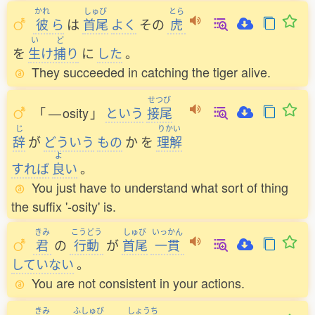
かれ
しゅび
とら
彼
ら
は
首尾
よく
その
虎
い
ど
を
生
け
捕
り
に
した
。
They succeeded in catching the tiger alive.
せつび
「
—
osity
」
という
接尾
じ
りかい
辞
が
どういう
もの
か
を
理解
よ
すれば
良
い
。
You just have to understand what sort of thing
the suffix '-osity' is.
きみ
こうどう
しゅび
いっかん
君
の
行動
が
首尾
一貫
していない
。
You are not consistent in your actions.
きみ
ふしゅび
しょうち