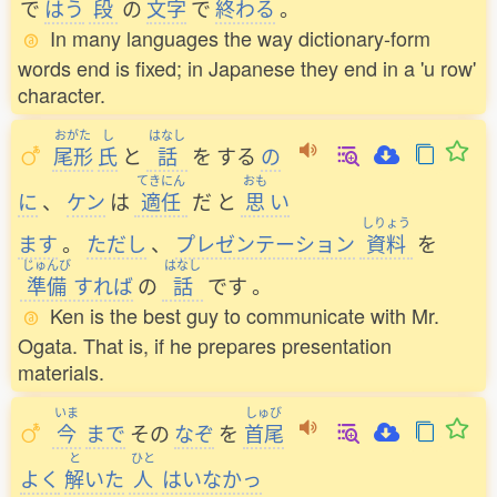
で
はう
段
の
文字
で
終
わる
。
In many languages the way dictionary-form
words end is fixed; in Japanese they end in a 'u row'
character.
おがた
し
はなし
尾形
氏
と
話
を
する
の
てきにん
おも
に
、
ケン
は
適任
だ
と
思
い
しりょう
ます
。
ただし
、
プレゼンテーション
資料
を
じゅんび
はなし
準備
すれば
の
話
です
。
Ken is the best guy to communicate with Mr.
Ogata. That is, if he prepares presentation
materials.
いま
しゅび
今
まで
その
なぞ
を
首尾
と
ひと
よく
解
いた
人
はいなかっ