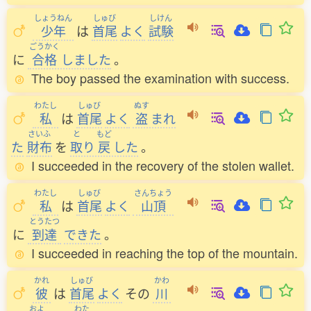
しょうねん
しゅび
しけん
少年
は
首尾
よく
試験
ごうかく
に
合格
しました
。
The boy passed the examination with success.
わたし
しゅび
ぬす
私
は
首尾
よく
盗
まれ
さいふ
と
もど
た
財布
を
取
り
戻
した
。
I succeeded in the recovery of the stolen wallet.
わたし
しゅび
さんちょう
私
は
首尾
よく
山頂
とうたつ
に
到達
できた
。
I succeeded in reaching the top of the mountain.
かれ
しゅび
かわ
彼
は
首尾
よく
その
川
およ
わた