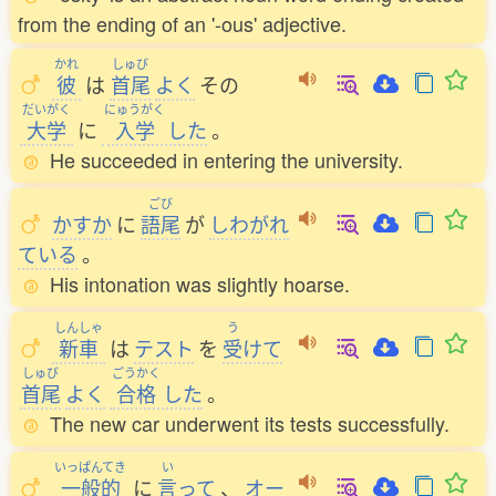
from the ending of an '-ous' adjective.
かれ
しゅび
彼
は
首尾
よく
その
だいがく
にゅうがく
大学
に
入学
した
。
He succeeded in entering the university.
ごび
かすか
に
語尾
が
しわがれ
ている
。
His intonation was slightly hoarse.
しんしゃ
う
新車
は
テスト
を
受
けて
しゅび
ごうかく
首尾
よく
合格
した
。
The new car underwent its tests successfully.
いっぱんてき
い
一般的
に
言
って
、
オー