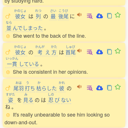
by studying hard.
かのじょ
れつ
さい
こうび
彼女
は
列
の
最
後尾
に
なら
並
んでしまった
。
She went to the back of the line.
かのじょ
かんが
かた
しゅび
彼女
の
考
え
方
は
首尾
いっかん
一貫
している
。
She is consistent in her opinions.
おは
う
か
かれ
尾羽
打
ち
枯
らした
彼
の
すがた
み
しの
姿
を
見
る
の
は
忍
び
ない
ね
。
It's really unbearable to see him looking so
down-and-out.