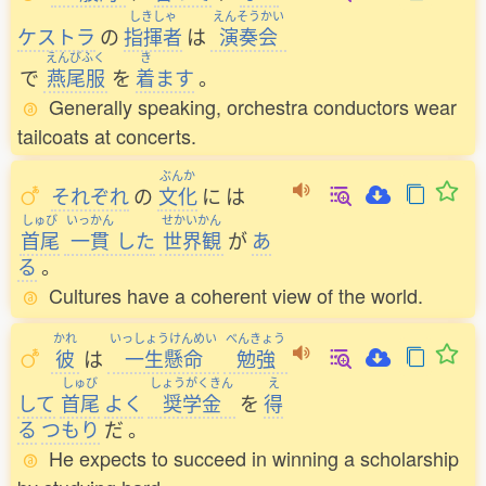
しきしゃ
えんそうかい
ケストラ
の
指揮者
は
演奏会
えんびふく
き
で
燕尾服
を
着
ます
。
Generally speaking, orchestra conductors wear
tailcoats at concerts.
ぶんか
それぞれ
の
文化
に
は
しゅび
いっかん
せかいかん
首尾
一貫
した
世界観
が
あ
る
。
Cultures have a coherent view of the world.
かれ
いっしょうけんめい
べんきょう
彼
は
一生懸命
勉強
しゅび
しょうがくきん
え
して
首尾
よく
奨学金
を
得
る
つもり
だ
。
He expects to succeed in winning a scholarship