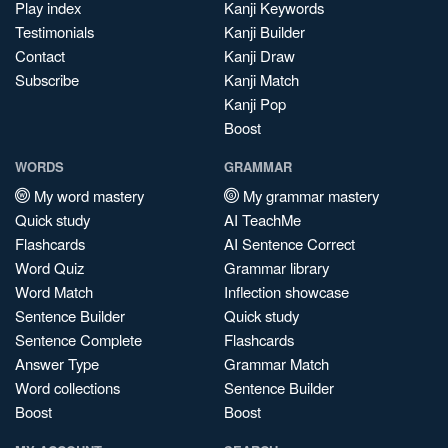
Play index
Kanji Keywords
Testimonials
Kanji Builder
Contact
Kanji Draw
Subscribe
Kanji Match
Kanji Pop
Boost
WORDS
GRAMMAR
My word mastery
My grammar mastery
Quick study
AI TeachMe
Flashcards
AI Sentence Correct
Word Quiz
Grammar library
Word Match
Inflection showcase
Sentence Builder
Quick study
Sentence Complete
Flashcards
Answer Type
Grammar Match
Word collections
Sentence Builder
Boost
Boost