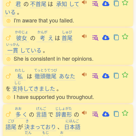
君
の
不首尾
は
承知
して
いる
。
I'm aware that you failed.
かのじょ
かんが
しゅび
彼女
の
考
え
は
首尾
いっかん
一貫
している
。
She is consistent in her opinions.
わたし
てっとうてつび
私
は
徹頭徹尾
あなた
しじ
を
支持
してきました
。
I have supported you throughout.
おお
げんご
じしょがた
多
く
の
言語
で
辞書形
の
ごび
き
にほんご
語尾
が
決
まっており
、
日本語
だん
もじ
お