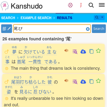
Kanshudo
SEARCH
EXAMPLE SEARCH
RESULTS
部
Search
26 examples found containing '尾'
ゆめ
か
おも
夢
に
欠
けている
主
な
こと
しゅび
いっかんせい
事
は
首尾
一貫性
である
。
The main thing that dreams lack is consistency.
おはう
か
かれ
尾羽打
ち
枯
らした
彼
の
すがた
み
しの
姿
を
見
るに
忍
びない
。
It's really unbearable to see him looking so down
and out.