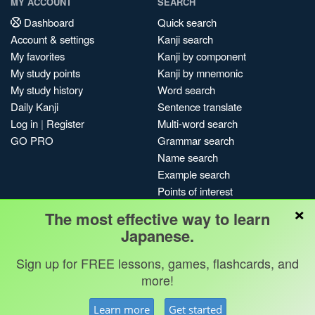
MY ACCOUNT
SEARCH
Dashboard
Quick search
Account & settings
Kanji search
My favorites
Kanji by component
My study points
Kanji by mnemonic
My study history
Word search
Daily Kanji
Sentence translate
Log in
|
Register
Multi-word search
GO PRO
Grammar search
Name search
Example search
Points of interest
×
Site search
The most effective way to learn
My search history
Japanese.
Search index
Sign up for FREE lessons, games, flashcards, and
Blog
more!
Jobs & opportunities
Privacy
Credits
Copyright ©
Learn more
Get started
Terms & conditions
Kanshudo 2025