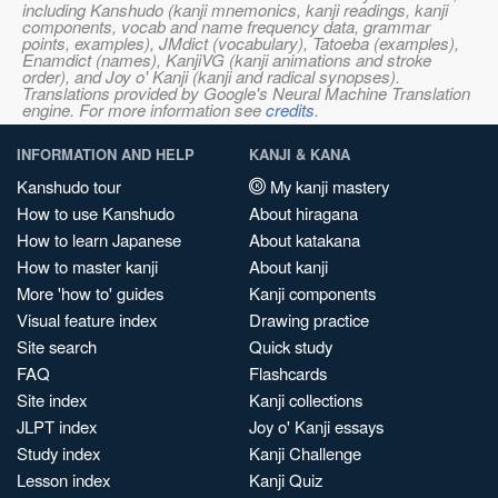
including Kanshudo (kanji mnemonics, kanji readings, kanji
components, vocab and name frequency data, grammar
points, examples), JMdict (vocabulary), Tatoeba (examples),
Enamdict (names), KanjiVG (kanji animations and stroke
order), and Joy o' Kanji (kanji and radical synopses).
Translations provided by Google's Neural Machine Translation
engine. For more information see
credits
.
INFORMATION AND HELP
KANJI & KANA
Kanshudo tour
My kanji mastery
How to use Kanshudo
About hiragana
How to learn Japanese
About katakana
How to master kanji
About kanji
More 'how to' guides
Kanji components
Visual feature index
Drawing practice
Site search
Quick study
FAQ
Flashcards
Site index
Kanji collections
JLPT index
Joy o' Kanji essays
Study index
Kanji Challenge
Lesson index
Kanji Quiz