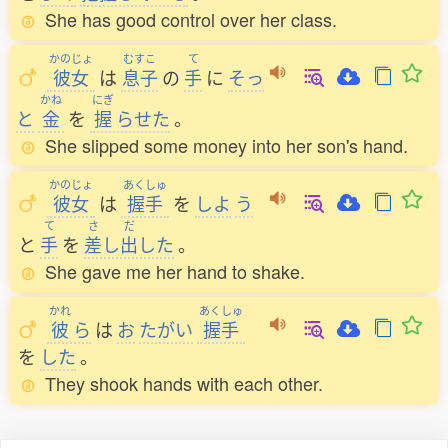
She has good control over her class.
かのじょ
むすこ
て
彼女
は
息子
の
手
に
そっ
かね
にぎ
と
金
を
握
らせた
。
She slipped some money into her son's hand.
かのじょ
あくしゅ
彼女
は
握手
を
しよ
う
て
さ
だ
と
手
を
差
し
出
した
。
She gave me her hand to shake.
かれ
あくしゅ
彼
ら
は
お
たがい
握手
を
した
。
They shook hands with each other.