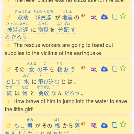
きゅうじょ
たいいんたち
じしん
救助
隊員達
が
地震
の
ひさいしゃたち
ぶっし
ぶんぱい
被災者達
に
物資
を
分配
す
る
だろう
。
The rescue workers are going to hand out
supplies to the victims of the earthquake.
おんな
こ
すく
その
女
の
子
を
救
お
う
みず
と
こ
として
水
に
飛
び
込
む
と
は
、
かれ
なに
ゆうかん
彼
は
何
と
勇敢
な
ん
だろう
。
How brave of him to jump into the water to save
the little girl!
きみ
はし
お
もし
君
が
その
橋
から
落
ちる
ような
こと
が
あれば
、