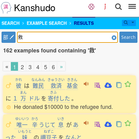
Kanshudo
SEARCH
EXAMPLE SEARCH
RESULTS
部
Search
162 examples found containing '救'
«
»
1
2
3
4
5
6
かれ
なんみん
きゅうさい
ききん
彼
は
難民
救済
基金
まん
きふ
に
１
万
ドル
を
寄付
した
。
He donated $10000 to the refugee fund.
ゆいいつ
かろ
いき
唯一
辛
うじて
息
が
あ
いもうと
ねずこ
った
妹
の
禰豆子
を
なんと