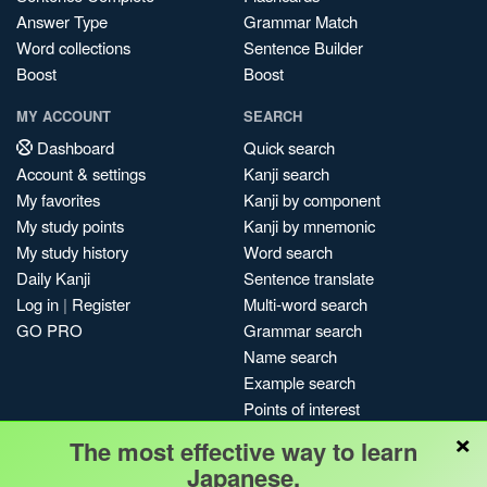
Answer Type
Grammar Match
Word collections
Sentence Builder
Boost
Boost
MY ACCOUNT
SEARCH
Dashboard
Quick search
Account & settings
Kanji search
My favorites
Kanji by component
My study points
Kanji by mnemonic
My study history
Word search
Daily Kanji
Sentence translate
Log in
|
Register
Multi-word search
GO PRO
Grammar search
Name search
Example search
Points of interest
×
Site search
The most effective way to learn
My search history
Japanese.
Search index