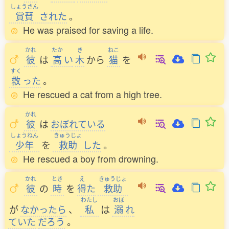
しょうさん
賞賛
された
。
He was praised for saving a life.
かれ
たか
き
ねこ
彼
は
高
い
木
から
猫
を
すく
救
った
。
He rescued a cat from a high tree.
かれ
彼
は
おぼれている
しょうねん
きゅうじょ
少年
を
救助
した
。
He rescued a boy from drowning.
かれ
とき
え
きゅうじょ
彼
の
時
を
得
た
救助
わたし
おぼ
が
なかったら
、
私
は
溺
れ
ていた
だろう
。