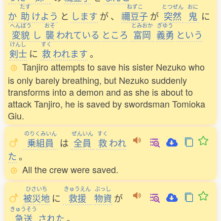
たす
ねずこ
とつぜん
おに
か
助
けよう
と
します
が
、
禰豆子
が
突然
鬼
に
へんぼう
おそ
とみおか
ぎゆう
変貌
し
襲
われている
ところ
富岡
義勇
という
けんし
すく
剣士
に
救
われます
。
Tanjiro attempts to save his sister Nezuko who
is only barely breathing, but Nezuko suddenly
transforms into a demon and as she is about to
attack Tanjiro, he is saved by swordsman Tomioka
Giu.
のりくみいん
ぜんいん
すく
乗組員
は
全員
救
われ
た
。
All the crew were saved.
ひさいち
きゅうえん
ぶっし
被災地
に
救援
物資
が
きゅうそう
急送
された
。