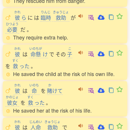
They rescued him from danger.
かれ
りんじ
きゅうじょ
彼
ら
に
は
臨時
救助
が
ひつよう
必要
だ
。
They require extra help.
かれ
いのちが
こ
彼
は
命懸
け
で
その
子
すく
を
救
った
。
He saved the child at the risk of his own life.
かれ
いのち
か
彼
は
命
を
賭
けて
かのじょ
すく
彼女
を
救
った
。
He saved her at the risk of his life.
かれ
じんめい
きゅうじょ
彼
は
人命
救助
で