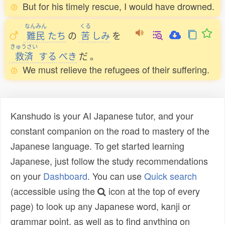
But for his timely rescue, I would have drowned.
なんみん
くる
難民
たち
の
苦
しみ
を
きゅうさい
救済
する
べき
だ
。
We must relieve the refugees of their suffering.
Kanshudo is your AI Japanese tutor, and your
constant companion on the road to mastery of the
Japanese language. To get started learning
Japanese, just follow the study recommendations
on your
Dashboard
. You can use
Quick search
(accessible using the
icon at the top of every
page) to look up any Japanese word, kanji or
grammar point, as well as to find anything on