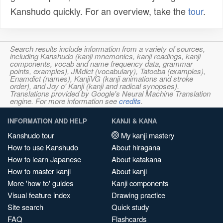
Kanshudo quickly. For an overview, take the
tour
.
Search results include information from a variety of sources,
including Kanshudo (kanji mnemonics, kanji readings, kanji
components, vocab and name frequency data, grammar
points, examples), JMdict (vocabulary), Tatoeba (examples),
Enamdict (names), KanjiVG (kanji animations and stroke
order), and Joy o' Kanji (kanji and radical synopses).
Translations provided by Google's Neural Machine Translation
engine. For more information see
credits
.
INFORMATION AND HELP
KANJI & KANA
Kanshudo tour
My kanji mastery
How to use Kanshudo
About hiragana
How to learn Japanese
About katakana
How to master kanji
About kanji
More 'how to' guides
Kanji components
Visual feature index
Drawing practice
Site search
Quick study
FAQ
Flashcards