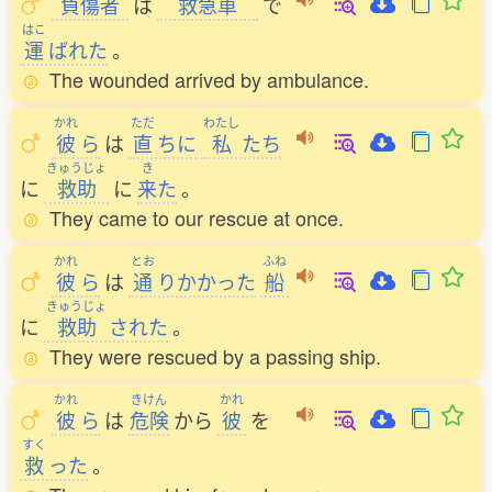
負傷者
は
救急車
で
はこ
運
ばれた
。
The wounded arrived by ambulance.
かれ
ただ
わたし
彼
ら
は
直
ちに
私
たち
きゅうじょ
き
に
救助
に
来
た
。
They came to our rescue at once.
かれ
とお
ふね
彼
ら
は
通
りかかった
船
きゅうじょ
に
救助
された
。
They were rescued by a passing ship.
かれ
きけん
かれ
彼
ら
は
危険
から
彼
を
すく
救
った
。