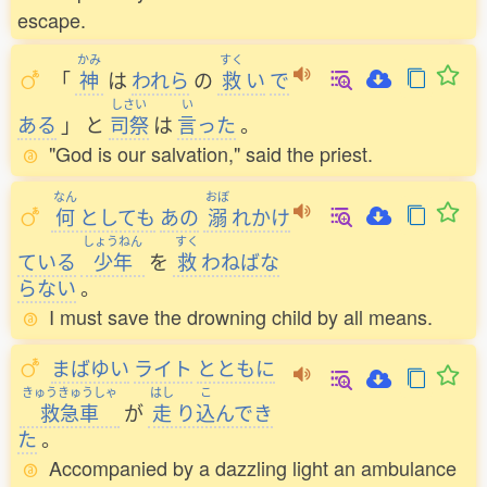
escape.
かみ
すく
「
神
は
われら
の
救
い
で
しさい
い
ある
」
と
司祭
は
言
った
。
"God is our salvation," said the priest.
なん
おぼ
何
としても
あの
溺
れかけ
しょうねん
すく
ている
少年
を
救
わねばな
らない
。
I must save the drowning child by all means.
まばゆい
ライト
とともに
きゅうきゅうしゃ
はし
こ
救急車
が
走
り
込
んでき
た
。
Accompanied by a dazzling light an ambulance