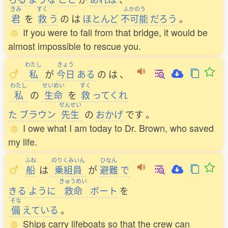
きみ
すく
ふかのう
君
を
救
う
の
は
ほとんど
不可能
だろう
。
If you were to fall from that bridge, it would be
almost impossible to rescue you.
わたし
きょう
私
が
今日
ある
の
は
、
わたし
せいめい
すく
私
の
生命
を
救
ってくれ
せんせい
た
ブラウン
先生
の
おかげ
です
。
I owe what I am today to Dr. Brown, who saved
my life.
ふね
のりくみいん
ひなん
船
は
乗組員
が
避難
で
きゅうめい
きる
ように
救命
ボート
を
そな
備
えている
。
Ships carry lifeboats so that the crew can