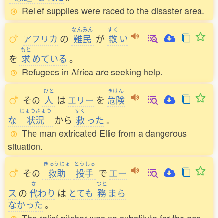
Relief supplies were raced to the disaster area.
なんみん
すく
アフリカ
の
難民
が
救
い
もと
を
求
めている
。
Refugees in Africa are seeking help.
ひと
きけん
その
人
は
エリー
を
危険
じょうきょう
すく
な
状況
から
救
った
。
The man extricated Ellie from a dangerous
situation.
きゅうじょ
とうしゅ
その
救助
投手
で
エー
か
つと
ス
の
代
わり
は
とても
務
まら
なかった
。
The relief pitcher was no substitute for the ace.