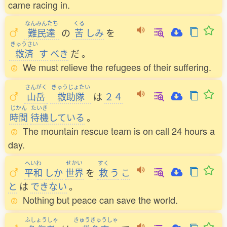
came racing in.
なんみんたち
くる
難民達
の
苦
しみ
を
きゅうさい
救済
す
べき
だ
。
We must relieve the refugees of their suffering.
さんがく
きゅうじょたい
山岳
救助隊
は
２４
じかん
たいき
時間
待機
している
。
The mountain rescue team is on call 24 hours a
day.
へいわ
せかい
すく
平和
しか
世界
を
救
う
こ
と
は
できない
。
Nothing but peace can save the world.
ふしょうしゃ
きゅうきゅうしゃ