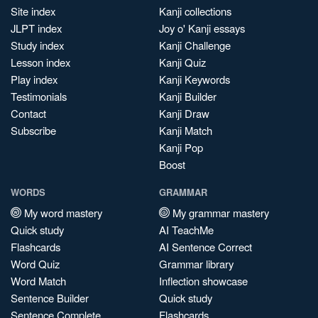
Site index
Kanji collections
JLPT index
Joy o' Kanji essays
Study index
Kanji Challenge
Lesson index
Kanji Quiz
Play index
Kanji Keywords
Testimonials
Kanji Builder
Contact
Kanji Draw
Subscribe
Kanji Match
Kanji Pop
Boost
WORDS
GRAMMAR
My word mastery
My grammar mastery
Quick study
AI TeachMe
Flashcards
AI Sentence Correct
Word Quiz
Grammar library
Word Match
Inflection showcase
Sentence Builder
Quick study
Sentence Complete
Flashcards