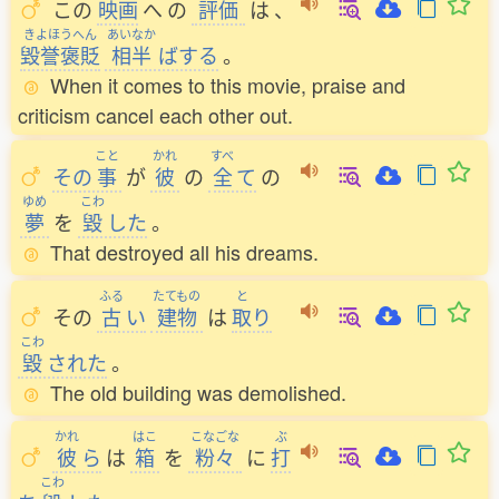
この
映画
へ
の
評価
は
、
きよほうへん
あいなか
毀誉褒貶
相半
ばする
。
When it comes to this movie, praise and
criticism cancel each other out.
こと
かれ
すべ
その
事
が
彼
の
全
て
の
ゆめ
こわ
夢
を
毀
した
。
That destroyed all his dreams.
ふる
たてもの
と
その
古
い
建物
は
取
り
こわ
毀
された
。
The old building was demolished.
かれ
はこ
こなごな
ぶ
彼
ら
は
箱
を
粉々
に
打
こわ