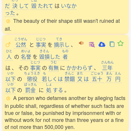
けっ
こぼ
だ
決
して
毀
たれて
は
いなか
った
。
The beauty of their shape still wasn't ruined at
all.
こうぜん
じじつ
てき
公然
と
事実
を
摘示
し
、
ひと
めいよ
きそん
もの
人
の
名誉
を
毀損
した
者
じじつ
うむ
さんねん
は
、
その
事実
の
有無
に
かかわらず
、
三年
いか
ちょうえき
も
きんこ
また
ごじゅう
まん
えん
以下
の
懲役
若
しくは
禁錮
又
は
五十
万
円
いか
ばっきん
しょ
以下
の
罰金
に
処
する
。
A person who defames another by alleging facts
in public shall, regardless of whether such facts are
true or false, be punished by imprisonment with or
without work for not more than three years or a fine
of not more than 500,000 yen.