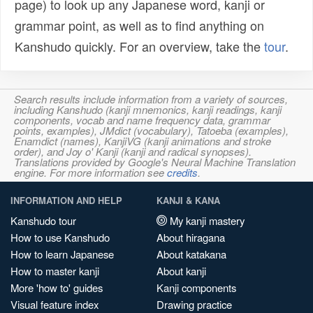
page) to look up any Japanese word, kanji or
grammar point, as well as to find anything on
Kanshudo quickly. For an overview, take the
tour
.
Search results include information from a variety of sources,
including Kanshudo (kanji mnemonics, kanji readings, kanji
components, vocab and name frequency data, grammar
points, examples), JMdict (vocabulary), Tatoeba (examples),
Enamdict (names), KanjiVG (kanji animations and stroke
order), and Joy o' Kanji (kanji and radical synopses).
Translations provided by Google's Neural Machine Translation
engine. For more information see
credits
.
INFORMATION AND HELP
KANJI & KANA
Kanshudo tour
My kanji mastery
How to use Kanshudo
About hiragana
How to learn Japanese
About katakana
How to master kanji
About kanji
More 'how to' guides
Kanji components
Visual feature index
Drawing practice