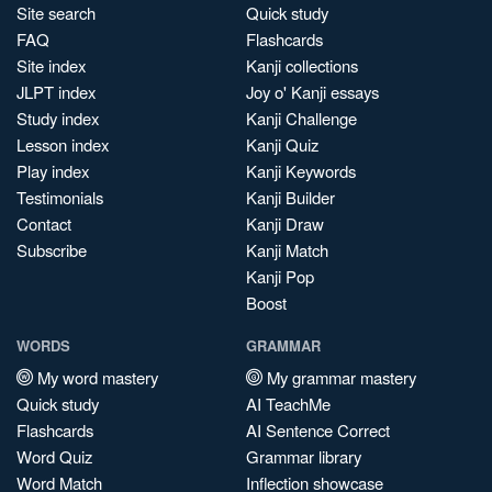
Site search
Quick study
FAQ
Flashcards
Site index
Kanji collections
JLPT index
Joy o' Kanji essays
Study index
Kanji Challenge
Lesson index
Kanji Quiz
Play index
Kanji Keywords
Testimonials
Kanji Builder
Contact
Kanji Draw
Subscribe
Kanji Match
Kanji Pop
Boost
WORDS
GRAMMAR
My word mastery
My grammar mastery
Quick study
AI TeachMe
Flashcards
AI Sentence Correct
Word Quiz
Grammar library
Word Match
Inflection showcase