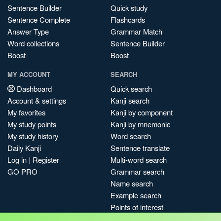
Sentence Builder
Quick study
Sentence Complete
Flashcards
Answer Type
Grammar Match
Word collections
Sentence Builder
Boost
Boost
MY ACCOUNT
SEARCH
Dashboard
Quick search
Account & settings
Kanji search
My favorites
Kanji by component
My study points
Kanji by mnemonic
My study history
Word search
Daily Kanji
Sentence translate
Log in
|
Register
Multi-word search
GO PRO
Grammar search
Name search
Example search
Points of interest
Site search