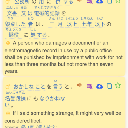
公務所
の
用
に
供
する
ぶんしょ
また
でんじてききろく
文書
又
は
電磁的記録
を
きき
もの
さん
げつ
いじょう
しちねん
いか
毀棄
した
者
は
、
三
月
以上
七年
以下
の
ちょうえき
しょ
懲役
に
処
する
。
A person who damages a document or an
electromagnetic record in use by a public office
shall be punished by imprisonment with work for not
less than three months but not more than seven
years.
い
おかしな
こと
を
言
う
と
、
めいよきそん
名誉毀損
に
も
なりかねな
い
。
If I said something strange, it might very well be
considered libel.
Source:
黒い家
（
貴志祐介
）