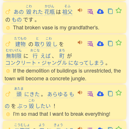
こわ
かびん
そふ
あの
毀
れた
花瓶
は
祖父
の
もの
です
。
That broken vase is my grandfather's.
たてもの
と
こわ
建物
の
取
り
毀
し
を
むせいげん
おこな
まち
無制限
に
行
えば
、
町
が
コンクリート・ジャングル
になってしまう
。
If the demolition of buildings is unrestricted, the
town will become a concrete jungle.
あたま
頭
にきた
。
あらゆる
も
こわ
の
を
ぶっ
毀
したい
！
I'm so mad that I want to break everything!
こうむしょ
よう
きょう