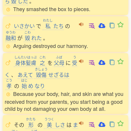
ち
毀
した
。
They smashed the box to pieces.
わたし
いさかい
で
私
たち
の
ゆうわ
こわ
融和
が
毀
れた
。
Arguing destroyed our harmony.
しんたいはっぷ
これ
ふぼ
う
身体髪膚
之
を
父母
に
受
きしょう
く
、
あえて
毀傷
せざるは
こう
はじ
孝
の
始
め
なり
Because your body, hair, and skin are what you
received from your parents, you start being a good
child by not damaging your own body at all.
かたち
うつく
その
形
の
美
しさ
は
ま