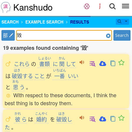
Kanshudo
SEARCH
EXAMPLE SEARCH
RESULTS
部
Search
19 examples found containing '毀'
しょるい
かん
これら
の
書類
に
関
して
はき
いちばん
は
破毀
する
こと
が
一番
いい
おも
と
思
う
。
With respect to these documents, I think the
best thing is to destroy them.
かれ
こんやく
はき
彼
ら
は
婚約
を
破毀
し
た
。