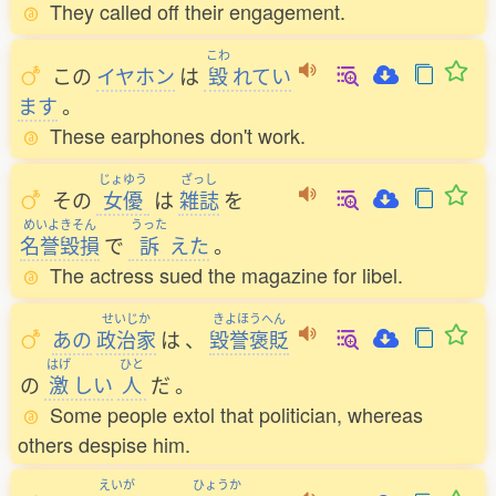
They called off their engagement.
こわ
この
イヤホン
は
毀
れてい
ます
。
These earphones don't work.
じょゆう
ざっし
その
女優
は
雑誌
を
めいよきそん
うった
名誉毀損
で
訴
えた
。
The actress sued the magazine for libel.
せいじか
きよほうへん
あの
政治家
は
、
毀誉褒貶
はげ
ひと
の
激
しい
人
だ
。
Some people extol that politician, whereas
others despise him.
えいが
ひょうか