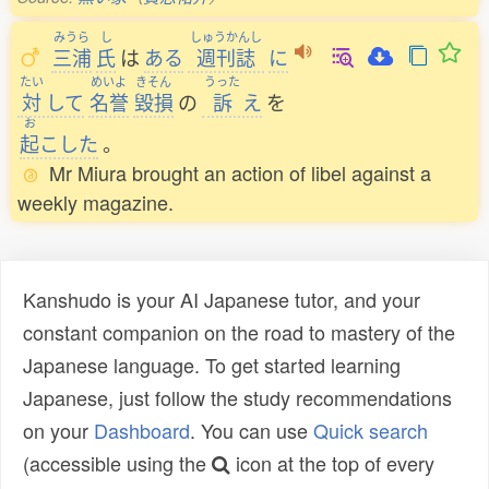
みうら
し
しゅうかんし
三浦
氏
は
ある
週刊誌
に
たい
めいよ
きそん
うった
対
して
名誉
毀損
の
訴
え
を
お
起
こした
。
Mr Miura brought an action of libel against a
weekly magazine.
Kanshudo is your AI Japanese tutor, and your
constant companion on the road to mastery of the
Japanese language. To get started learning
Japanese, just follow the study recommendations
on your
Dashboard
. You can use
Quick search
(accessible using the
icon at the top of every