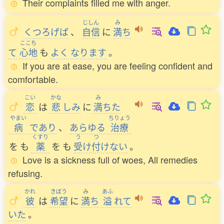
Their complaints filled me with anger.
じしん
み
くつろげば
、
自信
に
満
ち
ここち
て
心地
も
よく
なります
。
If you are at ease, you are feeling confident and
comfortable.
こい
かな
み
恋
は
悲
しみ
に
満
ちた
やまい
ちりょう
病
であり
、
あらゆる
治療
くすり
う
つ
を
も
薬
を
も
受
け
付
けない
。
Love is a sickness full of woes, All remedies
refusing.
かれ
きぼう
み
あふ
彼
は
希望
に
満
ち
溢
れて
いた
。