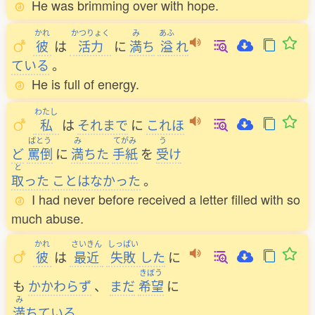
He was brimming over with hope.
かれ
かつりょく
み
あふ
彼
は
活力
に
満
ち
溢
れ
ている
。
He is full of energy.
わたし
私
は
それまで
に
これほ
ばとう
み
てがみ
う
ど
罵倒
に
満
ちた
手紙
を
受
け
と
取
った
ことはなかった
。
I had never before received a letter filled with so
much abuse.
かれ
さいきん
しっぱい
彼
は
最近
失敗
した
に
きぼう
も
かかわらず
、
まだ
希望
に
み
満
ちている
。