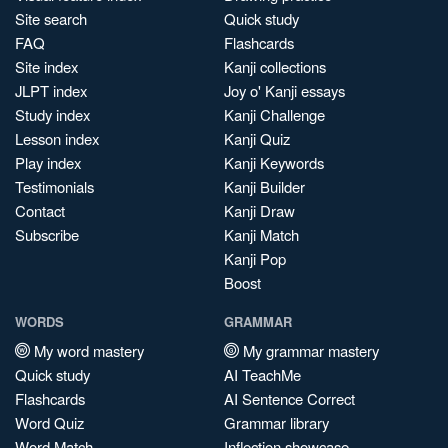
Site search
Quick study
FAQ
Flashcards
Site index
Kanji collections
JLPT index
Joy o' Kanji essays
Study index
Kanji Challenge
Lesson index
Kanji Quiz
Play index
Kanji Keywords
Testimonials
Kanji Builder
Contact
Kanji Draw
Subscribe
Kanji Match
Kanji Pop
Boost
WORDS
GRAMMAR
My word mastery
My grammar mastery
Quick study
AI TeachMe
Flashcards
AI Sentence Correct
Word Quiz
Grammar library
Word Match
Inflection showcase