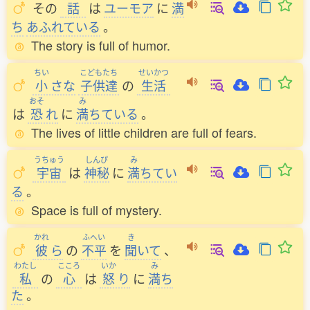
その
話
は
ユーモア
に
満
ち
あふれている
。
The story is full of humor.
ちい
こどもたち
せいかつ
小
さな
子供達
の
生活
おそ
み
は
恐
れ
に
満
ちている
。
The lives of little children are full of fears.
うちゅう
しんぴ
み
宇宙
は
神秘
に
満
ちてい
る
。
Space is full of mystery.
かれ
ふへい
き
彼
ら
の
不平
を
聞
いて
、
わたし
こころ
いか
み
私
の
心
は
怒
り
に
満
ち
た
。