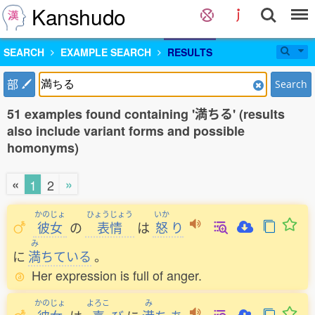
Kanshudo
SEARCH
EXAMPLE SEARCH
RESULTS
部
Search
51 examples found containing '満ちる' (results
also include variant forms and possible
homonyms)
«
»
1
2
かのじょ
ひょうじょう
いか
彼女
の
表情
は
怒
り
み
に
満
ちている
。
Her expression is full of anger.
かのじょ
よろこ
み