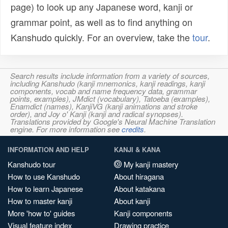
page) to look up any Japanese word, kanji or
grammar point, as well as to find anything on
Kanshudo quickly. For an overview, take the
tour
.
Search results include information from a variety of sources,
including Kanshudo (kanji mnemonics, kanji readings, kanji
components, vocab and name frequency data, grammar
points, examples), JMdict (vocabulary), Tatoeba (examples),
Enamdict (names), KanjiVG (kanji animations and stroke
order), and Joy o' Kanji (kanji and radical synopses).
Translations provided by Google's Neural Machine Translation
engine. For more information see
credits
.
INFORMATION AND HELP
KANJI & KANA
Kanshudo tour
My kanji mastery
How to use Kanshudo
About hiragana
How to learn Japanese
About katakana
How to master kanji
About kanji
More 'how to' guides
Kanji components
Visual feature index
Drawing practice