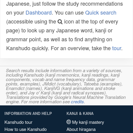
Japanese, just follow the study recommendations
on your
Dashboard
. You can use
Quick search
(accessible using the
icon at the top of every
page) to look up any Japanese word, kanji or
grammar point, as well as to find anything on
Kanshudo quickly. For an overview, take the
tour
.
Search results include information from a variety of sources,
including Kanshudo (kanji mnemonics, kanji readings, kanji
components, vocab and name frequency data, grammar
points, examples), JMdict (vocabulary), Tatoeba (examples),
Enamdict (names), KanjiVG (kanji animations and stroke
order), and Joy o' Kanji (kanji and radical synopses).
Translations provided by Google's Neural Machine Translation
engine. For more information see
credits
.
INFORMATION AND HELP
KANJI & KANA
Kanshudo tour
My kanji mastery
How to use Kanshudo
About hiragana