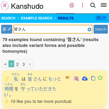
Kanshudo
SEARCH
EXAMPLE SEARCH
RESULTS
部
Search
79 examples found containing '皆さん' (results
also include variant forms and possible
homonyms)
«
»
1
2
3
わたし
みな
私
は
皆
さん
に
もっと
じかん
まも
時間
を
守
っていただきた
い
。
I'd like you to be more punctual.