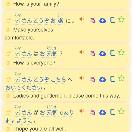
How is your family?
みな
らく
皆
さん
どうぞ
お
楽
に
。
Make yourselves
comfortable.
みな
げんき
皆
さん
は
お
元気
？
How is everyone?
みな
皆
さん
どうぞ
こちら
へ
おいでください
。
Ladies and gentlemen, please come this way.
みな
げんき
皆
さん
が
お
元気
であり
ます
ように
。
I hope you are all well.