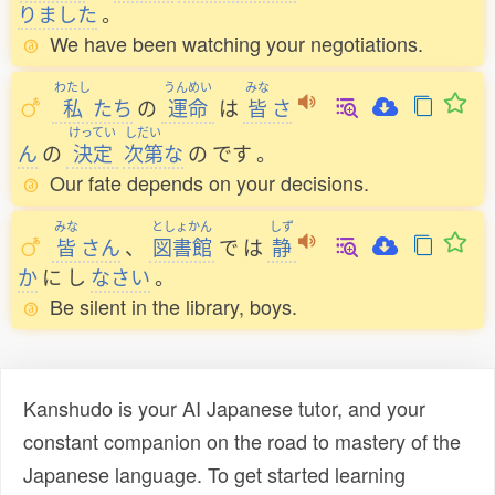
りました
。
We have been watching your negotiations.
わたし
うんめい
みな
私
たち
の
運命
は
皆
さ
けってい
しだい
ん
の
決定
次第
な
の
です
。
Our fate depends on your decisions.
みな
としょかん
しず
皆
さん
、
図書館
で
は
静
か
に
し
なさい
。
Be silent in the library, boys.
Kanshudo is your AI Japanese tutor, and your
constant companion on the road to mastery of the
Japanese language. To get started learning