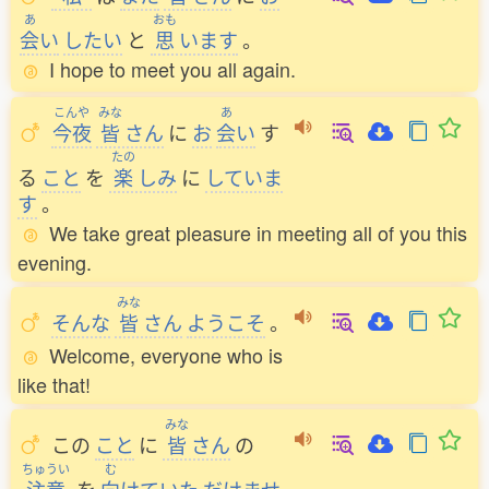
あ
おも
会
い
したい
と
思
います
。
I hope to meet you all again.
こんや
みな
あ
今夜
皆
さん
に
お
会
い
す
たの
る
こと
を
楽
しみ
に
していま
す
。
We take great pleasure in meeting all of you this
evening.
みな
そんな
皆
さん
ようこそ
。
Welcome, everyone who is
like that!
みな
この
こと
に
皆
さん
の
ちゅうい
む