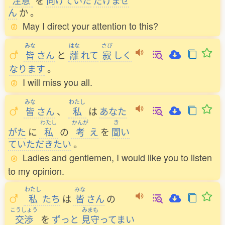
注意
を
向
けていた
だけませ
ん
か
。
May I direct your attention to this?
みな
はな
さび
皆
さん
と
離
れて
寂
しく
なります
。
I will miss you all.
みな
わたし
皆
さん
、
私
は
あなた
わたし
かんが
き
がた
に
私
の
考
え
を
聞
い
ていただきたい
。
Ladies and gentlemen, I would like you to listen
to my opinion.
わたし
みな
私
たち
は
皆
さん
の
こうしょう
みまも
交渉
を
ずっと
見守
ってまい