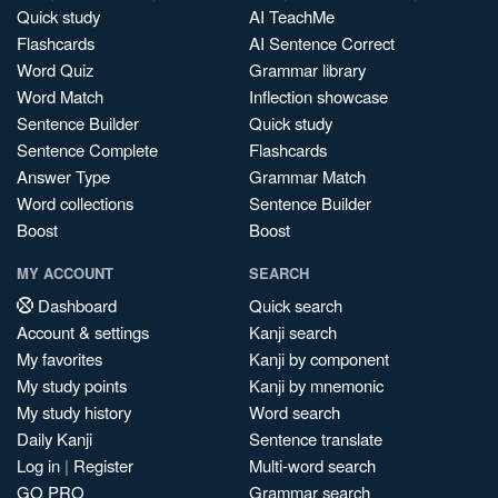
Quick study
AI TeachMe
Flashcards
AI Sentence Correct
Word Quiz
Grammar library
Word Match
Inflection showcase
Sentence Builder
Quick study
Sentence Complete
Flashcards
Answer Type
Grammar Match
Word collections
Sentence Builder
Boost
Boost
MY ACCOUNT
SEARCH
Dashboard
Quick search
Account & settings
Kanji search
My favorites
Kanji by component
My study points
Kanji by mnemonic
My study history
Word search
Daily Kanji
Sentence translate
Log in
|
Register
Multi-word search
GO PRO
Grammar search