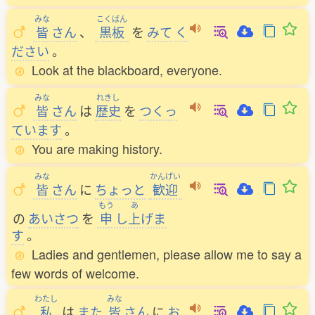
みな
こくばん
皆
さん
、
黒板
を
みて
く
ださい
。
Look at the blackboard, everyone.
みな
れきし
皆
さん
は
歴史
を
つくっ
ています
。
You are making history.
みな
かんげい
皆
さん
に
ちょっと
歓迎
もう
あ
の
あいさつ
を
申
し
上
げま
す
。
Ladies and gentlemen, please allow me to say a
few words of welcome.
わたし
みな
私
は
また
皆
さん
に
お