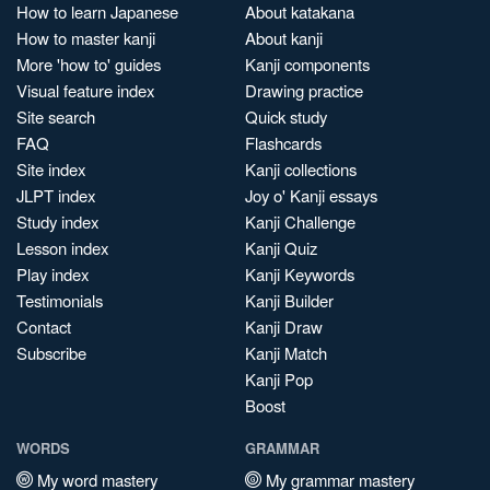
How to learn Japanese
About katakana
How to master kanji
About kanji
More 'how to' guides
Kanji components
Visual feature index
Drawing practice
Site search
Quick study
FAQ
Flashcards
Site index
Kanji collections
JLPT index
Joy o' Kanji essays
Study index
Kanji Challenge
Lesson index
Kanji Quiz
Play index
Kanji Keywords
Testimonials
Kanji Builder
Contact
Kanji Draw
Subscribe
Kanji Match
Kanji Pop
Boost
WORDS
GRAMMAR
My word mastery
My grammar mastery