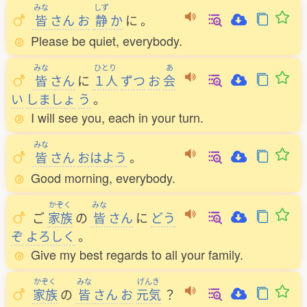
みな
しず
皆
さん
お
静
か
に
。
Please be quiet, everybody.
みな
ひとり
あ
皆
さん
に
１人
ずつ
お
会
い
しましょ
う
。
I will see you, each in your turn.
みな
皆
さん
おはよう
。
Good morning, everybody.
かぞく
みな
ご
家族
の
皆
さん
に
どう
ぞ
よろしく
。
Give my best regards to all your family.
かぞく
みな
げんき
家族
の
皆
さん
お
元気
？