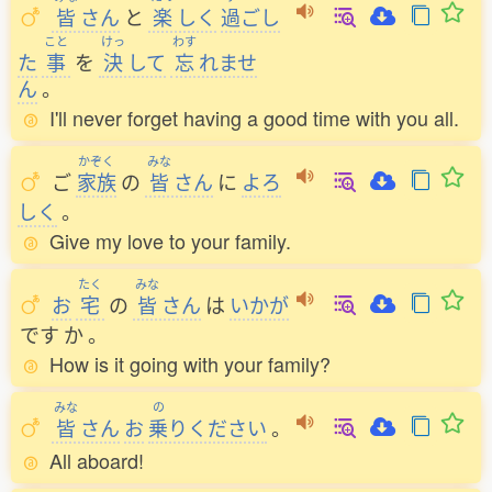
皆
さん
と
楽
しく
過
ごし
こと
けっ
わす
た
事
を
決
して
忘
れませ
ん
。
I'll never forget having a good time with you all.
かぞく
みな
ご
家族
の
皆
さん
に
よろ
しく
。
Give my love to your family.
たく
みな
お
宅
の
皆
さん
は
いかが
です
か
。
How is it going with your family?
みな
の
皆
さん
お
乗
りください
。
All aboard!