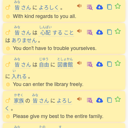
みな
皆
さん
に
よろしく
。
With kind regards to you all.
みな
しんぱい
皆
さん
は
心配
する
こと
は
ありません
。
You don't have to trouble yourselves.
みな
じゆう
としょかん
皆
さん
は
自由
に
図書館
い
に
入
れる
。
You can enter the library freely.
かぞく
みな
家族
の
皆
さん
に
よろし
く
。
Please give my best to the entire family.
みな
たの
す