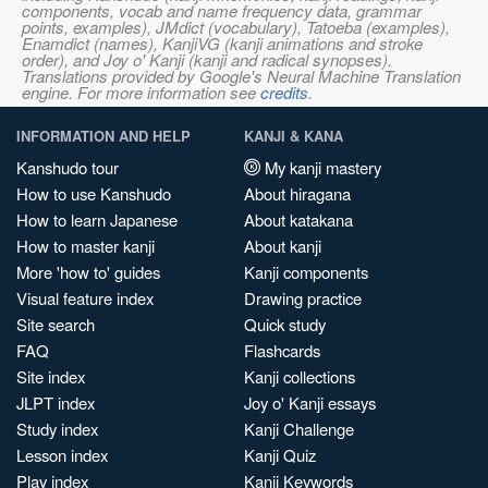
components, vocab and name frequency data, grammar
points, examples), JMdict (vocabulary), Tatoeba (examples),
Enamdict (names), KanjiVG (kanji animations and stroke
order), and Joy o' Kanji (kanji and radical synopses).
Translations provided by Google's Neural Machine Translation
engine. For more information see
credits
.
INFORMATION AND HELP
KANJI & KANA
Kanshudo tour
My kanji mastery
How to use Kanshudo
About hiragana
How to learn Japanese
About katakana
How to master kanji
About kanji
More 'how to' guides
Kanji components
Visual feature index
Drawing practice
Site search
Quick study
FAQ
Flashcards
Site index
Kanji collections
JLPT index
Joy o' Kanji essays
Study index
Kanji Challenge
Lesson index
Kanji Quiz
Play index
Kanji Keywords