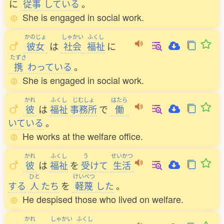
に
従事
している
。
She is engaged in social work.
かのじょ
しゃかい
ふくし
彼女
は
社会
福祉
に
たずさ
携
わっている
。
She is engaged in social work.
かれ
ふくし
じむしょ
はたら
彼
は
福祉
事務所
で
働
いている
。
He works at the welfare office.
かれ
ふくし
う
せいかつ
彼
は
福祉
を
受
けて
生活
ひと
けいべつ
する
人
たち
を
軽蔑
した
。
He despised those who lived on welfare.
かれ
しゃかい
ふくし