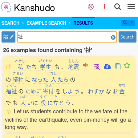
Kanshudo
SEARCH
EXAMPLE SEARCH
RESULTS
部
Search
26 examples found containing '祉'
わたし
がくせい
じしん
私
たち
学生
も
、
地震
ぎせい
ひと
の
犠牲
に
なった
人
たち
の
ふくし
きふ
かね
福祉
の
ために
寄付
を
しよ
う
。
わずか
な
お
金
おお
やく
た
で
も
大
いに
役
に
立
と
う
。
Let us students contribute to the welfare of the
victims of the earthquake; even pin-money will go a
long way.
かれ
せいさく
こくみん