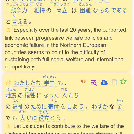
きょうそうりょく
いじ
りょうりつ
こんなん
競争力
維持
の
両立
は
困難
な
もの
である
い
と
言
える
。
Especially over the last 20 years, the purported
link between progressive welfare policies and
economic failure in the Northern European
countries seems to point to the difficulty of
sustaining both full social welfare and international
competitivity.
がくせい
わたしたち
学生
も
、
じしん
ぎせい
ひと
地震
の
犠牲
に
なった
人
たち
ふくし
きふ
かね
の
福祉
の
ために
寄付
を
しよ
う
。
わずか
な
金
おお
やくだ
で
も
大
いに
役立
と
う
。
Let us students contribute to the welfare of the
victims of the earthquake; even loose change will