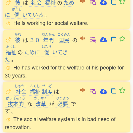
彼
は
社会
福祉
の
ため
はたら
に
働
いている
。
He is working for social welfare.
かれ
ねんかん
こくみん
彼
は
３０
年間
国民
の
ふくし
はたら
福祉
の
ために
働
いてき
た
。
He has worked for the welfare of his people for
30 years.
しゃかい
ふくし
せいど
社会
福祉
制度
は
ばっぽんてき
かいかく
ひつよう
抜本的
な
改革
が
必要
で
す
。
The social welfare system is in bad need of
renovation.