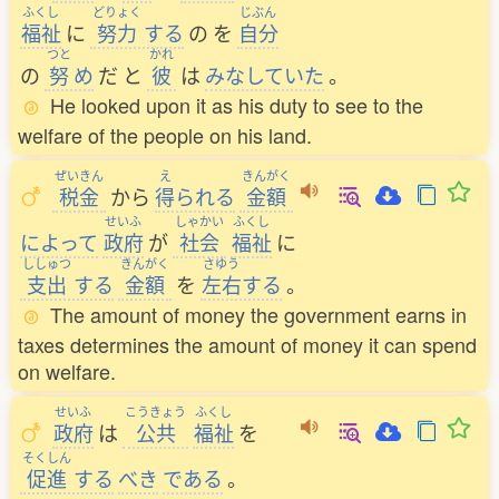
ふくし
どりょく
じぶん
福祉
に
努力
する
の
を
自分
つと
かれ
の
努
め
だ
と
彼
は
みなしていた
。
He looked upon it as his duty to see to the
welfare of the people on his land.
ぜいきん
え
きんがく
税金
から
得
られる
金額
せいふ
しゃかい
ふくし
によって
政府
が
社会
福祉
に
ししゅつ
きんがく
さゆう
支出
する
金額
を
左右
する
。
The amount of money the government earns in
taxes determines the amount of money it can spend
on welfare.
せいふ
こうきょう
ふくし
政府
は
公共
福祉
を
そくしん
促進
する
べき
である
。