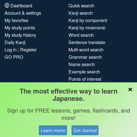
Dashboard
Quick search
Account & settings
Kanji search
My favorites
Kanji by component
My study points
Kanji by mnemonic
My study history
Word search
Daily Kanji
Sentence translate
Log in
|
Register
Multi-word search
GO PRO
Grammar search
Name search
Example search
Points of interest
×
Site search
The most effective way to learn
My search history
Japanese.
Search index
Sign up for FREE lessons, games, flashcards, and
Blog
more!
Jobs & opportunities
Privacy
Credits
Copyright ©
Learn more
Get started
Terms & conditions
Kanshudo 2025