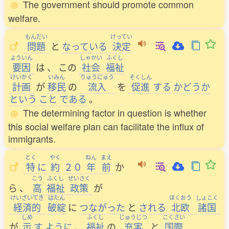
The government should promote common
welfare.
もんだい
けってい
問題
と
なっている
決定
よういん
しゃかい
ふくし
要因
は
、
この
社会
福祉
けいかく
いみん
りゅうにゅう
そくしん
計画
が
移民
の
流入
を
促進
する
かどうか
という
こと
である
。
The determining factor in question is whether
this social welfare plan can facilitate the influx of
immigrants.
とく
やく
ねん
まえ
特
に
約
２０
年
前
か
こう
ふくし
せいさく
ら
、
高
福祉
政策
が
けいざいてき
はたん
ほくおう
しょこく
経済的
破綻
に
つながった
と
される
北欧
諸国
しめ
ふくし
じゅうじつ
こくさい
が
示
す
ように
、
福祉
の
充実
と
国際