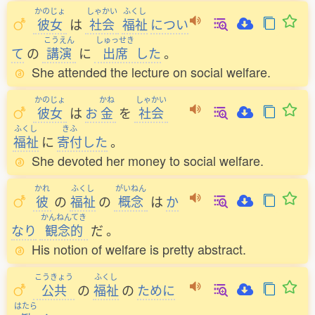
かのじょ
しゃかい
ふくし
彼女
は
社会
福祉
につい
こうえん
しゅっせき
て
の
講演
に
出席
した
。
She attended the lecture on social welfare.
かのじょ
かね
しゃかい
彼女
は
お
金
を
社会
ふくし
きふ
福祉
に
寄付
した
。
She devoted her money to social welfare.
かれ
ふくし
がいねん
彼
の
福祉
の
概念
は
か
かんねんてき
なり
観念的
だ
。
His notion of welfare is pretty abstract.
こうきょう
ふくし
公共
の
福祉
の
ために
はたら