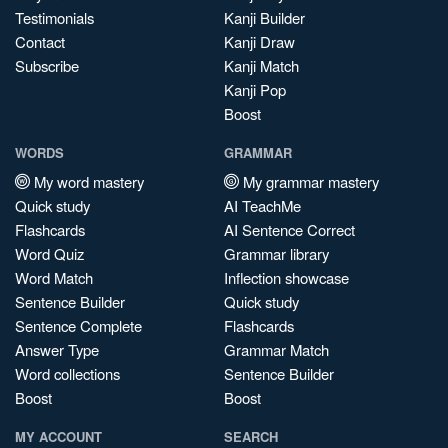
Testimonials
Kanji Builder
Contact
Kanji Draw
Subscribe
Kanji Match
Kanji Pop
Boost
WORDS
GRAMMAR
My word mastery
My grammar mastery
Quick study
AI TeachMe
Flashcards
AI Sentence Correct
Word Quiz
Grammar library
Word Match
Inflection showcase
Sentence Builder
Quick study
Sentence Complete
Flashcards
Answer Type
Grammar Match
Word collections
Sentence Builder
Boost
Boost
MY ACCOUNT
SEARCH