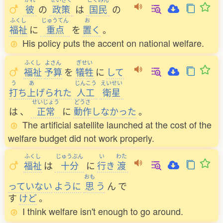
彼
の
政策
は
国民
の
ふくし
じゅうてん
お
福祉
に
重点
を
置
く
。
His policy puts the accent on national welfare.
ふくし
よさん
ぎせい
福祉
予算
を
犠牲
に
して
う
あ
じんこう
えいせい
打
ち
上
げられた
人工
衛星
せいじょう
どうさ
は
、
正常
に
動作
しなかった
。
The artificial satellite launched at the cost of the
welfare budget did not work properly.
ふくし
じゅうぶん
い
わた
福祉
は
十分
に
行
き
渡
おも
っていない
ように
思
う
ん
で
す
けど
。
I think welfare isn't enough to go around.