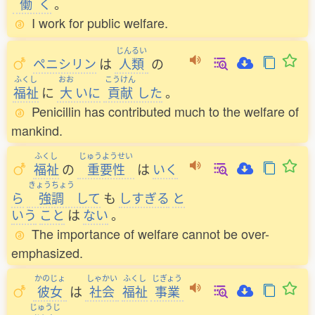
働
く
。
I work for public welfare.
じんるい
ペニシリン
は
人類
の
ふくし
おお
こうけん
福祉
に
大
いに
貢献
した
。
Penicillin has contributed much to the welfare of
mankind.
ふくし
じゅうようせい
福祉
の
重要性
は
いく
きょうちょう
ら
強調
して
も
しすぎる
と
いう
こと
は
ない
。
The importance of welfare cannot be over-
emphasized.
かのじょ
しゃかい
ふくし
じぎょう
彼女
は
社会
福祉
事業
じゅうじ