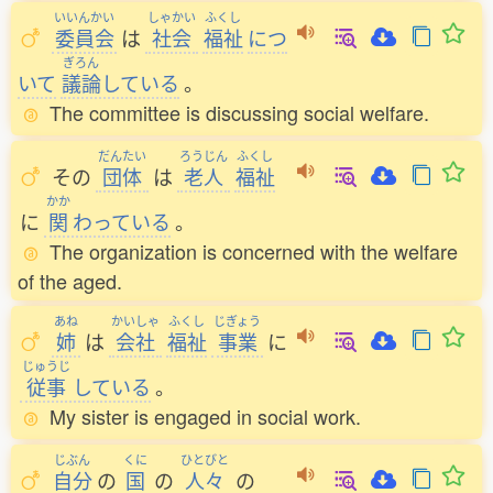
いいんかい
しゃかい
ふくし
委員会
は
社会
福祉
につ
ぎろん
いて
議論
している
。
The committee is discussing social welfare.
だんたい
ろうじん
ふくし
その
団体
は
老人
福祉
かか
に
関
わっている
。
The organization is concerned with the welfare
of the aged.
あね
かいしゃ
ふくし
じぎょう
姉
は
会社
福祉
事業
に
じゅうじ
従事
している
。
My sister is engaged in social work.
じぶん
くに
ひとびと
自分
の
国
の
人々
の