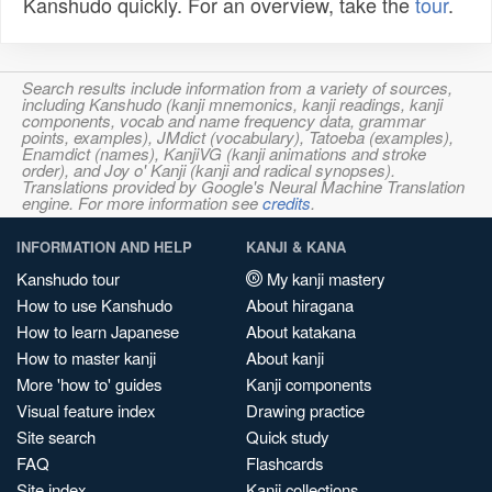
Kanshudo quickly. For an overview, take the
tour
.
Search results include information from a variety of sources,
including Kanshudo (kanji mnemonics, kanji readings, kanji
components, vocab and name frequency data, grammar
points, examples), JMdict (vocabulary), Tatoeba (examples),
Enamdict (names), KanjiVG (kanji animations and stroke
order), and Joy o' Kanji (kanji and radical synopses).
Translations provided by Google's Neural Machine Translation
engine. For more information see
credits
.
INFORMATION AND HELP
KANJI & KANA
Kanshudo tour
My kanji mastery
How to use Kanshudo
About hiragana
How to learn Japanese
About katakana
How to master kanji
About kanji
More 'how to' guides
Kanji components
Visual feature index
Drawing practice
Site search
Quick study
FAQ
Flashcards
Site index
Kanji collections