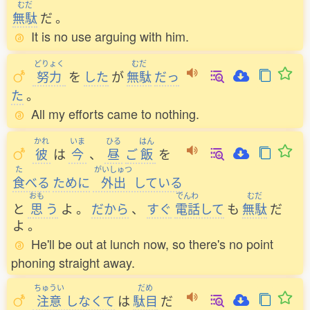
むだ
無駄
だ
。
It is no use arguing with him.
どりょく
むだ
努力
を
した
が
無駄
だっ
た
。
All my efforts came to nothing.
かれ
いま
ひる
はん
彼
は
今
、
昼
ご
飯
を
た
がいしゅつ
食
べる
ために
外出
している
おも
でんわ
むだ
と
思
う
よ
。
だから
、
すぐ
電話
して
も
無駄
だ
よ
。
He'll be out at lunch now, so there's no point
phoning straight away.
ちゅうい
だめ
注意
しなくて
は
駄目
だ