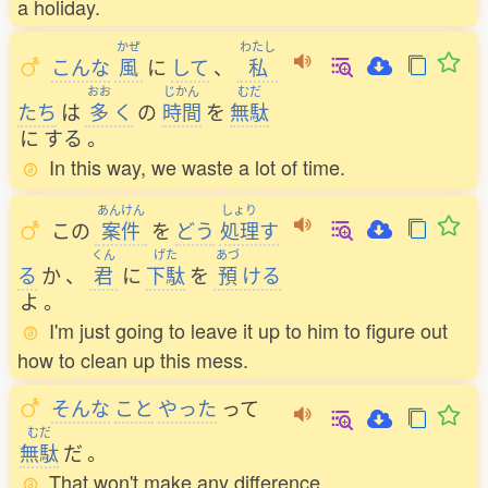
a holiday.
かぜ
わたし
こんな
風
に
して
、
私
おお
じかん
むだ
たち
は
多
く
の
時間
を
無駄
に
する
。
In this way, we waste a lot of time.
あんけん
しょり
この
案件
を
どう
処理
す
くん
げた
あづ
る
か
、
君
に
下駄
を
預
ける
よ
。
I'm just going to leave it up to him to figure out
how to clean up this mess.
そんな
こと
やった
って
むだ
無駄
だ
。
That won't make any difference.