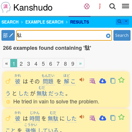
Kanshudo
SEARCH
EXAMPLE SEARCH
RESULTS
部
Search
266 examples found containing '駄'
«
»
1
2
3
4
5
6
7
8
9
かれ
もんだい
ほど
彼
は
その
問題
を
解
こ
むだ
う
と
した
が
無駄
だった
。
He tried in vain to solve the problem.
かれ
じかん
むだ
彼
は
時間
を
無駄
に
した
こうかい
こと
を
後悔
している
。