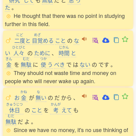
研究
して
も
無駄
だ
と
思
っ
た
。
He thought that there was no point in studying
further in this field.
にど
めざ
二度
と
目覚
める
こと
の
な
ひとびと
じかん
い
人々
の
ために
、
時間
と
きん
むだ
つか
金
を
無駄
に
使
う
べき
で
は
ない
の
です
。
They should not waste time and money on
people who will never wake up again.
かね
な
お
金
が
無
い
の
だ
から
、
きゅうじつ
かんが
休日
の
こと
を
考
えて
も
むだ
無駄
だ
よ
。
Since we have no money, it's no use thinking of