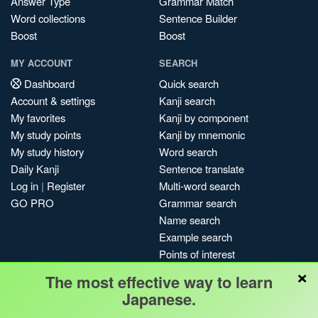
Answer Type
Grammar Match
Word collections
Sentence Builder
Boost
Boost
MY ACCOUNT
SEARCH
Dashboard
Quick search
Account & settings
Kanji search
My favorites
Kanji by component
My study points
Kanji by mnemonic
My study history
Word search
Daily Kanji
Sentence translate
Log in
|
Register
Multi-word search
GO PRO
Grammar search
Name search
Example search
Points of interest
×
Site search
The most effective way to learn
My search history
Japanese.
Search index