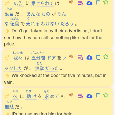
広告
に
乗
せられて
は
だめ
駄目
だ
。
あんな
もの
が
そん
ねだん
う
な
値段
で
売
れる
わけない
だろう
。
Don't get taken in by their advertising; I don't
see how they can sell something like that for that
price.
われわれ
ごふんかん
我々
は
五分間
ドア
を
ノ
むだ
ックした
が
、
無駄
だった
。
We knocked at the door for five minutes, but in
vain.
かれ
たす
もと
彼
に
助
け
を
求
めて
も
むだ
無駄
だ
。
It's no use asking him for help.