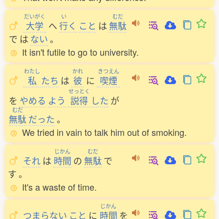
だいがく
い
むだ
大学
へ
行
く
こと
は
無駄
で
は
ない
。
It isn't futile to go to university.
わたし
かれ
きつえん
私
たち
は
彼
に
喫煙
せっとく
を
やめる
よう
説得
した
が
むだ
無駄
だった
。
We tried in vain to talk him out of smoking.
じかん
むだ
それ
は
時間
の
無駄
で
す
。
It's a waste of time.
じかん
つまらない
こと
に
時間
を