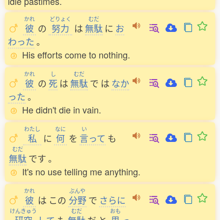
idle pastimes.
かれ
どりょく
むだ
彼
の
努力
は
無駄
に
お
わった
。
His efforts come to nothing.
かれ
し
むだ
彼
の
死
は
無駄
で
は
なか
った
。
He didn't die in vain.
わたし
なに
い
私
に
何
を
言
って
も
むだ
無駄
です
。
It's no use telling me anything.
かれ
ぶんや
彼
は
この
分野
で
さらに
けんきゅう
むだ
おも