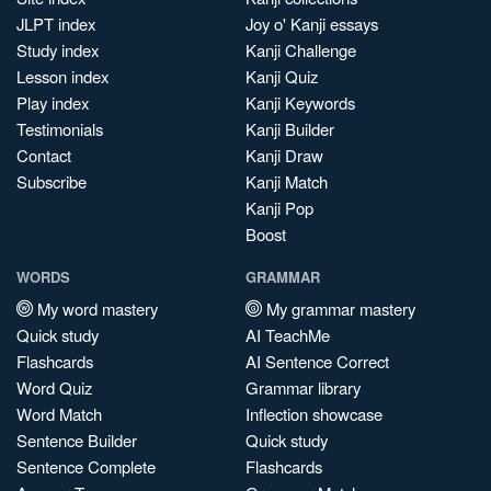
JLPT index
Joy o' Kanji essays
Study index
Kanji Challenge
Lesson index
Kanji Quiz
Play index
Kanji Keywords
Testimonials
Kanji Builder
Contact
Kanji Draw
Subscribe
Kanji Match
Kanji Pop
Boost
WORDS
GRAMMAR
My word mastery
My grammar mastery
Quick study
AI TeachMe
Flashcards
AI Sentence Correct
Word Quiz
Grammar library
Word Match
Inflection showcase
Sentence Builder
Quick study
Sentence Complete
Flashcards