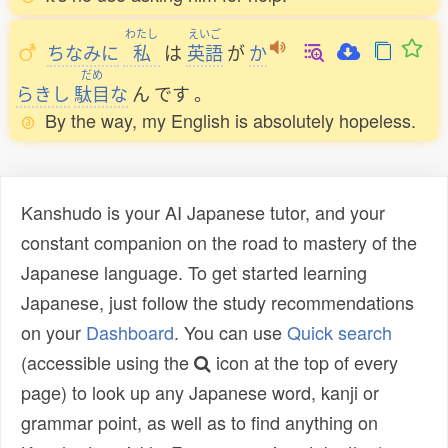
わたし
えいご
ちなみに
私
は
英語
が
か
だめ
らきし
駄目
な
ん
です
。
By the way, my English is absolutely hopeless.
Kanshudo is your AI Japanese tutor, and your
constant companion on the road to mastery of the
Japanese language. To get started learning
Japanese, just follow the study recommendations
on your
Dashboard
. You can use
Quick search
(accessible using the
icon at the top of every
page) to look up any Japanese word, kanji or
grammar point, as well as to find anything on