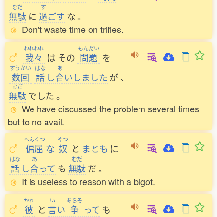
むだ
す
無駄
に
過
ごす
な
。
Don't waste time on trifles.
われわれ
もんだい
我々
は
その
問題
を
すうかい
はな
あ
数回
話
し
合
いしました
が
、
むだ
無駄
でした
。
We have discussed the problem several times
but to no avail.
へんくつ
やつ
偏屈
な
奴
と
まとも
に
はな
あ
むだ
話
し
合
って
も
無駄
だ
。
It is useless to reason with a bigot.
かれ
い
あらそ
彼
と
言
い
争
って
も