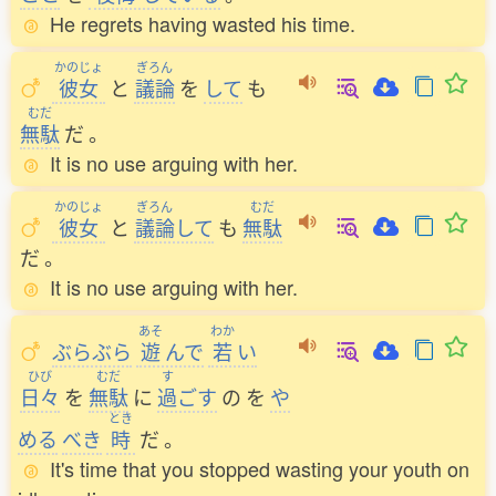
He regrets having wasted his time.
かのじょ
ぎろん
彼女
と
議論
を
して
も
むだ
無駄
だ
。
It is no use arguing with her.
かのじょ
ぎろん
むだ
彼女
と
議論
して
も
無駄
だ
。
It is no use arguing with her.
あそ
わか
ぶらぶら
遊
んで
若
い
ひび
むだ
す
日々
を
無駄
に
過
ごす
の
を
や
とき
める
べき
時
だ
。
It's time that you stopped wasting your youth on