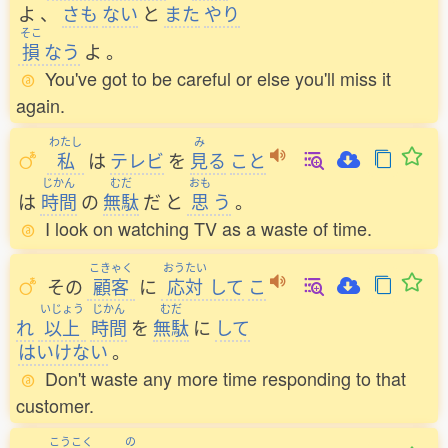
よ
、
さも
ない
と
また
やり
そこ
損
なう
よ
。
You've got to be careful or else you'll miss it
again.
わたし
み
私
は
テレビ
を
見
る
こと
じかん
むだ
おも
は
時間
の
無駄
だ
と
思
う
。
I look on watching TV as a waste of time.
こきゃく
おうたい
その
顧客
に
応対
して
こ
いじょう
じかん
むだ
れ
以上
時間
を
無駄
に
して
はいけない
。
Don't waste any more time responding to that
customer.
こうこく
の