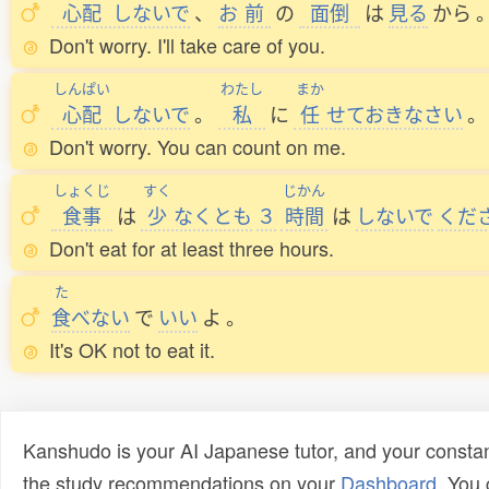
心配
しないで
、
お
前
の
面倒
は
見
る
から
Don't worry. I'll take care of you.
しんぱい
わたし
まか
心配
しないで
。
私
に
任
せておきなさい
。
Don't worry. You can count on me.
しょくじ
すく
じかん
食事
は
少
なくとも
３
時間
は
しないで
くだ
Don't eat for at least three hours.
た
食
べない
で
いい
よ
。
It's OK not to eat it.
Kanshudo is your AI Japanese tutor, and your constan
the study recommendations on your
Dashboard
. You