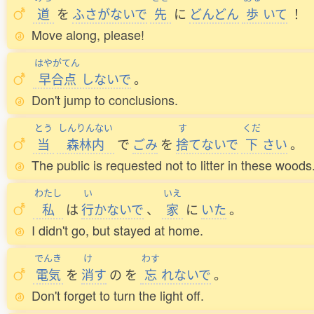
道
を
ふさがないで
先
に
どんどん
歩
いて
！
Move along, please!
はやがてん
早合点
しないで
。
Don't jump to conclusions.
とう
しんりんない
す
くだ
当
森林内
で
ごみ
を
捨
てないで
下
さい
。
The public is requested not to litter in these woods
わたし
い
いえ
私
は
行
かないで
、
家
に
いた
。
I didn't go, but stayed at home.
でんき
け
わす
電気
を
消
す
の
を
忘
れないで
。
Don't forget to turn the light off.