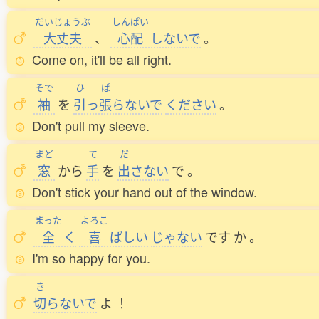
だいじょうぶ
しんぱい
大丈夫
、
心配
しないで
。
Come on, it'll be all right.
そで
ひ
ぱ
袖
を
引
っ
張
らないで
ください
。
Don't pull my sleeve.
まど
て
だ
窓
から
手
を
出
さない
で
。
Don't stick your hand out of the window.
まった
よろこ
全
く
喜
ばしい
じゃない
です
か
。
I'm so happy for you.
き
切
らないで
よ
！