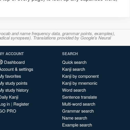
s, vocab and name frequency data, grammar points, examples),
adical synopses). Translations provided by Google's Neural
MY ACCOUNT
SEARCH
Dashboard
Quick search
Account & settings
Kanji search
My favorites
Kanji by component
My study points
Kanji by mnemonic
My study history
Word search
Daily Kanji
Sentence translate
Log in
|
Register
Multi-word search
GO PRO
Grammar search
Name search
Example search