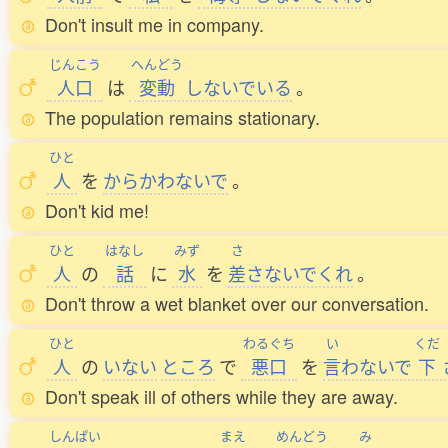
Don't insult me in company.
じんこう
へんどう
人口
は
変動
しないでいる
。
The population remains stationary.
ひと
人
を
からかわないで
。
Don't kid me!
ひと
はなし
みず
さ
人
の
話
に
水
を
差
さないでくれ
。
Don't throw a wet blanket over our conversation.
ひと
わるぐち
い
くだ
人
の
いない
ところ
で
悪口
を
言
わないで
下
Don't speak ill of others while they are away.
しんぱい
まえ
めんどう
み