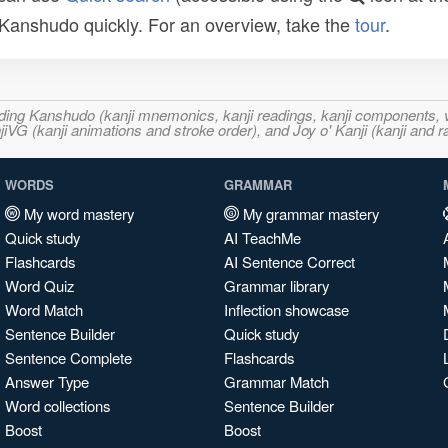
n Kanshudo quickly. For an overview, take the
tour
.
ncluding Kanshudo (kanji mnemonics, kanji readings, kanji component
VG (kanji animations and stroke order), and Joy o' Kanji (kanji and r
WORDS
GRAMMAR
My word mastery
My grammar mastery
Quick study
AI TeachMe
Flashcards
AI Sentence Correct
Word Quiz
Grammar library
Word Match
Inflection showcase
Sentence Builder
Quick study
Sentence Complete
Flashcards
Answer Type
Grammar Match
Word collections
Sentence Builder
Boost
Boost