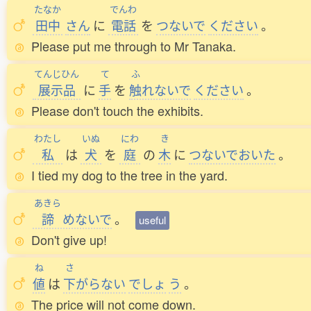
たなか
でんわ
田中
さん
に
電話
を
つないで
ください
。
Please put me through to Mr Tanaka.
てんじひん
て
ふ
展示品
に
手
を
触
れないで
ください
。
Please don't touch the exhibits.
わたし
いぬ
にわ
き
私
は
犬
を
庭
の
木
に
つないでおいた
。
I tied my dog to the tree in the yard.
あきら
諦
めないで
。
useful
Don't give up!
ね
さ
値
は
下
がらない
でしょ
う
。
The price will not come down.