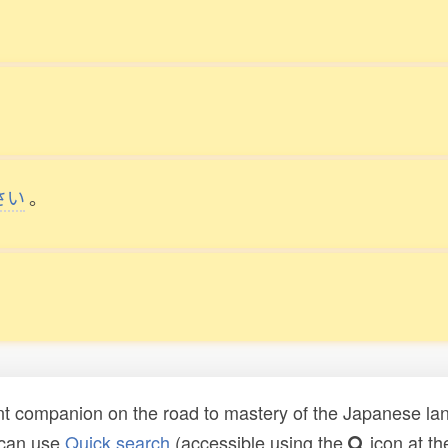
。
さい
。
t companion on the road to mastery of the Japanese lang
 can use
Quick search
(accessible using the
icon at th