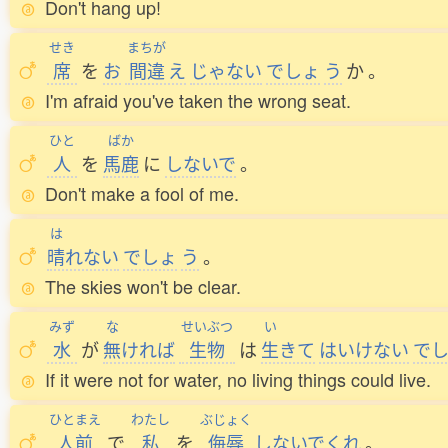
Don't hang up!
せき
まちが
席
を
お
間違
え
じゃない
でしょ
う
か
。
I'm afraid you've taken the wrong seat.
ひと
ばか
人
を
馬鹿
に
しないで
。
Don't make a fool of me.
は
晴
れない
でしょ
う
。
The skies won't be clear.
みず
な
せいぶつ
い
水
が
無
ければ
生物
は
生
きて
はいけない
で
If it were not for water, no living things could live.
ひとまえ
わたし
ぶじょく
人前
で
私
を
侮辱
しないでくれ
。