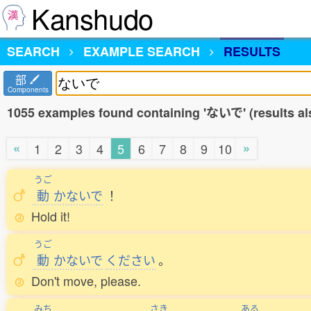
Kanshudo
SEARCH
EXAMPLE SEARCH
RESULTS
部
Components
1055 examples found containing 'ないで' (results al
«
»
1
2
3
4
5
6
7
8
9
10
うご
動
かないで
！
Hold it!
うご
動
かないで
ください
。
Don't move, please.
みち
さき
ある