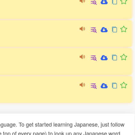
uage. To get started learning Japanese, just follow
e top of every page) to look up any Japanese word,