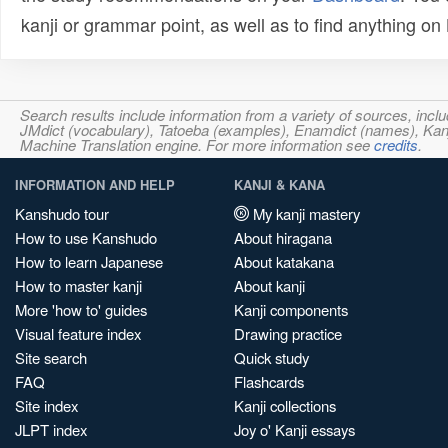
kanji or grammar point, as well as to find anything o
Search results include information from a variety of sources, i
JMdict (vocabulary), Tatoeba (examples), Enamdict (names), Kanji
Machine Translation engine. For more information see
credits
.
INFORMATION AND HELP
KANJI & KANA
Kanshudo tour
My kanji mastery
How to use Kanshudo
About hiragana
How to learn Japanese
About katakana
How to master kanji
About kanji
More 'how to' guides
Kanji components
Visual feature index
Drawing practice
Site search
Quick study
FAQ
Flashcards
Site index
Kanji collections
JLPT index
Joy o' Kanji essays