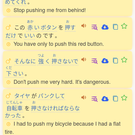
めてくれ
。
Stop pushing me from behind!
あか
お
この
赤
い
ボタン
を
押
す
だけ
で
いい
の
です
。
You have only to push this red button.
つよ
お
そんなに
強
く
押
さないで
くだ
下
さい
。
Don't push me very hard. It's dangerous.
タイヤ
が
パンクして
じてんしゃ
お
自転車
を
押
さなければならな
かった
。
I had to push my bicycle because I had a flat
tire.