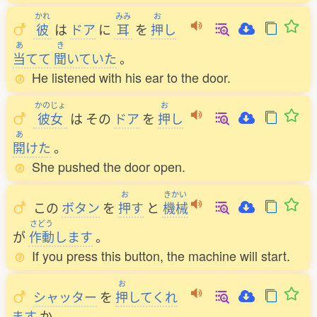
かれ
みみ
お
彼
は
ドア
に
耳
を
押
し
あ
き
当
てて
聞
いていた
。
He listened with his ear to the door.
かのじょ
お
彼女
は
その
ドア
を
押
し
あ
開
けた
。
She pushed the door open.
お
きかい
この
ボタン
を
押
す
と
機械
さどう
が
作動
します
。
If you press this button, the machine will start.
お
シャッター
を
押
してくれ
ます
か
。