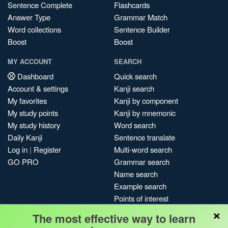
Sentence Complete
Flashcards
Answer Type
Grammar Match
Word collections
Sentence Builder
Boost
Boost
MY ACCOUNT
SEARCH
Dashboard
Quick search
Account & settings
Kanji search
My favorites
Kanji by component
My study points
Kanji by mnemonic
My study history
Word search
Daily Kanji
Sentence translate
Log in
|
Register
Multi-word search
GO PRO
Grammar search
Name search
Example search
Points of interest
×
Site search
The most effective way to learn
My search history