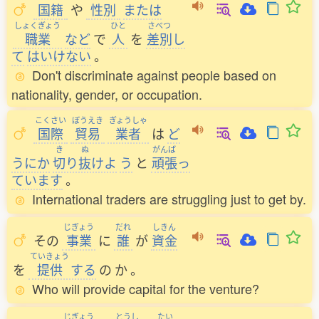
国籍
や
性別
または
しょくぎょう
ひと
さべつ
職業
など
で
人
を
差別
し
て
はいけない
。
Don't discriminate against people based on
nationality, gender, or occupation.
こくさい
ぼうえき
ぎょうしゃ
国際
貿易
業者
は
ど
き
ぬ
がんば
うにか
切
り
抜
けよ
う
と
頑張
っ
ています
。
International traders are struggling just to get by.
じぎょう
だれ
しきん
その
事業
に
誰
が
資金
ていきょう
を
提供
する
の
か
。
Who will provide capital for the venture?
じぎょう
とうし
たい