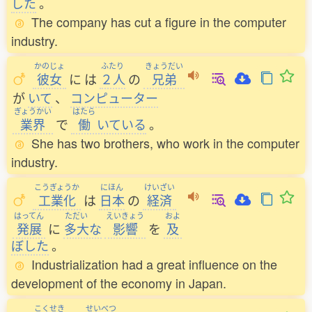
した
。
The company has cut a figure in the computer
industry.
かのじょ
ふたり
きょうだい
彼女
に
は
２人
の
兄弟
が
いて
、
コンピューター
ぎょうかい
はたら
業界
で
働
いている
。
She has two brothers, who work in the computer
industry.
こうぎょうか
にほん
けいざい
工業化
は
日本
の
経済
はってん
ただい
えいきょう
およ
発展
に
多大
な
影響
を
及
ぼした
。
Industrialization had a great influence on the
development of the economy in Japan.
こくせき
せいべつ