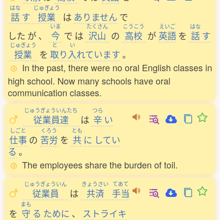
はな
じゅぎょう
話
す
授業
は
ありません
で
いま
たくさん
こうこう
えいご
はな
した
が
、
今
で
は
沢山
の
高校
が
英語
を
話
す
じゅぎょう
と
い
授業
を
取
り
入
れています
。
In the past, there were no oral English classes in
high school. Now many schools have oral
communication classes.
じゅうぎょういんたち
つら
従業員達
は
辛
い
しごと
くろう
とも
仕事
の
苦労
を
共
に
してい
る
。
The employees share the burden of toil.
じゅうぎょういん
きょうさい
てあて
従業員
は
共済
手当
まも
を
守
る
ために
、
ストライキ