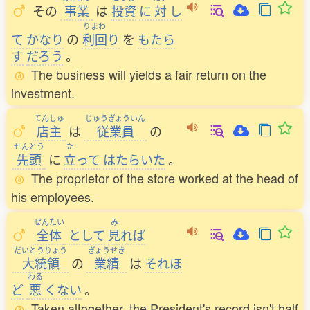
その
事業
は
投資
に
対
し
りまわ
て
かなり
の
利回
り
を
もたら
す
だろう
。
The business will yields a fair return on the
investment.
てんしゅ
じゅうぎょういん
店主
は
従業員
の
せんとう
た
先頭
に
立
って
はたらいた
。
The proprietor of the store worked at the head of
his employees.
ぜんたい
み
全体
として
見
れば
だいとうりょう
ぎょうせき
大統領
の
業績
は
それほ
わる
ど
悪
くない
。
Taken altogether, the President's record isn't half