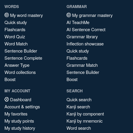
WORDS
GRAMMAR
My word mastery
My grammar mastery
Quick study
AI TeachMe
Flashcards
AI Sentence Correct
Word Quiz
Grammar library
Word Match
Inflection showcase
Sentence Builder
Quick study
Sentence Complete
Flashcards
Answer Type
Grammar Match
Word collections
Sentence Builder
Boost
Boost
MY ACCOUNT
SEARCH
Dashboard
Quick search
Account & settings
Kanji search
My favorites
Kanji by component
My study points
Kanji by mnemonic
My study history
Word search