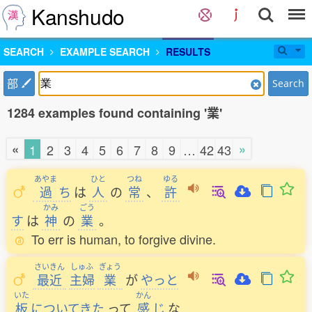
Kanshudo
SEARCH
EXAMPLE SEARCH
RESULTS
部
Search
1284 examples found containing '業'
«
»
1
2
3
4
5
6
7
8
9
…
42
43
あやま
ひと
つね
ゆる
過
ち
は
人
の
常
、
許
かみ
ごう
す
は
神
の
業
。
To err is human, to forgive divine.
さいきん
しゅふ
ぎょう
最近
主婦
業
が
やっと
いた
かん
板
についてきた
って
感
じ
な