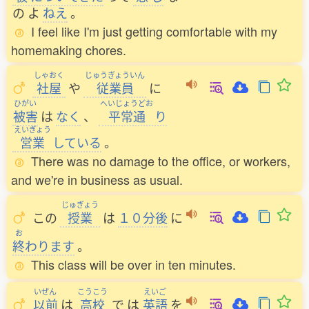
の
よ
ねえ
。
I feel like I'm just getting comfortable with my
homemaking chores.
しゃおく
じゅうぎょういん
社屋
や
従業員
に
ひがい
へいじょうどお
被害
は
なく
、
平常通
り
えいぎょう
営業
している
。
There was no damage to the office, or workers,
and we're in business as usual.
じゅぎょう
この
授業
は
１０分後
に
お
終
わります
。
This class will be over in ten minutes.
いぜん
こうこう
えいご
以前
は
高校
で
は
英語
を