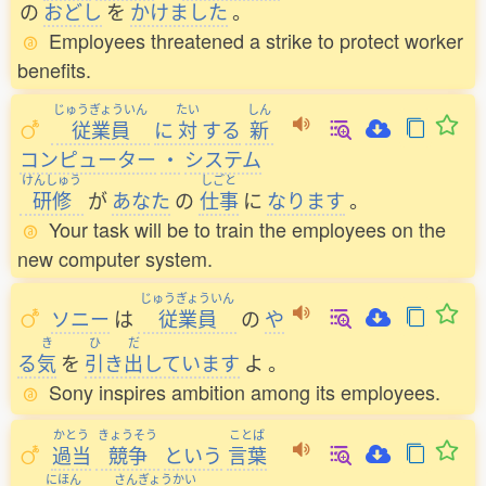
の
おどし
を
かけました
。
Employees threatened a strike to protect worker
benefits.
じゅうぎょういん
たい
しん
従業員
に
対
する
新
コンピューター
・
システム
けんしゅう
しごと
研修
が
あなた
の
仕事
に
なります
。
Your task will be to train the employees on the
new computer system.
じゅうぎょういん
ソニー
は
従業員
の
や
き
ひ
だ
る
気
を
引
き
出
しています
よ
。
Sony inspires ambition among its employees.
かとう
きょうそう
ことば
過当
競争
という
言葉
にほん
さんぎょうかい