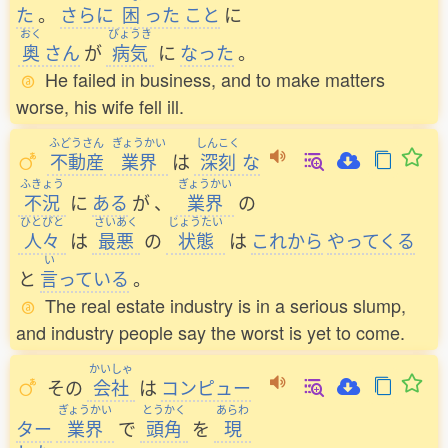
た
。
さらに
困
った
こと
に
おく
びょうき
奥
さん
が
病気
に
なった
。
He failed in business, and to make matters
worse, his wife fell ill.
ふどうさん
ぎょうかい
しんこく
不動産
業界
は
深刻
な
ふきょう
ぎょうかい
不況
に
ある
が
、
業界
の
ひとびと
さいあく
じょうたい
人々
は
最悪
の
状態
は
これから
やってくる
い
と
言
っている
。
The real estate industry is in a serious slump,
and industry people say the worst is yet to come.
かいしゃ
その
会社
は
コンピュー
ぎょうかい
とうかく
あらわ
ター
業界
で
頭角
を
現