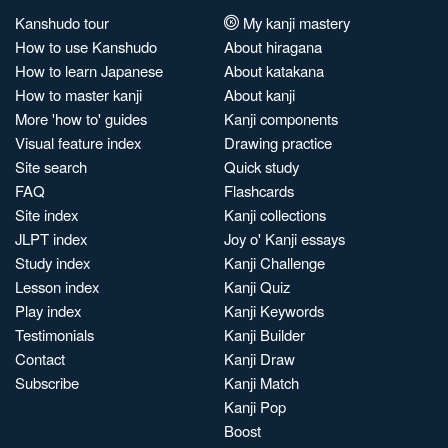
Kanshudo tour
My kanji mastery
How to use Kanshudo
About hiragana
How to learn Japanese
About katakana
How to master kanji
About kanji
More 'how to' guides
Kanji components
Visual feature index
Drawing practice
Site search
Quick study
FAQ
Flashcards
Site index
Kanji collections
JLPT index
Joy o' Kanji essays
Study index
Kanji Challenge
Lesson index
Kanji Quiz
Play index
Kanji Keywords
Testimonials
Kanji Builder
Contact
Kanji Draw
Subscribe
Kanji Match
Kanji Pop
Boost