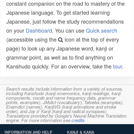
constant companion on the road to mastery of the
Japanese language. To get started learning
Japanese, just follow the study recommendations
on your
Dashboard
. You can use
Quick search
(accessible using the
icon at the top of every
page) to look up any Japanese word, kanji or
grammar point, as well as to find anything on
Kanshudo quickly. For an overview, take the
tour
.
Search results include information from a variety of sources,
including Kanshudo (kanji mnemonics, kanji readings, kanji
components, vocab and name frequency data, grammar
points, examples), JMdict (vocabulary), Tatoeba (examples),
Enamdict (names), KanjiVG (kanji animations and stroke
order), and Joy o' Kanji (kanji and radical synopses).
Translations provided by Google's Neural Machine Translation
engine. For more information see
credits
.
INFORMATION AND HELP
KANJI & KANA