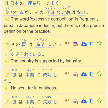
は
日本
の
産業界
で
よく
つか
せいかく
ていぎ
使
われる
が
、
その
正確
な
定義
は
ない
。
The word 'excessive competition' is frequently
used in Japanese industry, but there is not a precise
definition of the practice.
くに
さんぎょう
その
国
は
産業
によっ
ささ
て
支
えられている
。
The country is supported by industry.
かれ
じぎょう
せいこう
彼
は
事業
に
成功
し
た
。
He went far in business.
かれ
じぎょう
しっぱい
彼
は
事業
に
失敗
し
こま