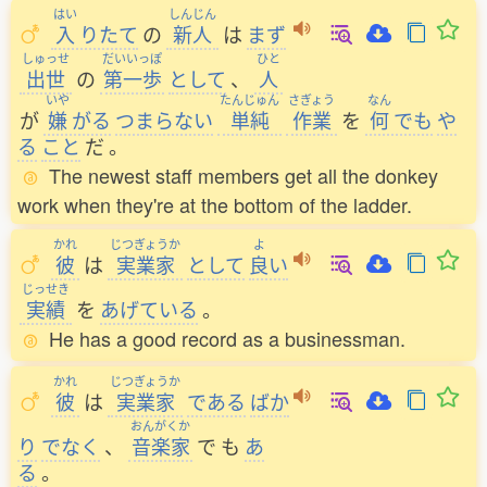
はい
しんじん
入
りたて
の
新人
は
まず
しゅっせ
だいいっぽ
ひと
出世
の
第一歩
として
、
人
いや
たんじゅん
さぎょう
なん
が
嫌
がる
つまらない
単純
作業
を
何
でも
や
る
こと
だ
。
The newest staff members get all the donkey
work when they're at the bottom of the ladder.
かれ
じつぎょうか
よ
彼
は
実業家
として
良
い
じっせき
実績
を
あげている
。
He has a good record as a businessman.
かれ
じつぎょうか
彼
は
実業家
である
ばか
おんがくか
り
でなく
、
音楽家
で
も
あ
る
。