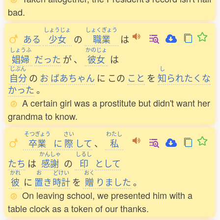
bad.
しょうじょ
しょくぎょう
ある
少女
の
職業
は
しょうふ
かのじょ
娼婦
だった
が
、
彼女
は
じぶん
し
自分
の
お
ばあちゃん
に
この
こと
を
知
られたくな
かった
。
A certain girl was a prostitute but didn't want her
grandma to know.
そつぎょう
さい
わたし
卒業
に
際
して
、
私
かんしゃ
しるし
たち
は
感謝
の
印
として
かれ
お
どけい
おく
彼
に
置
き
時計
を
贈
りました
。
On leaving school, we presented him with a
table clock as a token of our thanks.