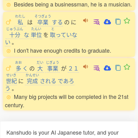
Besides being a businessman, he is a musician.
わたし
そつぎょう
私
は
卒業
する
の
に
じゅうぶん
たんい
と
十分
な
単位
を
取
っていな
い
。
I don't have enough credits to graduate.
おお
だい
じぎょう
多
く
の
大
事業
が
２１
せいき
かんせい
世紀
に
完成
される
であろ
う
。
Many big projects will be completed in the 21st
century.
Kanshudo is your AI Japanese tutor, and your