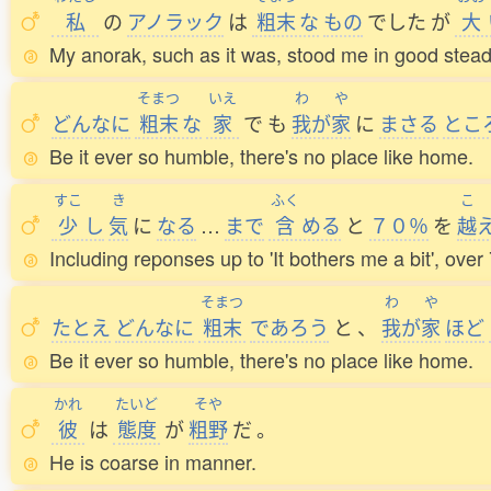
私
の
アノラック
は
粗末
な
もの
でした
が
大
My anorak, such as it was, stood me in good stead
そまつ
いえ
わ
や
どんなに
粗末
な
家
で
も
我
が
家
に
まさる
とこ
Be it ever so humble, there's no place like home.
すこ
き
ふく
こ
少
し
気
に
なる
…
まで
含
める
と
７０％
を
越
Including reponses up to 'It bothers me a bit', ov
そまつ
わ
や
たとえ
どんなに
粗末
であろう
と
、
我
が
家
ほど
Be it ever so humble, there's no place like home.
かれ
たいど
そや
彼
は
態度
が
粗野
だ
。
He is coarse in manner.