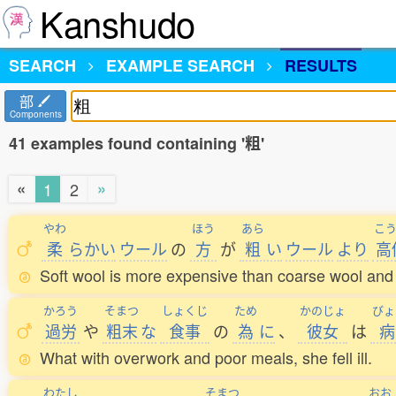
Kanshudo
SEARCH
EXAMPLE SEARCH
RESULTS
部
Components
41 examples found containing '粗'
«
»
1
2
やわ
ほう
あら
こ
柔
らかい
ウール
の
方
が
粗
い
ウール
より
高
Soft wool is more expensive than coarse wool and 
かろう
そまつ
しょくじ
ため
かのじょ
びょ
過労
や
粗末
な
食事
の
為
に
、
彼女
は
病
What with overwork and poor meals, she fell ill.
わたし
そまつ
おお