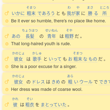
そまつ
わ
や
まさ
ところ
いかに
粗末
であろう
と
も
我
が
家
に
勝
る
所
Be it ever so humble, there's no place like home.
ちょうはつ
せいねん
そや
あの
長髪
の
青年
は
粗野
だ
。
That long-haired youth is rude.
かのじょ
かしゅ
そまつ
彼女
は
歌手
と
いって
も
お
粗末
な
もの
だ
。
She is a poor excuse for a singer.
かのじょ
あら
彼女
の
ドレス
は
きめ
の
粗
い
ウール
で
でき
Her dress was made of coarse wool.
かれ
そい
彼
は
粗衣
を
まとっていた
。