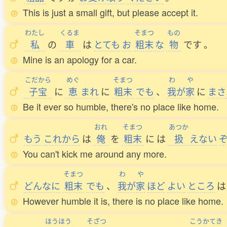
This is just a small gift, but please accept it.
わたし
くるま
そまつ
もの
私
の
車
は
とても
お
粗末
な
物
です
。
Mine is an apology for a car.
こだから
めぐ
そまつ
わ
や
子宝
に
恵
まれ
に
粗末
でも
、
我
が
家
に
まさ
Be it ever so humble, there's no place like home.
おれ
そまつ
あつか
もう
これから
は
俺
を
粗末
に
は
扱
えない
You can't kick me around any more.
そまつ
わ
や
どんなに
粗末
でも
、
我
が
家
ほど
よい
ところ
は
However humble it is, there is no place like home.
ほうほう
そざつ
こうかてき