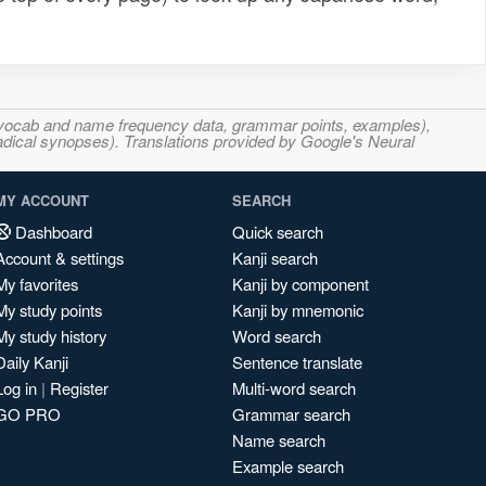
s, vocab and name frequency data, grammar points, examples),
adical synopses). Translations provided by Google's Neural
MY ACCOUNT
SEARCH
Dashboard
Quick search
Account & settings
Kanji search
My favorites
Kanji by component
My study points
Kanji by mnemonic
My study history
Word search
Daily Kanji
Sentence translate
Log in
|
Register
Multi-word search
GO PRO
Grammar search
Name search
Example search