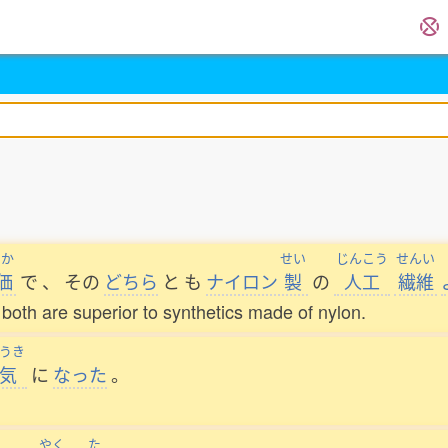
うか
せい
じんこう
せんい
価
で
、
その
どちら
と
も
ナイロン
製
の
人工
繊維
both are superior to synthetics made of nylon.
うき
気
に
なった
。
やく
た