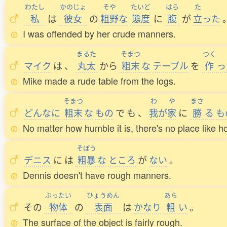
わたし
かのじょ
そや
たいど
はら
た
私
は
彼女
の
粗野
な
態度
に
腹
が
立
った
I was offended by her crude manners.
まるた
そまつ
つく
マイク
は
、
丸太
から
粗末
な
テーブル
を
作
っ
Mike made a rude table from the logs.
そまつ
わ
や
まさ
どんなに
粗末
な
もの
で
も
、
我
が
家
に
勝
る
も
No matter how humble it is, there's no place like 
そぼう
デニス
に
は
粗暴
な
ところ
が
ない
。
Dennis doesn't have rough manners.
ぶったい
ひょうめん
あら
その
物体
の
表面
は
かなり
粗
い
。
The surface of the object is fairly rough.