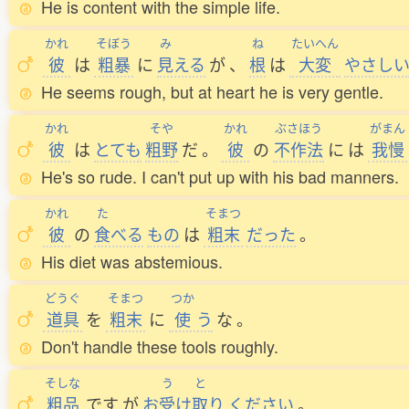
He is content with the simple life.
かれ
そぼう
み
ね
たいへん
彼
は
粗暴
に
見
える
が
、
根
は
大変
やさし
He seems rough, but at heart he is very gentle.
かれ
そや
かれ
ぶさほう
がまん
彼
は
とても
粗野
だ
。
彼
の
不作法
に
は
我慢
He's so rude. I can't put up with his bad manners.
かれ
た
そまつ
彼
の
食
べる
もの
は
粗末
だった
。
His diet was abstemious.
どうぐ
そまつ
つか
道具
を
粗末
に
使
う
な
。
Don't handle these tools roughly.
そしな
う
と
粗品
です
が
お
受
け
取
り
ください
。