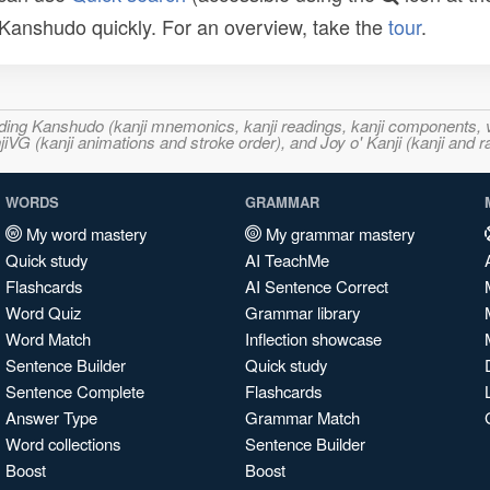
n Kanshudo quickly. For an overview, take the
tour
.
ncluding Kanshudo (kanji mnemonics, kanji readings, kanji component
VG (kanji animations and stroke order), and Joy o' Kanji (kanji and r
WORDS
GRAMMAR
My word mastery
My grammar mastery
Quick study
AI TeachMe
Flashcards
AI Sentence Correct
Word Quiz
Grammar library
Word Match
Inflection showcase
Sentence Builder
Quick study
Sentence Complete
Flashcards
Answer Type
Grammar Match
Word collections
Sentence Builder
Boost
Boost