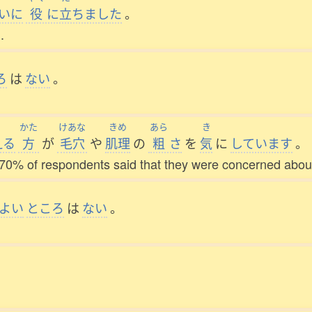
いに
役
に
立
ちました
。
.
ろ
は
ない
。
かた
けあな
きめ
あら
き
える
方
が
毛穴
や
肌理
の
粗
さ
を
気
に
しています
。
er 70% of respondents said that they were concerned about
よい
ところ
は
ない
。