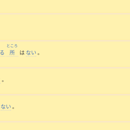
ところ
る
所
は
ない
。
ぞ
。
ない
。