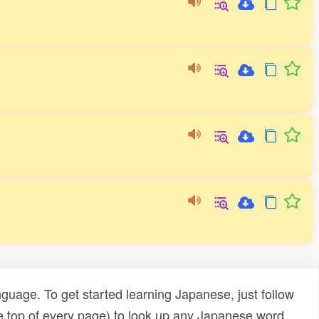
uage. To get started learning Japanese, just follow
e top of every page) to look up any Japanese word,