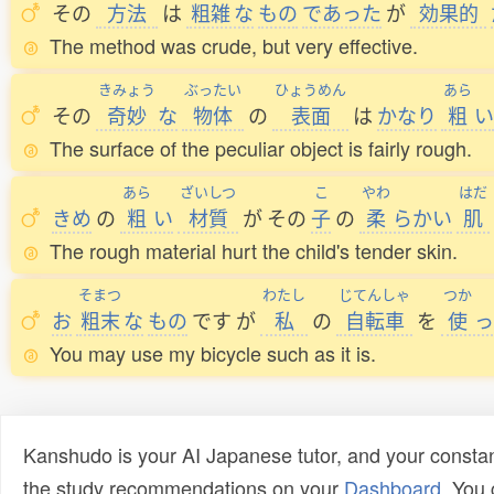
その
方法
は
粗雑
な
もの
であった
が
効果的
The method was crude, but very effective.
きみょう
ぶったい
ひょうめん
あら
その
奇妙
な
物体
の
表面
は
かなり
粗
い
The surface of the peculiar object is fairly rough.
あら
ざいしつ
こ
やわ
はだ
きめ
の
粗
い
材質
が
その
子
の
柔
らかい
肌
The rough material hurt the child's tender skin.
そまつ
わたし
じてんしゃ
つか
お
粗末
な
もの
です
が
私
の
自転車
を
使
っ
You may use my bicycle such as it is.
Kanshudo is your AI Japanese tutor, and your constan
the study recommendations on your
Dashboard
. You