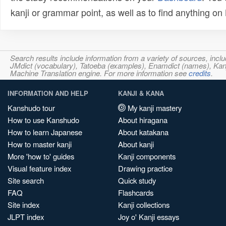
kanji or grammar point, as well as to find anything o
Search results include information from a variety of sources, i
JMdict (vocabulary), Tatoeba (examples), Enamdict (names), Kanji
Machine Translation engine. For more information see
credits
.
INFORMATION AND HELP
KANJI & KANA
Kanshudo tour
My kanji mastery
How to use Kanshudo
About hiragana
How to learn Japanese
About katakana
How to master kanji
About kanji
More 'how to' guides
Kanji components
Visual feature index
Drawing practice
Site search
Quick study
FAQ
Flashcards
Site index
Kanji collections
JLPT index
Joy o' Kanji essays