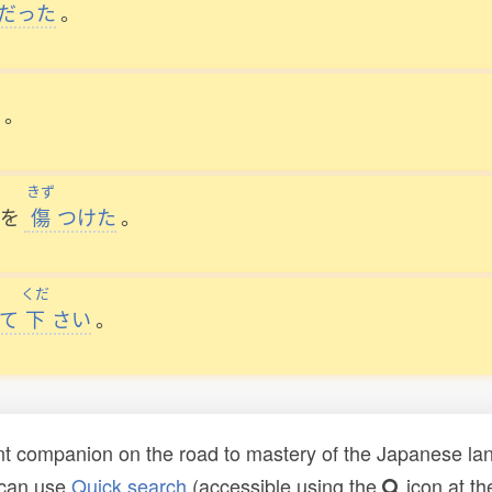
だった
。
。
きず
を
傷
つけた
。
くだ
て
下
さい
。
t companion on the road to mastery of the Japanese lang
 can use
Quick search
(accessible using the
icon at th