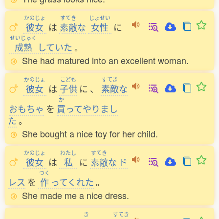
かのじょ
すてき
じょせい
彼女
は
素敵
な
女性
に
せいじゅく
成熟
していた
。
She had matured into an excellent woman.
かのじょ
こども
すてき
彼女
は
子供
に
、
素敵
な
か
おもちゃ
を
買
ってやりまし
た
。
She bought a nice toy for her child.
かのじょ
わたし
すてき
彼女
は
私
に
素敵
な
ド
つく
レス
を
作
ってくれた
。
She made me a nice dress.
き
すてき