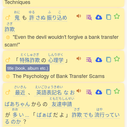
Techniques
おに
ゆる
ふ
こ
鬼
も
許
さぬ
振
り
込
め
さぎ
詐欺
"Even the devil wouldn't forgive a bank transfer
scam!"
とくしゅさぎ
しんりがく
「
特殊詐欺
の
心理学
」
title (book, album etc.)
The Psychology of Bank Transfer Scams
さいきん
えいごひょうきめい
最近
、
英語表記名
な
お
ともだちしんせい
ばあちゃん
から
の
友達申請
おお
さぎ
はや
が
多
い
...
「
ばぁば
だ
よ
」
詐欺
でも
流行
ってい
る
のか
？