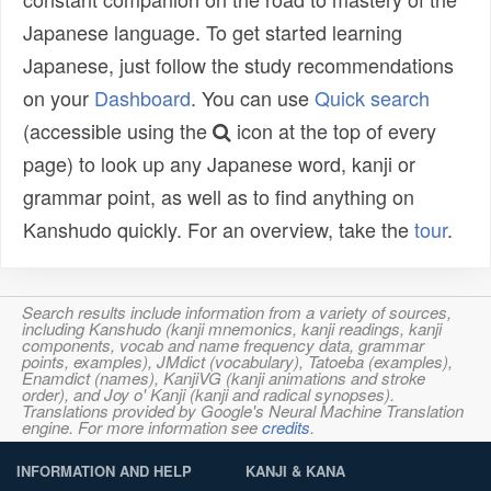
Japanese language. To get started learning
Japanese, just follow the study recommendations
on your
Dashboard
. You can use
Quick search
(accessible using the
icon at the top of every
page) to look up any Japanese word, kanji or
grammar point, as well as to find anything on
Kanshudo quickly. For an overview, take the
tour
.
Search results include information from a variety of sources,
including Kanshudo (kanji mnemonics, kanji readings, kanji
components, vocab and name frequency data, grammar
points, examples), JMdict (vocabulary), Tatoeba (examples),
Enamdict (names), KanjiVG (kanji animations and stroke
order), and Joy o' Kanji (kanji and radical synopses).
Translations provided by Google's Neural Machine Translation
engine. For more information see
credits
.
INFORMATION AND HELP
KANJI & KANA