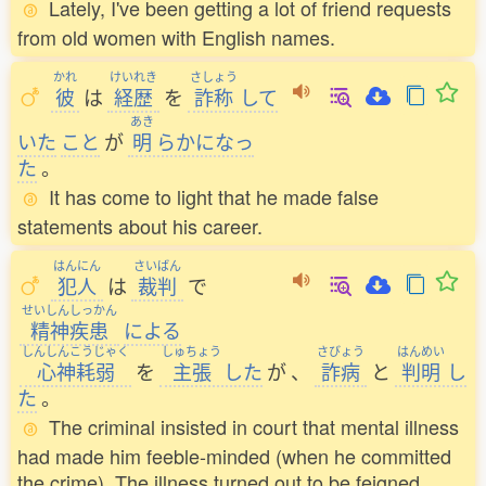
Lately, I've been getting a lot of friend requests
from old women with English names.
かれ
けいれき
さしょう
彼
は
経歴
を
詐称
して
あき
いた
こと
が
明
らかになっ
た
。
It has come to light that he made false
statements about his career.
はんにん
さいばん
犯人
は
裁判
で
せいしんしっかん
精神疾患
による
しんしんこうじゃく
しゅちょう
さびょう
はんめい
心神耗弱
を
主張
した
が
、
詐病
と
判明
し
た
。
The criminal insisted in court that mental illness
had made him feeble-minded (when he committed
the crime). The illness turned out to be feigned.