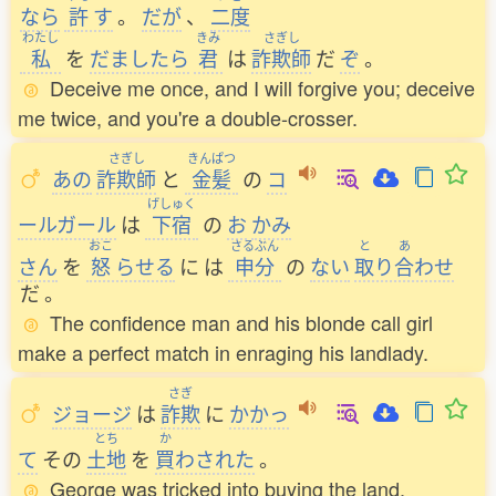
なら
許
す
。
だが
、
二度
わたし
きみ
さぎし
私
を
だましたら
君
は
詐欺師
だ
ぞ
。
Deceive me once, and I will forgive you; deceive
me twice, and you're a double-crosser.
さぎし
きんぱつ
あの
詐欺師
と
金髪
の
コ
げしゅく
ールガール
は
下宿
の
お
かみ
おこ
さるぶん
と
あ
さん
を
怒
らせる
に
は
申分
の
ない
取
り
合
わせ
だ
。
The confidence man and his blonde call girl
make a perfect match in enraging his landlady.
さぎ
ジョージ
は
詐欺
に
かかっ
とち
か
て
その
土地
を
買
わされた
。
George was tricked into buying the land.