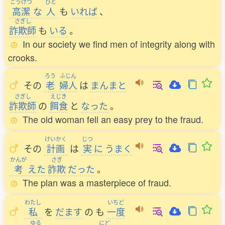
こうけつ
ひと
高潔
な
人
も
いれば
、
さぎし
詐欺師
も
いる
。
In our society we find men of integrity along with
crooks.
ろう
ふじん
その
老
婦人
は
まんまと
さぎし
えじき
詐欺師
の
餌食
と
なった
。
The old woman fell an easy prey to the fraud.
けいかく
じつ
その
計画
は
実
に
うまく
かんが
さぎ
考
えた
詐欺
だった
。
The plan was a masterpiece of fraud.
わたし
いちど
私
を
だます
の
も
一度
ゆる
にど