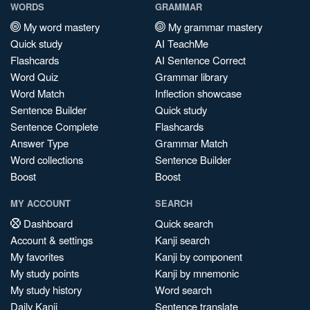
WORDS
GRAMMAR
My word mastery
My grammar mastery
Quick study
AI TeachMe
Flashcards
AI Sentence Correct
Word Quiz
Grammar library
Word Match
Inflection showcase
Sentence Builder
Quick study
Sentence Complete
Flashcards
Answer Type
Grammar Match
Word collections
Sentence Builder
Boost
Boost
MY ACCOUNT
SEARCH
Dashboard
Quick search
Account & settings
Kanji search
My favorites
Kanji by component
My study points
Kanji by mnemonic
My study history
Word search
Daily Kanji
Sentence translate