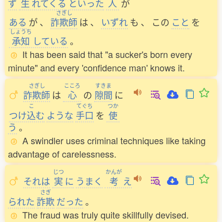
ず
生
れてくる
といった
人
が
さぎし
ある
が
、
詐欺師
は
、
いずれ
も
、
この
こと
を
しょうち
承知
している
。
It has been said that "a sucker's born every
minute" and every 'confidence man' knows it.
さぎし
こころ
すきま
詐欺師
は
心
の
隙間
に
こ
てぐち
つか
つけ
込
む
ような
手口
を
使
う
。
A swindler uses criminal techniques like taking
advantage of carelessness.
じつ
かんが
それは
実
に
うまく
考
え
さぎ
られた
詐欺
だった
。
The fraud was truly quite skillfully devised.