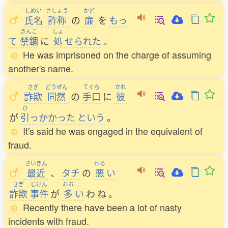
しめい
さしょう
かど
氏名
詐称
の
廉
を
もっ
きんこ
しょ
て
禁錮
に
処
せられた
。
He was imprisoned on the charge of assuming
another's name.
さぎ
どうぜん
てぐち
かれ
詐欺
同然
の
手口
に
彼
ひ
が
引
っかかった
という
。
It's said he was engaged in the equivalent of
fraud.
さいきん
わる
最近
、
タチ
の
悪
い
さぎ
じけん
おお
詐欺
事件
が
多
い
わ
ね
。
Recently there have been a lot of nasty
incidents with fraud.