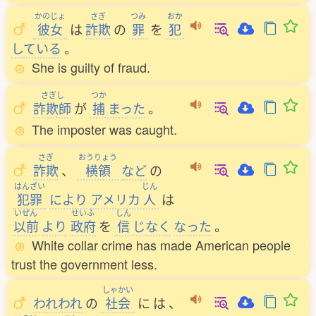
かのじょ
さぎ
つみ
おか
彼女
は
詐欺
の
罪
を
犯
している
。
She is guilty of fraud.
さぎし
つか
詐欺師
が
捕
まった
。
The imposter was caught.
さぎ
おうりょう
詐欺
、
横領
など
の
はんざい
じん
犯罪
により
アメリカ
人
は
いぜん
せいふ
しん
以前
より
政府
を
信
じなく
なった
。
White collar crime has made American people
trust the government less.
しゃかい
われわれ
の
社会
に
は
、