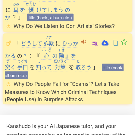
みみ
かたむ
に
耳
を
傾
けてしまう
の
か
？
」
title (book, album etc.)
Why Do We Listen to Con Artists' Stories?
さぎ
「
どうして
詐欺
に
ひっか
こころ
すき
かる
の
?
：
『
心
の
隙
』を
つ
てぐち
し
たいさく
と
突
く
手口
を
知
って
対策
を
取
ろう
」
title (book,
album etc.)
Why Do People Fall for “Scams”? Let’s Take
Measures to Know Which Criminal Techniques
(People Use) in Surprise Attacks
Kanshudo is your AI Japanese tutor, and your
constant companion on the road to mastery of the