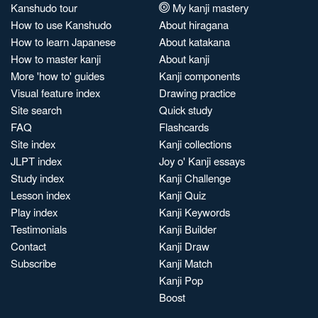
Kanshudo tour
My kanji mastery
How to use Kanshudo
About hiragana
How to learn Japanese
About katakana
How to master kanji
About kanji
More 'how to' guides
Kanji components
Visual feature index
Drawing practice
Site search
Quick study
FAQ
Flashcards
Site index
Kanji collections
JLPT index
Joy o' Kanji essays
Study index
Kanji Challenge
Lesson index
Kanji Quiz
Play index
Kanji Keywords
Testimonials
Kanji Builder
Contact
Kanji Draw
Subscribe
Kanji Match
Kanji Pop
Boost