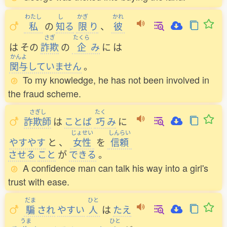
わたし
し
かぎ
かれ
私
の
知
る
限
り
、
彼
さぎ
たくら
は
その
詐欺
の
企
み
に
は
かんよ
関与
していません
。
To my knowledge, he has not been involved in
the fraud scheme.
さぎし
たく
詐欺師
は
ことば
巧
み
に
じょせい
しんらい
やすやす
と
、
女性
を
信頼
させる
こと
が
できる
。
A confidence man can talk his way into a girl's
trust with ease.
だま
ひと
騙
され
やすい
人
は
たえ
うま
ひと