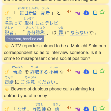
まいにちしんぶん
きしゃ
「
毎日新聞
記者
」
と
なの
しゅざい
名乗
って
取材
した
テレビ
きしゃ
みぶんさしょう
つみ
記者
。
「
身分詐称
」
は
罪
に
ならない
か
。
fragment, headline etc.
A TV reporter claimed to be a Mainichi Shimbun
correspondent so as to interview someone. Is it a
crime to misrepresent one's social position?
げんきん
さしゅ
ふしん
現金
を
詐取
する
不審
な
でんわ
ちゅうい
電話
に
ご
注意
ください
。
Beware of dubious phone calls (aiming to)
defraud you of money.
さぎし
はなし
「
なぜ
、
詐欺師
の
話