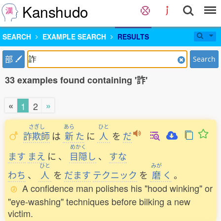
Kanshudo
SEARCH
EXAMPLE SEARCH
RESULTS
部
Search
33 examples found containing '詐'
«
»
1
2
さぎし
あら
ひと
詐欺師
は
新
た
に
人
を
だ
めかく
ます
まえ
に
、
目隠
し
、
すな
ひと
みが
わち
、
人
を
だます
テクニック
を
磨
く
。
A confidence man polishes his "hood winking" or
"eye-washing" techniques before bilking a new
victim.