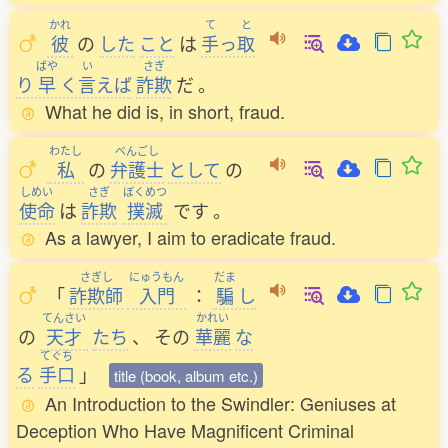
かれ
て
と
彼
の
した
こと
は
手
っ
取
ばや
い
さぎ
り
早
く
言
えば
詐欺
だ
。
What he did is, in short, fraud.
わたし
べんごし
私
の
弁護士
として
の
しめい
さぎ
ぼくめつ
使命
は
詐欺
撲滅
です
。
As a lawyer, I aim to eradicate fraud.
さぎし
にゅうもん
だま
「
詐欺師
入門
：
騙
し
てんさい
かれい
の
天才
たち
、
その
華麗
な
てぐち
る
手口
」
title (book, album etc.)
An Introduction to the Swindler: Geniuses at
Deception Who Have Magnificent Criminal