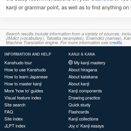
kanji or grammar point, as well as to find anything o
Search results include information from a variety of sources, i
JMdict (vocabulary), Tatoeba (examples), Enamdict (names), Kanji
Machine Translation engine. For more information see
credits
.
INFORMATION AND HELP
KANJI & KANA
Kanshudo tour
My kanji mastery
How to use Kanshudo
About hiragana
How to learn Japanese
About katakana
How to master kanji
About kanji
More 'how to' guides
Kanji components
Visual feature index
Drawing practice
Site search
Quick study
FAQ
Flashcards
Site index
Kanji collections
JLPT index
Joy o' Kanji essays