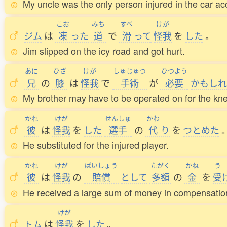
My uncle was the only person injured in the car ac
こお
みち
すべ
けが
ジム
は
凍
った
道
で
滑
って
怪我
を
した
。
Jim slipped on the icy road and got hurt.
あに
ひざ
けが
しゅじゅつ
ひつよう
兄
の
膝
は
怪我
で
手術
が
必要
かもしれ
My brother may have to be operated on for the knee
かれ
けが
せんしゅ
かわ
彼
は
怪我
を
した
選手
の
代
り
を
つとめた
He substituted for the injured player.
かれ
けが
ばいしょう
たがく
かね
う
彼
は
怪我
の
賠償
として
多額
の
金
を
受
He received a large sum of money in compensation 
けが
トム
は
怪我
を
した
。