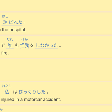
はこ
へ
運
ばれた
。
 the hospital.
だれ
けが
で
誰
も
怪我
を
しなかった
。
fire.
わたし
て
私
は
びっくりした
。
injured in a motorcar accident.
ん