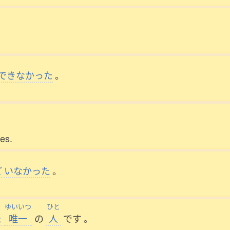
できなかった
。
。
hes.
ど
いなかった
。
ゆいいつ
ひと
た
唯一
の
人
です
。