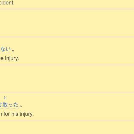
cident.
ない
。
 injury.
。
と
け
取
った
。
for his injury.