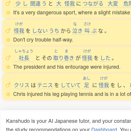
少
し
間違
う
と
大
怪我
に
つながる
大変
危
It's a very dangerous sport, where a slight mistake 
けが
な
さけ
怪我
を
しない
うち
から
泣
き
叫
ぶ
な
。
Don't cry trouble half-way.
しゃちょう
と
ま
けが
社長
と
その
取
り
巻
き
が
怪我
を
した
。
The president and his entourage were injured.
あし
けが
クリス
は
テニス
を
していて
足
に
怪我
を
し
、
Chris injured his leg playing tennis and is in a lot o
Kanshudo is your AI Japanese tutor, and your constan
the study recommendations on your
Dashboard
. You