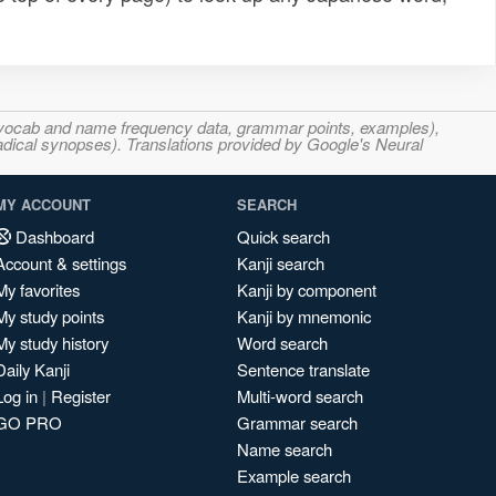
s, vocab and name frequency data, grammar points, examples),
adical synopses). Translations provided by Google's Neural
MY ACCOUNT
SEARCH
Dashboard
Quick search
Account & settings
Kanji search
My favorites
Kanji by component
My study points
Kanji by mnemonic
My study history
Word search
Daily Kanji
Sentence translate
Log in
|
Register
Multi-word search
GO PRO
Grammar search
Name search
Example search