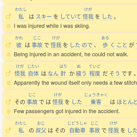
わたし
けが
私
は
スキー
を
していて
怪我
を
した
。
I was injured while I was skiing.
かれ
じこ
けが
ある
彼
は
事故
で
怪我
を
した
ので
、
歩
く
こと
が
Being injured in an accident, he could not walk.
けが
じたい
はり
ぬ
ていど
怪我
自体
は
なん
針
か
縫
う
程度
だ
そう
です
Apparently the wound itself only needs a few stitc
じこ
けが
じょうきゃく
その
事故
で
は
怪我
を
した
乗客
は
ほとん
Few passengers got injured in the accident.
わたし
おじ
じどうしゃ
じこ
けが
私
の
叔父
は
その
自動車
事故
で
怪我
を
し