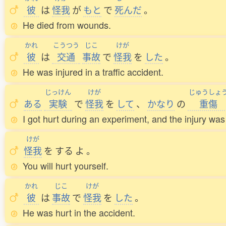
彼
は
怪我
が
もと
で
死
んだ
。
He died from wounds.
かれ
こうつう
じこ
けが
彼
は
交通
事故
で
怪我
を
した
。
He was injured in a traffic accident.
じっけん
けが
じゅうしょ
ある
実験
で
怪我
を
して
、
かなり
の
重傷
I got hurt during an experiment, and the injury was 
けが
怪我
を
する
よ
。
You will hurt yourself.
かれ
じこ
けが
彼
は
事故
で
怪我
を
した
。
He was hurt in the accident.