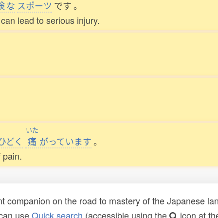
険
な
スポーツ
です
。
can lead to serious injury.
いた
ひどく
痛
がっています
。
f pain.
t companion on the road to mastery of the Japanese lang
 can use
Quick search
(accessible using the
icon at th