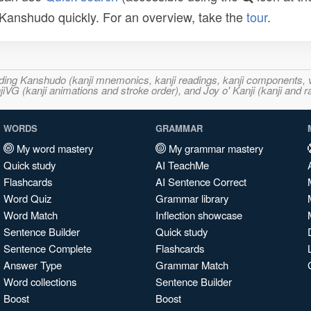
n Kanshudo quickly. For an overview, take the
tour
.
ncluding Kanshudo (kanji mnemonics, kanji readings, kanji component
VG (kanji animations and stroke order), and Joy o' Kanji (kanji and r
WORDS
GRAMMAR
My word mastery
My grammar mastery
Quick study
AI TeachMe
Flashcards
AI Sentence Correct
Word Quiz
Grammar library
Word Match
Inflection showcase
Sentence Builder
Quick study
Sentence Complete
Flashcards
Answer Type
Grammar Match
Word collections
Sentence Builder
Boost
Boost