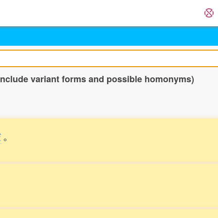
 include variant forms and possible homonyms)
だ
。