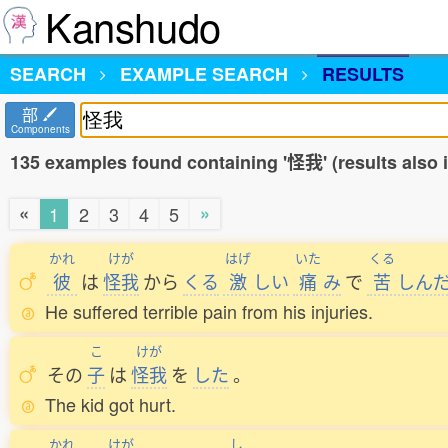
Kanshudo
SEARCH
EXAMPLE SEARCH
RESULTS
部
Components
135 examples found containing '怪我' (results also
«
»
1
2
3
4
5
かれ
けが
はげ
いた
くる
彼
は
怪我
から
くる
激
しい
痛
み
で
苦
しん
He suffered terrible pain from his injuries.
こ
けが
その
子
は
怪我
を
した
。
The kid got hurt.
かれ
けが
し