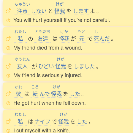
ちゅうい
けが
注意
しない
と
怪我
を
します
よ
。
You will hurt yourself if you're not careful.
わたし
ともだち
けが
もと
し
私
の
友達
は
怪我
が
元
で
死
んだ
。
My friend died from a wound.
ゆうじん
けが
友人
が
ひどい
怪我
を
しました
。
My friend is seriously injured.
かれ
ころ
けが
彼
は
転
んで
怪我
を
した
。
He got hurt when he fell down.
わたし
けが
私
は
ナイフ
で
怪我
を
した
。
I cut myself with a knife.