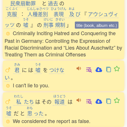
民衆扇動罪
と
過去
の
こくふく
じんしゅさべつ
ひょうげん
およ
克服
：
人種差別
表現
及
び
『
アウシュヴィ
うそ
けいじ
きせい
ッツ
の
嘘
』
の
刑事
規制
」
title (book, album etc.)
Criminally Inciting Hatred and Conquering the
Past in Germany: Controlling the Expression of
Racial Discrimination and “Lies About Auschwitz” by
Treating Them as Criminal Offenses
きみ
うそ
君
に
は
嘘
を
つけな
い
。
I can't lie to you.
わたし
ほうどう
私
たち
は
その
報道
は
うそ
おも
嘘
だ
と
思
った
。
We considered the report as false.