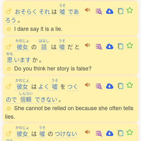
うそ
おそらく
それ
は
嘘
であ
ろう
。
I dare say it is a lie.
かのじょ
はなし
うそ
彼女
の
話
は
嘘
だ
と
おも
思
います
か
。
Do you think her story is false?
かのじょ
うそ
彼女
は
よく
嘘
を
つく
しんらい
ので
信頼
できない
。
She cannot be relied on because she often tells
lies.
かのじょ
うそ
彼女
は
嘘
の
つけない
ひと