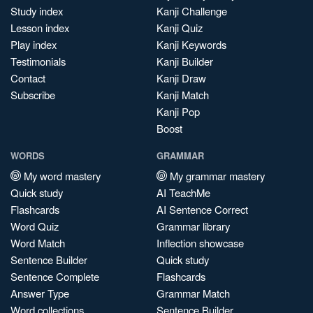
Study index
Kanji Challenge
Lesson index
Kanji Quiz
Play index
Kanji Keywords
Testimonials
Kanji Builder
Contact
Kanji Draw
Subscribe
Kanji Match
Kanji Pop
Boost
WORDS
GRAMMAR
My word mastery
My grammar mastery
Quick study
AI TeachMe
Flashcards
AI Sentence Correct
Word Quiz
Grammar library
Word Match
Inflection showcase
Sentence Builder
Quick study
Sentence Complete
Flashcards
Answer Type
Grammar Match
Word collections
Sentence Builder