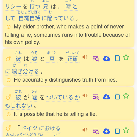
も
あに
とき
リシー
を
持
つ
兄
は
、
時
と
じじょうじばく
お
して
自縄自縛
に
陥
っている
。
My elder brother, who makes a point of never
telling a lie, sometimes runs into trouble because of
his own policy.
かれ
うそ
まこと
せいかく
彼
は
嘘
と
真
を
正確
か
わ
に
嗅
ぎ
分
ける
。
He accurately distinguishes truth from lies.
かれ
うそ
彼
が
嘘
を
ついている
か
もしれない
。
It is possible that he is telling a lie.
「
ドイツ
における
みんしゅうせんどうざい
かこ