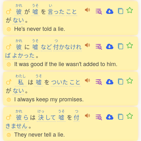
かれ
うそ
い
彼
が
嘘
を
言
った
こと
が
ない
。
He's never told a lie.
かれ
うそ
つ
彼
に
嘘
など
付
かなけれ
ば
よかった
。
It was good if the lie wasn't added to him.
わたし
うそ
私
は
嘘
を
ついた
こと
が
ない
。
I always keep my promises.
かれ
けっ
うそ
つ
彼
ら
は
決
して
嘘
を
付
きません
。
They never tell a lie.