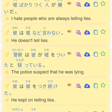
嘘
ばかり
つく
人
が
嫌
い
だ
。
I hate people who are always telling lies.
かれ
うそ
い
彼
は
嘘
など
言
わない
。
He doesn't tell lies.
けいさつ
かれ
うそ
警察
は
彼
が
嘘
を
つい
うたが
た
と
疑
っている
。
The police suspect that he was lying.
かれ
うそ
つづ
彼
は
嘘
を
つき
続
け
た
。
He kept on telling lies.
かのじょ
うそ