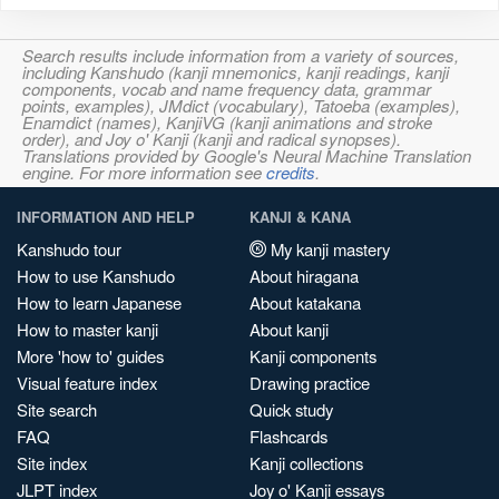
Search results include information from a variety of sources,
including Kanshudo (kanji mnemonics, kanji readings, kanji
components, vocab and name frequency data, grammar
points, examples), JMdict (vocabulary), Tatoeba (examples),
Enamdict (names), KanjiVG (kanji animations and stroke
order), and Joy o' Kanji (kanji and radical synopses).
Translations provided by Google's Neural Machine Translation
engine. For more information see
credits
.
INFORMATION AND HELP
KANJI & KANA
Kanshudo tour
My kanji mastery
How to use Kanshudo
About hiragana
How to learn Japanese
About katakana
How to master kanji
About kanji
More 'how to' guides
Kanji components
Visual feature index
Drawing practice
Site search
Quick study
FAQ
Flashcards
Site index
Kanji collections
JLPT index
Joy o' Kanji essays