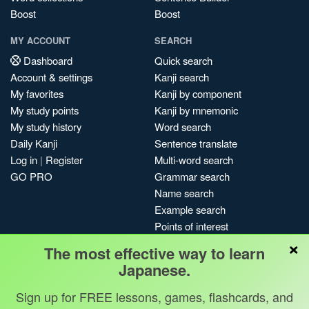
Boost
Boost
MY ACCOUNT
SEARCH
Dashboard
Quick search
Account & settings
Kanji search
My favorites
Kanji by component
My study points
Kanji by mnemonic
My study history
Word search
Daily Kanji
Sentence translate
Log in
|
Register
Multi-word search
GO PRO
Grammar search
Name search
Example search
Points of interest
×
Site search
The most effective way to learn
My search history
Japanese.
Search index
Sign up for FREE lessons, games, flashcards, and
Blog