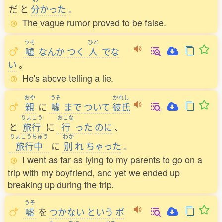
だ
と
分
かった
。
The vague rumor proved to be false.
うそ
ひと
嘘
なんか
つく
人
でな
い
。
He's above telling a lie.
おや
うそ
かれし
親
に
嘘
まで
ついて
彼氏
りょこう
おこな
と
旅行
に
行
った
のに
、
りょこうちゅう
わか
旅行中
に
別
れ
ちゃった
。
I went as far as lying to my parents to go on a
trip with my boyfriend, and yet we ended up
breaking up during the trip.
うそ
嘘
を
つかない
という
ポ