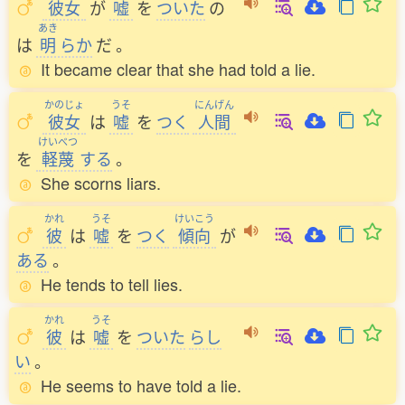
彼女
が
嘘
を
ついた
の
あき
は
明
らか
だ
。
It became clear that she had told a lie.
かのじょ
うそ
にんげん
彼女
は
嘘
を
つく
人間
けいべつ
を
軽蔑
する
。
She scorns liars.
かれ
うそ
けいこう
彼
は
嘘
を
つく
傾向
が
ある
。
He tends to tell lies.
かれ
うそ
彼
は
嘘
を
ついた
らし
い
。
He seems to have told a lie.