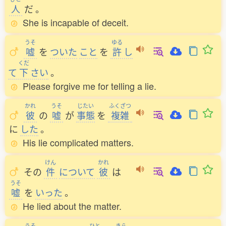
人
だ
。
She is incapable of deceit.
うそ
ゆる
嘘
を
ついた
こと
を
許
し
くだ
て
下
さい
。
Please forgive me for telling a lie.
かれ
うそ
じたい
ふくざつ
彼
の
嘘
が
事態
を
複雑
に
した
。
His lie complicated matters.
けん
かれ
その
件
について
彼
は
うそ
嘘
を
いった
。
He lied about the matter.
うそ
ひと
きら