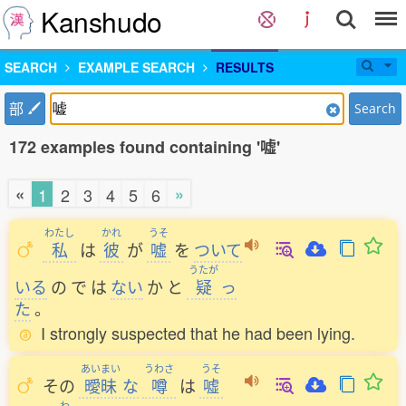
Kanshudo
SEARCH
EXAMPLE SEARCH
RESULTS
部
Search
172 examples found containing '嘘'
«
»
1
2
3
4
5
6
わたし
かれ
うそ
私
は
彼
が
嘘
を
ついて
うたが
いる
の
で
は
ない
か
と
疑
っ
た
。
I strongly suspected that he had been lying.
あいまい
うわさ
うそ
その
曖昧
な
噂
は
嘘
わ