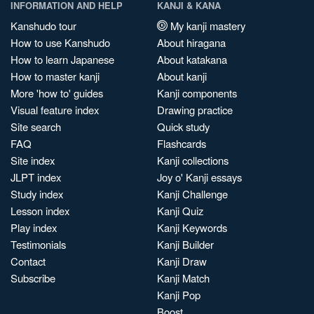
INFORMATION AND HELP
KANJI & KANA
Kanshudo tour
My kanji mastery
How to use Kanshudo
About hiragana
How to learn Japanese
About katakana
How to master kanji
About kanji
More 'how to' guides
Kanji components
Visual feature index
Drawing practice
Site search
Quick study
FAQ
Flashcards
Site index
Kanji collections
JLPT index
Joy o' Kanji essays
Study index
Kanji Challenge
Lesson index
Kanji Quiz
Play index
Kanji Keywords
Testimonials
Kanji Builder
Contact
Kanji Draw
Subscribe
Kanji Match
Kanji Pop
Boost