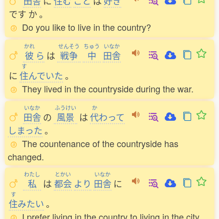
田舎
に
住
む
こと
は
好
き
です
か
。
Do you like to live in the country?
かれ
せんそう
ちゅう
いなか
彼
ら
は
戦争
中
田舎
す
に
住
んでいた
。
They lived in the countryside during the war.
いなか
ふうけい
か
田舎
の
風景
は
代
わって
しまった
。
The countenance of the countryside has
changed.
わたし
とかい
いなか
私
は
都会
より
田舎
に
す
住
みたい
。
I prefer living in the country to living in the city.