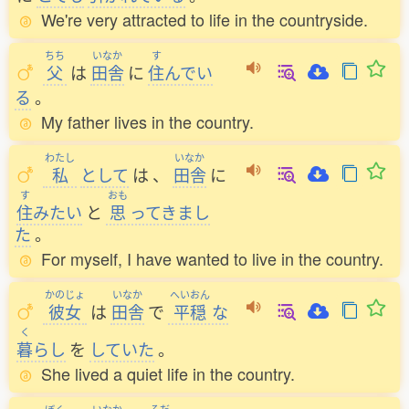
We're very attracted to life in the countryside.
ちち
いなか
す
父
は
田舎
に
住
んでい
る
。
My father lives in the country.
わたし
いなか
私
として
は
、
田舎
に
す
おも
住
みたい
と
思
ってきまし
た
。
For myself, I have wanted to live in the country.
かのじょ
いなか
へいおん
彼女
は
田舎
で
平穏
な
く
暮
らし
を
していた
。
She lived a quiet life in the country.