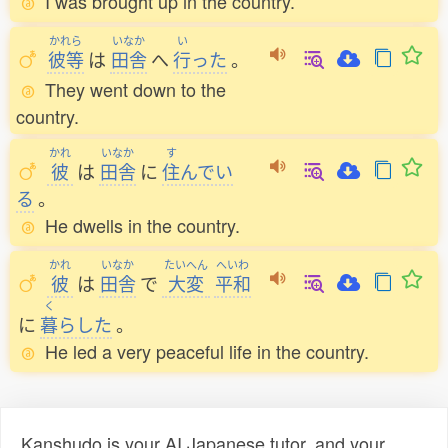
I was brought up in the country.
かれら
いなか
い
彼等
は
田舎
へ
行
った
。
They went down to the
country.
かれ
いなか
す
彼
は
田舎
に
住
んでい
る
。
He dwells in the country.
かれ
いなか
たいへん
へいわ
彼
は
田舎
で
大変
平和
く
に
暮
らした
。
He led a very peaceful life in the country.
Kanshudo is your AI Japanese tutor, and your