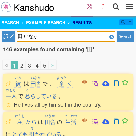
Kanshudo
SEARCH
EXAMPLE SEARCH
RESULTS
部
Search
146 examples found containing '田'
«
»
1
2
3
4
5
かれ
いなか
まった
彼
は
田舎
で
、
全
く
ひとり
く
一人
で
暮
らしている
。
He lives all by himself in the country.
わたし
いなか
せいかつ
私
たち
は
田舎
の
生活
ひ
に
とても
引
かれている
。