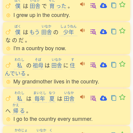
ぼく
いなか
そだ
僕
は
田舎
で
育
った
。
I grew up in the country.
ぼく
いなか
しょうねん
僕
は
もう
田舎
の
少年
な
の
だ
。
I'm a country boy now.
わたし
そぼ
いなか
す
私
の
祖母
は
田舎
に
住
んでいる
。
My grandmother lives in the country.
わたし
まいとし
なつ
いなか
私
は
毎年
夏
は
田舎
かえ
へ
帰
る
。
I go to the country every summer.
かのじょ
いなか
く