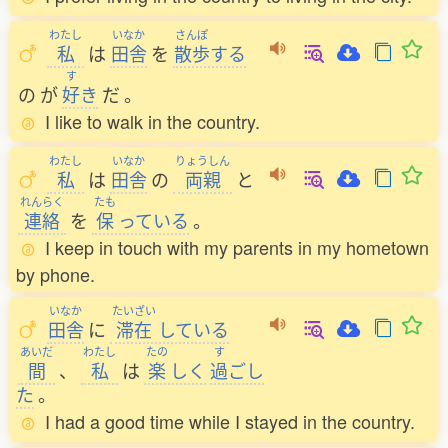
わたし
いなか
さんぽ
私
は
田舎
を
散歩
する
す
の
が
好
き
だ
。
I like to walk in the country.
わたし
いなか
りょうしん
私
は
田舎
の
両親
と
れんらく
たも
連絡
を
保
っている
。
I keep in touch with my parents in my hometown
by phone.
いなか
たいざい
田舎
に
滞在
している
あいだ
わたし
たの
す
間
、
私
は
楽
しく
過
ごし
た
。
I had a good time while I stayed in the country.