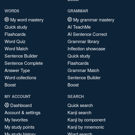
WORDS
GRAMMAR
My word mastery
My grammar mastery
Quick study
AI TeachMe
Flashcards
AI Sentence Correct
Word Quiz
Grammar library
Word Match
Inflection showcase
Sentence Builder
Quick study
Sentence Complete
Flashcards
Answer Type
Grammar Match
Word collections
Sentence Builder
Boost
Boost
MY ACCOUNT
SEARCH
Dashboard
Quick search
Account & settings
Kanji search
My favorites
Kanji by component
My study points
Kanji by mnemonic
My study history
Word search