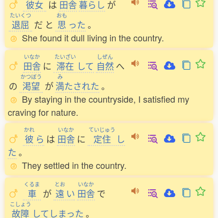
彼女
は
田舎
暮
らし
が
たいくつ
おも
退屈
だ
と
思
った
。
She found it dull living in the country.
いなか
たいざい
しぜん
田舎
に
滞在
して
自然
へ
かつぼう
み
の
渇望
が
満
たされた
。
By staying in the countryside, I satisfied my
craving for nature.
かれ
いなか
ていじゅう
彼
ら
は
田舎
に
定住
し
た
。
They settled in the country.
くるま
とお
いなか
車
が
遠
い
田舎
で
こしょう
故障
してしまった
。