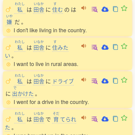
わたし
いなか
す
私
は
田舎
に
住
む
の
は
いや
嫌
だ
。
I don't like living in the country.
わたし
いなか
す
私
は
田舎
に
住
みた
い
。
I want to live in rural areas.
わたし
いなか
私
は
田舎
に
ドライブ
で
に
出
かけた
。
I went for a drive in the country.
わたし
いなか
そだ
私
は
田舎
で
育
てられ
た
。