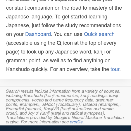
constant companion on the road to mastery of the
Japanese language. To get started learning
Japanese, just follow the study recommendations
on your
Dashboard
. You can use
Quick search
(accessible using the
icon at the top of every
page) to look up any Japanese word, kanji or
grammar point, as well as to find anything on
Kanshudo quickly. For an overview, take the
tour
.
Search results include information from a variety of sources,
including Kanshudo (kanji mnemonics, kanji readings, kanji
components, vocab and name frequency data, grammar
points, examples), JMdict (vocabulary), Tatoeba (examples),
Enamdict (names), KanjiVG (kanji animations and stroke
order), and Joy o' Kanji (kanji and radical synopses).
Translations provided by Google's Neural Machine Translation
engine. For more information see
credits
.