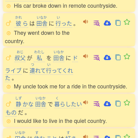
His car broke down in remote countryside.
かれ
いなか
い
彼
ら
は
田舎
に
行
った
。
They went down to the
country.
おじ
わたし
いなか
叔父
が
私
を
田舎
に
ド
つ
い
ライブ
に
連
れて
行
ってくれ
た
。
My uncle took me for a ride in the countryside.
しず
いなか
く
静
かな
田舎
で
暮
らしたい
もの
だ
。
I would like to live in the quiet country.
いなか
す
す