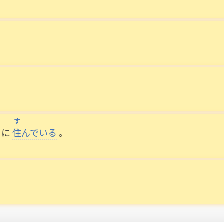
す
に
住
んでいる
。