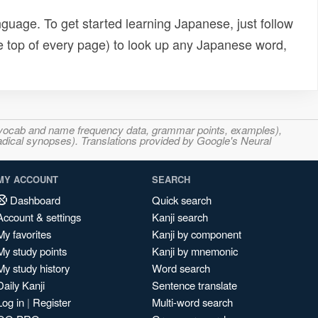
uage. To get started learning Japanese, just follow
e top of every page) to look up any Japanese word,
s, vocab and name frequency data, grammar points, examples),
adical synopses). Translations provided by Google's Neural
MY ACCOUNT
SEARCH
Dashboard
Quick search
Account & settings
Kanji search
My favorites
Kanji by component
My study points
Kanji by mnemonic
My study history
Word search
Daily Kanji
Sentence translate
Log in
|
Register
Multi-word search