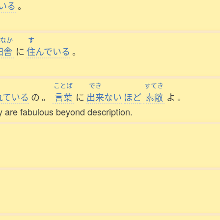
いる
。
なか
す
田舎
に
住
んでいる
。
ことば
でき
すてき
れている
の
。
言葉
に
出来
ない
ほど
素敵
よ
。
ey are fabulous beyond description.