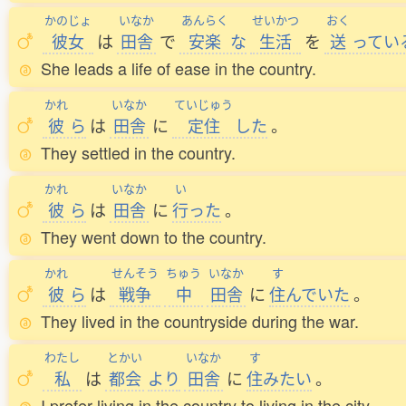
かのじょ
いなか
あんらく
せいかつ
おく
彼女
は
田舎
で
安楽
な
生活
を
送
ってい
She leads a life of ease in the country.
かれ
いなか
ていじゅう
彼
ら
は
田舎
に
定住
した
。
They settled in the country.
かれ
いなか
い
彼
ら
は
田舎
に
行
った
。
They went down to the country.
かれ
せんそう
ちゅう
いなか
す
彼
ら
は
戦争
中
田舎
に
住
んでいた
。
They lived in the countryside during the war.
わたし
とかい
いなか
す
私
は
都会
より
田舎
に
住
みたい
。
I prefer living in the country to living in the city.