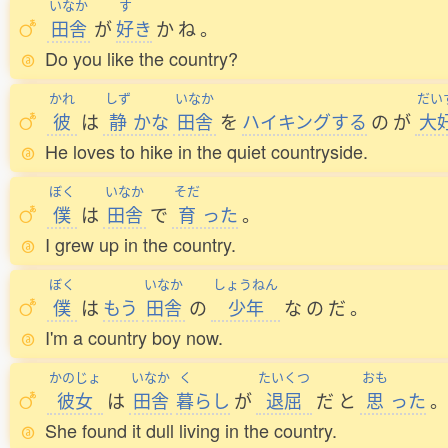
いなか
す
田舎
が
好
き
か
ね
。
Do you like the country?
かれ
しず
いなか
だい
彼
は
静
かな
田舎
を
ハイキングする
の
が
大
He loves to hike in the quiet countryside.
ぼく
いなか
そだ
僕
は
田舎
で
育
った
。
I grew up in the country.
ぼく
いなか
しょうねん
僕
は
もう
田舎
の
少年
な
の
だ
。
I'm a country boy now.
かのじょ
いなか
く
たいくつ
おも
彼女
は
田舎
暮
らし
が
退屈
だ
と
思
った
。
She found it dull living in the country.