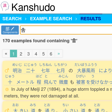
Kanshudo
SEARCH
EXAMPLE SEARCH
RESULTS
部
Components
170 examples found containing '舎'
«
»
1
2
3
4
5
6
めいじ
にじゅう
しちねん
しちがつ
だいぼうふうう
明治
二十
七年
七月
の
大暴風雨
によ
じゅう
ほど
と
みじん
ひがい
う
十
メートル
程
飛
んで
微塵
も
被害
を
受
けなか
In July of Meiji 27 (1894), a huge storm toppled a
meters, they were not damaged at all.
おお
みち
とお
ちい
みち
とお
大
きい
道
を
通
り
、
小
さい
道
を
通
り
、