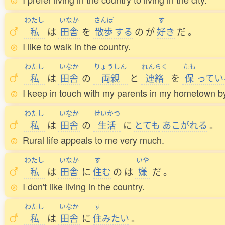
わたし
いなか
さんぽ
す
私
は
田舎
を
散歩
する
の
が
好
き
だ
。
I like to walk in the country.
わたし
いなか
りょうしん
れんらく
たも
私
は
田舎
の
両親
と
連絡
を
保
ってい
I keep in touch with my parents in my hometown b
わたし
いなか
せいかつ
私
は
田舎
の
生活
に
とても
あこがれる
。
Rural life appeals to me very much.
わたし
いなか
す
いや
私
は
田舎
に
住
む
の
は
嫌
だ
。
I don't like living in the country.
わたし
いなか
す
私
は
田舎
に
住
みたい
。