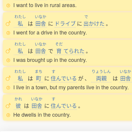
I want to live in rural areas.
わたし
いなか
で
私
は
田舎
に
ドライブ
に
出
かけた
。
I went for a drive in the country.
わたし
いなか
そだ
私
は
田舎
で
育
てられた
。
I was brought up in the country.
わたし
まち
す
りょうしん
いなか
私
は
町
に
住
んでいる
が
、
両親
は
田舎
I live in a town, but my parents live in the country.
かれ
いなか
す
彼
は
田舎
に
住
んでいる
。
He dwells in the country.