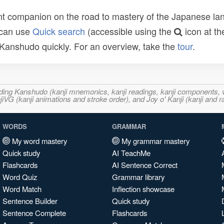
t companion on the road to mastery of the Japanese lang
 can use
Quick search
(accessible using the
icon at th
n Kanshudo quickly. For an overview, take the
tour
.
ncluding Kanshudo (kanji mnemonics, kanji readings, kanji component
VG (kanji animations and stroke order), and Joy o' Kanji (kanji and r
WORDS
GRAMMAR
My word mastery
My grammar mastery
Quick study
AI TeachMe
Flashcards
AI Sentence Correct
Word Quiz
Grammar library
Word Match
Inflection showcase
Sentence Builder
Quick study
Sentence Complete
Flashcards