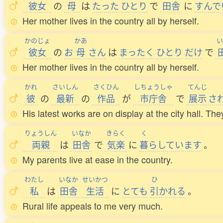
彼女
の
母
は
たった
ひとり
で
田舎
に
すんで
Her mother lives in the country all by herself.
かのじょ
かあ
い
彼女
の
お
母
さん
は
まったく
ひとり
だけ
で
Her mother lives in the country all by herself.
かれ
さいしん
さくひん
しちょうしゃ
てんじ
彼
の
最新
の
作品
が
市庁舎
で
展示
さ
His latest works are on display at the city hall. Th
りょうしん
いなか
きらく
く
両親
は
田舎
で
気楽
に
暮
らしています
。
My parents live at ease in the country.
わたし
いなか
せいかつ
ひ
私
は
田舎
生活
に
とても
引
かれる
。
Rural life appeals to me very much.