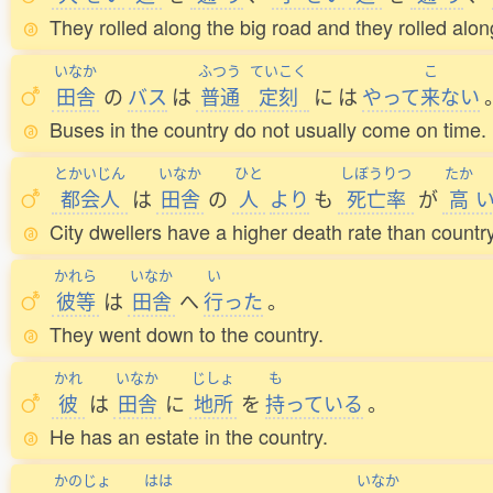
They rolled along the big road and they rolled along
いなか
ふつう
ていこく
こ
田舎
の
バス
は
普通
定刻
に
は
やって
来
ない
Buses in the country do not usually come on time.
とかいじん
いなか
ひと
しぼうりつ
たか
都会人
は
田舎
の
人
より
も
死亡率
が
高
City dwellers have a higher death rate than countr
かれら
いなか
い
彼等
は
田舎
へ
行
った
。
They went down to the country.
かれ
いなか
じしょ
も
彼
は
田舎
に
地所
を
持
っている
。
He has an estate in the country.
かのじょ
はは
いなか