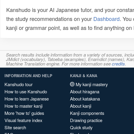
Kanshudo is your AI Japanese tutor, and your constan
the study recommendations on your
Dashboard
. You
kanji or grammar point, as well as to find anything o
Search results include information from a variety of sources, i
JMdict (vocabulary), Tatoeba (examples), Enamdict (names), Kanji
Machine Translation engine. For more information see
credits
.
INFORMATION AND HELP
KANJI & KANA
Kanshudo tour
My kanji mastery
How to use Kanshudo
About hiragana
How to learn Japanese
About katakana
How to master kanji
About kanji
More 'how to' guides
Kanji components
Visual feature index
Drawing practice
Site search
Quick study