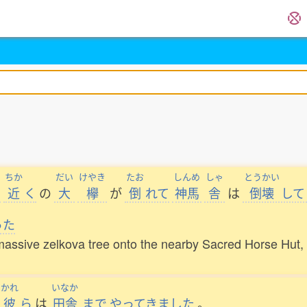
ちか
だい
けやき
たお
しんめ
しゃ
とうかい
り
近
く
の
大
欅
が
倒
れて
神馬
舎
は
倒壊
して
った
 massive zelkova tree onto the nearby Sacred Horse Hut,
かれ
いなか
彼
ら
は
田舎
まで
やってきました
。