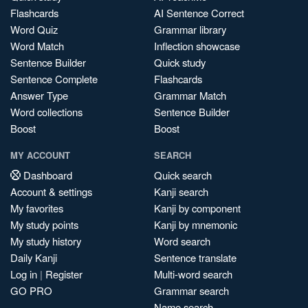
Flashcards
AI Sentence Correct
Word Quiz
Grammar library
Word Match
Inflection showcase
Sentence Builder
Quick study
Sentence Complete
Flashcards
Answer Type
Grammar Match
Word collections
Sentence Builder
Boost
Boost
MY ACCOUNT
SEARCH
Dashboard
Quick search
Account & settings
Kanji search
My favorites
Kanji by component
My study points
Kanji by mnemonic
My study history
Word search
Daily Kanji
Sentence translate
Log in
|
Register
Multi-word search
GO PRO
Grammar search
Name search