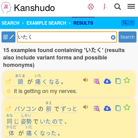
Kanshudo
SEARCH
EXAMPLE SEARCH
RESULTS
部
Search
15 examples found containing 'いたく' (results
also include variant forms and possible
homonyms)
あたま
いた
頭
が
痛
く
なる
。
It is getting on my nerves.
まえ
パソコン
の
前
で
ずっと
おな
しせい
同
じ
姿勢
で
いた
ので
、
からだ
いた
体
が
痛
く
なった
。