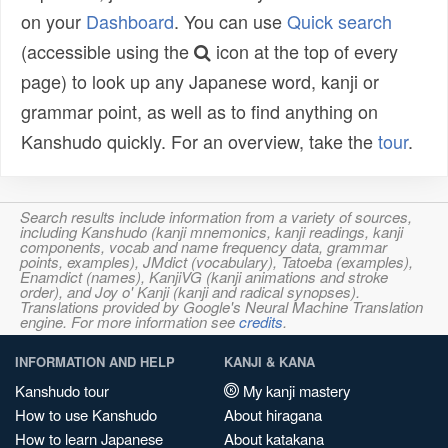
on your
Dashboard
. You can use
Quick search
(accessible using the
icon at the top of every
page) to look up any Japanese word, kanji or
grammar point, as well as to find anything on
Kanshudo quickly. For an overview, take the
tour
.
Search results include information from a variety of sources,
including Kanshudo (kanji mnemonics, kanji readings, kanji
components, vocab and name frequency data, grammar
points, examples), JMdict (vocabulary), Tatoeba (examples),
Enamdict (names), KanjiVG (kanji animations and stroke
order), and Joy o' Kanji (kanji and radical synopses).
Translations provided by Google's Neural Machine Translation
engine. For more information see
credits
.
INFORMATION AND HELP
KANJI & KANA
Kanshudo tour
My kanji mastery
How to use Kanshudo
About hiragana
How to learn Japanese
About katakana