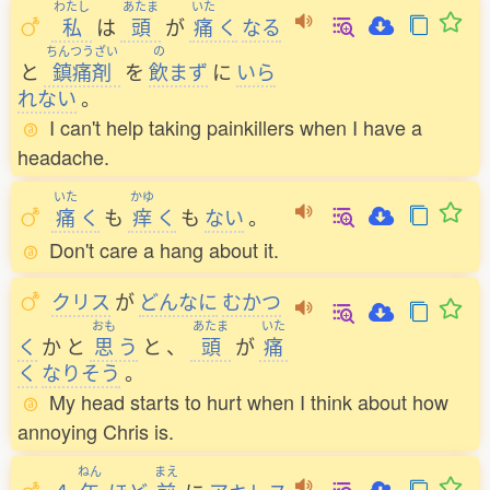
わたし
あたま
いた
私
は
頭
が
痛
く
なる
ちんつうざい
の
と
鎮痛剤
を
飲
まず
に
いら
れない
。
I can't help taking painkillers when I have a
headache.
いた
かゆ
痛
く
も
痒
く
も
ない
。
Don't care a hang about it.
クリス
が
どんなに
むかつ
おも
あたま
いた
く
か
と
思
う
と
、
頭
が
痛
く
なりそう
。
My head starts to hurt when I think about how
annoying Chris is.
ねん
まえ