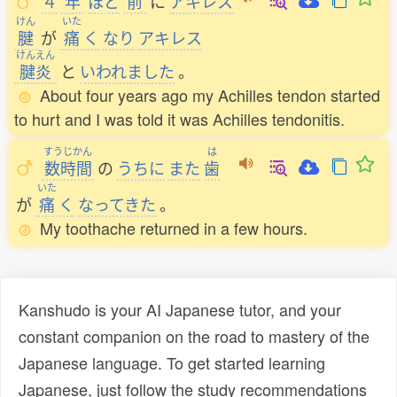
４
年
ほど
前
に
アキレス
けん
いた
腱
が
痛
く
なり
アキレス
けんえん
腱炎
と
いわれました
。
About four years ago my Achilles tendon started
to hurt and I was told it was Achilles tendonitis.
すうじかん
は
数時間
の
うちに
また
歯
いた
が
痛
く
なってきた
。
My toothache returned in a few hours.
Kanshudo is your AI Japanese tutor, and your
constant companion on the road to mastery of the
Japanese language. To get started learning
Japanese, just follow the study recommendations