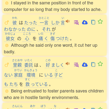
I stayed in the same position in front of the
computer for so long that my body started to ache.
かれ
ひとこと
い
彼
は
たった
一言
しか
言
わなかった
のに
、
それ
が
かのじょ
こころ
いた
きず
彼女
の
心
を
痛
く
傷
つけた
。
Although he said only one word, it cut her up
badly.
さとおや
いたく
この
里親
委託
は
、
好
ましく
かてい
かんきょう
こ
ない
家庭
環境
に
いる
子
ど
すく
も
たち
を
救
っている
。
Being entrusted to foster parents saves children
who are in hostile family environments.
さんにん
あか
ぼう
な