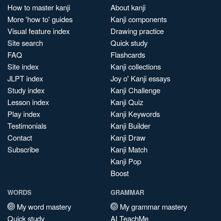
How to master kanji
About kanji
More 'how to' guides
Kanji components
Visual feature index
Drawing practice
Site search
Quick study
FAQ
Flashcards
Site index
Kanji collections
JLPT index
Joy o' Kanji essays
Study index
Kanji Challenge
Lesson index
Kanji Quiz
Play index
Kanji Keywords
Testimonials
Kanji Builder
Contact
Kanji Draw
Subscribe
Kanji Match
Kanji Pop
Boost
WORDS
GRAMMAR
My word mastery
My grammar mastery
Quick study
AI TeachMe