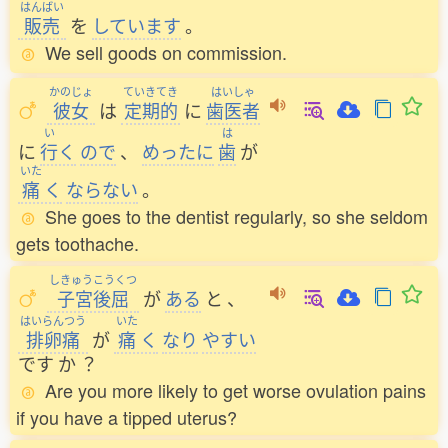
はんばい
販売
を
しています
。
We sell goods on commission.
かのじょ
ていきてき
はいしゃ
彼女
は
定期的
に
歯医者
い
は
に
行
く
ので
、
めったに
歯
が
いた
痛
く
ならない
。
She goes to the dentist regularly, so she seldom
gets toothache.
しきゅうこうくつ
子宮後屈
が
ある
と
、
はいらんつう
いた
排卵痛
が
痛
く
なり
やすい
です
か
？
Are you more likely to get worse ovulation pains
if you have a tipped uterus?