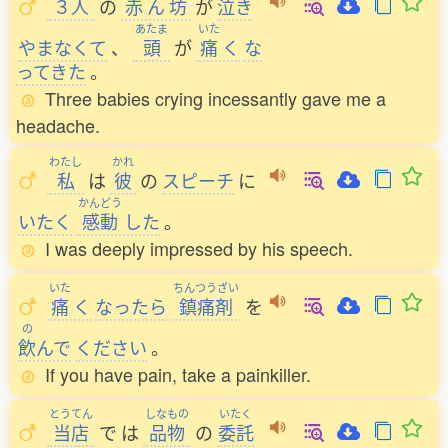
３人
の
赤
ん
坊
が
泣
き
あたま
いた
やまなくて
、
頭
が
痛
く
な
ってきた
。
Three babies crying incessantly gave me a
headache.
わたし
かれ
私
は
彼
の
スピーチ
に
かんどう
いたく
感動
した
。
I was deeply impressed by his speech.
いた
ちんつうざい
痛
く
なったら
鎮痛剤
を
の
飲
んで
ください
。
If you have pain, take a painkiller.
とうてん
しなもの
いたく
当店
で
は
品物
の
委託