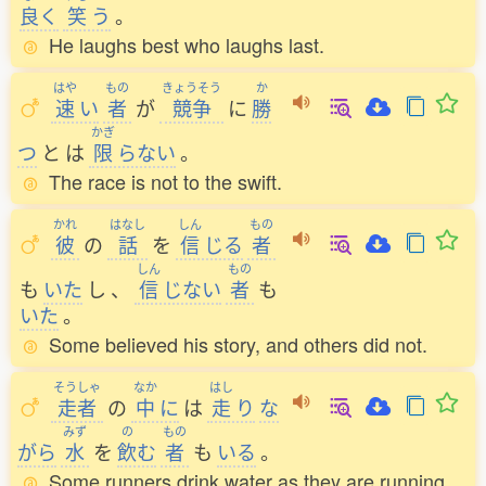
良
く
笑
う
。
He laughs best who laughs last.
はや
もの
きょうそう
か
速
い
者
が
競争
に
勝
かぎ
つ
と
は
限
らない
。
The race is not to the swift.
かれ
はなし
しん
もの
彼
の
話
を
信
じる
者
しん
もの
も
いた
し
、
信
じない
者
も
いた
。
Some believed his story, and others did not.
そうしゃ
なか
はし
走者
の
中
に
は
走
り
な
みず
の
もの
がら
水
を
飲
む
者
も
いる
。
Some runners drink water as they are running.