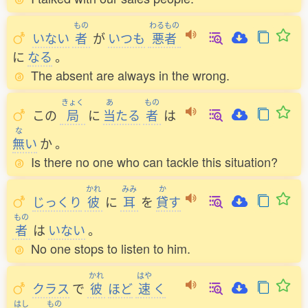
もの
わるもの
いない
者
が
いつも
悪者
に
なる
。
The absent are always in the wrong.
きょく
あ
もの
この
局
に
当
たる
者
は
な
無
い
か
。
Is there no one who can tackle this situation?
かれ
みみ
か
じっくり
彼
に
耳
を
貸
す
もの
者
は
いない
。
No one stops to listen to him.
かれ
はや
クラス
で
彼
ほど
速
く
はし
もの