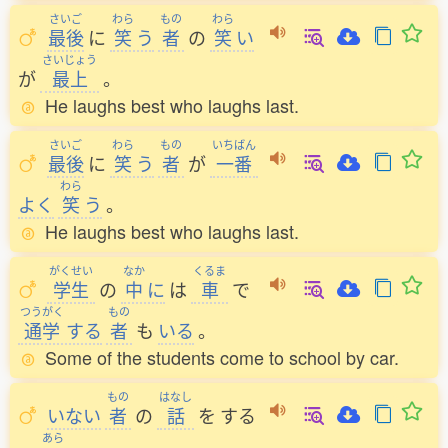
さいご
わら
もの
わら
最後
に
笑
う
者
の
笑
い
さいじょう
が
最上
。
He laughs best who laughs last.
さいご
わら
もの
いちばん
最後
に
笑
う
者
が
一番
わら
よく
笑
う
。
He laughs best who laughs last.
がくせい
なか
くるま
学生
の
中
に
は
車
で
つうがく
もの
通学
する
者
も
いる
。
Some of the students come to school by car.
もの
はなし
いない
者
の
話
を
する
あら