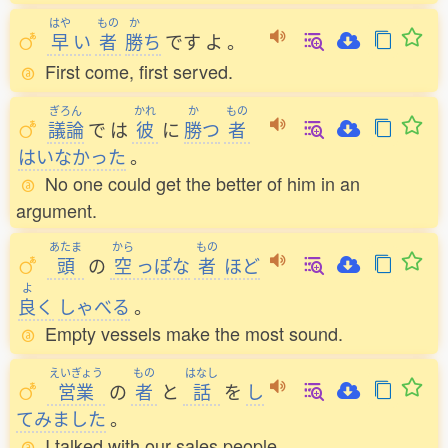
はや
もの
か
早
い
者
勝
ち
です
よ
。
First come, first served.
ぎろん
かれ
か
もの
議論
で
は
彼
に
勝
つ
者
はいなかった
。
No one could get the better of him in an
argument.
あたま
から
もの
頭
の
空
っぽな
者
ほど
よ
良
く
しゃべる
。
Empty vessels make the most sound.
えいぎょう
もの
はなし
営業
の
者
と
話
を
し
てみました
。
I talked with our sales people.