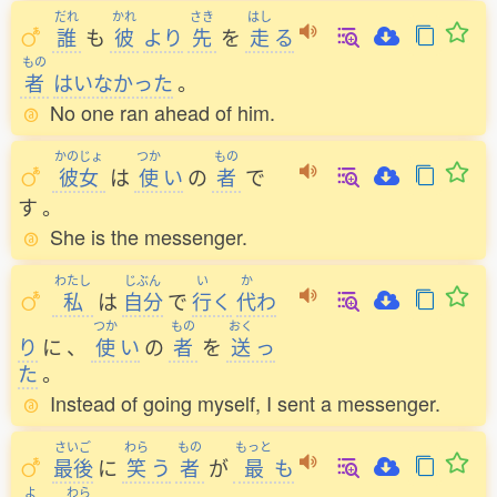
だれ
かれ
さき
はし
誰
も
彼
より
先
を
走
る
もの
者
はいなかった
。
No one ran ahead of him.
かのじょ
つか
もの
彼女
は
使
い
の
者
で
す
。
She is the messenger.
わたし
じぶん
い
か
私
は
自分
で
行
く
代
わ
つか
もの
おく
り
に
、
使
い
の
者
を
送
っ
た
。
Instead of going myself, I sent a messenger.
さいご
わら
もの
もっと
最後
に
笑
う
者
が
最
も
よ
わら