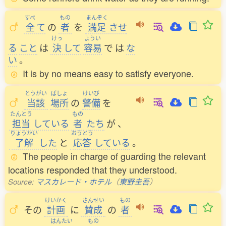
すべ
もの
まんぞく
全
て
の
者
を
満足
させ
けっ
ようい
る
こと
は
決
して
容易
で
は
な
い
。
It is by no means easy to satisfy everyone.
とうがい
ばしょ
けいび
当該
場所
の
警備
を
たんとう
もの
担当
している
者
たち
が
、
りょうかい
おうとう
了解
した
と
応答
している
。
The people in charge of guarding the relevant
locations responded that they understood.
Source:
マスカレード・ホテル
（
東野圭吾
）
けいかく
さんせい
もの
その
計画
に
賛成
の
者
はんたい
もの