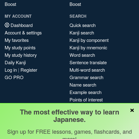
Boost
Boost
MY ACCOUNT
SEARCH
Dashboard
Quick search
Account & settings
Kanji search
My favorites
Kanji by component
My study points
Kanji by mnemonic
My study history
Word search
Daily Kanji
Sentence translate
Log in
|
Register
Multi-word search
GO PRO
Grammar search
Name search
Example search
Points of interest
×
Site search
The most effective way to learn
My search history
Japanese.
Search index
Sign up for FREE lessons, games, flashcards, and
Blog
more!