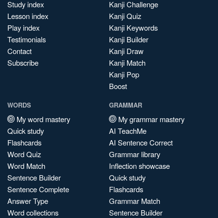
Study index
Kanji Challenge
Lesson index
Kanji Quiz
Play index
Kanji Keywords
Testimonials
Kanji Builder
Contact
Kanji Draw
Subscribe
Kanji Match
Kanji Pop
Boost
WORDS
GRAMMAR
My word mastery
My grammar mastery
Quick study
AI TeachMe
Flashcards
AI Sentence Correct
Word Quiz
Grammar library
Word Match
Inflection showcase
Sentence Builder
Quick study
Sentence Complete
Flashcards
Answer Type
Grammar Match
Word collections
Sentence Builder