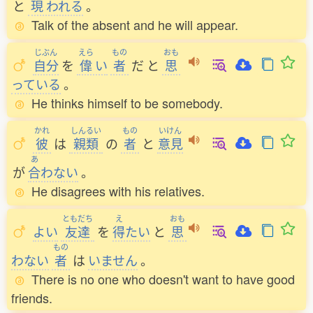
と
現
われる
。
Talk of the absent and he will appear.
じぶん
えら
もの
おも
自分
を
偉
い
者
だ
と
思
っている
。
He thinks himself to be somebody.
かれ
しんるい
もの
いけん
彼
は
親類
の
者
と
意見
あ
が
合
わない
。
He disagrees with his relatives.
ともだち
え
おも
よい
友達
を
得
たい
と
思
もの
わない
者
は
いません
。
There is no one who doesn't want to have good
friends.