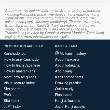
Search results include information from a variety of sources,
including Kanshudo (kanji mnemonics, kanji readings, kanji
components, vocab and name frequency data, grammar
points, examples), JMdict (vocabulary), Tatoeba (examples),
Enamdict (names), KanjiVG (kanji animations and stroke
order), and Joy o' Kanji (kanji and radical synopses).
Translations provided by Google's Neural Machine Translation
engine. For more information see
credits
.
INFORMATION AND HELP
KANJI & KANA
Kanshudo tour
My kanji mastery
How to use Kanshudo
About hiragana
How to learn Japanese
About katakana
How to master kanji
About kanji
More 'how to' guides
Kanji components
Visual feature index
Drawing practice
Site search
Quick study
FAQ
Flashcards
Site index
Kanji collections
JLPT index
Joy o' Kanji essays