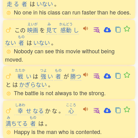
走
る
者
は
いない
。
No one in his class can run faster than he does.
えいが
み
かんどう
この
映画
を
見
て
感動
し
もの
ない
者
は
いない
。
Nobody can see this movie without being
moved.
たたか
つよ
もの
か
戦
い
は
強
い
者
が
勝
つ
と
は
かぎらない
。
The battle is not always to the strong.
しあわ
こころ
幸
せ
なる
か
な
。
心
み
もの
満
ちてる
者
は
。
Happy is the man who is contented.