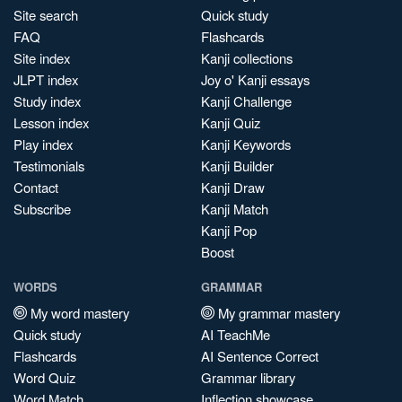
Site search
Quick study
FAQ
Flashcards
Site index
Kanji collections
JLPT index
Joy o' Kanji essays
Study index
Kanji Challenge
Lesson index
Kanji Quiz
Play index
Kanji Keywords
Testimonials
Kanji Builder
Contact
Kanji Draw
Subscribe
Kanji Match
Kanji Pop
Boost
WORDS
GRAMMAR
My word mastery
My grammar mastery
Quick study
AI TeachMe
Flashcards
AI Sentence Correct
Word Quiz
Grammar library
Word Match
Inflection showcase