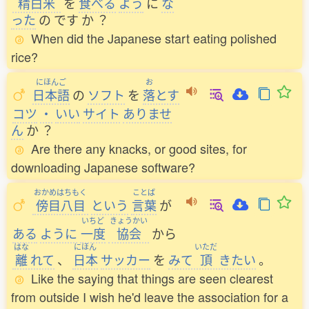
精白米
を
食
べる
よう
に
な
った
の
です
か
？
When did the Japanese start eating polished
rice?
にほんご
お
日本語
の
ソフト
を
落
とす
コツ
・
いい
サイト
ありませ
ん
か
？
Are there any knacks, or good sites, for
downloading Japanese software?
おかめはちもく
ことば
傍目八目
という
言葉
が
いちど
きょうかい
ある
ように
一度
協会
から
はな
にほん
いただ
離
れて
、
日本
サッカー
を
みて
頂
きたい
。
Like the saying that things are seen clearest
from outside I wish he'd leave the association for a