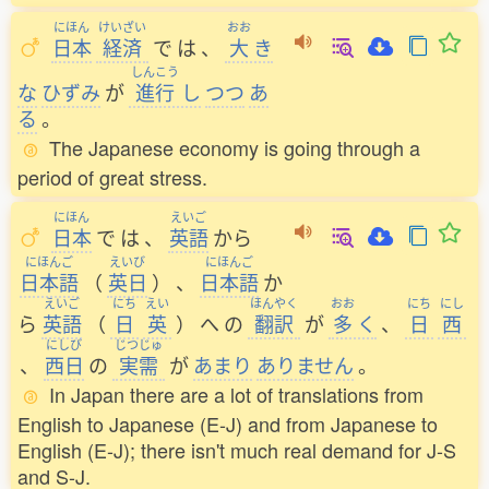
にほん
けいざい
おお
日本
経済
で
は
、
大
き
しんこう
な
ひずみ
が
進行
し
つつ
あ
る
。
The Japanese economy is going through a
period of great stress.
にほん
えいご
日本
で
は
、
英語
から
にほんご
えいび
にほんご
日本語
（
英日
）
、
日本語
か
えいご
にち
えい
ほんやく
おお
にち
にし
ら
英語
（
日
英
）
へ
の
翻訳
が
多
く
、
日
西
にしび
じつじゅ
、
西日
の
実需
が
あまり
ありません
。
In Japan there are a lot of translations from
English to Japanese (E-J) and from Japanese to
English (E-J); there isn't much real demand for J-S
and S-J.