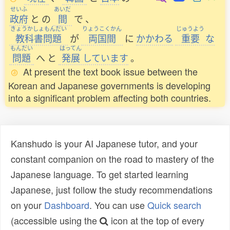
せいふ
あいだ
政府
と
の
間
で
、
きょうかしょもんだい
りょうこくかん
じゅうよう
教科書問題
が
両国間
に
かかわる
重要
な
もんだい
はってん
問題
へ
と
発展
しています
。
At present the text book issue between the
Korean and Japanese governments is developing
into a significant problem affecting both countries.
Kanshudo is your AI Japanese tutor, and your
constant companion on the road to mastery of the
Japanese language. To get started learning
Japanese, just follow the study recommendations
on your
Dashboard
. You can use
Quick search
(accessible using the
icon at the top of every