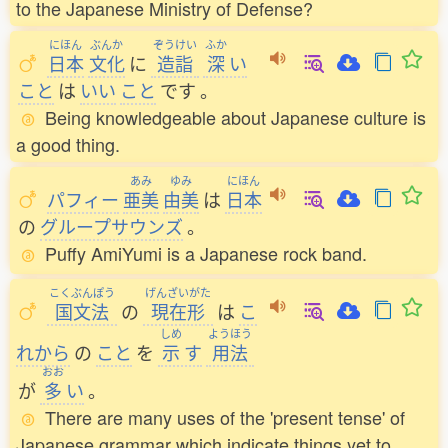
to the Japanese Ministry of Defense?
にほん
ぶんか
ぞうけい
ふか
日本
文化
に
造詣
深
い
こと
は
いい
こと
です
。
Being knowledgeable about Japanese culture is
a good thing.
あみ
ゆみ
にほん
パフィー
亜美
由美
は
日本
の
グループサウンズ
。
Puffy AmiYumi is a Japanese rock band.
こくぶんぽう
げんざいがた
国文法
の
現在形
は
こ
しめ
ようほう
れから
の
こと
を
示
す
用法
おお
が
多
い
。
There are many uses of the 'present tense' of
Japanese grammar which indicate things yet to