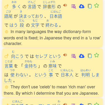
おお
げんご
じしょがた
多
く
の
言語
で
辞書形
の
ごび
き
にほんご
語尾
が
決
まっており
、
日本語
だん
もじ
お
で
はう
段
の
文字
で
終
わる
。
In many languages the way dictionary-form
words end is fixed; in Japanese they end in a 'u row'
character.
む
向
こう
で
は
セレブ
という
ことば
かねも
いみ
言葉
を
「
金持
ち
」
の
意味
で
つか
こと
にほんじん
はんめい
は
使
わない
。
という
事
で
日本人
と
判明
しま
した
。
They don't use 'celeb' to mean 'rich man' over
there. By which I determine that you are Japanese.
にほんご
わ