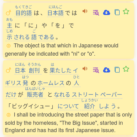
もくてきご
にほんご
目的語
は
、
日本語
で
は
おも
主
に
「
に
」
や
「
を
」
で
しめ
ご
示
される
語
である
。
The object is that which in Japanese would
generally be indicated with "ni" or "o".
にほん
そうかん
は
日本
創刊
を
果
たした
イ
はつ
ひと
ギリス
発
の
ホームレス
の
人
はんばいしゃ
だけ
が
販売者
と
なれる
ストリート
ペーパー
しょうかい
「
ビッグイシュー
」
について
紹介
しよ
う
。
I shall be introducing the street paper that is only
sold by the homeless, "The Big Issue", started in
England and has had its first Japanese issue.