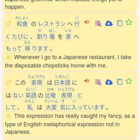
happen.
わしょく
い
和食
の
レストラン
へ
行
わ
ばし
いえ
く
たびに
、
割
り
箸
を
家
へ
かえ
もって
帰
ります
。
Whenever I go to a Japanese restaurant, I take
the disposable chopsticks home with me.
ひょうげん
にほんご
この
表現
は
日本語
に
えいご
ひゆ
ひょうげん
は
ない
英語
の
比喩
表現
と
わたし
たいへん
き
い
して
、
私
は
大変
気
に
入
っています
。
This expression has really caught my fancy, as a
type of English metaphorical expression not in
Japanese.