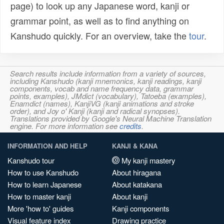
page) to look up any Japanese word, kanji or
grammar point, as well as to find anything on
Kanshudo quickly. For an overview, take the
tour
.
Search results include information from a variety of sources,
including Kanshudo (kanji mnemonics, kanji readings, kanji
components, vocab and name frequency data, grammar
points, examples), JMdict (vocabulary), Tatoeba (examples),
Enamdict (names), KanjiVG (kanji animations and stroke
order), and Joy o' Kanji (kanji and radical synopses).
Translations provided by Google's Neural Machine Translation
engine. For more information see
credits
.
INFORMATION AND HELP
KANJI & KANA
Kanshudo tour
My kanji mastery
How to use Kanshudo
About hiragana
How to learn Japanese
About katakana
How to master kanji
About kanji
More 'how to' guides
Kanji components
Visual feature index
Drawing practice