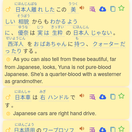
にほんじんばな
うつく
日本人離
れ
した
この
美
そうぼう
しい
相貌
から
も
わかる
よう
ゆうな
じつ
きっすい
にほんじん
に
、
優奈
は
実
は
生粋
の
日本人
じゃない
。
せいようじん
も
西洋人
を
お
ばあちゃん
に
持
つ
、
クォーター
だ
っ
たり
する
。
As you can also tell from these beautiful, far
from Japanese, looks, Yuna is not pure-blood
Japanese. She's a quarter-blood with a westerner
as grandmother.
にほんしゃ
みぎ
日本車
は
右
ハンドル
で
す
。
Japanese cars are right hand drive.
にほんごよう
日本語用
の
ワープロソフ