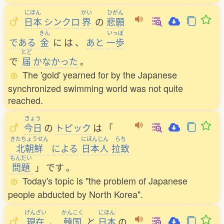
にほん
かい
ひがん
日本
シンクロ
界
の
悲願
きん
いっぽ
である
金
に
は
、
あと
一歩
とど
で
届
かなかった
。
The 'gold' yearned for by the Japanese
synchronized swimming world was not quite
reached.
きょう
今日
の
トピック
は
「
きたちょうせん
にほんじん
らち
北朝鮮
による
日本人
拉致
もんだい
問題
」
です
。
Today's topic is "the problem of Japanese
people abducted by North Korea".
げんざい
かんこく
にほん
現在
、
韓国
と
日本
の