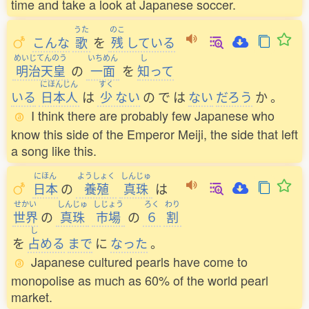
time and take a look at Japanese soccer.
うた
のこ
こんな
歌
を
残
している
めいじてんのう
いちめん
し
明治天皇
の
一面
を
知
って
にほんじん
すく
いる
日本人
は
少
ない
の
で
は
ない
だろう
か
。
I think there are probably few Japanese who
know this side of the Emperor Meiji, the side that left
a song like this.
にほん
ようしょく
しんじゅ
日本
の
養殖
真珠
は
せかい
しんじゅ
しじょう
ろく
わり
世界
の
真珠
市場
の
６
割
し
を
占
める
まで
に
なった
。
Japanese cultured pearls have come to
monopolise as much as 60% of the world pearl
market.