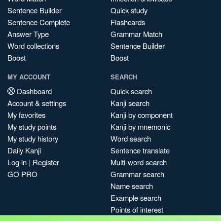
Sentence Builder
Quick study
Sentence Complete
Flashcards
Answer Type
Grammar Match
Word collections
Sentence Builder
Boost
Boost
MY ACCOUNT
SEARCH
Dashboard
Quick search
Account & settings
Kanji search
My favorites
Kanji by component
My study points
Kanji by mnemonic
My study history
Word search
Daily Kanji
Sentence translate
Log in
|
Register
Multi-word search
GO PRO
Grammar search
Name search
Example search
Points of interest