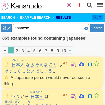
Kanshudo
SEARCH
EXAMPLE SEARCH
RESULTS
部
Search
863 examples found containing 'japanese'
«
»
1
2
3
4
5
6
7
8
9
10
にほんじん
日本人
なら
そんな
こと
は
けっして
しない
でしょう
。
A Japanese person would never do such a
thing.
にほんじん
いつ
から
日本人
は
せいはくまい
た