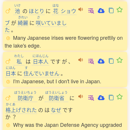
いけ
はな
池
の
ほとり
に
花
ショウ
きれい
さ
ブ
が
綺麗
に
咲
いていまし
た
。
Many Japanese irises were flowering prettily on
the lake's edge.
わたし
にほんじん
私
は
日本人
です
が
、
にほん
す
日本
に
住
んでいません
。
I'm Japanese, but I don't live in Japan.
ぼうえいちょう
ぼうえいしょう
防衛庁
が
防衛省
に
かくあ
格上
げされた
の
は
なぜ
です
か
？
Why was the Japan Defense Agency upgraded