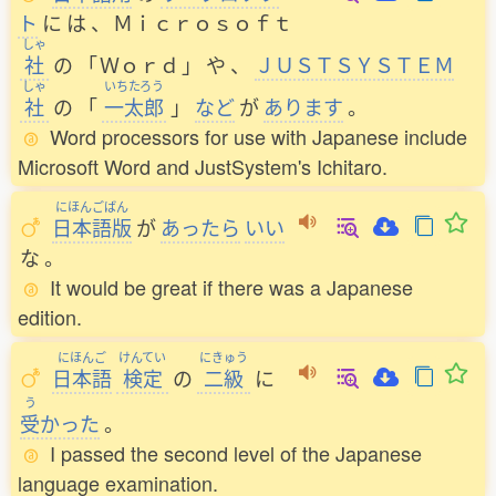
ト
に
は
、
Ｍｉｃｒｏｓｏｆｔ
しゃ
社
の
「
Ｗｏｒｄ
」
や
、
ＪＵＳＴＳＹＳＴＥＭ
しゃ
いちたろう
社
の
「
一太郎
」
など
が
あります
。
Word processors for use with Japanese include
Microsoft Word and JustSystem's Ichitaro.
にほんごばん
日本語版
が
あったら
いい
な
。
It would be great if there was a Japanese
edition.
にほんご
けんてい
にきゅう
日本語
検定
の
二級
に
う
受
かった
。
I passed the second level of the Japanese
language examination.