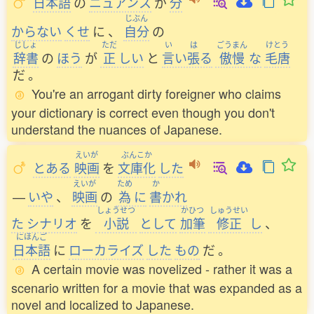
日本語
の
ニュアンス
が
分
じぶん
からない
くせ
に
、
自分
の
じしょ
ただ
い
は
ごうまん
けとう
辞書
の
ほう
が
正
しい
と
言
い
張
る
傲慢
な
毛唐
だ
。
You're an arrogant dirty foreigner who claims
your dictionary is correct even though you don't
understand the nuances of Japanese.
えいが
ぶんこか
とある
映画
を
文庫化
した
えいが
ため
か
—
いや
、
映画
の
為
に
書
かれ
しょうせつ
かひつ
しゅうせい
た
シナリオ
を
小説
として
加筆
修正
し
、
にほんご
日本語
に
ローカライズ
した
もの
だ
。
A certain movie was novelized - rather it was a
scenario written for a movie that was expanded as a
novel and localized to Japanese.