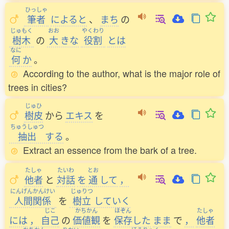
ひっしゃ
筆者
によると
、
まち
の
じゅもく
おお
やくわり
樹木
の
大
きな
役割
とは
なに
何
か
。
According to the author, what is the major role of
trees in cities?
じゅひ
樹皮
から
エキス
を
ちゅうしゅつ
抽出
する
。
Extract an essence from the bark of a tree.
たしゃ
たいわ
とお
他者
と
対話
を
通
して
，
にんげんかんけい
じゅりつ
人間関係
を
樹立
していく
じこ
かちかん
ほぞん
たしゃ
には
，
自己
の
価値観
を
保存
した
まま
で
，
他者