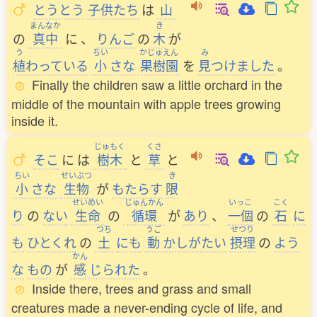
とうとう
子供
たち
は
山
まんなか
き
の
真中
に
、
りんご
の
木
が
う
ちい
かじゅえん
み
植
わっている
小
さな
果樹園
を
見
つけました
。
Finally the children saw a little orchard in the
middle of the mountain with apple trees growing
inside it.
じゅもく
くさ
そこ
に
は
樹木
と
草
と
ちい
せいぶつ
き
小
さな
生物
が
もたらす
限
せいめい
じゅんかん
いっこ
こく
り
の
ない
生命
の
循環
が
あり
、
一個
の
石
に
つち
うご
せつり
も
ひとくれ
の
土
にも
動
かしがたい
摂理
の
よう
かん
な
もの
が
感
じられた
。
Inside there, trees and grass and small
creatures made a never-ending cycle of life, and