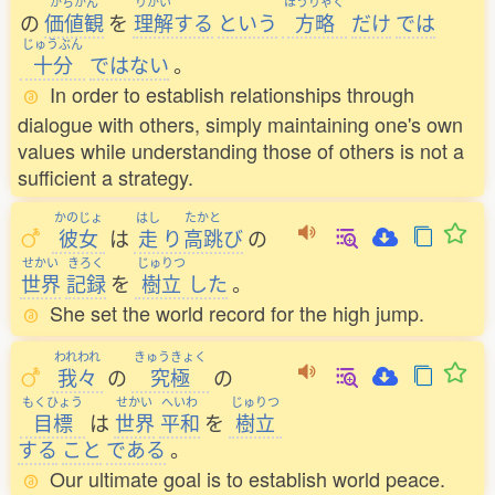
かちかん
りかい
ほうりゃく
の
価値観
を
理解
する
という
方略
だけ
では
じゅうぶん
十分
ではない
。
In order to establish relationships through
dialogue with others, simply maintaining one's own
values while understanding those of others is not a
sufficient a strategy.
かのじょ
はし
たかと
彼女
は
走
り
高跳
び
の
せかい
きろく
じゅりつ
世界
記録
を
樹立
した
。
She set the world record for the high jump.
われわれ
きゅうきょく
我々
の
究極
の
もくひょう
せかい
へいわ
じゅりつ
目標
は
世界
平和
を
樹立
する
こと
である
。
Our ultimate goal is to establish world peace.