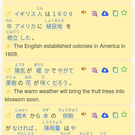
じん
イギリス
人
は
１６０９
ねん
しょくみんち
年
アメリカ
に
植民地
を
じゅりつ
樹立
した
。
The English established colonies in America in
1609.
ようき
あたた
陽気
が
暖
か
で
やがて
かじゅ
はな
さ
果樹
の
花
が
咲
く
だろう
。
The warm weather will bring the fruit trees into
blossom soon.
じゅもく
みず
きょうきゅう
樹木
から
水
の
供給
こううりょう
が
なければ
、
降雨量
は
や
げんしょう
ちいき
かんそう
つづ