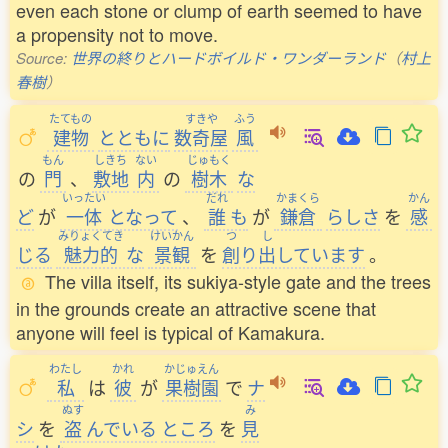
even each stone or clump of earth seemed to have
a propensity not to move.
Source:
世界の終りとハードボイルド・ワンダーランド
（
村上
春樹
）
たてもの
すきや
ふう
建物
とともに
数奇屋
風
もん
しきち
ない
じゅもく
の
門
、
敷地
内
の
樹木
な
いったい
だれ
かまくら
かん
ど
が
一体
となって
、
誰
も
が
鎌倉
らしさ
を
感
みりょくてき
けいかん
つ
し
じる
魅力的
な
景観
を
創
り
出
しています
。
The villa itself, its sukiya-style gate and the trees
in the grounds create an attractive scene that
anyone will feel is typical of Kamakura.
わたし
かれ
かじゅえん
私
は
彼
が
果樹園
で
ナ
ぬす
み
シ
を
盗
んでいる
ところ
を
見