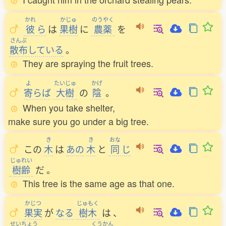
かれ
かじゅ
のうやく
彼
ら
は
果樹
に
農薬
を
さんぷ
散布
している
。
They are spraying the fruit trees.
よ
たいじゅ
かげ
寄
らば
大樹
の
陰
。
When you take shelter,
make sure you go under a big tree.
き
き
おな
この
木
は
あの
木
と
同
じ
じゅれい
樹齢
だ
。
This tree is the same age as that one.
かじつ
じゅもく
果実
が
なる
樹木
は
、
せいちょう
くうかん