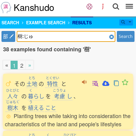
Kanshudo
SEARCH
EXAMPLE SEARCH
RESULTS
部
Search
38 examples found containing '樹'
«
»
1
2
とち
とくせい
その
土地
の
特性
と
ひとびと
く
こうりょ
人々
の
暮
らし
を
考慮
し
、
じゅもく
う
樹木
を
植
える
こと
Planting trees while taking into consideration the
characteristics of the land and people's lifestyles
とち
く
ひとびと