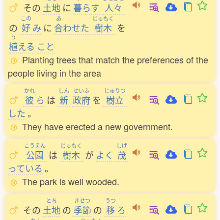
その
土地
に
暮
らす
人々
この
あ
じゅもく
の
好
み
に
合
わせた
樹木
を
う
植
える
こと
Planting trees that match the preferences of the
people living in the area
かれ
しん
せいふ
じゅりつ
彼
ら
は
新
政府
を
樹立
した
。
They have erected a new government.
こうえん
じゅもく
しげ
公園
は
樹木
が
よく
茂
っている
。
The park is well wooded.
とち
きせつ
うつ
その
土地
の
季節
の
移
ろ