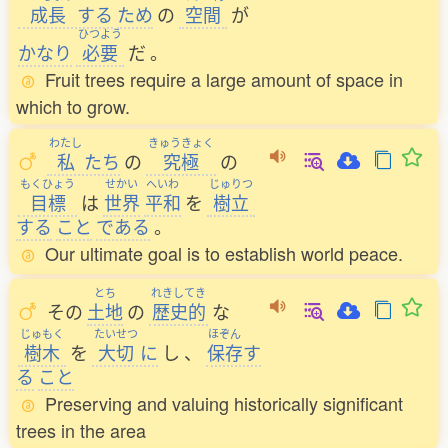
成長
する
ため
の
空間
が
ひつよう
かなり
必要
だ
。
Fruit trees require a large amount of space in
which to grow.
わたし
きゅうきょく
私
たち
の
究極
の
もくひょう
せかい
へいわ
じゅりつ
目標
は
世界
平和
を
樹立
する
こと
である
。
Our ultimate goal is to establish world peace.
とち
れきしてき
その
土地
の
歴史的
な
じゅもく
たいせつ
ほぞん
樹木
を
大切
に
し
、
保存
す
る
こと
Preserving and valuing historically significant
trees in the area