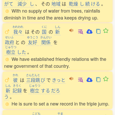
がて
減少
し
、
その
地域
は
乾燥
し
続
ける
。
With no supply of water from trees, rainfalls
diminish in time and the area keeps drying up.
われわれ
くに
しん
我々
は
その
国
の
新
せいふ
ゆうこう
かんけい
政府
と
の
友好
関係
を
じゅりつ
樹立
した
。
We have established friendly relations with the
new government of that country.
かれ
さんだんと
彼
は
三段跳
び
で
きっと
しん
きろく
じゅりつ
新
記録
を
樹立
する
だろ
う
。
He is sure to set a new record in the triple jump.
こども
やま