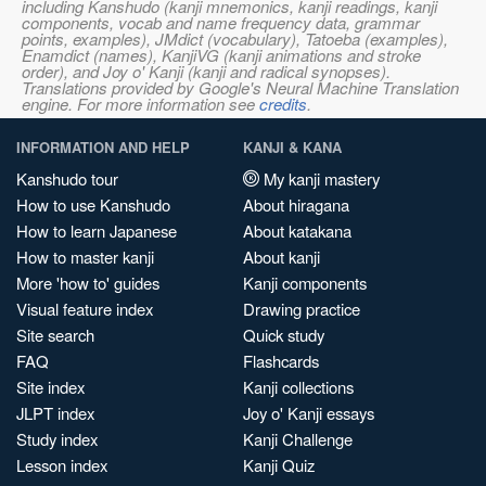
including Kanshudo (kanji mnemonics, kanji readings, kanji
components, vocab and name frequency data, grammar
points, examples), JMdict (vocabulary), Tatoeba (examples),
Enamdict (names), KanjiVG (kanji animations and stroke
order), and Joy o' Kanji (kanji and radical synopses).
Translations provided by Google's Neural Machine Translation
engine. For more information see
credits
.
INFORMATION AND HELP
KANJI & KANA
Kanshudo tour
My kanji mastery
How to use Kanshudo
About hiragana
How to learn Japanese
About katakana
How to master kanji
About kanji
More 'how to' guides
Kanji components
Visual feature index
Drawing practice
Site search
Quick study
FAQ
Flashcards
Site index
Kanji collections
JLPT index
Joy o' Kanji essays
Study index
Kanji Challenge
Lesson index
Kanji Quiz