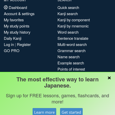
Dashboard
Quick search
Account & settings
Kanji search
My favorites
Kanji by component
My study points
Kanji by mnemonic
My study history
Word search
Daily Kanji
Sentence translate
Log in
|
Register
Multi-word search
GO PRO
Grammar search
Name search
Example search
Points of interest
×
Site search
The most effective way to learn
My search history
Japanese.
Search index
Sign up for FREE lessons, games, flashcards, and
Blog
more!
Jobs & opportunities
Privacy
Credits
Copyright ©
Learn more
Get started
Terms & conditions
Kanshudo 2025