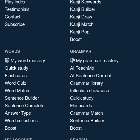
Play index
Kanji Keywords
Testimonials
Kanji Builder
Contact
Kanji Draw
Subscribe
Kanji Match
Kanji Pop
Boost
WORDS
GRAMMAR
My word mastery
My grammar mastery
Quick study
AI TeachMe
Flashcards
AI Sentence Correct
Word Quiz
Grammar library
Word Match
Inflection showcase
Sentence Builder
Quick study
Sentence Complete
Flashcards
Answer Type
Grammar Match
Word collections
Sentence Builder
Boost
Boost
MY ACCOUNT
SEARCH