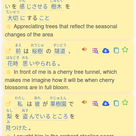
かん
じゅもく
い
を
感
じさせる
樹木
を
たいせつ
大切
に
する
こと
Appreciating trees that reflect the seasonal
changes of the area
まえ
おうじゅ
すいどう
前
は
桜樹
の
隧道
、
はなどき
おも
花時
思
いやられる
。
In front of me is a cherry tree tunnel, which
makes me imagine how it will be when cherry
blossoms are in full bloom.
わたし
あれ
かじゅえん
私
は
彼
が
果樹園
で
なし
ぬす
梨
を
盗
んでいる
ところ
を
み
見
つけた
。
I caught him in the orchard stealing pears.