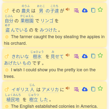
のうふ
おとこ
こたち
その
農夫
は
男
の
子達
が
じぶん
かじゅえん
自分
の
果樹園
で
リンゴ
を
ぬす
盗
んでいる
の
を
みつけた
。
The farmer caught the boy stealing the apples in
his orchard.
じゅひょう
み
きれいな
樹氷
を
見
せて
あげたい
もの
です
。
I wish I could show you the pretty ice on the
trees.
じん
イギリス
人
は
アメリカ
に
しょくみんち
じゅりつ
植民地
を
樹立
した
。
The English established colonies in America.